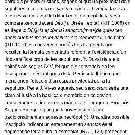
entre els primers cristians, segons el qual la proximitat dels
sepulcres a la tomba de sants o màrtirs afavoriria la seva
intercessió en favor del difunt en el moment de la seva
compareixença davant Déu
(*)
. Un és l’epitafi (RIT 1008) on
es llegeix:
D[u]ḷcis eṭ c[arus] sanctoru[m se]de quiesces
annis duobus mensum qattuor, sic meruere tui
, i de l’altre
(RIT 1010) es conserven només tres fragments que
recullen la fórmula esmentada referent a l’existència d’un
lloc santificat prop de les sepultures. Y. Duval data els
epitafis als segles IV-V, fet que els converteix en les
inscripcions més antigues de la Península Ibèrica que
mencionen l’elecció d’un espai privilegiat per a la
sepultura. Per a J. Vives aquesta seu
sanctorum
seria una
clara al·lusió a la basílica o memòria on es devien
conservar les relíquies dels màrtirs de Tarragona, Fructuós,
Auguri i Eulogi, espai que la investigació situa
tradicionalment en aquesta necròpoli
(*)
. Una altra possible
inscripció indicant un enterrament
ad sanctos
és el
fragment de terra cuita ja esmentat (IRC I, 123) procedent