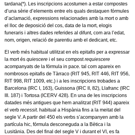
tardana
(*)
. Les inscripcions acostumen a estar compostes
d’una sèrie d’elements entre els quals destaquen fórmules
d’aclamació, expressions relacionades amb la mort o amb
el lloc de deposició del cos, data de la mort, elogis
funeraris i altres dades referides al difunt, com ara l’edat,
nom, origen, relació de parentiu amb el dedicant, etc.
El verb més habitual utilitzat en els epitafis per a expressar
la mort és
quiescere
i el seu compost
requiescere
acompanyats de la fórmula in pace. tal com apareix en
nombrosos epitafis de Tàrraco (RIT 945, RIT 446, RIT 956,
RIT 998, RIT 1009, etc.) i a les inscripcions trobades a
Barcelona (IRC I, 163), Guissona (IRC II, 82), Llafranc (IRC
III. 187) i Tortosa (ICERV 428). En una de les inscripcions
datades més antigues que hem analitzat (RIT 944) apareix
el verb
recessit
. habitual a Hispània fins a la meitat del
segle V. A partir del 450 els verbs s’acompanyen amb la
partícula hic, fórmula desconeguda a la Bètica i la
Lusitània. Des del final del segle V i durant el VI, es fa