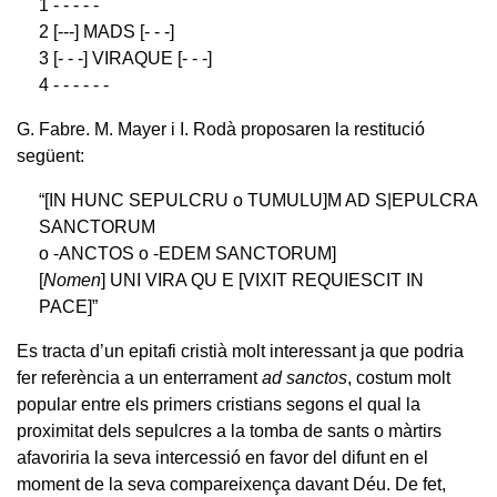
1 - - - - -
2 [---] MADS [- - -]
3 [- - -] VIRAQUE [- - -]
4 - - - - - -
G. Fabre. M. Mayer i I. Rodà proposaren la restitució
següent:
“[IN HUNC SEPULCRU o TUMULU]M AD S|EPULCRA
SANCTORUM
o -ANCTOS o -EDEM SANCTORUM]
[
Nomen
] UNI VIRA QU E [VIXIT REQUIESCIT IN
PACE]”
Es tracta d’un epitafi cristià molt interessant ja que podria
fer referència a un enterrament
ad sanctos
, costum molt
popular entre els primers cristians segons el qual la
proximitat dels sepulcres a la tomba de sants o màrtirs
afavoriria la seva intercessió en favor del difunt en el
moment de la seva compareixença davant Déu. De fet,