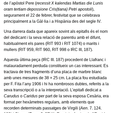
de l’apòstol Pere (
recessit X kalendas Martias die Lunis
oram tertiam depossione Cris(tiana) Petri apostoli
),
segurament el 22 de febrer, festivitat que se celebrava
principalment a la Gàl·lia i a Hispània des del segle IV.
Una darrera dada que apareix sovint als epitafis és el nom
del dedicant i la seva relació de parentiu amb el difunt,
habitualment els pares (RIT 993 i RIT 1074) o marits i
mullers (RIT 959, RIT 960, RIT 998 o IRC III, 187).
Aquesta última peça (IRC III. 187) procedent de Llafranc i
malauradament perduda constitueix un cas interessant. Es
tractava de tres fragments d’una placa de marbre blanc
amb unes mesures de 38 × 25 cm. La placa fou estudiada
per F. Fita l’any 1906 i hi ha nombrosos dubtes, referits a la
seva transcripció o a la interpretació. L’epitafi dedicat a
Carudus
o
Caridus
per part de la seva esposa Cesària, era
format per hexàmetres regulars, amb elements que
recorden determinats passatges de Virgili (
Aen
. 7. 124.