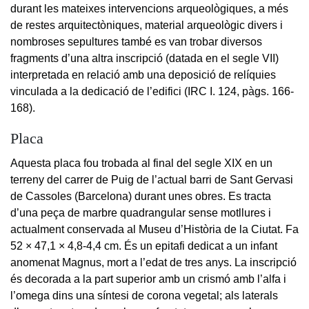
durant les mateixes intervencions arqueològiques, a més
de restes arquitectòniques, material arqueològic divers i
nombroses sepultures també es van trobar diversos
fragments d’una altra inscripció (datada en el segle VII)
interpretada en relació amb una deposició de relíquies
vinculada a la dedicació de l’edifici (IRC I. 124, pàgs. 166-
168).
Placa
Aquesta placa fou trobada al final del segle XIX en un
terreny del carrer de Puig de l’actual barri de Sant Gervasi
de Cassoles (Barcelona) durant unes obres. Es tracta
d’una peça de marbre quadrangular sense motllures i
actualment conservada al Museu d’Història de la Ciutat. Fa
52 × 47,1 × 4,8-4,4 cm. És un epitafi dedicat a un infant
anomenat Magnus, mort a l’edat de tres anys. La inscripció
és decorada a la part superior amb un crismó amb l’alfa i
l’omega dins una síntesi de corona vegetal; als laterals