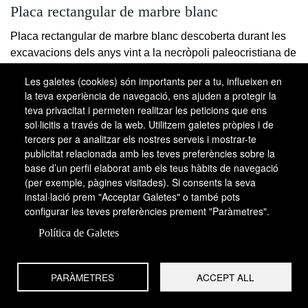
Placa rectangular de marbre blanc
Placa rectangular de marbre blanc descoberta durant les
excavacions dels anys vint a la necròpoli paleocristiana de
Tarragona, a la tomba 28, i conservada al museu de la
Les galetes (cookies) són importants per a tu, influeixen en
necròpoli. Fa 89 × 55 × 2 cm i s’hi llegeix:
la teva experiència de navegació, ens ajuden a protegir la
teva privacitat i permeten realitzar les peticions que ens
1 HIC IACIT VIR H-
sol·licitis a través de la web. Utilitzem galetes pròpies i de
2 ONORATUS AV-
tercers per a analitzar els nostres serveis i mostrar-te
3 ENTINUS ANNORU-
publicitat relacionada amb les teves preferències sobre la
4 M XL, NATUS HON-
base d’un perfil elaborat amb els teus hàbits de navegació
5 ORI XIII ET THEODOS-
(per exemple, pàgines visitades). Si consents la seva
instal·lació prem "Acceptar Galetes" o també pots
6 I X (CONSULATU) ET DEPOSITUS EST
configurar les teves preferències prement "Paràmetres".
7 D(IE) QUINTU KL (= KALENDAS) (sic)
8 IANUARI VENIE(N)T(E)
Política de Galetes
9 CONS(ULATU) M(A)GN(I), IN PA-10 CE
REQUESCET.
PARÀMETRES
ACCEPT ALL
La traducció és: