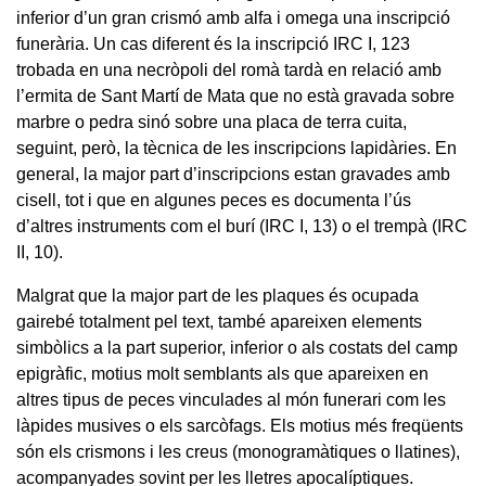
inferior d’un gran crismó amb alfa i omega una inscripció
funerària. Un cas diferent és la inscripció IRC I, 123
trobada en una necròpoli del romà tardà en relació amb
l’ermita de Sant Martí de Mata que no està gravada sobre
marbre o pedra sinó sobre una placa de terra cuita,
seguint, però, la tècnica de les inscripcions lapidàries. En
general, la major part d’inscripcions estan gravades amb
cisell, tot i que en algunes peces es documenta l’ús
d’altres instruments com el burí (IRC I, 13) o el trempà (IRC
II, 10).
Malgrat que la major part de les plaques és ocupada
gairebé totalment pel text, també apareixen elements
simbòlics a la part superior, inferior o als costats del camp
epigràfic, motius molt semblants als que apareixen en
altres tipus de peces vinculades al món funerari com les
làpides musives o els sarcòfags. Els motius més freqüents
són els crismons i les creus (monogramàtiques o llatines),
acompanyades sovint per les lletres apocalíptiques.