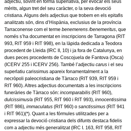
adjectiu, sovint en forma superlativa, per evocar els seus
mèrits, algun tret del seu caràcter, o la seva devoció
cristiana. Alguns dels adjectius que trobem en els epitafis
analitzats són, dins d’Hispània, exclusius de la província
Tarraconense com el terme
benemerens /benemeritus
, que
només s’ha documentat en inscripcions de Tarragona (RIT
993, RIT 959 i RIT 998), en la làpida dedicada a Teodora
procedent de Lleida (IRC II, 10) i ja fora de Catalunya, en
dues peces procedents de Coscojuela de Fantova (Osca)
(ICERV 255 i ICERV 256). També l’adjectiu
carus
i el seu
superlatiu carissimus apareix fonamentalment a la
necròpoli paleocristiana de Tàrraco (RIT 939, RIT 959 i
RIT 960). Altres adjectius documentats a les inscripcions
funeràries de Tàrraco són:
incomparabilis
(RIT 960),
dulcissimus/a
(RIT 955, RIT 960 i RIT 993),
innocentissima
(RIT 986),
immaculatus
(RIT 960) o
sanctissimus
(RIT 941
i RIT 961)
(*)
. Quant a les fórmules utilitzades per a
expressar la devoció cristiana dels difunts destaca fidelis
com a adjectiu més generalitzat (IRC I. 163, RIT 958, RIT