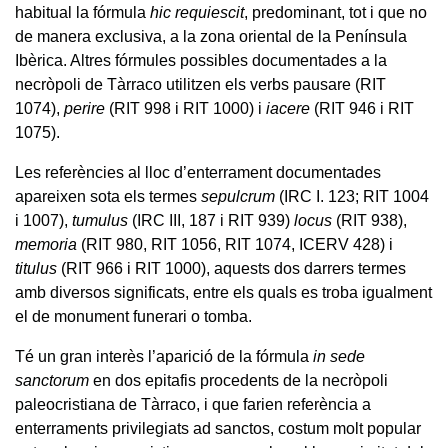
habitual la fórmula
hic requiescit
, predominant, tot i que no
de manera exclusiva, a la zona oriental de la Península
Ibèrica. Altres fórmules possibles documentades a la
necròpoli de Tàrraco utilitzen els verbs pausare (RIT
1074),
perire
(RIT 998 i RIT 1000) i
iacere
(RIT 946 i RIT
1075).
Les referències al lloc d’enterrament documentades
apareixen sota els termes
sepulcrum
(IRC I. 123; RIT 1004
i 1007),
tumulus
(IRC III, 187 i RIT 939)
locus
(RIT 938),
memoria
(RIT 980, RIT 1056, RIT 1074, ICERV 428) i
titulus
(RIT 966 i RIT 1000), aquests dos darrers termes
amb diversos significats, entre els quals es troba igualment
el de monument funerari o tomba.
Té un gran interès l’aparició de la fórmula
in sede
sanctorum
en dos epitafis procedents de la necròpoli
paleocristiana de Tàrraco, i que farien referència a
enterraments privilegiats ad sanctos, costum molt popular