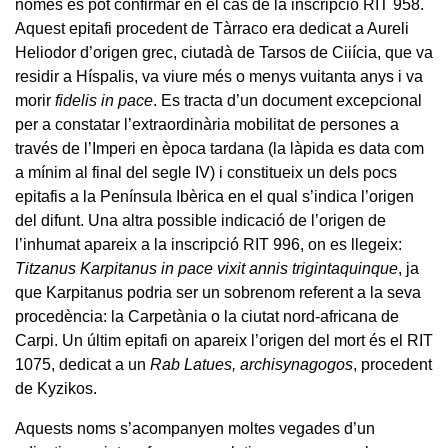
només es pot confirmar en el cas de la inscripció RIT 958.
Aquest epitafi procedent de Tàrraco era dedicat a Aureli
Heliodor d’origen grec, ciutadà de Tarsos de Ciiícia, que va
residir a Híspalis, va viure més o menys vuitanta anys i va
morir
fidelis in pace
. Es tracta d’un document excepcional
per a constatar l’extraordinària mobilitat de persones a
través de l’Imperi en època tardana (la làpida es data com
a mínim al final del segle IV) i constitueix un dels pocs
epitafis a la Península Ibèrica en el qual s’indica l’origen
del difunt. Una altra possible indicació de l’origen de
l’inhumat apareix a la inscripció RIT 996, on es llegeix:
Titzanus Karpitanus in pace vixit annis trigintaquinque
, ja
que Karpitanus podria ser un sobrenom referent a la seva
procedència: la Carpetània o la ciutat nord-africana de
Carpi. Un últim epitafi on apareix l’origen del mort és el RIT
1075, dedicat a un
Rab Latues, archisynagogos
, procedent
de Kyzikos.
Aquests noms s’acompanyen moltes vegades d’un