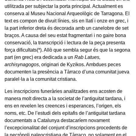
utilitzada per subjectar la porta principal. Actualment es
conserva al Museu Nacional Arqueològic de Tarragona. El
text es compon de divuit línies, sis en llatí i onze en grec, i
la part inferior dreta és decorada amb un canelobre de set
braços. A causa del seu estat fragmentari i no gaire bona
conservació, la transcripció i lectura de la peça presenta
força dificultats
(*)
. Allò que sembla segur és que la segona
part (en grec) era dedicada a un
Rab Latues,
archisynagogos
, originari de Kyzikos. Ambdues peces
documenten la presència a Tàrraco d’una comunitat jueva
paralel·la a la comunitat cristiana.
Les inscripcions funeràries analitzades ens acosten de
manera molt directa a la societat de l’antiguitat tardana, i
ens en revelen les creences i esperances, l’origen, els
noms, etc. De l’estudi dels epitafis de l’antiguitat tardana
documentats a Catalunya destacaríem novament
l’excepcionalitat del conjunt d’inscripcions procedents de
la necròpoli paleocristiana de Tàrraco, no solament en el