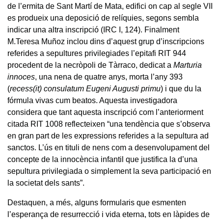
de l’ermita de Sant Martí de Mata, edifici on cap al segle VII
es produeix una deposició de relíquies, segons sembla
indicar una altra inscripció (IRC I, 124). Finalment
M.Teresa Muñoz inclou dins d’aquest grup d’inscripcions
referides a sepultures privilegiades l’epitafi RIT 944
procedent de la necròpoli de Tàrraco, dedicat a
Marturia
innoces
, una nena de quatre anys, morta l’any 393
(
recess(it) consulatum Eugeni Augusti primu
) i que du la
fórmula vivas cum beatos. Aquesta investigadora
considera que tant aquesta inscripció com l’anteriorment
citada RIT 1008 reflecteixen “una tendència que s’observa
en gran part de les expressions referides a la sepultura ad
sanctos. L’ús en tituli de nens com a desenvolupament del
concepte de la innocència infantil que justifica la d’una
sepultura privilegiada o simplement la seva participació en
la societat dels sants”.
Destaquen, a més, alguns formularis que esmenten
l’esperança de resurrecció i vida eterna, tots en làpides de