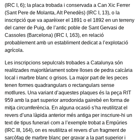
(IRC I, 6); la placa trobada i conservada a Can Xic Ferrer
(Sant Pere de Molanta, Alt Penedès) (IRC I, 13), o la
inscripció que va aparèixer el 1891 o el 1892 en un terreny
del carrer de Puig, de l’antic poble de Sant Gervasi de
Cassoles (Barcelona) (IRC I, 163), en relació
probablement amb un establiment dedicat a l’explotació
agrícola.
Les inscripcions sepulcrals trobades a Catalunya són
realitzades majoritàriament sobre lloses de pedra calcària
local i marbre blanc o grisos. La major part de les peces
tenen formes quadrangulars o rectangulars sense
motllures. Una variant d’aquestes plaques és la peça RIT
959 amb la part superior arrodonida gairebé en forma de
mitja circumferència. En alguna ocasió s’ha reutilitzat el
revers d’una làpida anterior més antiga per inscriure-hi un
text de tipus funerari com a l’exemple trobat a Empúries
(IRC III, 164), on es reutilitza el revers d’un fragment de
sarcòfag de marbre blanc per gravar a la part superior i