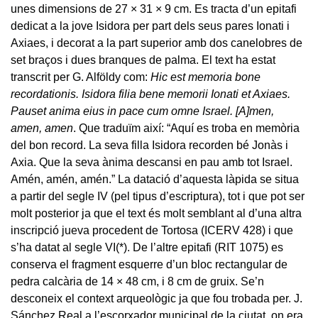
unes dimensions de 27 × 31 × 9 cm. Es tracta d’un epitafi
dedicat a la jove Isidora per part dels seus pares Ionati i
Axiaes, i decorat a la part superior amb dos canelobres de
set braços i dues branques de palma. El text ha estat
transcrit per G. Alföldy com:
Hic est memoria bone
recordationis. Isidora filia bene memorii Ionati et Axiaes.
Pauset anima eius in pace cum omne Israel. [A]men,
amen, amen
. Que traduïm així: “Aquí es troba en memòria
del bon record. La seva filla Isidora recorden bé Jonàs i
Axia. Que la seva ànima descansi en pau amb tot Israel.
Amén, amén, amén.” La datació d’aquesta làpida se situa
a partir del segle IV (pel tipus d’escriptura), tot i que pot ser
molt posterior ja que el text és molt semblant al d’una altra
inscripció jueva procedent de Tortosa (ICERV 428) i que
s’ha datat al segle VI
(*)
. De l’altre epitafi (RIT 1075) es
conserva el fragment esquerre d’un bloc rectangular de
pedra calcària de 14 × 48 cm, i 8 cm de gruix. Se’n
desconeix el context arqueològic ja que fou trobada per. J.
Sánchez Real a l’escorxador municipal de la ciutat, on era