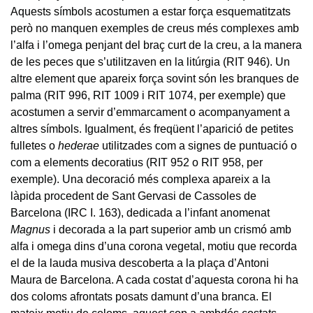
Aquests símbols acostumen a estar força esquematitzats
però no manquen exemples de creus més complexes amb
l’alfa i l’omega penjant del braç curt de la creu, a la manera
de les peces que s’utilitzaven en la litúrgia (RIT 946). Un
altre element que apareix força sovint són les branques de
palma (RIT 996, RIT 1009 i RIT 1074, per exemple) que
acostumen a servir d’emmarcament o acompanyament a
altres símbols. Igualment, és freqüent l’aparició de petites
fulletes o
hederae
utilitzades com a signes de puntuació o
com a elements decoratius (RIT 952 o RIT 958, per
exemple). Una decoració més complexa apareix a la
làpida procedent de Sant Gervasi de Cassoles de
Barcelona (IRC I. 163), dedicada a l’infant anomenat
Magnus
i decorada a la part superior amb un crismó amb
alfa i omega dins d’una corona vegetal, motiu que recorda
el de la lauda musiva descoberta a la plaça d’Antoni
Maura de Barcelona. A cada costat d’aquesta corona hi ha
dos coloms afrontats posats damunt d’una branca. El