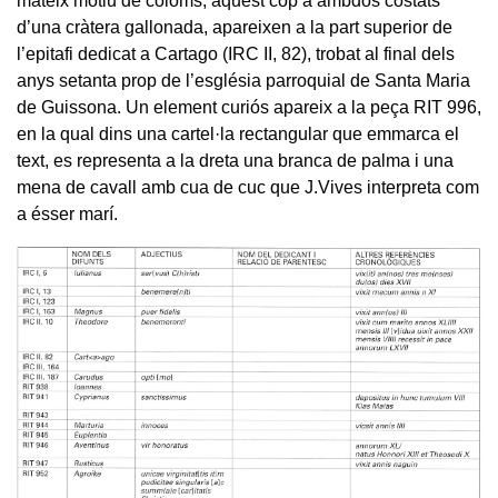
mateix motiu de coloms, aquest cop a ambdós costats
d’una cràtera gallonada, apareixen a la part superior de
l’epitafi dedicat a Cartago (IRC II, 82), trobat al final dels
anys setanta prop de l’església parroquial de Santa Maria
de Guissona. Un element curiós apareix a la peça RIT 996,
en la qual dins una cartel·la rectangular que emmarca el
text, es representa a la dreta una branca de palma i una
mena de cavall amb cua de cuc que J.Vives interpreta com
a ésser marí.