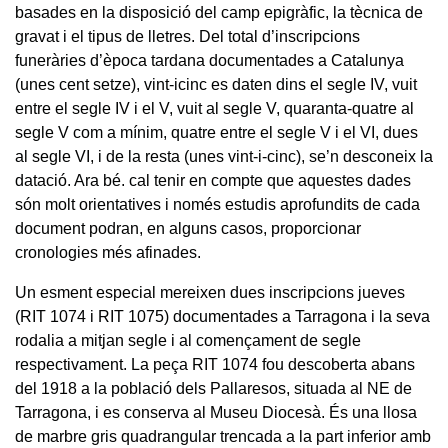
basades en la disposició del camp epigràfic, la tècnica de
gravat i el tipus de lletres. Del total d’inscripcions
funeràries d’època tardana documentades a Catalunya
(unes cent setze), vint-icinc es daten dins el segle IV, vuit
entre el segle IV i el V, vuit al segle V, quaranta-quatre al
segle V com a mínim, quatre entre el segle V i el VI, dues
al segle VI, i de la resta (unes vint-i-cinc), se’n desconeix la
datació. Ara bé. cal tenir en compte que aquestes dades
són molt orientatives i només estudis aprofundits de cada
document podran, en alguns casos, proporcionar
cronologies més afinades.
Un esment especial mereixen dues inscripcions jueves
(RIT 1074 i RIT 1075) documentades a Tarragona i la seva
rodalia a mitjan segle i al començament de segle
respectivament. La peça RIT 1074 fou descoberta abans
del 1918 a la població dels Pallaresos, situada al NE de
Tarragona, i es conserva al Museu Diocesà. És una llosa
de marbre gris quadrangular trencada a la part inferior amb