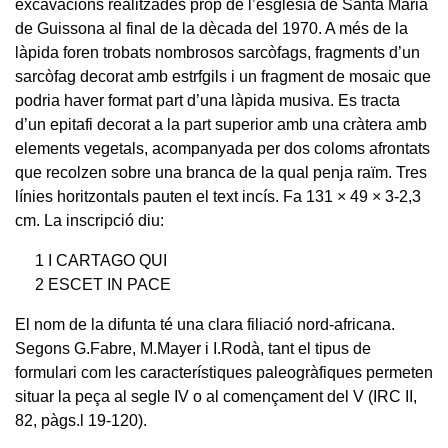
excavacions realitzades prop de l’església de Santa Maria
de Guissona al final de la dècada del 1970. A més de la
làpida foren trobats nombrosos sarcòfags, fragments d’un
sarcòfag decorat amb estrfgils i un fragment de mosaic que
podria haver format part d’una làpida musiva. Es tracta
d’un epitafi decorat a la part superior amb una cràtera amb
elements vegetals, acompanyada per dos coloms afrontats
que recolzen sobre una branca de la qual penja raïm. Tres
línies horitzontals pauten el text incís. Fa 131 × 49 × 3-2,3
cm. La inscripció diu:
1 I CART
AGO QUI
2 ESCET IN PACE
El nom de la difunta té una clara filiació nord-africana.
Segons G.Fabre, M.Mayer i I.Rodà, tant el tipus de
formulari com les característiques paleogràfiques permeten
situar la peça al segle IV o al començament del V (IRC II,
82, pàgs.l 19-120).