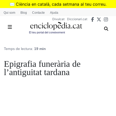
Vés
✉️
Ciència en català, cada setmana al teu correu.
al
➜
Subscriu-te al butlletí de Divulcat
.
Qui som
Blog
Contacte
Ajuda
contingut
Divulcat
Diccionari.cat
El teu portal del coneixement
Temps de lectura:
19 min
Epigrafia funerària de
l’antiguitat tardana