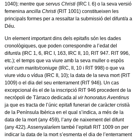
1040); mentre que
servus Christi
(IRC I. 6) o la seva versió
femenina
ancilla Christi
(RIT 1001) constitueixen les
principals formes per a ressaltar la submissió del difunt/a a
Déu.
Un element important dins dels epitafis són les dades
cronològiques, que poden correspondre a l’edat del
difunt/a (IRC 1, 6, IRC I, 163, IRC II, 10, RIT 947. RIT 996,
etc.); el temps que va viure amb la seva muller o espòs
vixit cum marito/coniuge
(IRC, II, 10 i RIT 998) o que va
viure vidu o vídua (IRC II, 10); la data de la seva mort (RIT
1009) o el dia del seu enterrament (RIT 946). Un cas
excepcional és el de la inscripció RIT 946 procedent de la
necròpoli de Tàrraco dedicada al
vir honoratus Aventinus
ja que es tracta de l’únic epitafi funerari de caràcter cristià
de la Península Ibèrica en el qual s’indica, a més de la
data de la mort (any 459), l’any de naixement del difunt
(any 422). Assenyalaríem també l’epitafi RIT 1009 on per
indicar la data de la mort s’esmenta el dia de l’enterrament