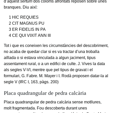
d’aquest
sertum
dos coloms afrontats reposen sobre unes
branques. Diu així:
1 HIC REQUIES
2 CIT MAGNUS PU
3 ER FIDELIS IN PA
4 CE QUI VIXIT ANN III
Tot i que es coneixen les circumstàncies del descobriment,
no acaba de quedar clar si es va tractar d’una troballa
aïllada o si estava vinculada a algun jaciment, tipus
assentament rural, o a un edifici de culte. J. Vives la data
als segles V-VI, mentre que pel tipus de gravat i el
formulari, G. Fabre. M. Mayer i I. Rodà proposen datar-la al
segle V (IRC I, 163, pàgs. 200)
Placa quadrangular de pedra calcària
Placa quadrangular de pedra calcària sense motllures,
molt fragmentada. Fou descoberta durant unes