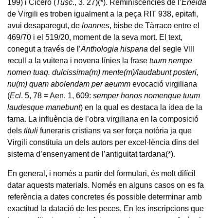
199) i Cicero (
Tusc
., 3. 27)
(*)
. Reminiscències de l’
Eneida
de Virgili es troben igualment a la peça RIT 938, epitafi,
avui desaparegut, de
loannes
, bisbe de Tàrraco entre el
469/70 i el 519/20, moment de la seva mort. El text,
conegut a través de l’
Anthologia hispana
del segle VIII
recull a la vuitena i novena línies la frase
tuum nempe
nomen tuaq. dulcissima(m) mente(m)/laudabunt posteri,
nu(m) quam abolendam per aeumm
evocació virgiliana
(
Ecl
. 5, 78 = Aen. 1, 609:
semper honos nomenque tuum
laudesque manebunt
) en la qual es destaca la idea de la
fama. La influència de l’obra virgiliana en la composició
dels
tituli
funeraris cristians va ser força notòria ja que
Virgili constituïa un dels autors per excel·lència dins del
sistema d’ensenyament de l’antiguitat tardana
(*)
.
En general, i només a partir del formulari, és molt difícil
datar aquests materials. Només en alguns casos on es fa
referència a dates concretes és possible determinar amb
exactitud la datació de les peces. En les inscripcions que