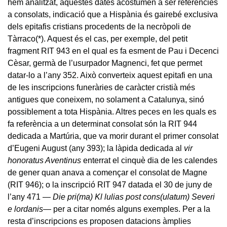
hem analitzat, aquestes dates acostumen a ser referències
a consolats, indicació que a Hispània és gairebé exclusiva
dels epitafis cristians procedents de la necròpoli de
Tàrraco
(*)
. Aquest és el cas, per exemple, del petit
fragment RIT 943 en el qual es fa esment de Pau i Decenci
Cèsar, germà de l’usurpador Magnenci, fet que permet
datar-lo a l’any 352. Això converteix aquest epitafi en una
de les inscripcions funeràries de caràcter cristià més
antigues que coneixem, no solament a Catalunya, sinó
possiblement a tota Hispània. Altres peces en les quals es
fa referència a un determinat consolat són la RIT 944
dedicada a Martúria, que va morir durant el primer consolat
d’Eugeni August (any 393); la làpida dedicada al
vir
honoratus Aventinus
enterrat el cinquè dia de les calendes
de gener quan anava a començar el consolat de Magne
(RIT 946); o la inscripció RIT 947 datada el 30 de juny de
l’any 471 —
Die pri(ma) Kl lulias post cons(ulatum) Severi
e lordanis
— per a citar només alguns exemples. Per a la
resta d’inscripcions es proposen datacions àmplies