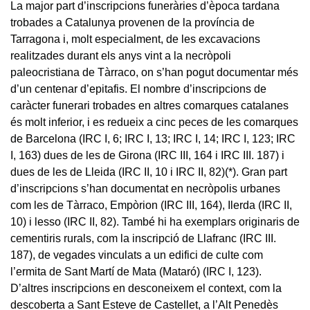
La major part d’inscripcions funeràries d’època tardana
trobades a Catalunya provenen de la província de
Tarragona i, molt especialment, de les excavacions
realitzades durant els anys vint a la necròpoli
paleocristiana de Tàrraco, on s’han pogut documentar més
d’un centenar d’epitafis. El nombre d’inscripcions de
caràcter funerari trobades en altres comarques catalanes
és molt inferior, i es redueix a cinc peces de les comarques
de Barcelona (IRC I, 6; IRC I, 13; IRC I, 14; IRC I, 123; IRC
I, 163) dues de les de Girona (IRC III, 164 i IRC III. 187) i
dues de les de Lleida (IRC II, 10 i IRC II, 82)
(*)
. Gran part
d’inscripcions s’han documentat en necròpolis urbanes
com les de Tàrraco, Empòrion (IRC III, 164), Ilerda (IRC II,
10) i lesso (IRC II, 82). També hi ha exemplars originaris de
cementiris rurals, com la inscripció de Llafranc (IRC III.
187), de vegades vinculats a un edifici de culte com
l’ermita de Sant Martí de Mata (Mataró) (IRC I, 123).
D’altres inscripcions en desconeixem el context, com la
descoberta a Sant Esteve de Castellet, a l’Alt Penedès