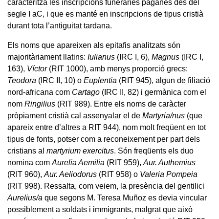
caracteritza les inscripcions funeràries paganes des del
segle I aC, i que es manté en inscripcions de tipus cristià
durant tota l’antiguitat tardana.
Els noms que apareixen als epitafis analitzats són
majoritàriament llatins:
Iulianus
(IRC I, 6),
Magnus
(IRC I,
163),
Víctor
(RIT 1000), amb menys proporció grecs:
Teodora
(IRC II, 10) o
Euplentia
(RIT 945), algun de filiació
nord-africana com
Cartago
(IRC II, 82) i germànica com el
nom
Ringilius
(RIT 989). Entre els noms de caràcter
pròpiament cristià cal assenyalar el de
Martyria/nus
(que
apareix entre d’altres a RIT 944), nom molt freqüent en tot
tipus de fonts, potser com a reconeixement per part dels
cristians al
martyrium exercitus
. Són freqüents els duo
nomina com
Aurelia Aemilia
(RIT 959),
Aur. Authemius
(RIT 960),
Aur. Aeliodorus
(RIT 958) o
Valeria Pompeia
(RIT 998). Ressalta, com veiem, la presència del gentilici
Aurelius/a
que segons M. Teresa Muñoz es devia vincular
possiblement a soldats i immigrants, malgrat que això