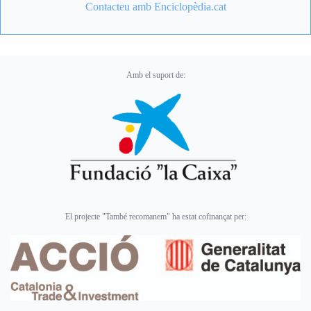
Contacteu amb Enciclopèdia.cat
Amb el suport de:
El projecte "També recomanem" ha estat cofinançat per: