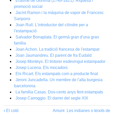
Erasme de Gònima (1746-1821). Riquesa i
promoció social
Jacint Ramon i la màquina de vapor de Francesc
Sanpons
Joan Rull. L'introductor del cilindre per a
l'estampació
Salvador Bonaplata. El germà gran d'una gran
família
Joan Achon. La tradició francesa de l'estampat
Joan Jaumandreu. El parent de fra Eudald
Josep Monteys. El tintorer esdevingut estampador
Josep Lucena. Els mocadors
Els Ricart. Els estampats com a producte final
Jeroni Juncadella. Un membre de l'alta burgesia
barcelonina
La família Casas. Dos-cents anys fent estampats
Josep Carroggio. El darrer del segle XIX
‹
El cotó
Amunt
Les indianes o teixits de