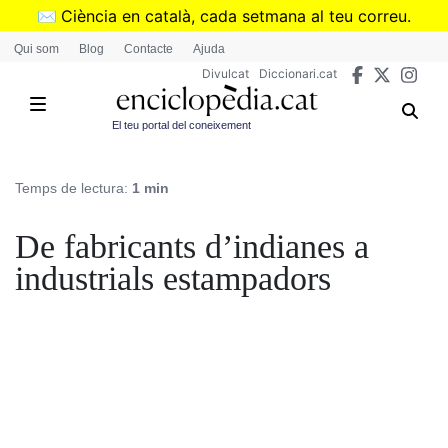
Vés
✉️
Ciència en català, cada setmana al teu correu.
al
➜
Subscriu-te al butlletí de Divulcat
.
Qui som
Blog
Contacte
Ajuda
contingut
Divulcat
Diccionari.cat
El teu portal del coneixement
Temps de lectura:
1 min
De fabricants d’indianes a
industrials estampadors