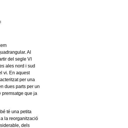
d
ixem
quadrangular. Al
rtir del segle VI
es ales nord i sud
l vi. En aquest
acteritzat per una
 en dues parts per un
de premsatge que ja
bé té una petita
a la reorganització
siderable, dels