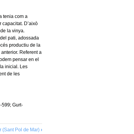
ma tenia com a
r capacitat. D’això
de la vinya.
 del pati, adossada
cés productiu de la
 anterior. Referent a
podem pensar en el
a inicial. Les
ent de les
-599; Gurt-
er (Sant Pol de Mar)
›