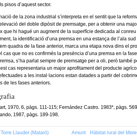
ls pisos d’aquest sector.
ació de la zona industrial s’interpreta en el sentit que la refor
’elevació del doble dipòsit de premsatge, per a obtenir una majo
x que hi hagué un augment de la superfície dedicada al conreu 
ament, la identificació d’una premsa en una estança de l’ala sud
em quadra de la fase anterior, marca una etapa nova dins el pro
 el cas que no es confirmés la presència d’una premsa en la fase
remsa, s’ha parlat sempre de premsatge per a oli, però també 
est cas representaria un major aprofitament del producte agrícol
fectuades a les instal·lacions estan datades a partir del cobrim
s de les fases anteriors.
rafia
art, 1970, 6, pàgs. 111-115; Fernández Castro. 1983*, pàgs. 569
ando, 1987, pàgs. 189-198.
 Torre Llauder (Mataró)
Amunt
Hàbitat rural del Mor