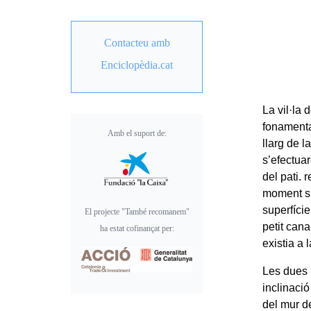
Contacteu amb
Enciclopèdia.cat
La vil·la
fonamental
Amb el suport de:
llarg de l
s’efectua
del pati.
moment s’
superfície
El projecte "També recomanem"
petit can
ha estat cofinançat per:
existia a l
Les dues 
inclinaci
del mur d