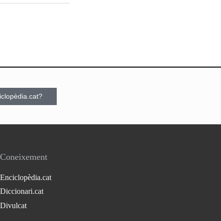
ciclopèdia.cat?
Coneixement
Enciclopèdia.cat
Diccionari.cat
Divulcat