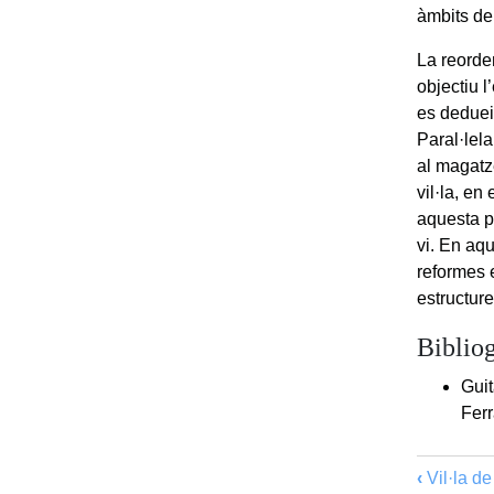
àmbits de
La reorden
objectiu l
es deduei
Paral·lel
al magatz
vil·la, en
aquesta p
vi. En aqu
reformes e
estructure
Bibliog
Guit
Ferr
‹
Vil·la de