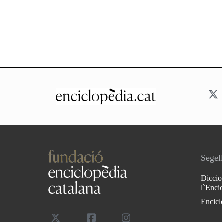
Segell
Diccio
l`Enci
Encicl