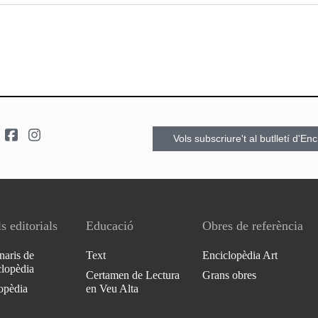
Vols subscriure't al butlletí d'En
s editorials
Educació
Obres de referència
naris de
Text
Enciclopèdia Art
clopèdia
Certamen de Lectura
Grans obres
opèdia
en Veu Alta