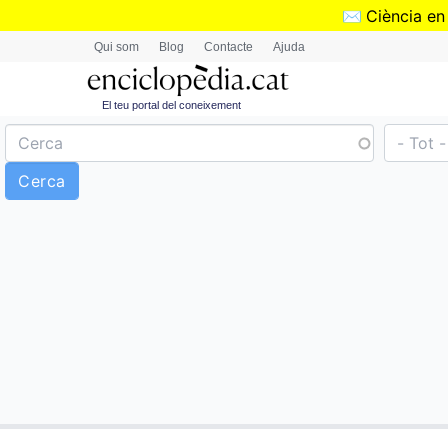
✉️
Ciència en
Qui som
Blog
Contacte
Ajuda
El teu portal del coneixement