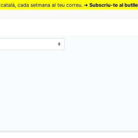
Vés
 català, cada setmana al teu correu.
➜
Subscriu-te al butlle
al
contingut