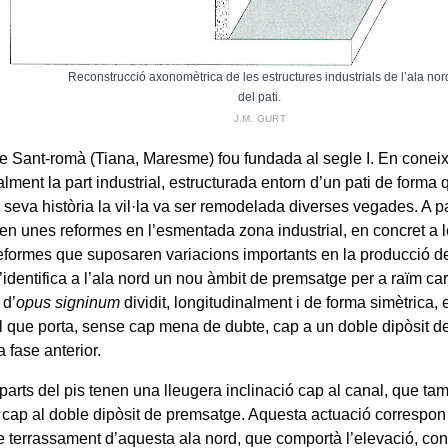
Reconstrucció axonomètrica de les estructures industrials de l’ala nor
del pati.
J.M. GURT
 de Sant-romà (Tiana, Maresme) fou fundada al segle I. En cone
ment la part industrial, estructurada entorn d’un pati de forma 
a seva història la vil·la va ser remodelada diverses vegades. A pa
ren unes reformes en l’esmentada zona industrial, en concret a l
 reformes que suposaren variacions importants en la producció de
identifica a l’ala nord un nou àmbit de premsatge per a raïm car
 d’
opus signinum
dividit, longitudinalment i de forma simètrica,
al que porta, sense cap mena de dubte, cap a un doble dipòsit 
a fase anterior.
parts del pis tenen una lleugera inclinació cap al canal, que tam
ó cap al doble dipòsit de premsatge. Aquesta actuació correspon 
e terrassament d’aquesta ala nord, que comportà l’elevació, con