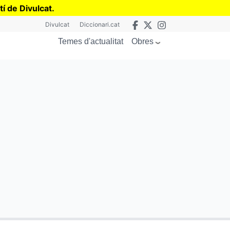
tí de Divulcat
.
Divulcat
Diccionari.cat
Obres
Temes d'actualitat