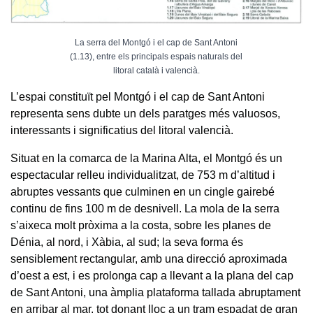
La serra del Montgó i el cap de Sant Antoni
(1.13), entre els principals espais naturals del
litoral català i valencià.
L’espai constituït pel Montgó i el cap de Sant Antoni
representa sens dubte un dels paratges més valuosos,
interessants i significatius del litoral valencià.
Situat en la comarca de la Marina Alta, el Montgó és un
espectacular relleu individualitzat, de 753 m d’altitud i
abruptes vessants que culminen en un cingle gairebé
continu de fins 100 m de desnivell. La mola de la serra
s’aixeca molt pròxima a la costa, sobre les planes de
Dénia, al nord, i Xàbia, al sud; la seva forma és
sensiblement rectangular, amb una direcció aproximada
d’oest a est, i es prolonga cap a llevant a la plana del cap
de Sant Antoni, una àmplia plataforma tallada abruptament
en arribar al mar, tot donant lloc a un tram espadat de gran