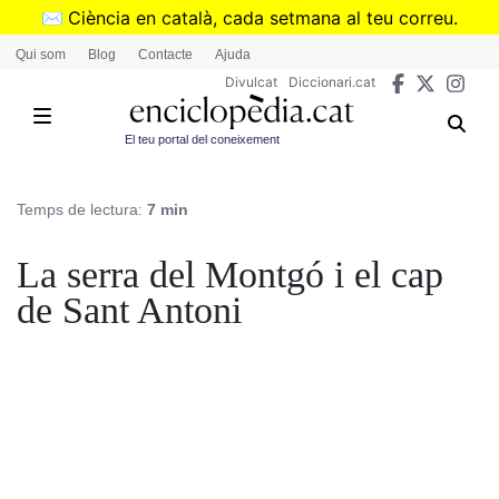
Vés
✉️
Ciència en català, cada setmana al teu correu.
al
➜
Subscriu-te al butlletí de Divulcat
.
Qui som
Blog
Contacte
Ajuda
contingut
Divulcat
Diccionari.cat
El teu portal del coneixement
Temps de lectura:
7 min
La serra del Montgó i el cap
de Sant Antoni