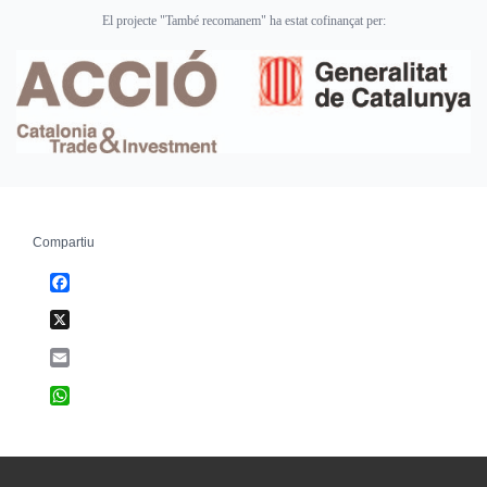
El projecte "També recomanem" ha estat cofinançat per:
Compartiu
Facebook
X
Email
WhatsApp