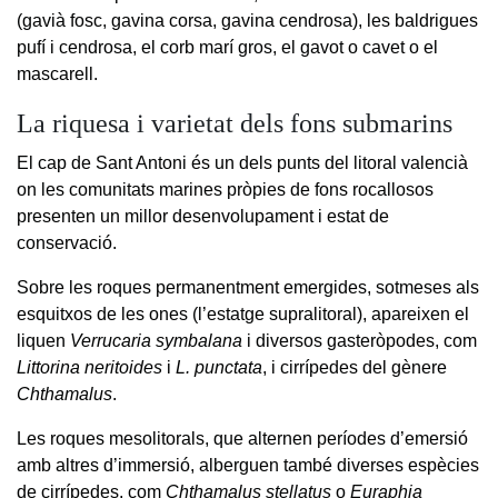
(gavià fosc, gavina corsa, gavina cendrosa), les baldrigues
pufí i cendrosa, el corb marí gros, el gavot o cavet o el
mascarell.
La riquesa i varietat dels fons submarins
El cap de Sant Antoni és un dels punts del litoral valencià
on les comunitats marines pròpies de fons rocallosos
presenten un millor desenvolupament i estat de
conservació.
Sobre les roques permanentment emergides, sotmeses als
esquitxos de les ones (l’estatge supralitoral), apareixen el
liquen
Verrucaria symbalana
i diversos gasteròpodes, com
Littorina neritoides
i
L. punctata
, i cirrípedes del gènere
Chthamalus
.
Les roques mesolitorals, que alternen períodes d’emersió
amb altres d’immersió, alberguen també diverses espècies
de cirrípedes, com
Chthamalus stellatus
o
Euraphia