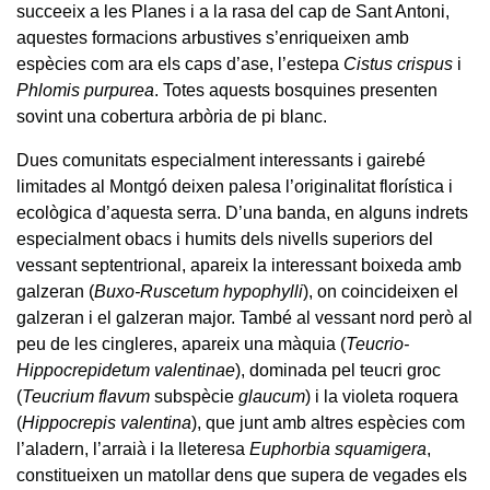
succeeix a les Planes i a la rasa del cap de Sant Antoni,
aquestes formacions arbustives s’enriqueixen amb
espècies com ara els caps d’ase, l’estepa
Cistus crispus
i
Phlomis purpurea
. Totes aquests bosquines presenten
sovint una cobertura arbòria de pi blanc.
Dues comunitats especialment interessants i gairebé
limitades al Montgó deixen palesa l’originalitat florística i
ecològica d’aquesta serra. D’una banda, en alguns indrets
especialment obacs i humits dels nivells superiors del
vessant septentrional, apareix la interessant boixeda amb
galzeran (
Buxo-Ruscetum hypophylli
), on coincideixen el
galzeran i el galzeran major. També al vessant nord però al
peu de les cingleres, apareix una màquia (
Teucrio-
Hippocrepidetum valentinae
), dominada pel teucri groc
(
Teucrium flavum
subspècie
glaucum
) i la violeta roquera
(
Hippocrepis valentina
), que junt amb altres espècies com
l’aladern, l’arraià i la lleteresa
Euphorbia squamigera
,
constitueixen un matollar dens que supera de vegades els