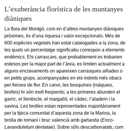
L’exuberància florística de les muntanyes
diàniques
La flora del Montgó, com en d’altres muntanyes diàniques
pròximes, és d’una riquesa i valor excepcionals. Més de
600 espècies vegetals han estat catalogades a la zona, de
les quals un percentatge significatiu correspon a elements
endèmics. Els carrascars, que probablement es trobarien
estesos per la major part de l’àrea, es limiten actualment a
alguns enclavaments on apareixen carrasques aïllades o
en petits grups, acompanyades en els indrets més obacs
per freixes de flor. En canvi, les bosquines (màquies,
brolles) hi són molt freqüents; a les primeres abunden el
garric, el llentiscle, el margalló, el càdec, l’aladern i la
savina. Les brolles estan representades majoritàriament
per la típica comunitat d’aquesta zona de la Marina, la
brolla de romaní i bruc valencià amb garlanda (
Erico-
Lavanduletum dentatae
). Sobre sòls descarbonatats, com