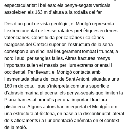
espectacularitat i bellesa: els penya-segats verticals
assoleixen els 163 m d’altura a la rodalia del far.
Des d’un punt de vista geològic, el Montgó representa
l’extrem oriental de les serralades prebètiques en terres
valencianes. Constituïda per calcàries i calcàries
margoses del Cretaci superior, l’estructura de la serra
correspon a un sinclinal lleugerament tombat i truncat, a
nord i sud, per sengles falles. Altres fractures menys
importants tallen el massís per llurs extrems oriental i
occidental. Per llevant, el Montgó contacta amb
l’esmentada plana del cap de Sant Antoni, situada a uns
160 m de cota, i que s’interpreta com una superfície
d’abrasió marina pliocena; els penya-segats que limiten la
Plana han estat produïts per una important fractura
plistocena. Alguns autors han interpretat el Montgó com
una estructura al·lòctona, en base a la discontinuïtat lateral
dels afloraments i a llur orientació anòmala en el context
de la regió.