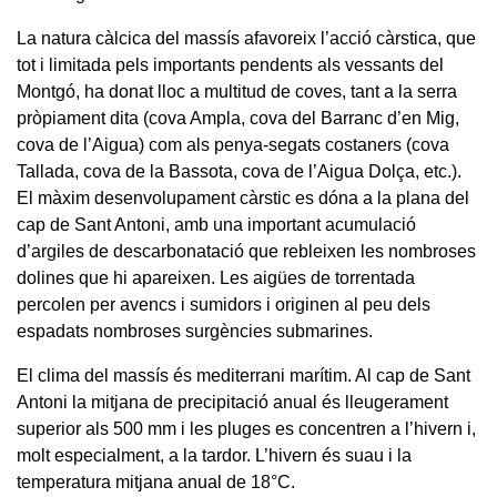
La natura càlcica del massís afavoreix l’acció càrstica, que
tot i limitada pels importants pendents als vessants del
Montgó, ha donat lloc a multitud de coves, tant a la serra
pròpiament dita (cova Ampla, cova del Barranc d’en Mig,
cova de l’Aigua) com als penya-segats costaners (cova
Tallada, cova de la Bassota, cova de l’Aigua Dolça, etc.).
El màxim desenvolupament càrstic es dóna a la plana del
cap de Sant Antoni, amb una important acumulació
d’argiles de descarbonatació que rebleixen les nombroses
dolines que hi apareixen. Les aigües de torrentada
percolen per avencs i sumidors i originen al peu dels
espadats nombroses surgències submarines.
El clima del massís és mediterrani marítim. Al cap de Sant
Antoni la mitjana de precipitació anual és lleugerament
superior als 500 mm i les pluges es concentren a l’hivern i,
molt especialment, a la tardor. L’hivern és suau i la
temperatura mitjana anual de 18°C.