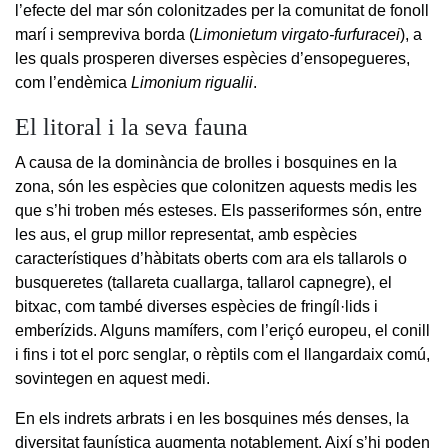
l’efecte del mar són colonitzades per la comunitat de fonoll
marí i sempreviva borda (
Limonietum virgato-furfuracei
), a
les quals prosperen diverses espècies d’ensopegueres,
com l’endèmica
Limonium rigualii
.
El litoral i la seva fauna
A causa de la dominància de brolles i bosquines en la
zona, són les espècies que colonitzen aquests medis les
que s’hi troben més esteses. Els passeriformes són, entre
les aus, el grup millor representat, amb espècies
característiques d’hàbitats oberts com ara els tallarols o
busqueretes (tallareta cuallarga, tallarol capnegre), el
bitxac, com també diverses espècies de fringíl·lids i
emberízids. Alguns mamífers, com l’eriçó europeu, el conill
i fins i tot el porc senglar, o rèptils com el llangardaix comú,
sovintegen en aquest medi.
En els indrets arbrats i en les bosquines més denses, la
diversitat faunística augmenta notablement. Així s’hi poden