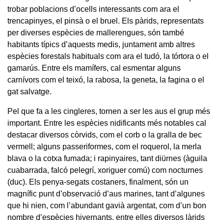
trobar poblacions d’ocells interessants com ara el
trencapinyes, el pinsà o el bruel. Els pàrids, representats
per diverses espècies de mallerengues, són també
habitants típics d’aquests medis, juntament amb altres
espècies forestals habituals com ara el tudó, la tórtora o el
gamarús. Entre els mamífers, cal esmentar alguns
carnívors com el teixó, la rabosa, la geneta, la fagina o el
gat salvatge.
Pel que fa a les cingleres, tornen a ser les aus el grup més
important. Entre les espècies nidificants més notables cal
destacar diversos còrvids, com el corb o la gralla de bec
vermell; alguns passeriformes, com el roquerol, la merla
blava o la cotxa fumada; i rapinyaires, tant diürnes (àguila
cuabarrada, falcó pelegrí, xoriguer comú) com nocturnes
(duc). Els penya-segats costaners, finalment, són un
magnífic punt d’observació d’aus marines, tant d’algunes
que hi nien, com l’abundant gavià argentat, com d’un bon
nombre d’espècies hivernants, entre elles diversos làrids