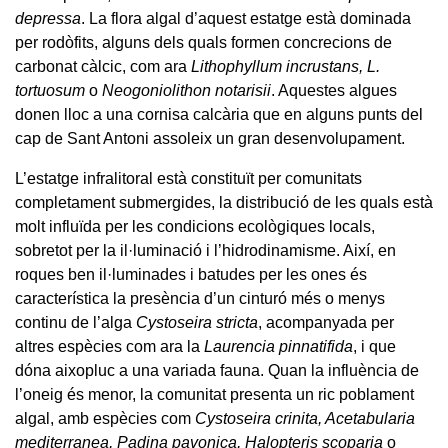
depressa
. La flora algal d’aquest estatge està dominada
per rodòfits, alguns dels quals formen concrecions de
carbonat càlcic, com ara
Lithophyllum incrustans, L.
tortuosum
o
Neogoniolithon notarisii
. Aquestes algues
donen lloc a una cornisa calcària que en alguns punts del
cap de Sant Antoni assoleix un gran desenvolupament.
L’estatge infralitoral està constituït per comunitats
completament submergides, la distribució de les quals està
molt influïda per les condicions ecològiques locals,
sobretot per la il·luminació i l’hidrodinamisme. Així, en
roques ben il·luminades i batudes per les ones és
característica la presència d’un cinturó més o menys
continu de l’alga
Cystoseira stricta
, acompanyada per
altres espècies com ara la
Laurencia pinnatifida
, i que
dóna aixopluc a una variada fauna. Quan la influència de
l’oneig és menor, la comunitat presenta un ric poblament
algal, amb espècies com
Cystoseira crinita, Acetabularia
mediterranea, Padina pavonica, Halopteris scoparia
o