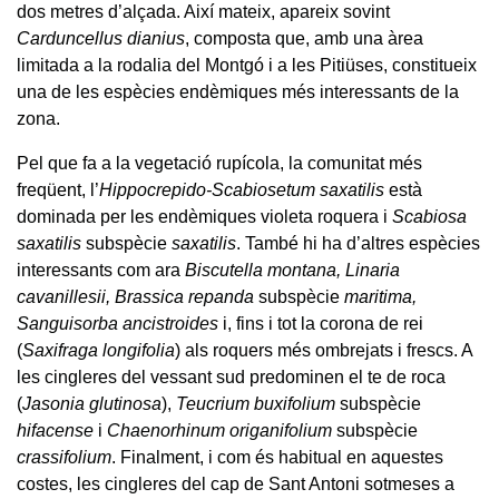
dos metres d’alçada. Així mateix, apareix sovint
Carduncellus dianius
, composta que, amb una àrea
limitada a la rodalia del Montgó i a les Pitiüses, constitueix
una de les espècies endèmiques més interessants de la
zona.
Pel que fa a la vegetació rupícola, la comunitat més
freqüent, l’
Hippocrepido-Scabiosetum saxatilis
està
dominada per les endèmiques violeta roquera i
Scabiosa
saxatilis
subspècie
saxatilis
. També hi ha d’altres espècies
interessants com ara
Biscutella montana, Linaria
cavanillesii, Brassica repanda
subspècie
maritima,
Sanguisorba ancistroides
i, fins i tot la corona de rei
(
Saxifraga longifolia
) als roquers més ombrejats i frescs. A
les cingleres del vessant sud predominen el te de roca
(
Jasonia glutinosa
),
Teucrium buxifolium
subspècie
hifacense
i
Chaenorhinum origanifolium
subspècie
crassifolium
. Finalment, i com és habitual en aquestes
costes, les cingleres del cap de Sant Antoni sotmeses a