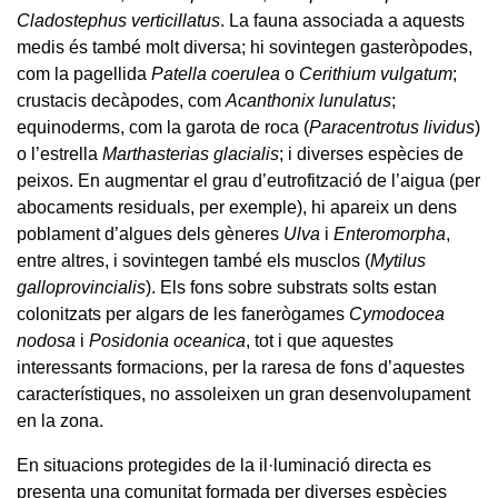
Cladostephus verticillatus
. La fauna associada a aquests
medis és també molt diversa; hi sovintegen gasteròpodes,
com la pagellida
Patella coerulea
o
Cerithium vulgatum
;
crustacis decàpodes, com
Acanthonix lunulatus
;
equinoderms, com la garota de roca (
Paracentrotus lividus
)
o l’estrella
Marthasterias glacialis
; i diverses espècies de
peixos. En augmentar el grau d’eutrofització de l’aigua (per
abocaments residuals, per exemple), hi apareix un dens
poblament d’algues dels gèneres
Ulva
i
Enteromorpha
,
entre altres, i sovintegen també els musclos (
Mytilus
galloprovincialis
). Els fons sobre substrats solts estan
colonitzats per algars de les fanerògames
Cymodocea
nodosa
i
Posidonia oceanica
, tot i que aquestes
interessants formacions, per la raresa de fons d’aquestes
característiques, no assoleixen un gran desenvolupament
en la zona.
En situacions protegides de la il·luminació directa es
presenta una comunitat formada per diverses espècies