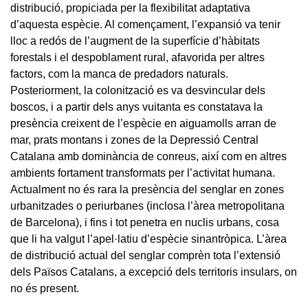
distribució, propiciada per la flexibilitat adaptativa
d’aquesta espècie. Al començament, l’expansió va tenir
lloc a redós de l’augment de la superfície d’hàbitats
forestals i el despoblament rural, afavorida per altres
factors, com la manca de predadors naturals.
Posteriorment, la colonització es va desvincular dels
boscos, i a partir dels anys vuitanta es constatava la
presència creixent de l’espècie en aiguamolls arran de
mar, prats montans i zones de la Depressió Central
Catalana amb dominància de conreus, així com en altres
ambients fortament transformats per l’activitat humana.
Actualment no és rara la presència del senglar en zones
urbanitzades o periurbanes (inclosa l’àrea metropolitana
de Barcelona), i fins i tot penetra en nuclis urbans, cosa
que li ha valgut l’apel·latiu d’espècie sinantròpica. L’àrea
de distribució actual del senglar comprèn tota l’extensió
dels Països Catalans, a excepció dels territoris insulars, on
no és present.