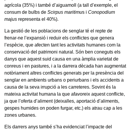
agrícola (35%) i també d’aiguamoll (a tall d’exemple, el
consum de bulbs de
Scirpus maritimu
s i
Conopodium
majus
representa el 40%).
La gestió de les poblacions de senglar té el repte de
frenar-ne l’expansió i reduir els conflictes que genera
l’espècie, que afecten tant les activitats humanes com la
conservació del patrimoni natural. Són ben coneguts els
danys que aquest suid causa en una àmplia varietat de
conreus i en pastures, i a la darrera dècada han augmentat
notòriament altres conflictes generats per la presència del
senglar en ambients urbans o periurbans i els accidents a
causa de la seva irrupció a les carreteres. Sovint és la
mateixa activitat humana la que afavoreix aquest conflicte,
ja que l’oferta d’aliment (deixalles, aportació d’aliments,
gespes humides on poden furgar, etc.) els atrau cap a les
zones urbanes.
Els darrers anys també s’ha evidenciat l’impacte del