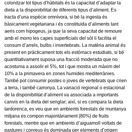
colonitzar tot tipus d’hàbitats és la capacitat d’adaptar la
dieta a la disponibilitat de diferents tipus d’aliment. Es
tracta d’una espècie omnívora, si bé la ingesta és
bàsicament vegetariana i és constituïda d’aliments tant
aeris com hipogeus, ja que la seva capacitat de remoure
amb el morro les capes superficials del sòl li facilita el
consum d’arrels, bulbs i invertebrats. La matèria animal és
present en pràcticament tots els estómacs estudiats, si bé
quantitativament suposa una fracció moderada que no
acostuma a assolir el 5%, tot i que mostra un màxim del
10% a la primavera en zones humides mediterrànies.
També pot consumir postes o joves de vertebrats que crien
a terra, i també carronya. La variació regional o estacional
de la disponibilitat d’aliment va associada a importants
canvis en la dieta del senglar; així, si es compara la dieta
tardorenca, es veu que en ambients forestals de muntanya
mitjana es compon majoritàriament (80%) de fruits
forestals, mentre que en ambients d’aiguamoll voltats de
pastures i conreus és dominada per elements d’origen