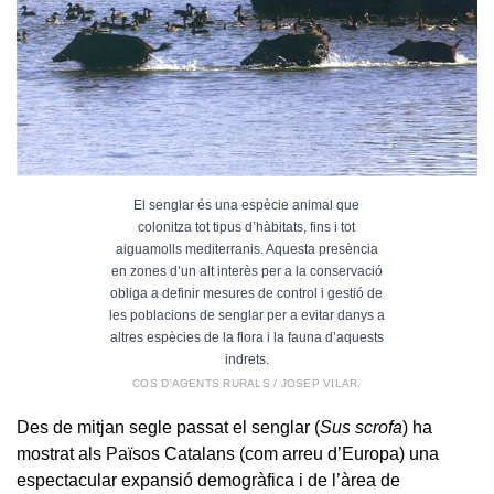
El senglar és una espècie animal que
colonitza tot tipus d’hàbitats, fins i tot
aiguamolls mediterranis. Aquesta presència
en zones d’un alt interès per a la conservació
obliga a definir mesures de control i gestió de
les poblacions de senglar per a evitar danys a
altres espècies de la flora i la fauna d’aquests
indrets.
COS D’AGENTS RURALS / JOSEP VILAR.
Des de mitjan segle passat el senglar (
Sus scrofa
) ha
mostrat als Països Catalans (com arreu d’Europa) una
espectacular expansió demogràfica i de l’àrea de