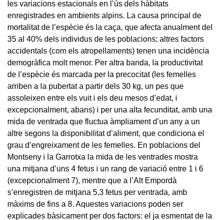
les variacions estacionals en l’ús dels hàbitats
enregistrades en ambients alpins. La causa principal de
mortalitat de l’espècie és la caça, que afecta anualment del
35 al 40% dels individus de les poblacions; altres factors
accidentals (com els atropellaments) tenen una incidència
demogràfica molt menor. Per altra banda, la productivitat
de l’espècie és marcada per la precocitat (les femelles
arriben a la pubertat a partir dels 30 kg, un pes que
assoleixen entre els vuit i els deu mesos d’edat, i
excepcionalment, abans) i per una alta fecunditat, amb una
mida de ventrada que fluctua àmpliament d’un any a un
altre segons la disponibilitat d’aliment, que condiciona el
grau d’engreixament de les femelles. En poblacions del
Montseny i la Garrotxa la mida de les ventrades mostra
una mitjana d’uns 4 fetus i un rang de variació entre 1 i 6
(excepcionalment 7), mentre que a l’Alt Empordà
s’enregistren de mitjana 5,3 fetus per ventrada, amb
màxims de fins a 8. Aquestes variacions poden ser
explicades bàsicament per dos factors: el ja esmentat de la