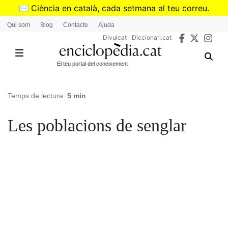
Vés
✉️
Ciència en català, cada setmana al teu correu.
al
➜
Subscriu-te al butlletí de Divulcat
.
Qui som
Blog
Contacte
Ajuda
contingut
Divulcat
Diccionari.cat
El teu portal del coneixement
Temps de lectura:
5 min
Les poblacions de senglar