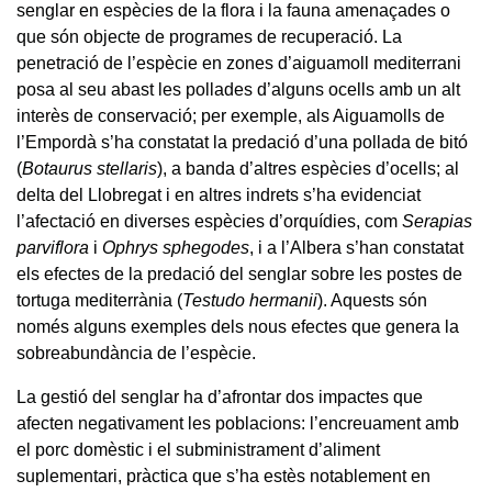
senglar en espècies de la flora i la fauna amenaçades o
que són objecte de programes de recuperació. La
penetració de l’espècie en zones d’aiguamoll mediterrani
posa al seu abast les pollades d’alguns ocells amb un alt
interès de conservació; per exemple, als Aiguamolls de
l’Empordà s’ha constatat la predació d’una pollada de bitó
(
Botaurus stellaris
), a banda d’altres espècies d’ocells; al
delta del Llobregat i en altres indrets s’ha evidenciat
l’afectació en diverses espècies d’orquídies, com
Serapias
parviflora
i
Ophrys sphegodes
, i a l’Albera s’han constatat
els efectes de la predació del senglar sobre les postes de
tortuga mediterrània (
Testudo hermanii
). Aquests són
només alguns exemples dels nous efectes que genera la
sobreabundància de l’espècie.
La gestió del senglar ha d’afrontar dos impactes que
afecten negativament les poblacions: l’encreuament amb
el porc domèstic i el subministrament d’aliment
suplementari, pràctica que s’ha estès notablement en