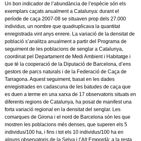
Un bon indicador de l’abundància de l’espècie són els
exemplars caçats anualment a Catalunya: durant el
període de caça 2007-08 se situaven prop dels 27.000
individus, un nombre que quadruplicava la quantitat
enregistrada vint anys enrere. La variació de la densitat de
població s’analitza anualment a partir del Programa de
seguiment de les poblacions de senglar a Catalunya,
coordinat pel Departament de Medi Ambient i Habitatge i
que té la cooperació de la Diputació de Barcelona, d’ens
gestors de parcs naturals i de la Federació de Caça de
Tarragona. Aquest seguiment, basat en les dades
enregistrades en cadascuna de les batudes de caça que
es duen a terme en una xarxa de 17 observatoris situats en
diferents regions de Catalunya, ha posat de manifest una
forta variació regional en la densitat del senglar. Les
comarques de Girona i el nord de Barcelona són les que
mostren les poblacions més denses, que superen els 5
individus/100 ha, i fins i tot els 10 individus/100 ha en
alguns observatoris de la Selva i l’Alt Empordà; a la resta