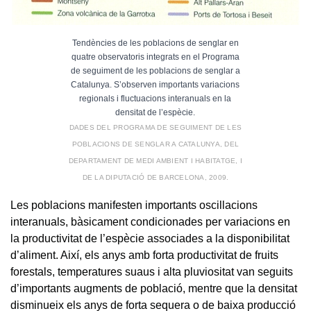
Tendències de les poblacions de senglar en
quatre observatoris integrats en el Programa
de seguiment de les poblacions de senglar a
Catalunya. S’observen importants variacions
regionals i fluctuacions interanuals en la
densitat de l’espècie.
DADES DEL PROGRAMA DE SEGUIMENT DE LES
POBLACIONS DE SENGLAR A CATALUNYA, DEL
DEPARTAMENT DE MEDI AMBIENT I HABITATGE, I
DE LA DIPUTACIÓ DE BARCELONA, 2009.
Les poblacions manifesten importants oscillacions
interanuals, bàsicament condicionades per variacions en
la productivitat de l’espècie associades a la disponibilitat
d’aliment. Així, els anys amb forta productivitat de fruits
forestals, temperatures suaus i alta pluviositat van seguits
d’importants augments de població, mentre que la densitat
disminueix els anys de forta sequera o de baixa producció