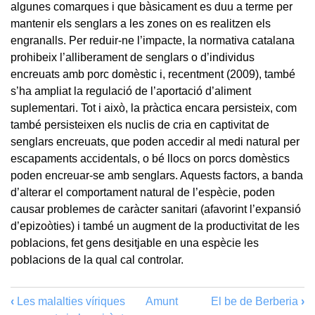
algunes comarques i que bàsicament es duu a terme per
mantenir els senglars a les zones on es realitzen els
engranalls. Per reduir-ne l’impacte, la normativa catalana
prohibeix l’alliberament de senglars o d’individus
encreuats amb porc domèstic i, recentment (2009), també
s’ha ampliat la regulació de l’aportació d’aliment
suplementari. Tot i això, la pràctica encara persisteix, com
també persisteixen els nuclis de cria en captivitat de
senglars encreuats, que poden accedir al medi natural per
escapaments accidentals, o bé llocs on porcs domèstics
poden encreuar-se amb senglars. Aquests factors, a banda
d’alterar el comportament natural de l’espècie, poden
causar problemes de caràcter sanitari (afavorint l’expansió
d’epizoòties) i també un augment de la productivitat de les
poblacions, fet gens desitjable en una espècie les
poblacions de la qual cal controlar.
‹
Les malalties víriques
Amunt
El be de Berberia
›