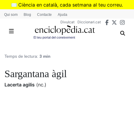
Vés
✉️
Ciència en català, cada setmana al teu correu.
al
➜
Subscriu-te al butlletí de Divulcat
.
Qui som
Blog
Contacte
Ajuda
contingut
Divulcat
Diccionari.cat
El teu portal del coneixement
Temps de lectura:
3 min
Sargantana àgil
Lacerta agilis
(nc.)