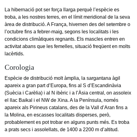
La hibernació pot ser força llarga perquè l’espècie es
troba, a les nostres terres, en el límit meridional de la seva
àrea de distribució. A França, hivernen des del setembre o
l’octubre fins a febrer-maig, segons les localitats i les
condicions climàtiques regnants. Els mascles entren en
activitat abans que les femelles, situació freqüent en molts
lacèrtids.
Corologia
Espècie de distribució molt àmplia, la sargantana àgil
apareix a gran part d’Europa, fins al S d’Escandinàvia
(Suècia i Carèlia) i al N ibèric i a l’Àsia central, on assoleix
el llac Baikal i el NW de Xina. A la Península, només
apareix als Pirineus catalans, des de la Vall d’Aran fins a
la Molina, en escasses localitats disperses, però,
probablement es pot trobar en alguns punts més. Es troba
a prats secs i assolellats, de 1400 a 2200 m d’altitud.