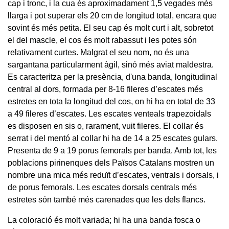
cap i tronc, i la cua és aproximadament 1,5 vegades més
llarga i pot superar els 20 cm de longitud total, encara que
sovint és més petita. El seu cap és molt curt i alt, sobretot
el del mascle, el cos és molt rabassut i les potes són
relativament curtes. Malgrat el seu nom, no és una
sargantana particularment àgil, sinó més aviat maldestra.
Es caracteritza per la presència, d'una banda, longitudinal
central al dors, formada per 8-16 fileres d’escates més
estretes en tota la longitud del cos, on hi ha en total de 33
a 49 fileres d’escates. Les escates venteals trapezoidals
es disposen en sis o, rarament, vuit fileres. El collar és
serrat i del mentó al collar hi ha de 14 a 25 escates gulars.
Presenta de 9 a 19 porus femorals per banda. Amb tot, les
poblacions pirinenques dels Països Catalans mostren un
nombre una mica més reduït d’escates, ventrals i dorsals, i
de porus femorals. Les escates dorsals centrals més
estretes són també més carenades que les dels flancs.
La coloració és molt variada; hi ha una banda fosca o