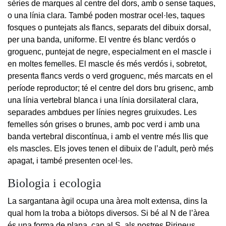
sèries de marques al centre del dors, amb o sense taques,
o una línia clara. També poden mostrar ocel·les, taques
fosques o puntejats als flancs, separats del dibuix dorsal,
per una banda, uniforme. El ventre és blanc verdós o
groguenc, puntejat de negre, especialment en el mascle i
en moltes femelles. El mascle és més verdós i, sobretot,
presenta flancs verds o verd groguenc, més marcats en el
període reproductor; té el centre del dors bru grisenc, amb
una línia vertebral blanca i una línia dorsilateral clara,
separades ambdues per línies negres gruixudes. Les
femelles són grises o brunes, amb poc verd i amb una
banda vertebral discontínua, i amb el ventre més llis que
els mascles. Els joves tenen el dibuix de l’adult, però més
apagat, i també presenten ocel·les.
Biologia i ecologia
La sargantana àgil ocupa una àrea molt extensa, dins la
qual hom la troba a biòtops diversos. Si bé al N de l’àrea
és una forma de plana, cap al S, als nostres Pirineus,