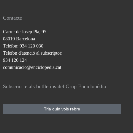
Contacte
Carrer de Josep Pla, 95
08019 Barcelona
Telèfon: 934 120 030
Telèfon d'atenció al subscriptor:
934 126 124
comunicacio@enciclopedia.cat
Subscriu-te als butlletins del Grup Enciclopèdia
Tria quin vols rebre