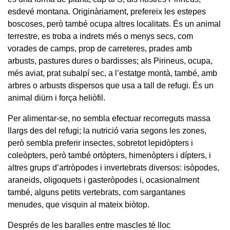
esdevé montana. Originàriament, prefereix les estepes
boscoses, però també ocupa altres localitats. És un animal
terrestre, es troba a indrets més o menys secs, com
vorades de camps, prop de carreteres, prades amb
arbusts, pastures dures o bardisses; als Pirineus, ocupa,
més aviat, prat subalpí sec, a l’estatge montà, també, amb
arbres o arbusts dispersos que usa a tall de refugi. És un
animal diürn i força heliòfil.
Per alimentar-se, no sembla efectuar recorreguts massa
llargs des del refugi; la nutrició varia segons les zones,
però sembla preferir insectes, sobretot lepidòpters i
coleòpters, però també ortòpters, himenòpters i dípters, i
altres grups d’artròpodes i invertebrats diversos: isòpodes,
araneids, oligoquets i gasteròpodes i, ocasionalment
també, alguns petits vertebrats, com sargantanes
menudes, que visquin al mateix biòtop.
Després de les baralles entre mascles té lloc