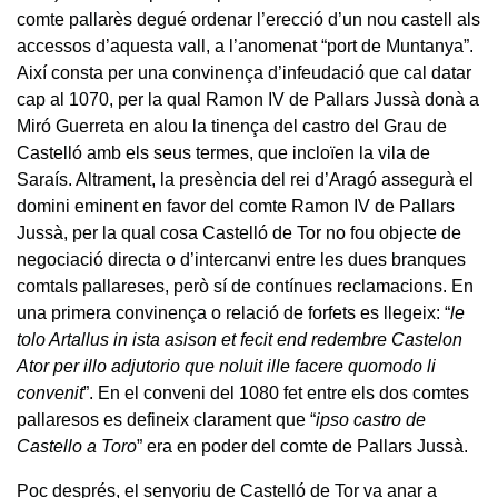
comte pallarès degué ordenar l’erecció d’un nou castell als
accessos d’aquesta vall, a l’anomenat “port de Muntanya”.
Així consta per una convinença d’infeudació que cal datar
cap al 1070, per la qual Ramon IV de Pallars Jussà donà a
Miró Guerreta en alou la tinença del castro del Grau de
Castelló amb els seus termes, que incloïen la vila de
Saraís. Altrament, la presència del rei d’Aragó assegurà el
domini eminent en favor del comte Ramon IV de Pallars
Jussà, per la qual cosa Castelló de Tor no fou objecte de
negociació directa o d’intercanvi entre les dues branques
comtals pallareses, però sí de contínues reclamacions. En
una primera convinença o relació de forfets es llegeix: “
le
tolo Artallus in ista asison et fecit end redembre Castelon
Ator per illo adjutorio que noluit ille facere quomodo li
convenit
”. En el conveni del 1080 fet entre els dos comtes
pallaresos es defineix clarament que “
ipso castro de
Castello a Toro
” era en poder del comte de Pallars Jussà.
Poc després, el senyoriu de Castelló de Tor va anar a