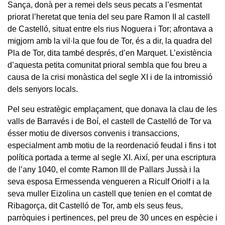
Sança, donà per a remei dels seus pecats a l’esmentat
priorat l’heretat que tenia del seu pare Ramon II al castell
de Castelló, situat entre els rius Noguera i Tor; afrontava a
migjorn amb la vil·la que fou de Tor, és a dir, la quadra del
Pla de Tor, dita també després, d’en Marquet. L’existència
d’aquesta petita comunitat prioral sembla que fou breu a
causa de la crisi monàstica del segle XI i de la intromissió
dels senyors locals.
Pel seu estratègic emplaçament, que donava la clau de les
valls de Barravés i de Boí, el castell de Castelló de Tor va
ésser motiu de diversos convenis i transaccions,
especialment amb motiu de la reordenació feudal i fins i tot
política portada a terme al segle XI. Així, per una escriptura
de l’any 1040, el comte Ramon III de Pallars Jussà i la
seva esposa Ermessenda vengueren a Riculf Oriolf i a la
seva muller Eizolina un castell que tenien en el comtat de
Ribagorça, dit Castelló de Tor, amb els seus feus,
parròquies i pertinences, pel preu de 30 unces en espècie i