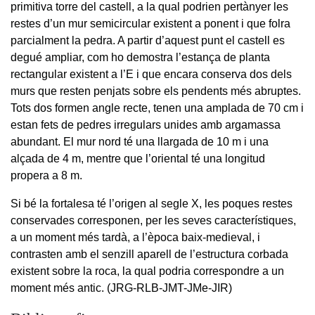
primitiva torre del castell, a la qual podrien pertànyer les
restes d’un mur semicircular existent a ponent i que folra
parcialment la pedra. A partir d’aquest punt el castell es
degué ampliar, com ho demostra l’estança de planta
rectangular existent a l’E i que encara conserva dos dels
murs que resten penjats sobre els pendents més abruptes.
Tots dos formen angle recte, tenen una amplada de 70 cm i
estan fets de pedres irregulars unides amb argamassa
abundant. El mur nord té una llargada de 10 m i una
alçada de 4 m, mentre que l’oriental té una longitud
propera a 8 m.
Si bé la fortalesa té l’origen al segle X, les poques restes
conservades corresponen, per les seves característiques,
a un moment més tardà, a l’època baix-medieval, i
contrasten amb el senzill aparell de l’estructura corbada
existent sobre la roca, la qual podria correspondre a un
moment més antic. (JRG-RLB-JMT-JMe-JIR)