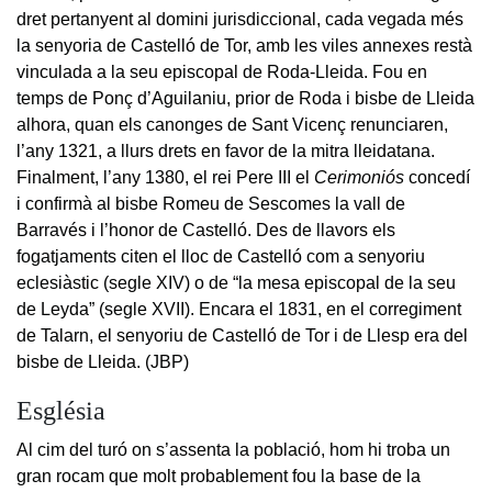
dret pertanyent al domini jurisdiccional, cada vegada més
la senyoria de Castelló de Tor, amb les viles annexes restà
vinculada a la seu episcopal de Roda-Lleida. Fou en
temps de Ponç d’Aguilaniu, prior de Roda i bisbe de Lleida
alhora, quan els canonges de Sant Vicenç renunciaren,
l’any 1321, a llurs drets en favor de la mitra lleidatana.
Finalment, l’any 1380, el rei Pere III el
Cerimoniós
concedí
i confirmà al bisbe Romeu de Sescomes la vall de
Barravés i l’honor de Castelló. Des de llavors els
fogatjaments citen el lloc de Castelló com a senyoriu
eclesiàstic (segle XIV) o de “la mesa episcopal de la seu
de Leyda” (segle XVII). Encara el 1831, en el corregiment
de Talarn, el senyoriu de Castelló de Tor i de Llesp era del
bisbe de Lleida. (JBP)
Església
Al cim del turó on s’assenta la població, hom hi troba un
gran rocam que molt probablement fou la base de la