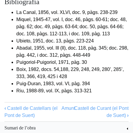
Bibliografia
La Canal, 1856, vol. XLVI, doc. 9, pàgs. 238-239
Miquel, 1945-47, vol. I, doc. 46, pàgs. 60-61; doc. 48,
pàg. 62; doc. 49, pàgs. 63-64; doc. 50, pàgs. 64-66;
doc. 108, pàgs. 112-113, i doc. 109, pàg. 113
Ubieto, 1951, doc. 13, pàgs. 223-224
Abadal, 1955, vol. III (II), doc. 118, pàg. 345; doc. 298,
pàg. 442, i doc. 312, pàgs. 448-449
Puigoriol-Puigoriol, 1971, pàg. 30
Boix, 1982, docs. 54,188, 229, 248, 249, 280’, 285’,
333, 366, 419, 425 i 428
Puig-Duran, 1983, vol. VI, pàg. 394
Riu, 1988-89, vol. IX, pàgs. 313-321
‹
Castell de Castellars (el
Amunt
Castell de Curant (el Pont
Pont de Suert)
de Suert)
›
Sumari de l’obra