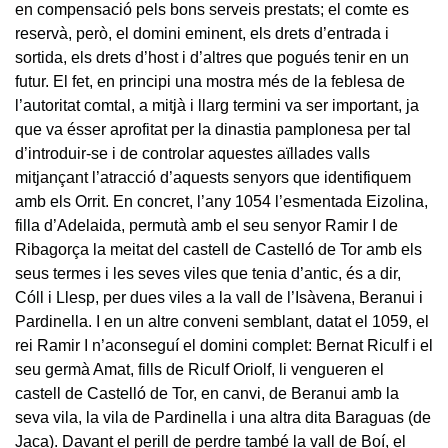
en compensació pels bons serveis prestats; el comte es
reservà, però, el domini eminent, els drets d’entrada i
sortida, els drets d’host i d’altres que pogués tenir en un
futur. El fet, en principi una mostra més de la feblesa de
l’autoritat comtal, a mitjà i llarg termini va ser important, ja
que va ésser aprofitat per la dinastia pamplonesa per tal
d’introduir-se i de controlar aquestes aïllades valls
mitjançant l’atracció d’aquests senyors que identifiquem
amb els Orrit. En concret, l’any 1054 l’esmentada Eizolina,
filla d’Adelaida, permutà amb el seu senyor Ramir I de
Ribagorça la meitat del castell de Castelló de Tor amb els
seus termes i les seves viles que tenia d’antic, és a dir,
Cóll i Llesp, per dues viles a la vall de l’Isàvena, Beranui i
Pardinella. I en un altre conveni semblant, datat el 1059, el
rei Ramir I n’aconseguí el domini complet: Bernat Riculf i el
seu germà Amat, fills de Riculf Oriolf, li vengueren el
castell de Castelló de Tor, en canvi, de Beranui amb la
seva vila, la vila de Pardinella i una altra dita Baraguas (de
Jaca). Davant el perill de perdre també la vall de Boí, el