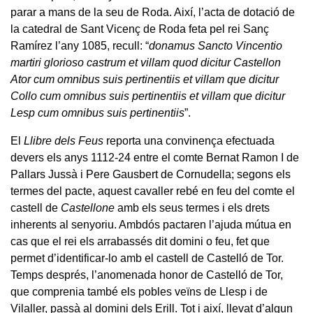
parar a mans de la seu de Roda. Així, l’acta de dotació de
la catedral de Sant Vicenç de Roda feta pel rei Sanç
Ramírez l’any 1085, recull: “
donamus Sancto Vincentio
martiri glorioso castrum et villam quod dicitur Castellon
Ator cum omnibus suis pertinentiis et villam que dicitur
Collo cum omnibus suis pertinentiis et villam que dicitur
Lesp cum omnibus suis pertinentiis
”.
El
Llibre dels Feus
reporta una convinença efectuada
devers els anys 1112-24 entre el comte Bernat Ramon I de
Pallars Jussà i Pere Gausbert de Cornudella; segons els
termes del pacte, aquest cavaller rebé en feu del comte el
castell de
Castellone
amb els seus termes i els drets
inherents al senyoriu. Ambdós pactaren l’ajuda mútua en
cas que el rei els arrabassés dit domini o feu, fet que
permet d’identificar-lo amb el castell de Castelló de Tor.
Temps després, l’anomenada honor de Castelló de Tor,
que comprenia també els pobles veïns de Llesp i de
Vilaller, passà al domini dels Erill. Tot i així, llevat d’algun