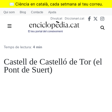
Vés
✉️
Ciència en català, cada setmana al teu correu.
al
➜
Subscriu-te al butlletí de Divulcat
.
Qui som
Blog
Contacte
Ajuda
contingut
Divulcat
Diccionari.cat
El teu portal del coneixement
Temps de lectura:
4 min
Castell de Castelló de Tor (el
Pont de Suert)