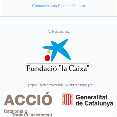
Contacteu amb Enciclopèdia.cat
Amb el suport de:
El projecte "També recomanem" ha estat cofinançat per: