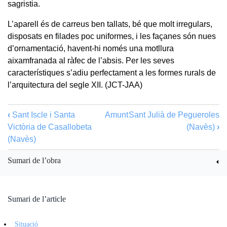
sagristia.
L’aparell és de carreus ben tallats, bé que molt irregulars,
disposats en filades poc uniformes, i les façanes són nues
d’ornamentació, havent-hi només una motllura
aixamfranada al ràfec de l’absis. Per les seves
característiques s’adiu perfectament a les formes rurals de
l’arquitectura del segle XII. (JCT-JAA)
‹
Sant Iscle i Santa
Amunt
Sant Julià de Pegueroles
Victòria de Casallobeta
(Navès)
›
(Navès)
Sumari de l’obra
Sumari de l’article
Situació