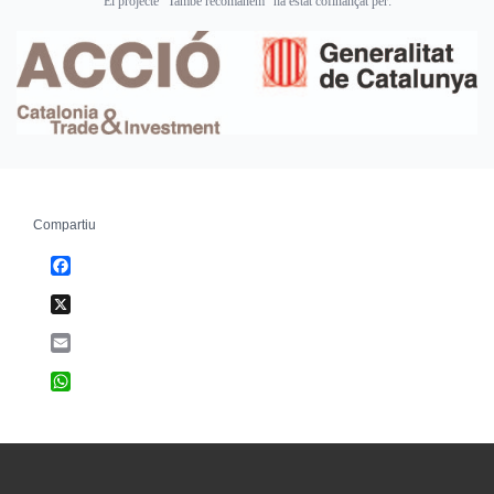
El projecte "També recomanem" ha estat cofinançat per:
Compartiu
Facebook
X
Email
WhatsApp