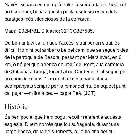
Navès, situada en un replà entre la serralada de Busa i el
riu Cardener, hi ha aquesta petita església en un dels
paratges més silenciosos de la comarca.
Mapa: 292M781. Situació: 31TCG827585.
De bon antuvi cal dir que l’accés, sigui per on sigui, és
difícil. Hom hi pot arribar o bé pel camí que se segueix des
de la parròquia de Besora, passant per Marsinyac, en 6
km, o bé pel que arrenca del molí del Pont, a la carretera
de Solsona a Berga, tocant al riu Cardener. Cal seguir per
un camí difícil uns 7 km en direcció a tramuntana,
acompanyats sempre per la remor del riu. En aquest punt
cal pujar —millor a peu— cap a Peà. (JCT)
Història
És ben poc el que hem pogut recollir referent a aquesta
església. Direm només que fou sufragània, durant una
llarga època, de la dels Torrents, a l’altra riba del riu