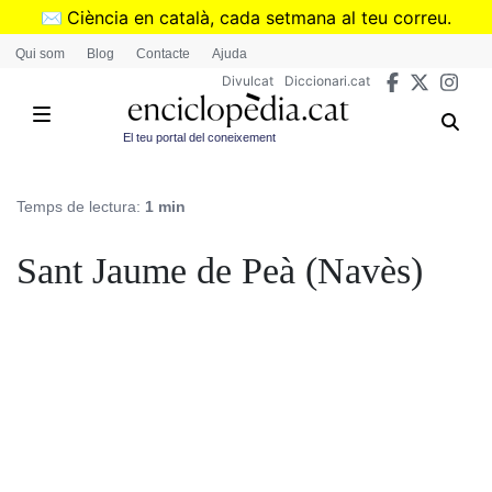
Vés
✉️
Ciència en català, cada setmana al teu correu.
al
➜
Subscriu-te al butlletí de Divulcat
.
Qui som
Blog
Contacte
Ajuda
contingut
Divulcat
Diccionari.cat
El teu portal del coneixement
Temps de lectura:
1 min
Sant Jaume de Peà (Navès)