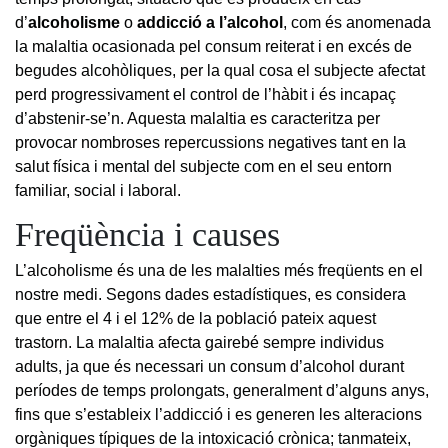
d’
alcoholisme
o
addicció a l’alcohol
, com és anomenada
la malaltia ocasionada pel consum reiterat i en excés de
begudes alcohòliques, per la qual cosa el subjecte afectat
perd progressivament el control de l’hàbit i és incapaç
d’abstenir-se’n. Aquesta malaltia es caracteritza per
provocar nombroses repercussions negatives tant en la
salut física i mental del subjecte com en el seu entorn
familiar, social i laboral.
Freqüència i causes
L’alcoholisme és una de les malalties més freqüents en el
nostre medi. Segons dades estadístiques, es considera
que entre el 4 i el 12% de la població pateix aquest
trastorn. La malaltia afecta gairebé sempre individus
adults, ja que és necessari un consum d’alcohol durant
períodes de temps prolongats, generalment d’alguns anys,
fins que s’estableix l’addicció i es generen les alteracions
orgàniques típiques de la intoxicació crònica; tanmateix,