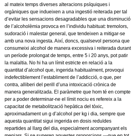
al mateix temps diverses alteracions psíquiques i
orgàniques que indueixen a una ingestió reiterada per tal
d’evitar les sensacions desagradables que una disminució
de l’alcoholèmia provoca en l’individu habituat: tremolors,
sudoració i malestar general, que tendeixen a mitigar-se
amb una nova ingesta. Així, doncs, qualsevol persona que
consumeixi alcohol de manera excessiva i reiterada durant
un període prolongat de temps, entre 5 i 20 anys, pot patir
la malaltia. No hi ha un límit estricte en relació a la
quantitat d’alcohol que, ingerida habitualment, provoqui
indefectiblement l’establiment de l’addicció, o que, per
contra, alliberi del perill d’una intoxicació crònica de
manera generalitzada. El paràmetre que hom té en compte
per a poder determinar-ne el límit nociu es refereix a la
capacitat de metabolització hepàtica del tòxic,
aproximadament un g d’alcohol per kg i dia, sempre que
aquesta quantitat sigui ingerida en dosis reduïdes
repartides al llarg del dia, especialment acompanyant els
menjars. Si se superen aquestes proporcions —que en tot