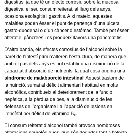
digestius, ja que té un efecte corrosiu sobre la mucosa
digestiva; el seu consum reiterat, al llarg dels anys,
ocasiona esofagitis i gastritis. Així mateix, aquestes
malalties poden ésser el punt de partença d’una úlcera
gastro-duodenal o d’un càncer d’estómac. També pot ésser
alterat el pàncrees i es produeix llavors una pancreatitis.
D’altra banda, els efectes corrosius de l’alcohol sobre la
paret de l’intestí prim n’alteren l’estructura, de manera que
amb el pas dels anys es pot establir una disminució de la
capacitat d’absorció de nutrients, la qual cosa origina una
síndrome de malabsorció intestinal
. Aquest trastorn de
la nutrició, sumat al dèficit alimentari habitual en molts
alcohòlics, contribueix al deteriorament de la funció
hepàtica, a la pèrdua de pes, a la disminució de les
defenses de l’organisme i a l’aparició de lesions en
l’encèfal per dèficit de vitamina B
.
x
El consum reiterat d’alcohol també provoca nombroses
alteracions neurològiques, que són degudes tant a l’efecte