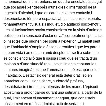
l’anomenat delirium trentens, un quadre encefalopàtic agut
que sol aparèixer després d’uns dies d’interrupció de la
ingestió d’alcohol, i que es caracteritza per confusió i
desorientació tèmporo-espacial; al·lucinacions sensorials,
fonamentalment visuals; i inquietud o agitació psico-motriu.
Les al·lucinacions sovint consisteixen en la visió d’animals
petits o en la sensació d’estar envaït corporalment per cucs
o insectes que pugnen per sortir a l’exterior. El malalt sent
que l’habitació s’omple d’éssers terrorífics i que les parets
cobren vida i amenacen amb desplomar-se-li a sobre; no
és conscient d’allò que li passa i creu que es tracta d’un
malson o d’una situació real i sovint intenta capturar les
criatures imaginàries que l’amenacen o bé escapar-se de
l’habitació. L’estat físic general està deteriorat i solen
aparèixer convulsions, febre, sudoració profusa,
deshidratació i tremolors intensos de les mans. L’episodi
acostuma a prolongar-se durant una setmana, a partir de la
qual, i mitjançant el tractament adequat, que consisteix
bàsicament en repòs, administració de sedants i