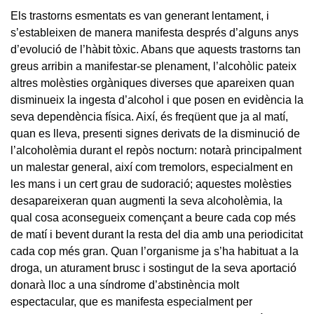
Els trastorns esmentats es van generant lentament, i
s’estableixen de manera manifesta després d’alguns anys
d’evolució de l’hàbit tòxic. Abans que aquests trastorns tan
greus arribin a manifestar-se plenament, l’alcohòlic pateix
altres molèsties orgàniques diverses que apareixen quan
disminueix la ingesta d’alcohol i que posen en evidència la
seva dependència física. Així, és freqüent que ja al matí,
quan es lleva, presenti signes derivats de la disminució de
l’alcoholèmia durant el repòs nocturn: notarà principalment
un malestar general, així com tremolors, especialment en
les mans i un cert grau de sudoració; aquestes molèsties
desapareixeran quan augmenti la seva alcoholèmia, la
qual cosa aconsegueix començant a beure cada cop més
de matí i bevent durant la resta del dia amb una periodicitat
cada cop més gran. Quan l’organisme ja s’ha habituat a la
droga, un aturament brusc i sostingut de la seva aportació
donarà lloc a una síndrome d’abstinència molt
espectacular, que es manifesta especialment per