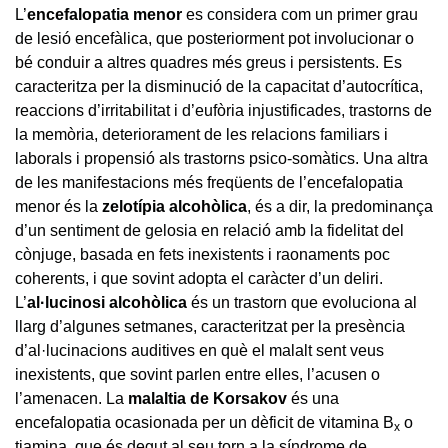
L’
encefalopatia menor
es considera com un primer grau
de lesió encefàlica, que posteriorment pot involucionar o
bé conduir a altres quadres més greus i persistents. Es
caracteritza per la disminució de la capacitat d’autocrítica,
reaccions d’irritabilitat i d’eufòria injustificades, trastorns de
la memòria, deteriorament de les relacions familiars i
laborals i propensió als trastorns psico-somàtics. Una altra
de les manifestacions més freqüents de l’encefalopatia
menor és la
zelotípia alcohòlica
, és a dir, la predominança
d’un sentiment de gelosia en relació amb la fidelitat del
cònjuge, basada en fets inexistents i raonaments poc
coherents, i que sovint adopta el caràcter d’un deliri.
L’
al·lucinosi alcohòlica
és un trastorn que evoluciona al
llarg d’algunes setmanes, caracteritzat per la presència
d’al·lucinacions auditives en què el malalt sent veus
inexistents, que sovint parlen entre elles, l’acusen o
l’amenacen. La
malaltia de Korsakov
és una
encefalopatia ocasionada per un dèficit de vitamina B
o
x
tiamina, que és degut al seu torn a la síndrome de