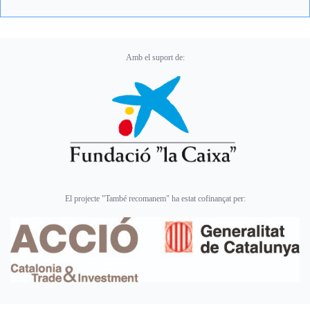
Amb el suport de:
El projecte "També recomanem" ha estat cofinançat per: