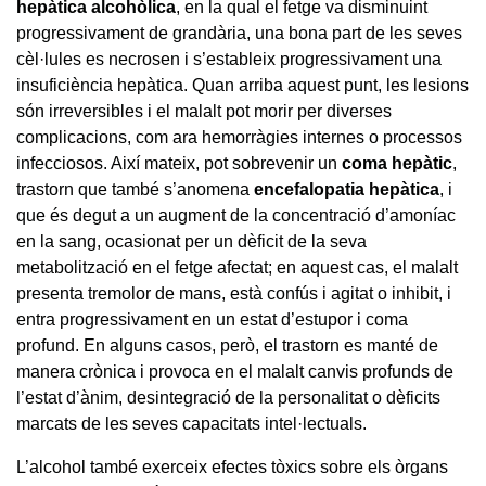
hepàtica alcohòlica
, en la qual el fetge va disminuint
progressivament de grandària, una bona part de les seves
cèl·lules es necrosen i s’estableix progressivament una
insuficiència hepàtica. Quan arriba aquest punt, les lesions
són irreversibles i el malalt pot morir per diverses
complicacions, com ara hemorràgies internes o processos
infecciosos. Així mateix, pot sobrevenir un
coma hepàtic
,
trastorn que també s’anomena
encefalopatia hepàtica
, i
que és degut a un augment de la concentració d’amoníac
en la sang, ocasionat per un dèficit de la seva
metabolització en el fetge afectat; en aquest cas, el malalt
presenta tremolor de mans, està confús i agitat o inhibit, i
entra progressivament en un estat d’estupor i coma
profund. En alguns casos, però, el trastorn es manté de
manera crònica i provoca en el malalt canvis profunds de
l’estat d’ànim, desintegració de la personalitat o dèficits
marcats de les seves capacitats intel·lectuals.
L’alcohol també exerceix efectes tòxics sobre els òrgans