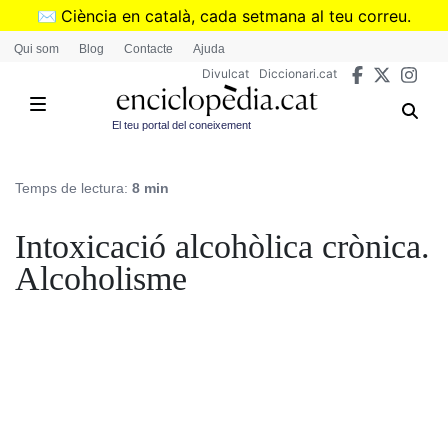
Vés
✉️
Ciència en català, cada setmana al teu correu.
al
➜
Subscriu-te al butlletí de Divulcat
.
Qui som
Blog
Contacte
Ajuda
contingut
Divulcat
Diccionari.cat
El teu portal del coneixement
Temps de lectura:
8 min
Intoxicació alcohòlica crònica.
Alcoholisme