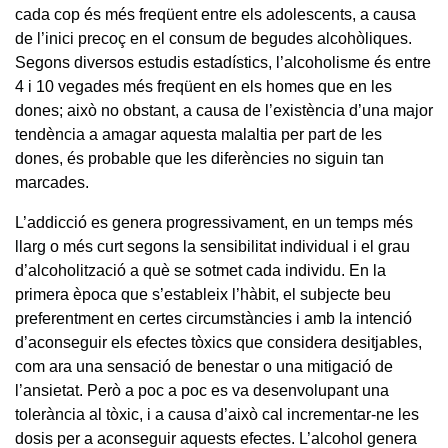
cada cop és més freqüent entre els adolescents, a causa
de l’inici precoç en el consum de begudes alcohòliques.
Segons diversos estudis estadístics, l’alcoholisme és entre
4 i 10 vegades més freqüent en els homes que en les
dones; això no obstant, a causa de l’existència d’una major
tendència a amagar aquesta malaltia per part de les
dones, és probable que les diferències no siguin tan
marcades.
L’addicció es genera progressivament, en un temps més
llarg o més curt segons la sensibilitat individual i el grau
d’alcoholització a què se sotmet cada individu. En la
primera època que s’estableix l’hàbit, el subjecte beu
preferentment en certes circumstàncies i amb la intenció
d’aconseguir els efectes tòxics que considera desitjables,
com ara una sensació de benestar o una mitigació de
l’ansietat. Però a poc a poc es va desenvolupant una
tolerància al tòxic, i a causa d’això cal incrementar-ne les
dosis per a aconseguir aquests efectes. L’alcohol genera