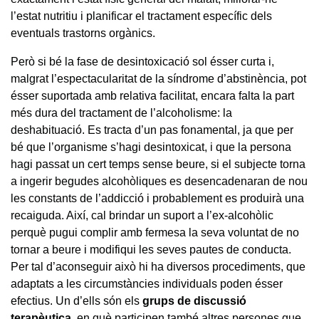
l’estat nutritiu i planificar el tractament específic dels
eventuals trastorns orgànics.
Però si bé la fase de desintoxicació sol ésser curta i,
malgrat l’espectacularitat de la síndrome d’abstinència, pot
ésser suportada amb relativa facilitat, encara falta la part
més dura del tractament de l’alcoholisme: la
deshabituació. Es tracta d’un pas fonamental, ja que per
bé que l’organisme s’hagi desintoxicat, i que la persona
hagi passat un cert temps sense beure, si el subjecte torna
a ingerir begudes alcohòliques es desencadenaran de nou
les constants de l’addicció i probablement es produirà una
recaiguda. Així, cal brindar un suport a l’ex-alcohòlic
perquè pugui complir amb fermesa la seva voluntat de no
tornar a beure i modifiqui les seves pautes de conducta.
Per tal d’aconseguir això hi ha diversos procediments, que
adaptats a les circumstàncies individuals poden ésser
efectius. Un d’ells són els
grups de discussió
terapèutica
, en què participen també altres persones que