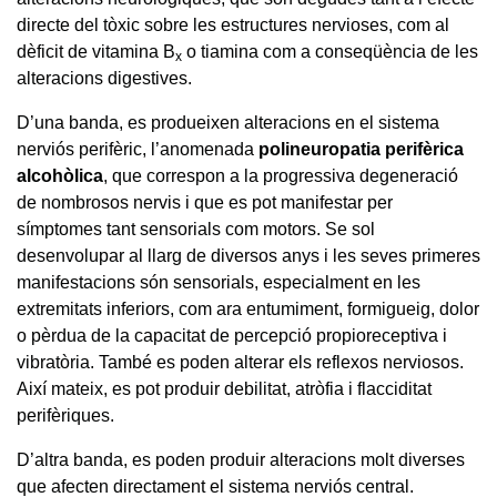
directe del tòxic sobre les estructures nervioses, com al
dèficit de vitamina B
o tiamina com a conseqüència de les
x
alteracions digestives.
D’una banda, es produeixen alteracions en el sistema
nerviós perifèric, l’anomenada
polineuropatia perifèrica
alcohòlica
, que correspon a la progressiva degeneració
de nombrosos nervis i que es pot manifestar per
símptomes tant sensorials com motors. Se sol
desenvolupar al llarg de diversos anys i les seves primeres
manifestacions són sensorials, especialment en les
extremitats inferiors, com ara entumiment, formigueig, dolor
o pèrdua de la capacitat de percepció propioreceptiva i
vibratòria. També es poden alterar els reflexos nerviosos.
Així mateix, es pot produir debilitat, atròfia i flacciditat
perifèriques.
D’altra banda, es poden produir alteracions molt diverses
que afecten directament el sistema nerviós central.