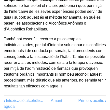
sofreixen o han sofert el mateix problema i que, per mitjà
de l’intercanvi de les seves experiències poden servir de
guia i suport; aquest és el mètode fonamental en què es
basen les associacions d’Alcohòlics Anònims o
d’Alcohòlics Rehabilitats.
També pot ésser útil recórrer a psicoteràpies
individualitzades, per tal d’intentar solucionar els conflictes
emocionals i de conducta personals, tant precedents com
consegüents a la instauració de l’hàbit. També és possible
recórrer a altres mètodes, com és ara la teràpia d’aversió,
per mitjà de l’administració de fàrmacs que provoquen
trastorns orgànics importants si hom beu alcohol; aquest
procediment, més dràstic que els anteriors, no sembla tenir
resultats tan eficaços com aquells.
‹
Intoxicació alcohòlica
Amunt
Primers auxilis
›
aguda