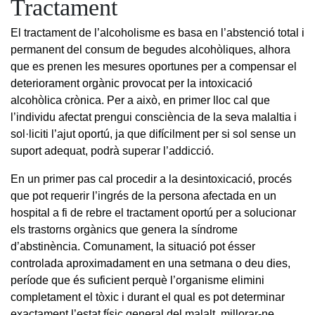
Tractament
El tractament de l’alcoholisme es basa en l’abstenció total i
permanent del consum de begudes alcohòliques, alhora
que es prenen les mesures oportunes per a compensar el
deteriorament orgànic provocat per la intoxicació
alcohòlica crònica. Per a això, en primer lloc cal que
l’individu afectat prengui consciència de la seva malaltia i
sol·liciti l’ajut oportú, ja que difícilment per si sol sense un
suport adequat, podrà superar l’addicció.
En un primer pas cal procedir a la desintoxicació, procés
que pot requerir l’ingrés de la persona afectada en un
hospital a fi de rebre el tractament oportú per a solucionar
els trastorns orgànics que genera la síndrome
d’abstinència. Comunament, la situació pot ésser
controlada aproximadament en una setmana o deu dies,
període que és suficient perquè l’organisme elimini
completament el tòxic i durant el qual es pot determinar
exactament l’estat físic general del malalt, millorar-ne