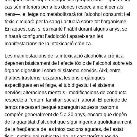
cas són inferiors per a les dones i especialment per als
nens—, el fetge no metabolitzarà tot l’alcohol consumit i el
tòxic circularà per la sang i actuarà sobre tot l’organisme.
En aquest cas, si es manté l’hàbit durant alguns anys, se
n’haurà configurat l’addicció i apareixeran les
manifestacions de la intoxicació crònica.
Les manifestacions de la intoxicació alcohòlica crònica
depenen bàsicament de l’efecte tòxic de l’alcohol sobre els
òrgans digestius i sobre el sistema nerviós. Així, entre
d’altres trastorns, ocasiona lesions orgàniques
específiques en el fetge, el tub digestiu i el sistema
nerviós; alteracions mentals i modificacions de conducta
respecte a l’entorn familiar, social i laboral. El període de
temps necessari perquè apareguin aquests trastorns
comprèn generalment de 5 a 20 anys, encara que depèn
de la quantitat d’alcohol que sigui ingerida quotidianament,
de la freqüència de les intoxicacions agudes, de l’estat
físic i nutritiu del subjecte i de les característiques de