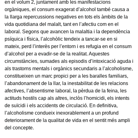
en el volum 2, juntament amb les manifestacions
orgàniques, el consum exagerat d’alcohol també causa a
la llarga repercussions negatives en tots els àmbits de la
vida quotidiana del malalt, tant en l’afectiu com en el
laboral. Segons que avancen la malaltia i la dependència
psíquica i física, l’alcohòlic tendeix a tancar-se en si
mateix, perd l’interès per l’entorn i es refugia en el consum
d’alcohol per a evadir-se de la realitat. Aquestes
circumstàncies, sumades als episodis d’intoxicació aguda i
als trastorns mentals i orgànics secundaris a l’alcoholisme,
constitueixen un marc propici per a les baralles familiars,
l’abandonament de la llar, la inestabilitat de les relacions
afectives, l’absentisme laboral, la pèrdua de la feina, les
actituds hostils cap als altres, inclòs l’homicidi, els intents
de suïcidi i els accidents de circulació. En definitiva,
l’alcoholisme condueix inexorablement a un profund
deteriorament de la qualitat de vida en el sentit més ampli
del concepte.