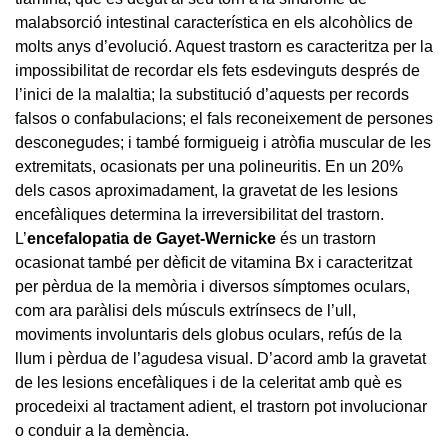
malabsorció intestinal característica en els alcohòlics de
molts anys d’evolució. Aquest trastorn es caracteritza per la
impossibilitat de recordar els fets esdevinguts després de
l’inici de la malaltia; la substitució d’aquests per records
falsos o confabulacions; el fals reconeixement de persones
desconegudes; i també formigueig i atròfia muscular de les
extremitats, ocasionats per una polineuritis. En un 20%
dels casos aproximadament, la gravetat de les lesions
encefàliques determina la irreversibilitat del trastorn.
L’
encefalopatia de Gayet-Wernicke
és un trastorn
ocasionat també per dèficit de vitamina Bx i caracteritzat
per pèrdua de la memòria i diversos símptomes oculars,
com ara paràlisi dels músculs extrínsecs de l’ull,
moviments involuntaris dels globus oculars, refús de la
llum i pèrdua de l’agudesa visual. D’acord amb la gravetat
de les lesions encefàliques i de la celeritat amb què es
procedeixi al tractament adient, el trastorn pot involucionar
o conduir a la demència.