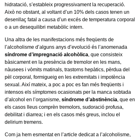
hidratació, s’estableix progressivament la recuperació.
Això no obstant, al voltant d’un 10% dels casos tenen un
desenllaç fatal a causa d’un excés de temperatura corporal
o a un desequilibri metabòlic intern.
Una altra de les manifestacions més freqüents de
l’alcoholisme d’alguns anys d’evolució és l’anomenada
síndrome d’impregnació alcohòlica
, que consisteix
bàsicament en la presència de tremolor en les mans,
nàusees i vòmits matinals, trastorns hepàtics, pèrdua del
pèl corporal, formigueig en les extremitats i impotència
sexual. Així mateix, a poc a poc es fan més freqüents i
intensos els símptomes ocasionats per la manca sobtada
d’alcohol en l’organisme,
síndrome d’abstinència
, que en
els casos lleus comprèn tremolors, sudoració profusa,
debilitat i diarrea; i en els casos més greus, inclou el
delirium tremens.
Com ja hem esmentat en l’article dedicat a l’alcoholisme,