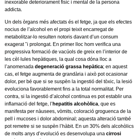
inexorable deteriorament físic i mental de la persona
addicta.
Un dels òrgans més afectats és el fetge, ja que els efectes
nocius de l’alcohol en el propi teixit encarregat de
metabolitzar-lo resulten notoris davant d’un consum
exagerat "i prolongat. En primer lloc hom verifica una
progressiva formació de vacúols de greix en l’interior de
les cèl·lules hepàtiques, la qual cosa dóna lloc a
l’anomenada
degeneració grassa hepàtica
; en aquest
cas, el fetge augmenta de grandària i això pot ocasionar
dolor, per bé que si se suspèn la ingestió del tòxic, la lesió
evoluciona favorablement fins a la total normalitat. Per
contra, si la ingestió d’alcohol continua es pot establir una
inflamació del fetge, l’
hepatitis alcohòlica
, que es
manifesta per nàusees, vòmits, coloració groguenca de la
pell i mucoses i dolor abdominal; aquesta alteració també
pot remetre si se suspèn l’hàbit. En un 30% dels alcohòlics
de molts anys d’evolució es desenvolupa una
cirrosi