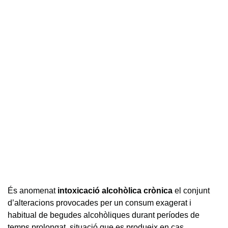
És anomenat
intoxicació alcohòlica crònica
el conjunt
d’alteracions provocades per un consum exagerat i
habitual de begudes alcohòliques durant períodes de
temps prolongat, situació que es produeix en cas