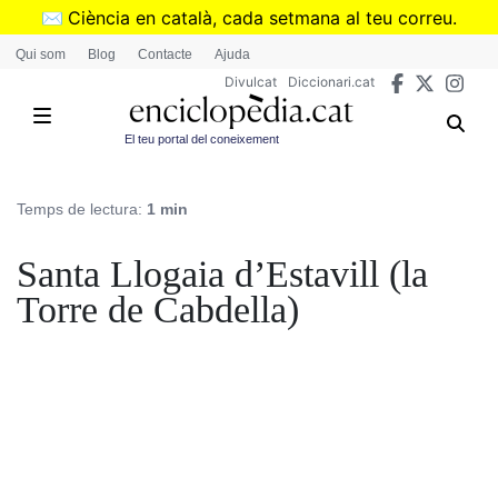
Vés
✉️
Ciència en català, cada setmana al teu correu.
al
➜
Subscriu-te al butlletí de Divulcat
.
Qui som
Blog
Contacte
Ajuda
contingut
Divulcat
Diccionari.cat
El teu portal del coneixement
Temps de lectura:
1 min
Santa Llogaia d’Estavill (la
Torre de Cabdella)