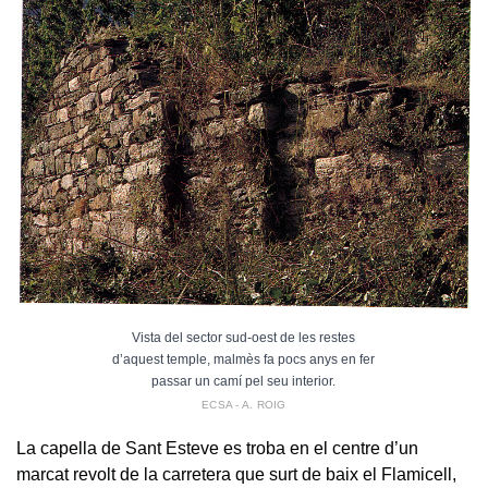
Vista del sector sud-oest de les restes
d’aquest temple, malmès fa pocs anys en fer
passar un camí pel seu interior.
ECSA - A. ROIG
La capella de Sant Esteve es troba en el centre d’un
marcat revolt de la carretera que surt de baix el Flamicell,