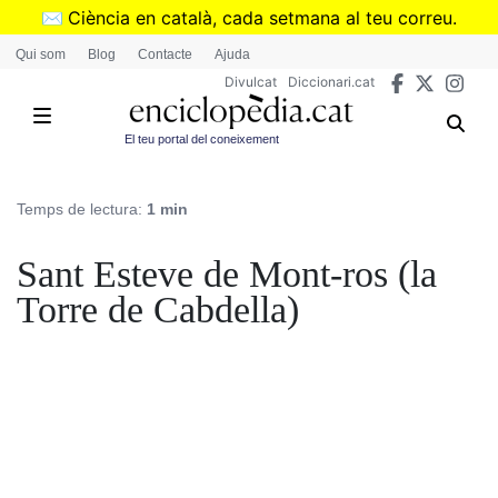
Vés
✉️
Ciència en català, cada setmana al teu correu.
al
➜
Subscriu-te al butlletí de Divulcat
.
Qui som
Blog
Contacte
Ajuda
contingut
Divulcat
Diccionari.cat
El teu portal del coneixement
Temps de lectura:
1 min
Sant Esteve de Mont-ros (la
Torre de Cabdella)