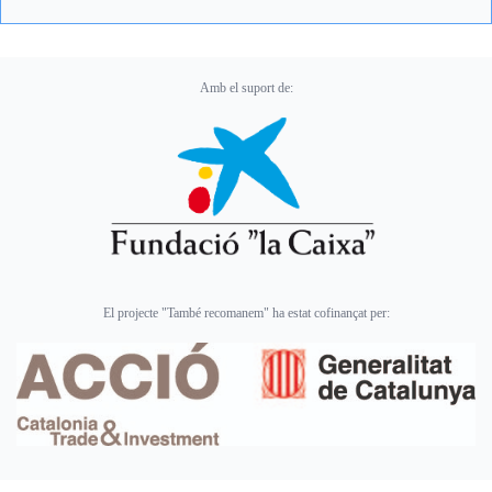
Amb el suport de:
El projecte "També recomanem" ha estat cofinançat per: