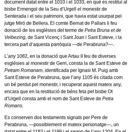
document datat entre el 1010 i el 1033, en què es restituí al
bisbe Ermengol de la Seu d’Urgell el monestir de
Senterada i el seu patrimoni, que havia estat usurpat pel
jutge Miró de Bellera. El comte Bernat de Pallars li feu
donació de les esglésies del terme de
Petra Bruna et de
Velbezing
, de Sant Vicenç i Sant Joan i Sant Esteve, i la
tercera part d’aquesta parròquia —de Perabruna?—.
L’any 1082, en la donació que Artau II feu de diverses
esglésies al monestir de Gerri, consta la de Sant Esteve de
Petram Romanam
, identificada per Ignasi M. Puig amb
Sant Esteve de Perabruna, que l’any 1105 és citada com
un bé perdut pel monestir, i recuperat aquest mateix any,
encara que en la restitució de béns feta pel bisbe Ot
d’Urgell consta amb el nom de Sant Esteve de
Petra
Romans
.
Es conserven dos testaments signats per Pere de
Perabruna, —possiblement el mateix personatge—, un
datat entre el 1182 i el 1199 i el segon de l’any 1204. En el