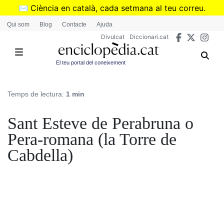
Vés
✉️
Ciència en català, cada setmana al teu correu.
al
➜
Subscriu-te al butlletí de Divulcat
.
Qui som
Blog
Contacte
Ajuda
contingut
Divulcat
Diccionari.cat
El teu portal del coneixement
Temps de lectura:
1 min
Sant Esteve de Perabruna o
Pera-romana (la Torre de
Cabdella)