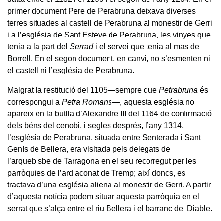
primer document Pere de Perabruna deixava diverses
terres situades al castell de Perabruna al monestir de Gerri
i a l’església de Sant Esteve de Perabruna, les vinyes que
tenia a la part del
Serrad
i el servei que tenia al mas de
Borrell. En el segon document, en canvi, no s’esmenten ni
el castell ni l’església de Perabruna.
Malgrat la restitució del 1105—sempre que
Petrabruna
és
correspongui a
Petra Romans—
, aquesta església no
apareix en la butlla d’Alexandre III del 1164 de confirmació
dels béns del cenobi, i segles després, l’any 1314,
l’església de Perabruna, situada entre Senterada i Sant
Genís de Bellera, era visitada pels delegats de
l’arquebisbe de Tarragona en el seu recorregut per les
parròquies de l’ardiaconat de Tremp; així doncs, es
tractava d’una església aliena al monestir de Gerri. A partir
d’aquesta notícia podem situar aquesta parròquia en el
serrat que s’alça entre el riu Bellera i el barranc del Diable.