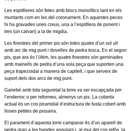
Les espitlleres són fetes amb blocs monolítics tant en els
muntants com en les del coronament. En aquestes peces
hi ha gravades unes creus, una a l’espitllera de ponent i
tres (un calvari) a la de migdia.
Les finestres del primer pis són totes quatre d’un sol ull
amb arc de mig punt i dovelles de pedra tosca. En el segon
pis, que ara és l’últim, les quatre finestres són geminades
amb mainells de pedra d’una sola peça que suporten una
peça trapezoidal a manera de capitell, i que serveix de
suport dels dos arcs de mig punt.
Gairebé amb tota seguretat la torre va ser escapçada per
l’enderroc o per reformes, almenys un pis. La coberta
actual és un cos piramidal d’estructura de fusta cobert amb
lloses petites de pissarra.
El parament d’aquesta torre campanar és d’un aparell de
pedra gran a les bandes angulars i, al mur del cos refós, la