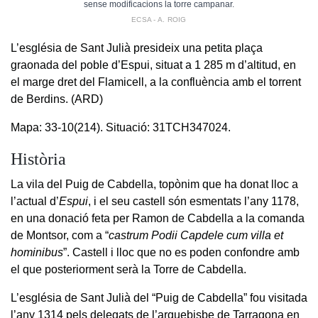
sense modificacions la torre campanar.
ECSA - A. ROIG
L’església de Sant Julià presideix una petita plaça
graonada del poble d’Espui, situat a 1 285 m d’altitud, en
el marge dret del Flamicell, a la confluència amb el torrent
de Berdins. (ARD)
Mapa: 33-10(214). Situació: 31TCH347024.
Història
La vila del Puig de Cabdella, topònim que ha donat lloc a
l’actual d’
Espui
, i el seu castell són esmentats l’any 1178,
en una donació feta per Ramon de Cabdella a la comanda
de Montsor, com a “
castrum Podii Capdele cum villa et
hominibus
”. Castell i lloc que no es poden confondre amb
el que posteriorment serà la Torre de Cabdella.
L’església de Sant Julià del “Puig de Cabdella” fou visitada
l’any 1314 pels delegats de l’arquebisbe de Tarragona en