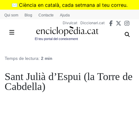
Vés
✉️
Ciència en català, cada setmana al teu correu.
al
➜
Subscriu-te al butlletí de Divulcat
.
Qui som
Blog
Contacte
Ajuda
contingut
Divulcat
Diccionari.cat
El teu portal del coneixement
Temps de lectura:
2 min
Sant Julià d’Espui (la Torre de
Cabdella)