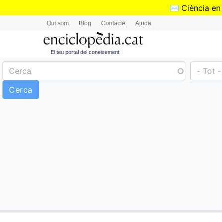
✉️
Ciència en
Qui som
Blog
Contacte
Ajuda
El teu portal del coneixement