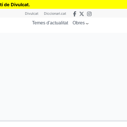
tí de Divulcat
.
Divulcat
Diccionari.cat
Obres
Temes d'actualitat