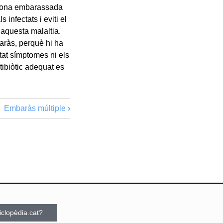
 dona embarassada
 infectats i eviti el
’aquesta malaltia.
baràs, perquè hi ha
ntat símptomes ni els
tibiòtic adequat es
Embaràs múltiple
›
ciclopèdia.cat?