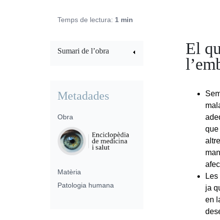
Temps de lectura:
1 min
El qu
Sumari de l’obra
l’em
Metadades
Sem
mala
Obra
adeq
que 
altr
mane
afec
Matèria
Les 
Patologia humana
ja q
en l
des