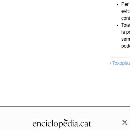
Per
evit
cont
Tote
la p
semb
pode
‹
Toxoplas