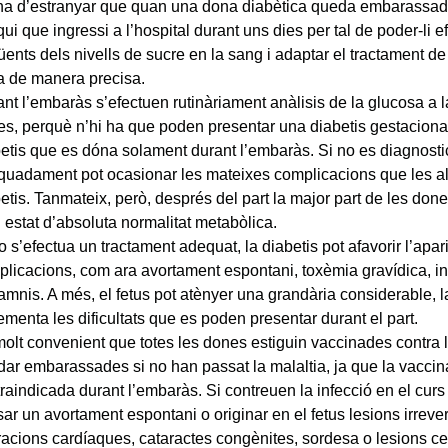
ha d’estranyar que quan una dona diabètica queda embarassada
qui que ingressi a l’hospital durant uns dies per tal de poder-li e
üents dels nivells de sucre en la sang i adaptar el tractament d
a de manera precisa.
nt l’embaràs s’efectuen rutinàriament anàlisis de la glucosa a l
s, perquè n’hi ha que poden presentar una diabetis gestacional
etis que es dóna solament durant l’embaràs. Si no es diagnostic
uadament pot ocasionar les mateixes complicacions que les al
etis. Tanmateix, però, després del part la major part de les don
 estat d’absoluta normalitat metabòlica.
o s’efectua un tractament adequat, la diabetis pot afavorir l’apar
licacions, com ara avortament espontani, toxèmia gravídica, in
amnis. A més, el fetus pot atènyer una grandària considerable, 
ementa les dificultats que es poden presentar durant el part.
olt convenient que totes les dones estiguin vaccinades contra 
ar embarassades si no han passat la malaltia, ja que la vaccin
raindicada durant l’embaràs. Si contreuen la infecció en el curs
ar un avortament espontani o originar en el fetus lesions irreve
racions cardíaques, cataractes congènites, sordesa o lesions ce