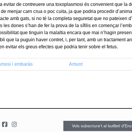
 a evitar de contreuere una toxoplasmosi és convenient que la
i de menjar carn crua o poc cuita, ja que podria procedir d’animals
acte amb gats, si no té la completa seguretat que no pateixen d
s les dones s’han de fer la prova de la sífilis en començar l’em
ossibilitat que tinguin la malaltia encara que mai n’hagin prese
li que la puguin haver contret, i, per tant, amb un tractament an
n evitar els greus efectes que podria tenir sobre el fetus.
mosi i embaràs
Amunt
Vols subscriure't al butlletí d'En