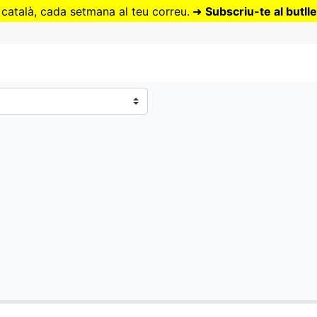
Vés
 català, cada setmana al teu correu.
➜
Subscriu-te al butlle
al
contingut