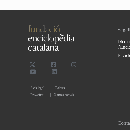
Segell
Diccio
l`Enci
Encicl
Avís legal
Galetes
Privacitat
|
Xarxes socials
Conta