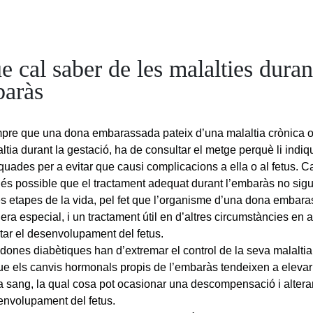
e cal saber de les malalties duran
baràs
pre que una dona embarassada pateix d’una malaltia crònica o
ltia durant la gestació, ha de consultar el metge perquè li indi
uades per a evitar que causi complicacions a ella o al fetus. C
és possible que el tractament adequat durant l’embaràs no sigu
es etapes de la vida, pel fet que l’organisme d’una dona embar
ra especial, i un tractament útil en d’altres circumstàncies en 
tar el desenvolupament del fetus.
dones diabètiques han d’extremar el control de la seva malaltia 
ue els canvis hormonals propis de l’embaràs tendeixen a elevar 
a sang, la qual cosa pot ocasionar una descompensació i alterar
envolupament del fetus.