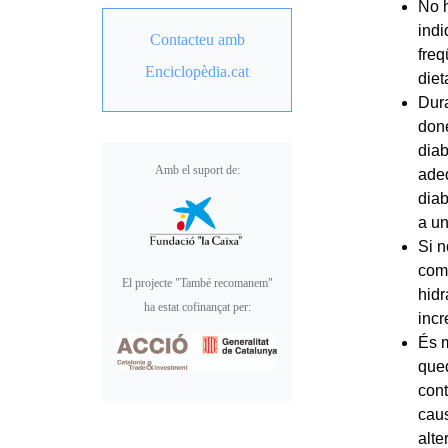
No 
indi
Contacteu amb
freq
Enciclopèdia.cat
diet
Dura
done
diab
Amb el suport de:
adeq
diab
a un
Si n
comp
El projecte "També recomanem"
hidr
ha estat cofinançat per:
incr
És m
qued
cont
caus
alte