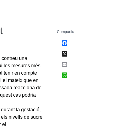
t
Compartiu
Facebook
X
 contreu una
Email
qui les mesures més
al tenir en compte
WhatsApp
i el mateix que en
assada reacciona de
aquest cas podria
durant la gestació,
els nivells de sucre
 el