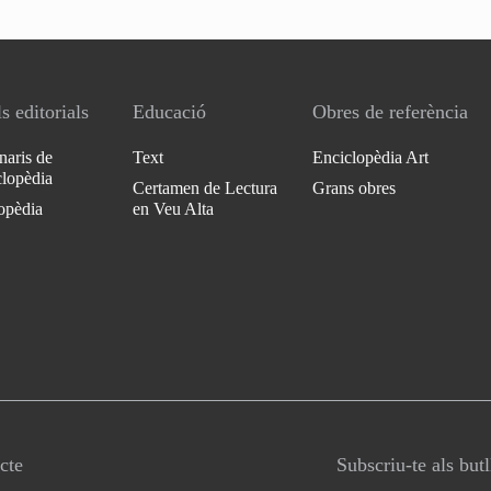
s editorials
Educació
Obres de referència
naris de
Text
Enciclopèdia Art
clopèdia
Certamen de Lectura
Grans obres
opèdia
en Veu Alta
cte
Subscriu-te als but