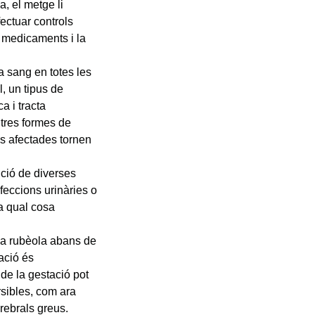
, el metge li
fectuar controls
e medicaments i la
a sang en totes les
, un tipus de
a i tracta
tres formes de
es afectades tornen
ició de diverses
feccions urinàries o
la qual cosa
la rubèola abans de
ació és
 de la gestació pot
rsibles, com ara
rebrals greus.