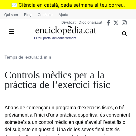
Vés
✉️
Ciència en català, cada setmana al teu correu.
al
➜
Subscriu-te al butlletí de Divulcat
.
Qui som
Blog
Contacte
Ajuda
contingut
Divulcat
Diccionari.cat
El teu portal del coneixement
Temps de lectura:
1 min
Controls mèdics per a la
pràctica de l’exercici físic
Abans de començar un programa d’exercicis físics, o bé
prèviament a l’inici d’una pràctica esportiva, és convenient
sotmetre’s a un control mèdic en què s’avaluï l’estat físic
del subjecte en qüestió. Una de les seves finalitats és