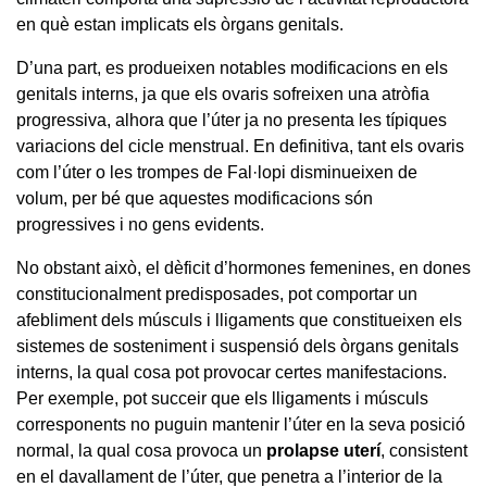
en què estan implicats els òrgans genitals.
D’una part, es produeixen notables modificacions en els
genitals interns, ja que els ovaris sofreixen una atròfia
progressiva, alhora que l’úter ja no presenta les típiques
variacions del cicle menstrual. En definitiva, tant els ovaris
com l’úter o les trompes de Fal·lopi disminueixen de
volum, per bé que aquestes modificacions són
progressives i no gens evidents.
No obstant això, el dèficit d’hormones femenines, en dones
constitucionalment predisposades, pot comportar un
afebliment dels músculs i lligaments que constitueixen els
sistemes de sosteniment i suspensió dels òrgans genitals
interns, la qual cosa pot provocar certes manifestacions.
Per exemple, pot succeir que els lligaments i músculs
corresponents no puguin mantenir l’úter en la seva posició
normal, la qual cosa provoca un
prolapse uterí
, consistent
en el davallament de l’úter, que penetra a l’interior de la