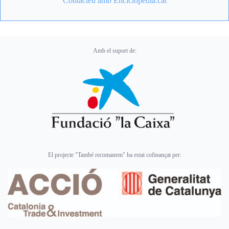
Contacteu amb Enciclopèdia.cat
Amb el suport de:
El projecte "També recomanem" ha estat cofinançat per: