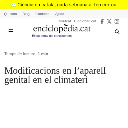
Vés
✉️
Ciència en català, cada setmana al teu correu.
al
➜
Subscriu-te al butlletí de Divulcat
.
Qui som
Blog
Contacte
Ajuda
contingut
Divulcat
Diccionari.cat
El teu portal del coneixement
Temps de lectura:
1 min
Modificacions en l’aparell
genital en el climateri