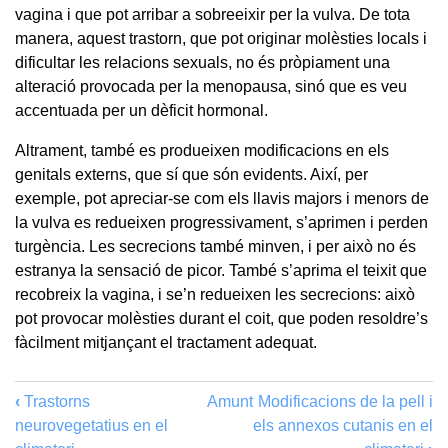
vagina i que pot arribar a sobreeixir per la vulva. De tota
manera, aquest trastorn, que pot originar molèsties locals i
dificultar les relacions sexuals, no és pròpiament una
alteració provocada per la menopausa, sinó que es veu
accentuada per un dèficit hormonal.
Altrament, també es produeixen modificacions en els
genitals externs, que sí que són evidents. Així, per
exemple, pot apreciar-se com els llavis majors i menors de
la vulva es redueixen progressivament, s’aprimen i perden
turgència. Les secrecions també minven, i per això no és
estranya la sensació de picor. També s’aprima el teixit que
recobreix la vagina, i se’n redueixen les secrecions: això
pot provocar molèsties durant el coit, que poden resoldre’s
fàcilment mitjançant el tractament adequat.
‹
Trastorns
Amunt
Modificacions de la pell i
neurovegetatius en el
els annexos cutanis en el