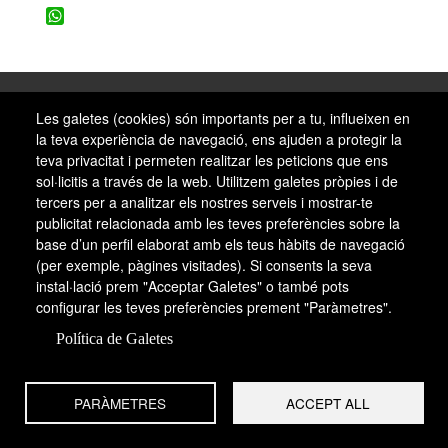
WhatsApp
Les galetes (cookies) són importants per a tu, influeixen en
la teva experiència de navegació, ens ajuden a protegir la
teva privacitat i permeten realitzar les peticions que ens
sol·licitis a través de la web. Utilitzem galetes pròpies i de
tercers per a analitzar els nostres serveis i mostrar-te
publicitat relacionada amb les teves preferències sobre la
base d’un perfil elaborat amb els teus hàbits de navegació
Segells editorials
(per exemple, pàgines visitades). Si consents la seva
instal·lació prem "Acceptar Galetes" o també pots
Diccionaris de l`Enciclopèdia
configurar les teves preferències prement "Paràmetres".
Enciclopèdia
Política de Galetes
PARÀMETRES
ACCEPT ALL
Educació