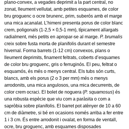
plano-convex, a vegades deprimit a la part central, no
zonat, lleument vellutat, amb petites esquames, de color
bru groguenc o ocre brunenc, prim, suberós amb el marge
una mica acanalat. L’himeni presenta porus de color blanc
crem, poligonals (1-2,5 × 0,5-1 mm), típicament allargats
radialment, més petits en apropar-se al marge.
P. brumalis
creix sobre fusta morta de planifolis durant el semestre
hivernal. Forma barrets (1-12 cm) convexos, plans o
lleument deprimits, finament feltrats, coberts d’esquames
de color bru groguenc, gris o ferruginós. El peu, feltrat o
esquamós, és més o menys central. Els tubs són curts,
blancs, amb els porus (2 o 3 per mm) més o menys
arrodonits, una mica angulosos, una mica decurrents, de
color crem ocraci. El bolet de noguera (
P. squamosus
) és
una robusta espècie que viu com a paràsita o com a
sapròbia sobre planifolis. El barret pot atènyer de 10 a 60
cm de diàmetre, si bé en ocasions només arriba a fer entre
1 i 3 cm. És entre arrodonit i ovalat, en forma de ventall,
ocre, bru groguenc, amb esquames disposades