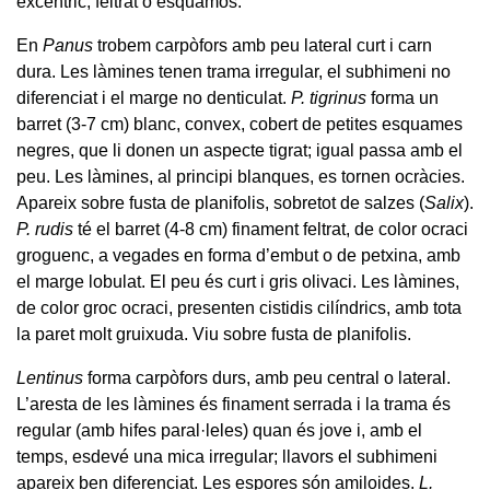
excèntric, feltrat o esquamós.
En
Panus
trobem carpòfors amb peu lateral curt i carn
dura. Les làmines tenen trama irregular, el subhimeni no
diferenciat i el marge no denticulat.
P. tigrinus
forma un
barret (3-7 cm) blanc, convex, cobert de petites esquames
negres, que li donen un aspecte tigrat; igual passa amb el
peu. Les làmines, al principi blanques, es tornen ocràcies.
Apareix sobre fusta de planifolis, sobretot de salzes (
Salix
).
P. rudis
té el barret (4-8 cm) finament feltrat, de color ocraci
groguenc, a vegades en forma d’embut o de petxina, amb
el marge lobulat. El peu és curt i gris olivaci. Les làmines,
de color groc ocraci, presenten cistidis cilíndrics, amb tota
la paret molt gruixuda. Viu sobre fusta de planifolis.
Lentinus
forma carpòfors durs, amb peu central o lateral.
L’aresta de les làmines és finament serrada i la trama és
regular (amb hifes paral·leles) quan és jove i, amb el
temps, esdevé una mica irregular; llavors el subhimeni
apareix ben diferenciat. Les espores són amiloides.
L.