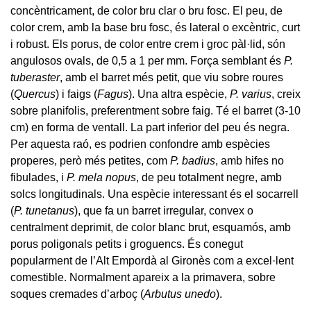
concèntricament, de color bru clar o bru fosc. El peu, de
color crem, amb la base bru fosc, és lateral o excèntric, curt
i robust. Els porus, de color entre crem i groc pàl·lid, són
angulosos ovals, de 0,5 a 1 per mm. Força semblant és
P.
tuberaster
, amb el barret més petit, que viu sobre roures
(
Quercus
) i faigs (
Fagus
). Una altra espècie,
P. varius
, creix
sobre planifolis, preferentment sobre faig. Té el barret (3-10
cm) en forma de ventall. La part inferior del peu és negra.
Per aquesta raó, es podrien confondre amb espècies
properes, però més petites, com
P. badius
, amb hifes no
fibulades, i
P. mela nopus
, de peu totalment negre, amb
solcs longitudinals. Una espècie interessant és el socarrell
(
P. tunetanus
), que fa un barret irregular, convex o
centralment deprimit, de color blanc brut, esquamós, amb
porus poligonals petits i groguencs. És conegut
popularment de l’Alt Empordà al Gironès com a excel·lent
comestible. Normalment apareix a la primavera, sobre
soques cremades d’arboç (
Arbutus unedo
).