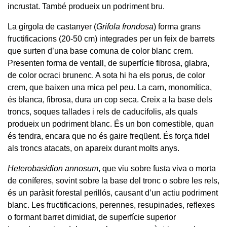
incrustat. També produeix un podriment bru.
La gírgola de castanyer (
Grifola frondosa
) forma grans
fructificacions (20-50 cm) integrades per un feix de barrets
que surten d’una base comuna de color blanc crem.
Presenten forma de ventall, de superfície fibrosa, glabra,
de color ocraci brunenc. A sota hi ha els porus, de color
crem, que baixen una mica pel peu. La carn, monomítica,
és blanca, fibrosa, dura un cop seca. Creix a la base dels
troncs, soques tallades i rels de caducifolis, als quals
produeix un podriment blanc. És un bon comestible, quan
és tendra, encara que no és gaire freqüent. És força fidel
als troncs atacats, on apareix durant molts anys.
Heterobasidion annosum
, que viu sobre fusta viva o morta
de coníferes, sovint sobre la base del tronc o sobre les rels,
és un paràsit forestal perillós, causant d’un actiu podriment
blanc. Les fructificacions, perennes, resupinades, reflexes
o formant barret dimidiat, de superfície superior