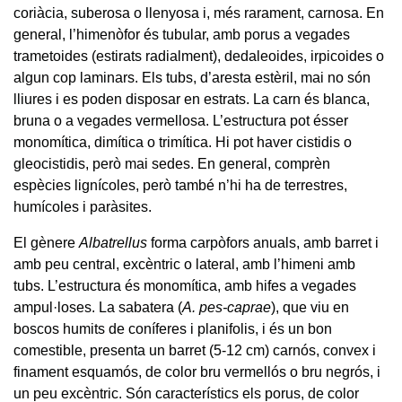
coriàcia, suberosa o llenyosa i, més rarament, carnosa. En
general, l’himenòfor és tubular, amb porus a vegades
trametoides (estirats radialment), dedaleoides, irpicoides o
algun cop laminars. Els tubs, d’aresta estèril, mai no són
lliures i es poden disposar en estrats. La carn és blanca,
bruna o a vegades vermellosa. L’estructura pot ésser
monomítica, dimítica o trimítica. Hi pot haver cistidis o
gleocistidis, però mai sedes. En general, comprèn
espècies lignícoles, però també n’hi ha de terrestres,
humícoles i paràsites.
El gènere
Albatrellus
forma carpòfors anuals, amb barret i
amb peu central, excèntric o lateral, amb l’himeni amb
tubs. L’estructura és monomítica, amb hifes a vegades
ampul·loses. La sabatera (
A. pes-caprae
), que viu en
boscos humits de coníferes i planifolis, i és un bon
comestible, presenta un barret (5-12 cm) carnós, convex i
finament esquamós, de color bru vermellós o bru negrós, i
un peu excèntric. Són característics els porus, de color