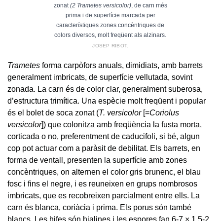
zonat
(2 Trametes versicolor)
, de carn més
prima i de superfície marcada per
característiques zones concèntriques de
colors diversos, molt freqüent als alzinars.
JOSEP RIBOT.
Trametes
forma carpòfors anuals, dimidiats, amb barrets
generalment imbricats, de superfície vellutada, sovint
zonada. La carn és de color clar, generalment suberosa,
d’estructura trimítica. Una espècie molt freqüent i popular
és el bolet de soca zonat (
T. versicolor
[=
Coriolus
versicolor
]) que colonitza amb freqüència la fusta morta,
corticada o no, preferentment de caducifoli, si bé, algun
cop pot actuar com a paràsit de debilitat. Els barrets, en
forma de ventall, presenten la superfície amb zones
concèntriques, on alternen el color gris brunenc, el blau
fosc i fins el negre, i es reuneixen en grups nombrosos
imbricats, que es recobreixen parcialment entre ells. La
carn és blanca, coriàcia i prima. Els porus són també
blancs. Les hifes són hialines i les espores fan 6-7 × 1,5-2