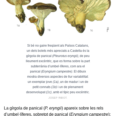
Si bé no gaire freqüent als Països Catalans,
un dels bolets més apreciats a Castella és la
gírgola de panical
(Pleurotus eryngii)
, de peu
lleument excèntric, que es forma sobre la part
subterrània d’umbel·líferes, com ara el
panical
(Eryngium campestre)
. El dibuix
mostra diversos aspectes de llur variabilitat:
un exemplar jove
(1a)
, un de madur i un de
petit connats
(1b)
i un de plenament
desenvolupat
(1c)
, amb el típic peu excèntric.
JOSEP RIBOT.
La gírgola de panical (
P. eryngii
) apareix sobre les rels
d’umbel·líferes, sobretot de panical (
Eryngium campestre
);