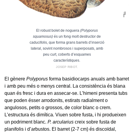
El robust bolet de noguera
(Polyporus
squamosus)
és un fong molt destructor de
caducifolis, que forma grans barrets d’inserció
lateral, sovint nombrosos i superposats, amb
peu curt, coberts d’esquames
característiques.
JOSEP RIBOT.
El gènere
Polyporus
forma basidiocarps anuals amb barret
i amb peu més o menys central. La consistència és blana
quan és fresc i dura en assecar-se. L’himeni presenta tubs
que poden ésser arrodonits, estirats radialment o
angulosos, petits o grossos, de color blanc o crem.
L’estructura és dimítica. Viuen sobre fusta, i hi produeixen
un podriment blanc.
P. arcularius
creix sobre fusta de
planifolis i d’arbustos. El barret (2-7 cm) és discoïdal,