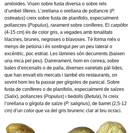
amiloides. Viuen sobre fusta diversa o sobre rels
d’umbel·líferes. L’orellana o orellana de pollancre (
P.
ostreatus
) creix sobre fusta de planifolis, especialment
pollancres (
Populus
), rarament sobre coníferes. El carpòfor
(4-15 cm) és de color gris, a vegades amb tonalitats
lilacines, brunes, negroses o blavoses. Té forma més o
menys de petxina i és sostingut per un peu lateral o
excèntric, poc estriat. Les làmines són decurrents (baixen
una mica pel peu). Darrerament, hom en conrea, sobre
bales d’encenalls o de palla, diverses varietats pàl·lides,
que han envaït els mercats i també els restaurants, on
sovint hom les fa passar per gírgoles de panical. Sobre
fusta de coníferes o de planifolis, especialment de salzes
(
Salix
), pollancres (
Populus
) i bedolls (
Betula
), hi creix
l’orellana o gírgola de salze (
P. salignus
), de barret (2,5-12
cm) d’un color que va del gris brunenc clar al bru ocraci.