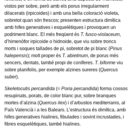
vistos per sobre, però amb els porus irregularment
dilacerats (irpicoides) i amb una bella coloració violeta,
sobretot quan són frescos; presenten estructura dimítica
amb hifes generatives i esquelètiques i provoquen un
podriment blanc. El més freqüent és
T. fusco-violaceum
,
d’himenòfor irpicoide o hidnoide, que viu sobre troncs
morts i soques tallades de pi, sobretot de pi blanc (
Pinus
halepensis
); molt proper és
T. abietinum
, de porus més
sencers, dentats, també propi de coníferes.
T. biforme
viu
sobre planifolis, per exemple alzines sureres (
Quercus
suber
).
Skeletocutis percandida
(=
Poria percandida
) forma cossos
resupinats, porats, de color blanc pur, sobre branques
mortes d’alzina (
Quercus ilex
) i d’arbustos mediterranis, al
País Valencià i a les Balears. L’estructura és dimítica, amb
hifes generatives hialines, fibulades i sovint incrustades, i
fibres esquelètiques, també hialines.