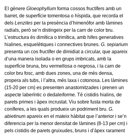
El gènere
Gloeophyllum
forma cossos fructífers amb un
barret, de superfície tomentosa o híspida, que recorda el
dels
Lenzites
per la presència d’himenòfor amb làmines
radials, però se’n distingeix per la carn de color bru.
L’estructura és dimítica o trimítica, amb hifes generatives
hialines, esquelètiques i connectives brunes.
G. sepiarium
presenta un cos fructífer de dimidiat a circular, que apareix
d’una manera isolada o en grups imbricats, amb la
superfície bruna, bru vermellosa o negrosa, i la carn de
color bru fosc, amb dues zones, una de més densa,
propera als tubs, i l’altra, més laxa i cotonosa. Les làmines
(15-20 per cm) es presenten anastomitzades i prenen un
aspecte laberíntic o dedaleiforme. Té cistidis hialins, de
parets primes i àpex incrustat. Viu sobre fusta morta de
coníferes, a les quals produeix un podriment bru.
G.
abietinum
apareix en el mateix hàbitat que l’anterior i se’n
diferencia per la menor densitat de làmines (8-13 per cm) i
pels cistidis de parets gruixudes, bruns i d’àpex rarament