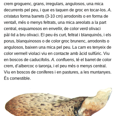
crem groguenc, grans, irregulars, angulosos, una mica
decurrents pel peu, i que es taquen de groc en tocar-los.
A.
cristatus
forma barrets (3-10 cm) arrodonits o en forma de
ventall, més o menys feltrats, una mica areolats a la part
central, esquamosos en envellir, de color verd olivaci
pàl·lid a bru olivaci. El peu és curt, feltrat i blanquinós, i els
porus, blanquinosos o de color groc brunenc, arrodonits o
angulosos, baixen una mica pel peu. La carn es tenyeix de
color vermell violaci viu en contacte amb àcid sulfúric. Viu
en boscos de caducifolis.
A. confluens
, té el barret de color
crem, d’albercoc o taronja, i el peu més o menys central.
Viu en boscos de coníferes i en pastures, a les muntanyes.
És comestible.