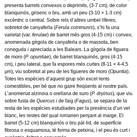
presenta barrets convexos o deprimits, (3-7 cm), de color
blanquinós, grisenc o bru, amb un peu (3-10 × 1-3 cm)
excèntric o central. Sobre rels d’altres umbel·líferes,
sobretot de canyaferla (
Ferula communis
), s’hi fa una
varietat (var.
ferulae
) de barret més gros (4-15 cm) i convex,
anomenada gírgola de canyaferla o de massota, ben
coneguda i apreciada a les Balears. La gírgola de figuera
de moro (
P. opuntiae
), de barret blanquinós, gros (4-15
cm), i peu lateral, que fa espores més curtes (8-11 × 4-4,5
μm), viu sobretot al peu de les figueres de moro (
Opuntia
).
Totes les espècies d’aquest grup són excel·lents
comestibles, per bé que no gaire freqüents al nostre país.
L’anomenat alzinoia o orellana de suro (
P. dryinus
), que viu
sobre fusta de
Quercus
i de faig (
Fagus
), se separa de la
resta de les espècies estudiades per la presència d’un vel
blanc, les restes del qual romanen penjant al marge. El
barret (5-12 cm) blanquinós o bru pàl·lid, de superfície
fibrosa o esquamosa, té forma de petxina, i el peu és curt i