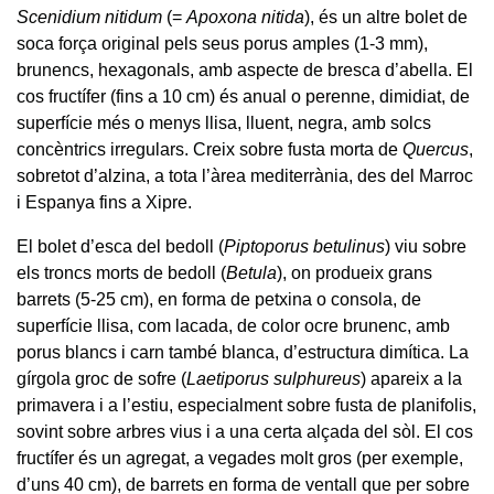
Scenidium nitidum
(=
Apoxona nitida
), és un altre bolet de
soca força original pels seus porus amples (1-3 mm),
brunencs, hexagonals, amb aspecte de bresca d’abella. El
cos fructífer (fins a 10 cm) és anual o perenne, dimidiat, de
superfície més o menys llisa, lluent, negra, amb solcs
concèntrics irregulars. Creix sobre fusta morta de
Quercus
,
sobretot d’alzina, a tota l’àrea mediterrània, des del Marroc
i Espanya fins a Xipre.
El bolet d’esca del bedoll (
Piptoporus betulinus
) viu sobre
els troncs morts de bedoll (
Betula
), on produeix grans
barrets (5-25 cm), en forma de petxina o consola, de
superfície llisa, com lacada, de color ocre brunenc, amb
porus blancs i carn també blanca, d’estructura dimítica. La
gírgola groc de sofre (
Laetiporus sulphureus
) apareix a la
primavera i a l’estiu, especialment sobre fusta de planifolis,
sovint sobre arbres vius i a una certa alçada del sòl. El cos
fructífer és un agregat, a vegades molt gros (per exemple,
d’uns 40 cm), de barrets en forma de ventall que per sobre