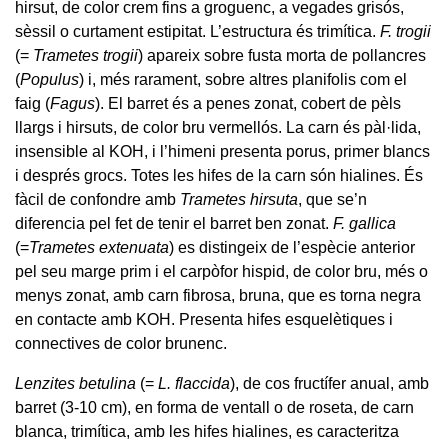
hirsut, de color crem fins a groguenc, a vegades grisós,
sèssil o curtament estipitat. L’estructura és trimítica.
F. trogii
(=
Trametes trogii
) apareix sobre fusta morta de pollancres
(
Populus
) i, més rarament, sobre altres planifolis com el
faig (
Fagus
). El barret és a penes zonat, cobert de pèls
llargs i hirsuts, de color bru vermellós. La carn és pàl·lida,
insensible al KOH, i l’himeni presenta porus, primer blancs
i després grocs. Totes les hifes de la carn són hialines. És
fàcil de confondre amb
Trametes hirsuta
, que se’n
diferencia pel fet de tenir el barret ben zonat.
F. gallica
(=
Trametes extenuata
) es distingeix de l’espècie anterior
pel seu marge prim i el carpòfor hispid, de color bru, més o
menys zonat, amb carn fibrosa, bruna, que es torna negra
en contacte amb KOH. Presenta hifes esquelètiques i
connectives de color brunenc.
Lenzites betulina
(=
L. flaccida
), de cos fructífer anual, amb
barret (3-10 cm), en forma de ventall o de roseta, de carn
blanca, trimítica, amb les hifes hialines, es caracteritza