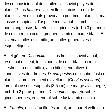
descomposició tant de coníferes —sovint pinyes de pi
blanc (Pinas
halepensis
), en llocs baixos— com de
planifolis, en els quals provoca un podriment blanc, forma
cossos resupinats d’aspecte molt variable, amb típics
porus angulosos, laberíntics o irpicoides (d’1 a 3 per mm),
de color crem o ocraci groguenc, amb un marge blanc. El
sistema d’hifes és dimític, amb hifes generatives i
esquelètiques.
En el gènere
Dichomitus
, el cos fructífer, sovint anual,
resupinat o pileat, té els porus de color blanc o crem.
L’estructura és dimítica, amb hifes generatives i
connectives dendroides.
D. campestris
creix sobre fusta de
planifolis, preferentment d’avellaner (
Corylus avellana
),
formant cossos resupinats (3-5 cm), de marge aviat negre,
amb 1 o 2 porus per mm.
D. squalens
apareix sobre
gimnospermes, en general sobre fusta amb escorça.
En
Funalia
, el cos fructífer és anual, amb barret vellutat o