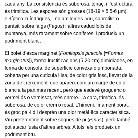
cada any. La consistencia és suberosa, tenaç, i l’estructura
és trimítica. Les espores són grosses (18-19 × 5,5-6 μm),
el·líptico-cilíndriques, i no amiloides. Viu, saprofític o
paràsit, sobre faigs (
Fagus
) i altres caducifolis de
muntanya, més rarament sobre coníferes, i produeix un
podriment blanc.
El bolet d’esca marginat (
Fomitopsis pinicola
[=
Fomes
marginatus
]), forma fructificacions (5-20 cm) dimidiades, en
forma de consola, de superfície convexa o umbonada,
coberta per una cutícula llisa, de color gris fosc, llevat de la
zona de creixement, que apareix com un marge de color
blanc a la part més recent, però que esdevé groguenc o
vermellós o vernissat, més enrere. La cara, trimítica, és
suberosa, de color crem o rosat. L’himeni, finament porat,
és groc pàl·lid i desprèn una olor metàl·lica característica.
Viu preferentment sobre soques de pi (
Pinus
), però també
pot atacar fusta d’altres arbres. A tots, els produeix un
podriment bru.