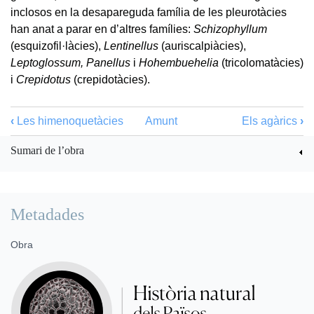
inclosos en la desapareguda família de les pleurotàcies
han anat a parar en d’altres famílies:
Schizophyllum
(esquizofil·làcies),
Lentinellus
(auriscalpiàcies),
Leptoglossum, Panellus
i
Hohembuehelia
(tricolomatàcies)
i
Crepidotus
(crepidotàcies).
‹
Les himenoquetàcies
Amunt
Els agàrics
›
Sumari de l’obra
Metadades
Obra