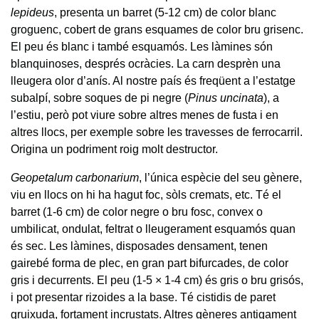
lepideus
, presenta un barret (5-12 cm) de color blanc
groguenc, cobert de grans esquames de color bru grisenc.
El peu és blanc i també esquamós. Les làmines són
blanquinoses, després ocràcies. La carn desprèn una
lleugera olor d’anís. Al nostre país és freqüent a l’estatge
subalpí, sobre soques de pi negre (
Pinus uncinata
), a
l’estiu, però pot viure sobre altres menes de fusta i en
altres llocs, per exemple sobre les travesses de ferrocarril.
Origina un podriment roig molt destructor.
Geopetalum carbonarium
, l’única espècie del seu gènere,
viu en llocs on hi ha hagut foc, sòls cremats, etc. Té el
barret (1-6 cm) de color negre o bru fosc, convex o
umbilicat, ondulat, feltrat o lleugerament esquamós quan
és sec. Les làmines, disposades densament, tenen
gairebé forma de plec, en gran part bifurcades, de color
gris i decurrents. El peu (1-5 × 1-4 cm) és gris o bru grisós,
i pot presentar rizoides a la base. Té cistidis de paret
gruixuda, fortament incrustats. Altres gèneres antigament