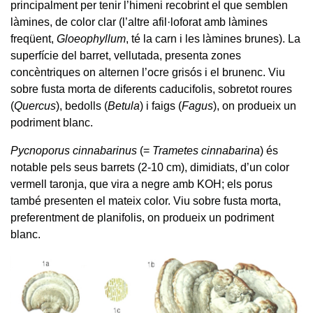
principalment per tenir l’himeni recobrint el que semblen
làmines, de color clar (l’altre afil·loforat amb làmines
freqüent,
Gloeophyllum
, té la carn i les làmines brunes). La
superfície del barret, vellutada, presenta zones
concèntriques on alternen l’ocre grisós i el brunenc. Viu
sobre fusta morta de diferents caducifolis, sobretot roures
(
Quercus
), bedolls (
Betula
) i faigs (
Fagus
), on produeix un
podriment blanc.
Pycnoporus cinnabarinus
(=
Trametes cinnabarina
) és
notable pels seus barrets (2-10 cm), dimidiats, d’un color
vermell taronja, que vira a negre amb KOH; els porus
també presenten el mateix color. Viu sobre fusta morta,
preferentment de planifolis, on produeix un podriment
blanc.