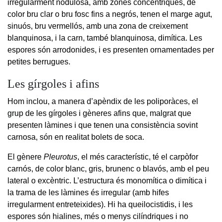
irregularment nodulosa, amb zones concèntriques, de
color bru clar o bru fosc fins a negrós, tenen el marge agut,
sinuós, bru vermellós, amb una zona de creixement
blanquinosa, i la carn, també blanquinosa, dimítica. Les
espores són arrodonides, i es presenten ornamentades per
petites berrugues.
Les gírgoles i afins
Hom inclou, a manera d’apèndix de les poliporàces, el
grup de les gírgoles i gèneres afins que, malgrat que
presenten làmines i que tenen una consistència sovint
carnosa, són en realitat bolets de soca.
El gènere
Pleurotus
, el més característic, té el carpòfor
carnós, de color blanc, gris, brunenc o blavós, amb el peu
lateral o excèntric. L’estructura és monomítica o dimítica i
la trama de les làmines és irregular (amb hifes
irregularment entreteixides). Hi ha queilocistidis, i les
espores són hialines, més o menys cilíndriques i no