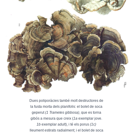
Dues poliporàcies també molt destructores de
la fusta morta dels planifolis: el bolet de soca
geperut
(1 Trametes gibbosa)
, que es torna
gibós a mesura que creix (
1a
exemplar jove.
1b
exemplar adult), i té els porus
(1c)
lleument estirats radialment; i el bolet de soca