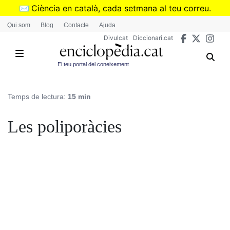
Vés
✉️
Ciència en català, cada setmana al teu correu.
al
➜
Subscriu-te al butlletí de Divulcat
.
Qui som
Blog
Contacte
Ajuda
contingut
Divulcat
Diccionari.cat
El teu portal del coneixement
Temps de lectura:
15 min
Les poliporàcies