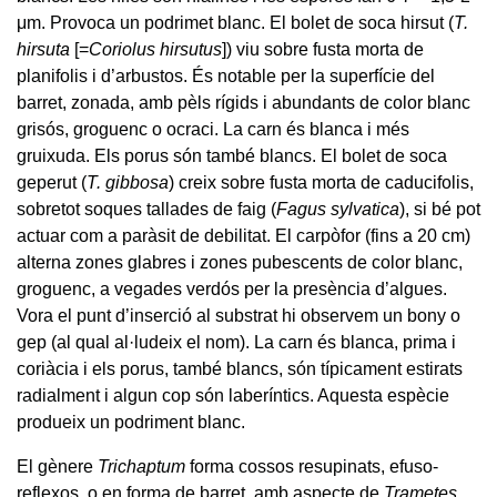
μm. Provoca un podrimet blanc. El bolet de soca hirsut (
T.
hirsuta
[=
Coriolus hirsutus
]) viu sobre fusta morta de
planifolis i d’arbustos. És notable per la superfície del
barret, zonada, amb pèls rígids i abundants de color blanc
grisós, groguenc o ocraci. La carn és blanca i més
gruixuda. Els porus són també blancs. El bolet de soca
geperut (
T. gibbosa
) creix sobre fusta morta de caducifolis,
sobretot soques tallades de faig (
Fagus sylvatica
), si bé pot
actuar com a paràsit de debilitat. El carpòfor (fins a 20 cm)
alterna zones glabres i zones pubescents de color blanc,
groguenc, a vegades verdós per la presència d’algues.
Vora el punt d’inserció al substrat hi observem un bony o
gep (al qual al·ludeix el nom). La carn és blanca, prima i
coriàcia i els porus, també blancs, són típicament estirats
radialment i algun cop són laberíntics. Aquesta espècie
produeix un podriment blanc.
El gènere
Trichaptum
forma cossos resupinats, efuso-
reflexos, o en forma de barret, amb aspecte de
Trametes
,