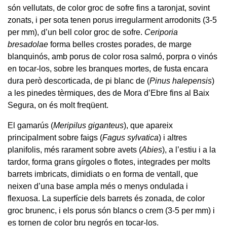
són vellutats, de color groc de sofre fins a taronjat, sovint
zonats, i per sota tenen porus irregularment arrodonits (3-5
per mm), d’un bell color groc de sofre.
Ceriporia
bresadolae
forma belles crostes porades, de marge
blanquinós, amb porus de color rosa salmó, porpra o vinós
en tocar-los, sobre les branques mortes, de fusta encara
dura però descorticada, de pi blanc de (
Pinus halepensis
)
a les pinedes tèrmiques, des de Mora d’Ebre fins al Baix
Segura, on és molt freqüent.
El gamarús (
Meripilus giganteus
), que apareix
principalment sobre faigs (
Fagus sylvatica
) i altres
planifolis, més rarament sobre avets (
Abies
), a l’estiu i a la
tardor, forma grans gírgoles o flotes, integrades per molts
barrets imbricats, dimidiats o en forma de ventall, que
neixen d’una base ampla més o menys ondulada i
flexuosa. La superfície dels barrets és zonada, de color
groc brunenc, i els porus són blancs o crem (3-5 per mm) i
es tornen de color bru negrós en tocar-los.