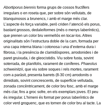
Abortiporus biennis
forma grups de cossos fructífers
irregulars o en roseta que, per sobre són vellutats, de
blanquinosos a brunencs, i amb el marge més clar.
L’aspecte és força variable, però criden l’atenció els porus,
bastant grossos, dedaleiformes (més o menys laberíntics),
que prenen un color bru vermellós en tocar-los. Altres
originalitats són l’estructura doble de la carn, formada per
una capa interna blana i cotonosa i una d’externa dura i
fibrosa, i la presència de clamidòspores, arrodonides i de
paret gruixuda, i de gleocistidis. Viu sobre fusta, sovint
soterrada, de planifolis, rarament de coníferes.
Phaeolus
schweinitzii
, que viu sobre soques i rels mortes, rarament
com a paràsit, presenta barrets (8-30 cm) arrodonits o
dimidiats, sovint concrescents, de superfície vellutada,
zonada concèntricament, de color bru fosc, amb el marge
més clar, fins a groc sofre, en els exemplars joves. El peu
és irregular. L’himeni és format per porus laberíntics de
color verd groguenc, que es tornen de color bru al tacte. La