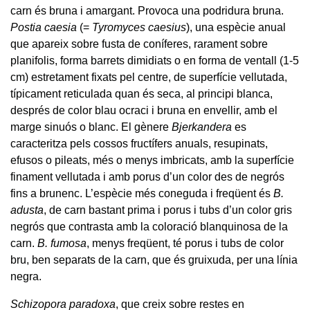
carn és bruna i amargant. Provoca una podridura bruna.
Postia caesia
(=
Tyromyces caesius
), una espècie anual
que apareix sobre fusta de coníferes, rarament sobre
planifolis, forma barrets dimidiats o en forma de ventall (1-5
cm) estretament fixats pel centre, de superfície vellutada,
típicament reticulada quan és seca, al principi blanca,
després de color blau ocraci i bruna en envellir, amb el
marge sinuós o blanc. El gènere
Bjerkandera
es
caracteritza pels cossos fructífers anuals, resupinats,
efusos o pileats, més o menys imbricats, amb la superfície
finament vellutada i amb porus d’un color des de negrós
fins a brunenc. L’espècie més coneguda i freqüent és
B.
adusta
, de carn bastant prima i porus i tubs d’un color gris
negrós que contrasta amb la coloració blanquinosa de la
carn.
B. fumosa
, menys freqüent, té porus i tubs de color
bru, ben separats de la carn, que és gruixuda, per una línia
negra.
Schizopora paradoxa
, que creix sobre restes en