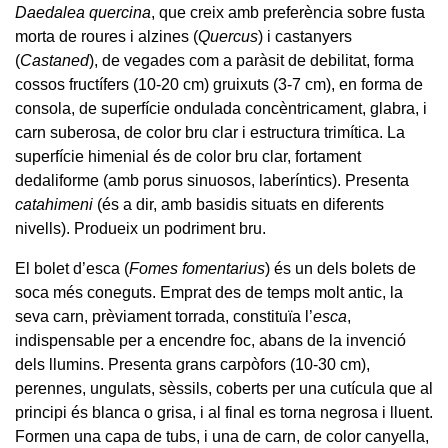
Daedalea quercina
, que creix amb preferència sobre fusta
morta de roures i alzines (
Quercus
) i castanyers
(
Castaned
), de vegades com a paràsit de debilitat, forma
cossos fructífers (10-20 cm) gruixuts (3-7 cm), en forma de
consola, de superfície ondulada concèntricament, glabra, i
carn suberosa, de color bru clar i estructura trimítica. La
superfície himenial és de color bru clar, fortament
dedaliforme (amb porus sinuosos, laberíntics). Presenta
catahimeni
(és a dir, amb basidis situats en diferents
nivells). Produeix un podriment bru.
El bolet d’esca (
Fomes fomentarius
) és un dels bolets de
soca més coneguts. Emprat des de temps molt antic, la
seva carn, prèviament torrada, constituïa l’
esca
,
indispensable per a encendre foc, abans de la invenció
dels llumins. Presenta grans carpòfors (10-30 cm),
perennes, ungulats, sèssils, coberts per una cutícula que al
principi és blanca o grisa, i al final es torna negrosa i lluent.
Formen una capa de tubs, i una de carn, de color canyella,