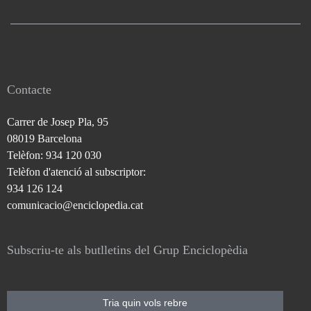
Contacte
Carrer de Josep Pla, 95
08019 Barcelona
Telèfon: 934 120 030
Telèfon d'atenció al subscriptor:
934 126 124
comunicacio@enciclopedia.cat
Subscriu-te als butlletins del Grup Enciclopèdia
Tria quin vols rebre