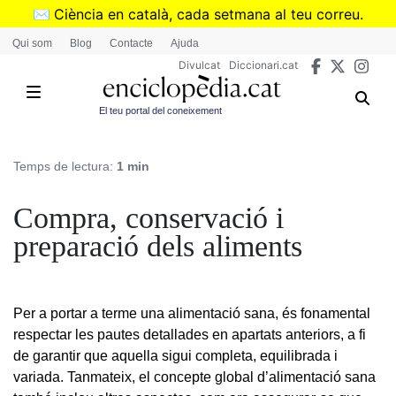
Vés
✉️
Ciència en català, cada setmana al teu correu.
al
➜
Subscriu-te al butlletí de Divulcat
.
Qui som
Blog
Contacte
Ajuda
contingut
Divulcat
Diccionari.cat
El teu portal del coneixement
Temps de lectura:
1 min
Compra, conservació i
preparació dels aliments
Per a portar a terme una alimentació sana, és fonamental
respectar les pautes detallades en apartats anteriors, a fi
de garantir que aquella sigui completa, equilibrada i
variada. Tanmateix, el concepte global d’alimentació sana