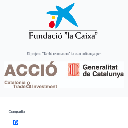
El projecte "També recomanem" ha estat cofinançat per:
Compartiu
Facebook