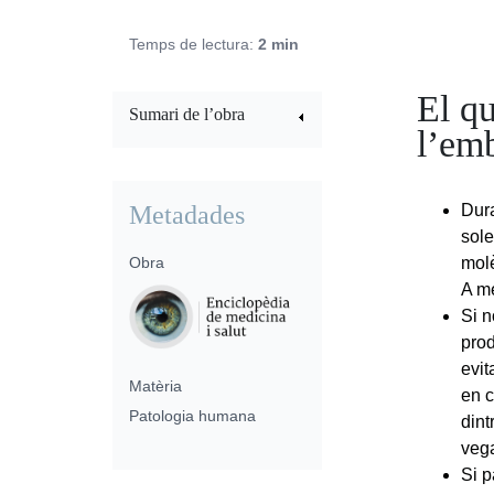
Temps de lectura:
2 min
El qu
Sumari de l’obra
l’em
Metadades
Dura
sole
Obra
molè
A mé
Si n
prod
evit
Matèria
en c
Patologia humana
dint
veg
Si p