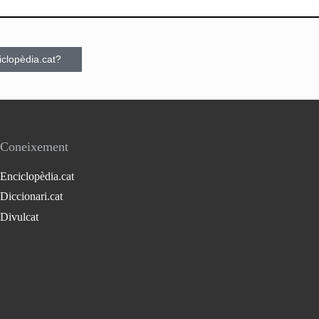
ciclopèdia.cat?
Coneixement
Enciclopèdia.cat
Diccionari.cat
Divulcat