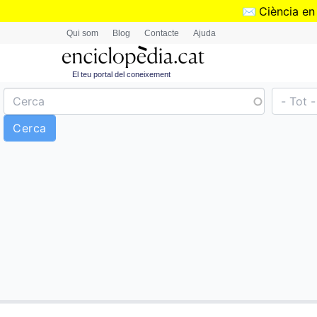
✉️
Ciència en
Qui som
Blog
Contacte
Ajuda
El teu portal del coneixement