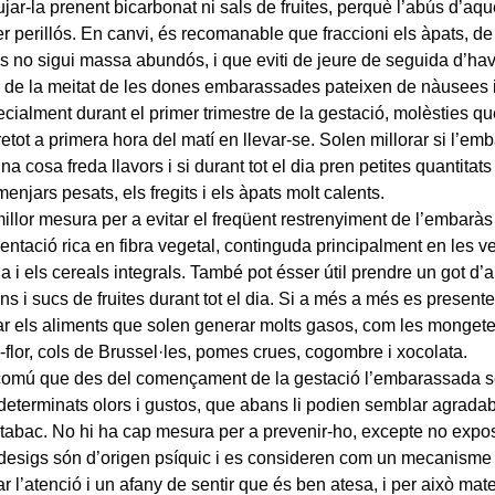
ujar-la prenent bicarbonat ni sals de fruites, perquè l’abús d’aq
r perillós. En canvi, és recomanable que fraccioni els àpats, 
ls no sigui massa abundós, i que eviti de jeure de seguida d’ha
de la meitat de les dones embarassades pateixen de nàusees i
cialment durant el primer trimestre de la gestació, molèsties q
etot a primera hora del matí en llevar-se. Solen millorar si l’e
na cosa freda llavors i si durant tot el dia pren petites quantitats
menjars pesats, els fregits i els àpats molt calents.
illor mesura per a evitar el freqüent restrenyiment de l’embaràs
entació rica en fibra vegetal, continguda principalment en les ve
a i els cereals integrals. També pot ésser útil prendre un got d’a
ns i sucs de fruites durant tot el dia. Si a més a més es presente
ar els aliments que solen generar molts gasos, com les mongete
i-flor, cols de Brussel·les, pomes crues, cogombre i xocolata.
comú que des del començament de la gestació l’embarassada s
determinats olors i gustos, que abans li podien semblar agradabl
 tabac. No hi ha cap mesura per a prevenir-ho, excepte no expos
desigs són d’origen psíquic i es consideren com un mecanisme
ar l’atenció i un afany de sentir que és ben atesa, i per això mate