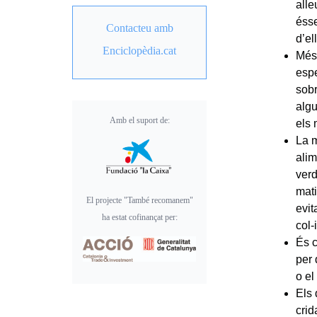
alle
ésse
Contacteu amb
d’el
Enciclopèdia.cat
Més 
espe
sobr
algu
Amb el suport de:
els 
La m
alim
verd
mati
El projecte "També recomanem"
evit
ha estat cofinançat per:
col-
És 
per 
o el
Els 
crid