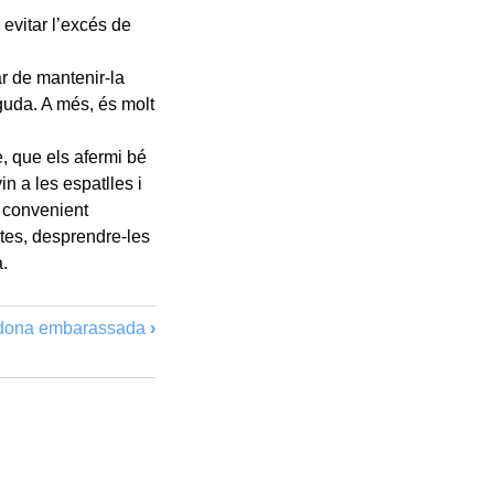
 evitar l’excés de
r de mantenir-la
guda. A més, és molt
, que els afermi bé
n a les espatlles i
s convenient
stes, desprendre-les
a.
a dona embarassada
›