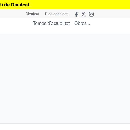
tí de Divulcat
.
Divulcat
Diccionari.cat
Obres
Temes d'actualitat