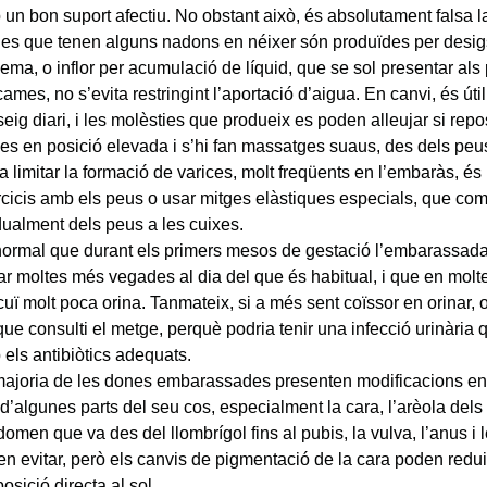
un bon suport afectiu. No obstant això, és absolutament falsa 
es que tenen alguns nadons en néixer són produïdes per desigs 
ema, o inflor per acumulació de líquid, que se sol presentar als 
cames, no s’evita restringint l’aportació d’aigua. En canvi, és útil
eig diari, i les molèsties que produeix es poden alleujar si repo
s en posició elevada i s’hi fan massatges suaus, des dels peus
a limitar la formació de varices, molt freqüents en l’embaràs, és ú
cicis amb els peus o usar mitges elàstiques especials, que co
ualment dels peus a les cuixes.
ormal que durant els primers mesos de gestació l’embarassada
ar moltes més vegades al dia del que és habitual, i que en mol
uï molt poca orina. Tanmateix, si a més sent coïssor en orinar, o 
que consulti el metge, perquè podria tenir una infecció urinària q
els antibiòtics adequats.
ajoria de les dones embarassades presenten modificacions en 
 d’algunes parts del seu cos, especialment la cara, l’arèola dels
domen que va des del llombrígol fins al pubis, la vulva, l’anus i 
n evitar, però els canvis de pigmentació de la cara poden reduir
posició directa al sol.