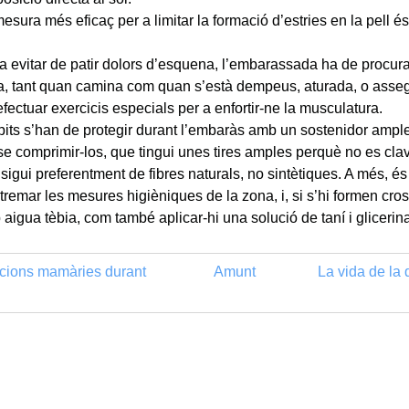
esura més eficaç per a limitar la formació d’estries en la pell és
.
a evitar de patir dolors d’esquena, l’embarassada ha de procura
a, tant quan camina com quan s’està dempeus, aturada, o asse
 efectuar exercicis especials per a enfortir-ne la musculatura.
pits s’han de protegir durant l’embaràs amb un sostenidor ample
e comprimir-los, que tingui unes tires amples perquè no es clavi
sigui preferentment de fibres naturals, no sintètiques. A més, é
tremar les mesures higièniques de la zona, i, si s’hi formen cro
aigua tèbia, com també aplicar-hi una solució de taní i glicerin
cions mamàries durant
Amunt
La vida de l
s