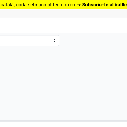
Vés
 català, cada setmana al teu correu.
➜
Subscriu-te al butlle
al
contingut