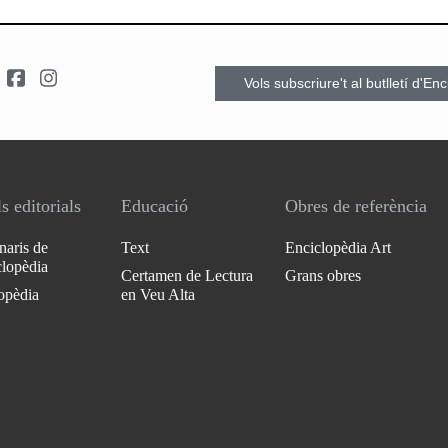
Vols subscriure't al butlletí d'En
s editorials
Educació
Obres de referència
naris de
Text
Enciclopèdia Art
clopèdia
Certamen de Lectura
Grans obres
opèdia
en Veu Alta