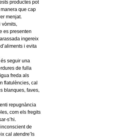
uests productes pot
de manera que cap
ver menjat.
 vòmits,
ue es presenten
mbarassada ingereix
 d’aliments i evita
 és seguir una
rdures de fulla
igua freda als
n flatulències, cal
s blanques, faves,
enti repugnància
es, com els fregits
ar-s’hi.
 inconscient de
ix cal atendre’ls