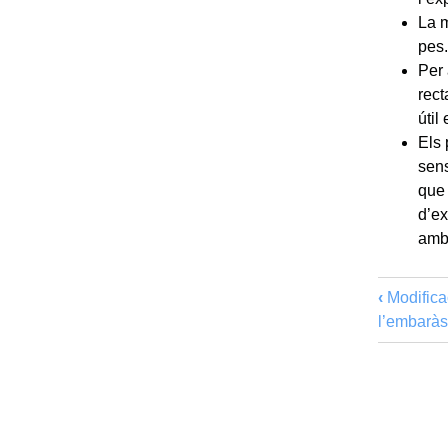
La m
pes
Per 
rect
útil
Els 
sens
que 
d’ex
amb 
‹
Modifica
l’embarà