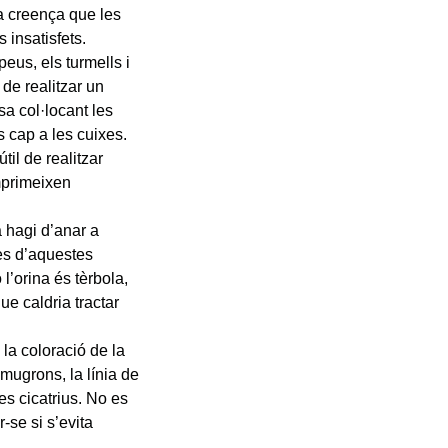
la creença que les
insatisfets.
peus, els turmells i
 de realitzar un
sa col·locant les
 cap a les cuixes.
til de realitzar
mprimeixen
 hagi d’anar a
tes d’aquestes
l’orina és tèrbola,
ue caldria tractar
la coloració de la
 mugrons, la línia de
les cicatrius. No es
-se si s’evita