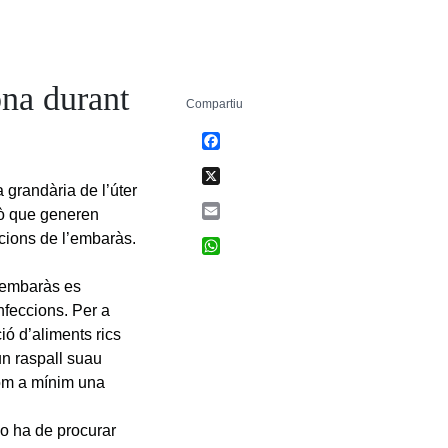
ona durant
Compartiu
Facebook
X
 grandària de l’úter
Email
rò que generen
acions de l’embaràs.
WhatsApp
l’embaràs es
nfeccions. Per a
ió d’aliments rics
un raspall suau
 com a mínim una
no ha de procurar