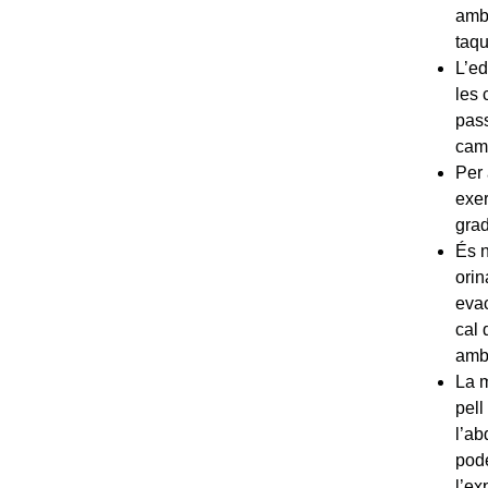
amb 
taqu
L’ed
les 
pass
came
Per 
exer
grad
És n
orin
evac
cal 
amb 
La m
pell
l’ab
pode
l’ex