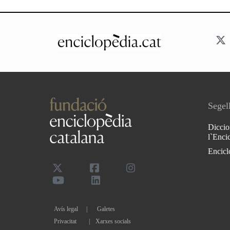
Segell
Diccio
l`Enci
Encicl
Avís legal
Galetes
Privacitat
|
Xarxes socials