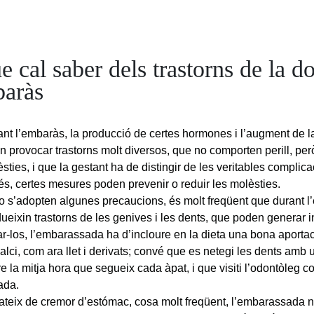
e cal saber dels trastorns de la d
baràs
nt l’embaràs, la producció de certes hormones i l’augment de la
n provocar trastorns molt diversos, que no comporten perill, pe
sties, i que la gestant ha de distingir de les veritables complic
s, certes mesures poden prevenir o reduir les molèsties.
o s’adopten algunes precaucions, és molt freqüent que durant 
ueixin trastorns de les genives i les dents, que poden generar i
ar-los, l’embarassada ha d’incloure en la dieta una bona aportac
alci, com ara llet i derivats; convé que es netegi les dents amb 
re la mitja hora que segueix cada àpat, i que visiti l’odontòleg
ada.
ateix de cremor d’estómac, cosa molt freqüent, l’embarassada 