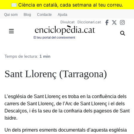
Vés
✉️
Ciència en català, cada setmana al teu correu.
al
➜
Subscriu-te al butlletí de Divulcat
.
Qui som
Blog
Contacte
Ajuda
contingut
Divulcat
Diccionari.cat
El teu portal del coneixement
Temps de lectura:
1 min
Sant Llorenç (Tarragona)
L’església de Sant Llorenç es troba en la confluència dels
carrers de Sant Llorenç, de l’Arc de Sant Llorenç i el dels
Descalços, i és la seu de la confraria dels pagesos de Sant
Isidre.
Un dels primers esments documentals d’aquesta església