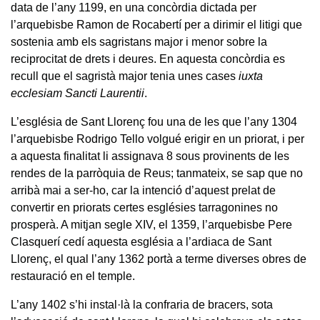
data de l’any 1199, en una concòrdia dictada per
l’arquebisbe Ramon de Rocabertí per a dirimir el litigi que
sostenia amb els sagristans major i menor sobre la
reciprocitat de drets i deures. En aquesta concòrdia es
recull que el sagristà major tenia unes cases
iuxta
ecclesiam Sancti Laurentii
.
L’església de Sant Llorenç fou una de les que l’any 1304
l’arquebisbe Rodrigo Tello volgué erigir en un priorat, i per
a aquesta finalitat li assignava 8 sous provinents de les
rendes de la parròquia de Reus; tanmateix, se sap que no
arribà mai a ser-ho, car la intenció d’aquest prelat de
convertir en priorats certes esglésies tarragonines no
prosperà. A mitjan segle XIV, el 1359, l’arquebisbe Pere
Clasquerí cedí aquesta església a l’ardiaca de Sant
Llorenç, el qual l’any 1362 portà a terme diverses obres de
restauració en el temple.
L’any 1402 s’hi instal·là la confraria de bracers, sota