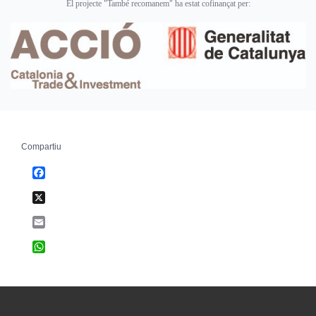
El projecte "També recomanem" ha estat cofinançat per:
Compartiu
Facebook
X
Email
WhatsApp