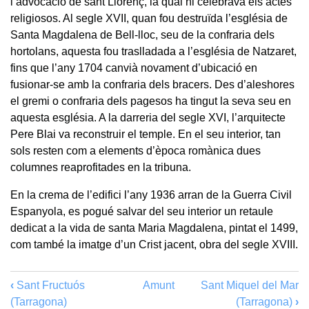
l’advocació de sant Llorenç, la qual hi celebrava els actes
religiosos. Al segle XVII, quan fou destruïda l’església de
Santa Magdalena de Bell-lloc, seu de la confraria dels
hortolans, aquesta fou traslladada a l’església de Natzaret,
fins que l’any 1704 canvià novament d’ubicació en
fusionar-se amb la confraria dels bracers. Des d’aleshores
el gremi o confraria dels pagesos ha tingut la seva seu en
aquesta església. A la darreria del segle XVI, l’arquitecte
Pere Blai va reconstruir el temple. En el seu interior, tan
sols resten com a elements d’època romànica dues
columnes reaprofitades en la tribuna.
En la crema de l’edifici l’any 1936 arran de la Guerra Civil
Espanyola, es pogué salvar del seu interior un retaule
dedicat a la vida de santa Maria Magdalena, pintat el 1499,
com també la imatge d’un Crist jacent, obra del segle XVIII.
‹
Sant Fructuós
Amunt
Sant Miquel del Mar
(Tarragona)
(Tarragona)
›