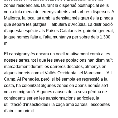
zones residencials. Durant la dispersió postnupcial se’ls
veu a tota mena de terrenys oberts amb arbres dispersos. A
Mallorca, la localitat amb la densitat més gran és la pineda
que separa les platges i l’albufera d’Alcúdia. La distribució
d’aquesta espècie als Països Catalans és gairebé general,
ja que només falta a l’alta muntanya per sobre dels 1.300
m.
El capsigrany és encara un ocell relativament comú a les
nostres terres, tot i que les seves poblacions han disminuït
marcadament durant les darreres dècades, almenys en
alguns indrets com el Vallès Occidental, el Maresme i l’Alt
Camp. Al Penedès, però, si bé sembla en regressió a la
costa, ha colonitzat algunes zones on abans només se’l
veia en migració. Algunes causes de la seva pèrdua de
contingents serien les transformacions agrícoles, la
utilització d’insecticides i la caça amb xarxes i escopetes
d’aire comprimit.