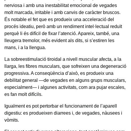
nerviosa i amb una inestabilitat emocional de vegades
molt marcada, irritable i amb canvis de caràcter bruscos.
És notable el fet que es produeix una acceleració del
procés ideatiu, però amb un rendiment intel·lectual reduït
perquè li és difícil de fixar l’atenció. Apareix, també, una
lleugera tremolor, més evident als dits, si s’estiren les
mans, i a la llengua.
La sobreestimulació tiroidal a nivell muscular afecta, a la
llarga, les fibres musculars, que sofreixen una degeneració
progressiva. A conseqüència d’això, es produeix una
debilitat general —de vegades en alguns grups musculars,
especialment— i algunes activitats, com ara pujar escales,
es fan molt difícils.
Igualment es pot pertorbar el funcionament de l’aparell
digestiu: es produeixen diarrees i, de vegades, nàusees i
vòmits.