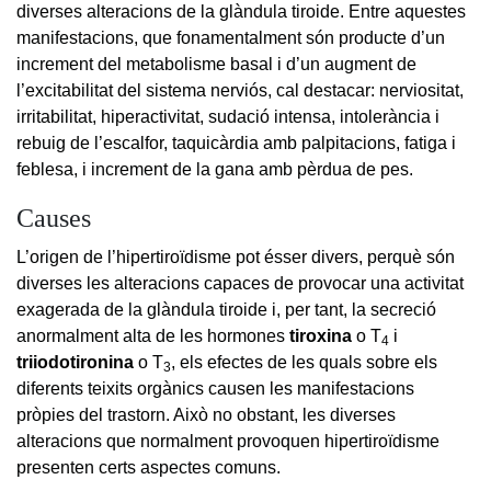
diverses alteracions de la glàndula tiroide. Entre aquestes
manifestacions, que fonamentalment són producte d’un
increment del metabolisme basal i d’un augment de
l’excitabilitat del sistema nerviós, cal destacar: nerviositat,
irritabilitat, hiperactivitat, sudació intensa, intolerància i
rebuig de l’escalfor, taquicàrdia amb palpitacions, fatiga i
feblesa, i increment de la gana amb pèrdua de pes.
Causes
L’origen de l’hipertiroïdisme pot ésser divers, perquè són
diverses les alteracions capaces de provocar una activitat
exagerada de la glàndula tiroide i, per tant, la secreció
anormalment alta de les hormones
tiroxina
o T
i
4
triiodotironina
o T
, els efectes de les quals sobre els
3
diferents teixits orgànics causen les manifestacions
pròpies del trastorn. Això no obstant, les diverses
alteracions que normalment provoquen hipertiroïdisme
presenten certs aspectes comuns.