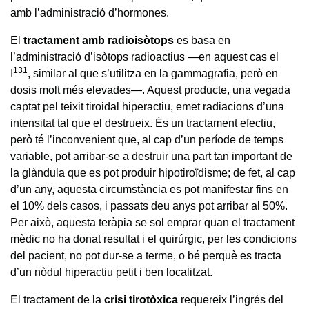
amb l’administració d’hormones.
El
tractament amb radioisòtops
es basa en
l’administració d’isòtops radioactius —en aquest cas el
131
I
, similar al que s’utilitza en la gammagrafia, però en
dosis molt més elevades—. Aquest producte, una vegada
captat pel teixit tiroidal hiperactiu, emet radiacions d’una
intensitat tal que el destrueix. És un tractament efectiu,
però té l’inconvenient que, al cap d’un període de temps
variable, pot arribar-se a destruir una part tan important de
la glàndula que es pot produir hipotiroïdisme; de fet, al cap
d’un any, aquesta circumstància es pot manifestar fins en
el 10% dels casos, i passats deu anys pot arribar al 50%.
Per això, aquesta teràpia se sol emprar quan el tractament
mèdic no ha donat resultat i el quirúrgic, per les condicions
del pacient, no pot dur-se a terme, o bé perquè es tracta
d’un nòdul hiperactiu petit i ben localitzat.
El tractament de la
crisi tirotòxica
requereix l’ingrés del