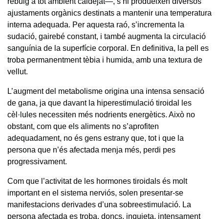
rebuig a tot ambient caldejat—, s’hi produeixen diversos
ajustaments orgànics destinats a mantenir una temperatura
interna adequada. Per aquesta raó, s’incrementa la
sudació, gairebé constant, i també augmenta la circulació
sanguínia de la superfície corporal. En definitiva, la pell es
troba permanentment tèbia i humida, amb una textura de
vellut.
L’augment del metabolisme origina una intensa sensació
de gana, ja que davant la hiperestimulació tiroidal les
cèl·lules necessiten més nodrients energètics. Això no
obstant, com que els aliments no s’aprofiten
adequadament, no és gens estrany que, tot i que la
persona que n’és afectada menja més, perdi pes
progressivament.
Com que l’activitat de les hormones tiroidals és molt
important en el sistema nerviós, solen presentar-se
manifestacions derivades d’una sobreestimulació. La
persona afectada es troba, doncs, inquieta, intensament