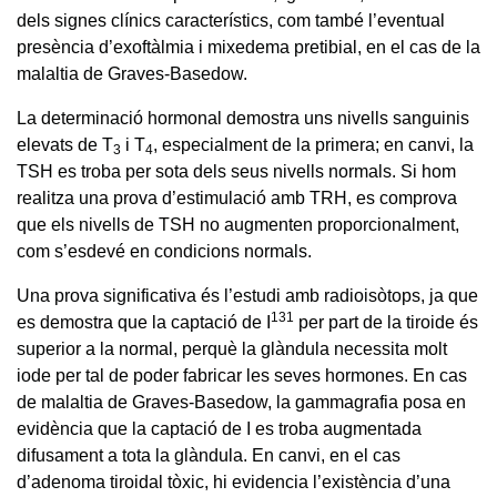
dels signes clínics característics, com també l’eventual
presència d’exoftàlmia i mixedema pretibial, en el cas de la
malaltia de Graves-Basedow.
La determinació hormonal demostra uns nivells sanguinis
elevats de T
i T
, especialment de la primera; en canvi, la
3
4
TSH es troba per sota dels seus nivells normals. Si hom
realitza una prova d’estimulació amb TRH, es comprova
que els nivells de TSH no augmenten proporcionalment,
com s’esdevé en condicions normals.
Una prova significativa és l’estudi amb radioisòtops, ja que
131
es demostra que la captació de I
per part de la tiroide és
superior a la normal, perquè la glàndula necessita molt
iode per tal de poder fabricar les seves hormones. En cas
de malaltia de Graves-Basedow, la gammagrafia posa en
evidència que la captació de I es troba augmentada
difusament a tota la glàndula. En canvi, en el cas
d’adenoma tiroidal tòxic, hi evidencia l’existència d’una