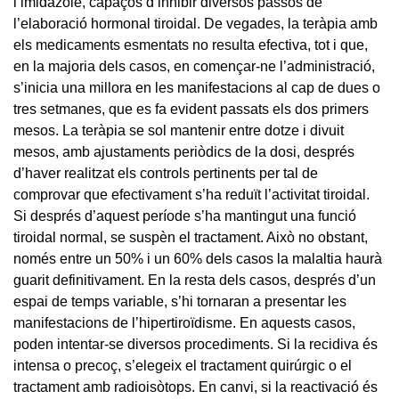
l’imidazole, capaços d’inhibir diversos passos de
l’elaboració hormonal tiroidal. De vegades, la teràpia amb
els medicaments esmentats no resulta efectiva, tot i que,
en la majoria dels casos, en començar-ne l’administració,
s’inicia una millora en les manifestacions al cap de dues o
tres setmanes, que es fa evident passats els dos primers
mesos. La teràpia se sol mantenir entre dotze i divuit
mesos, amb ajustaments periòdics de la dosi, després
d’haver realitzat els controls pertinents per tal de
comprovar que efectivament s’ha reduït l’activitat tiroidal.
Si després d’aquest període s’ha mantingut una funció
tiroidal normal, se suspèn el tractament. Això no obstant,
només entre un 50% i un 60% dels casos la malaltia haurà
guarit definitivament. En la resta dels casos, després d’un
espai de temps variable, s’hi tornaran a presentar les
manifestacions de l’hipertiroïdisme. En aquests casos,
poden intentar-se diversos procediments. Si la recidiva és
intensa o precoç, s’elegeix el tractament quirúrgic o el
tractament amb radioisòtops. En canvi, si la reactivació és