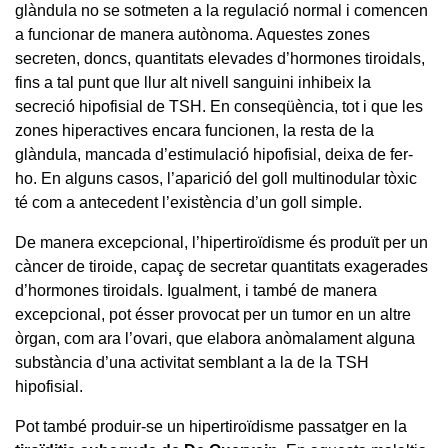
glàndula no se sotmeten a la regulació normal i comencen
a funcionar de manera autònoma. Aquestes zones
secreten, doncs, quantitats elevades d’hormones tiroidals,
fins a tal punt que llur alt nivell sanguini inhibeix la
secreció hipofisial de TSH. En conseqüència, tot i que les
zones hiperactives encara funcionen, la resta de la
glàndula, mancada d’estimulació hipofisial, deixa de fer-
ho. En alguns casos, l’aparició del goll multinodular tòxic
té com a antecedent l’existència d’un goll simple.
De manera excepcional, l’hipertiroïdisme és produït per un
càncer de tiroide, capaç de secretar quantitats exagerades
d’hormones tiroidals. Igualment, i també de manera
excepcional, pot ésser provocat per un tumor en un altre
òrgan, com ara l’ovari, que elabora anòmalament alguna
substància d’una activitat semblant a la de la TSH
hipofisial.
Pot també produir-se un hipertiroïdisme passatger en la