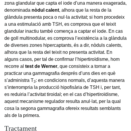
zona glandular que capta el iode d’una manera exagerada,
denominada
nòdul calent
, alhora que la resta de la
glàndula presenta poca o nul·la activitat; si hom procedeix
a una estimulació amb TSH, es comprova que el teixit
glandular inactiu també comença a captar el iode. En cas
de goll multinodular, es comprova l’existència a la glàndula
de diverses zones hipercaptants, és a dir, nòduls calents,
alhora que la resta del teixit no presenta activitat. En
alguns casos, per tal de confirmar l’hipertiroïdisme, hom
recorre al
test de Werner
, que consisteix a tornar a
practicar una gammagrafia després d’uns dies en què
s’administra T
: en condicions normals, d’aquesta manera
3
s’interrompria la producció hipofisària de TSH i, per tant,
es reduiria l’activitat tiroidal; en el cas d’hipertiroïdisme,
aquest mecanisme regulador resulta anul·lat, per la qual
cosa la segona gammagrafia ofereix resultats semblants
als de la primera.
Tractament