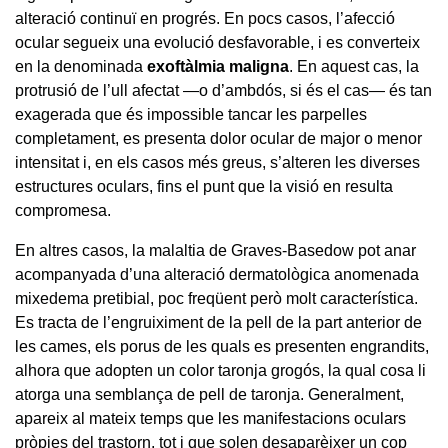
alteració continuï en progrés. En pocs casos, l’afecció
ocular segueix una evolució desfavorable, i es converteix
en la denominada
exoftàlmia maligna
. En aquest cas, la
protrusió de l’ull afectat —o d’ambdós, si és el cas— és tan
exagerada que és impossible tancar les parpelles
completament, es presenta dolor ocular de major o menor
intensitat i, en els casos més greus, s’alteren les diverses
estructures oculars, fins el punt que la visió en resulta
compromesa.
En altres casos, la malaltia de Graves-Basedow pot anar
acompanyada d’una alteració dermatològica anomenada
mixedema pretibial, poc freqüent però molt característica.
Es tracta de l’engruiximent de la pell de la part anterior de
les cames, els porus de les quals es presenten engrandits,
alhora que adopten un color taronja grogós, la qual cosa li
atorga una semblança de pell de taronja. Generalment,
apareix al mateix temps que les manifestacions oculars
pròpies del trastorn, tot i que solen desaparèixer un cop