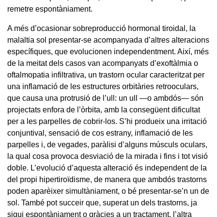
remetre espontàniament.
A més d’ocasionar sobreproducció hormonal tiroidal, la
malaltia sol presentar-se acompanyada d’altres alteracions
específiques, que evolucionen independentment. Així, més
de la meitat dels casos van acompanyats d’exoftàlmia o
oftalmopatia infiltrativa, un trastorn ocular caracteritzat per
una inflamació de les estructures orbitàries retrooculars,
que causa una protrusió de l’ull: un ull —o ambdós— són
projectats enfora de l’òrbita, amb la consegüent dificultat
per a les parpelles de cobrir-los. S’hi produeix una irritació
conjuntival, sensació de cos estrany, inflamació de les
parpelles i, de vegades, paràlisi d’alguns músculs oculars,
la qual cosa provoca desviació de la mirada i fins i tot visió
doble. L’evolució d’aquesta alteració és independent de la
del propi hipertiroïdisme, de manera que ambdós trastorns
poden aparèixer simultàniament, o bé presentar-se’n un de
sol. També pot succeir que, superat un dels trastorns, ja
sigui espontàniament o gràcies a un tractament, l’altra