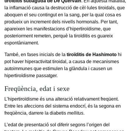
tiroïditis subaguda de De Quervain
. En aquesta malaltia,
la inflamació causa la destrucció de cèl·lules tiroidals, que
aboquen el seu contingut en la sang, per la qual cosa es
produeix un increment dels nivells hormonals. Per tant,
apareixen les manifestacions d’hipertiroïdisme, que
posteriorment remeten, perquè la tiroïditis es guareix
espontàniament.
També, en fases inicials de la
tiroïditis de Hashimoto
hi
pot haver hiperactivitat tiroidal, a causa de mecanismes
autoimmunes que estimulen la glàndula i causen un
hipertiroïdisme passatger.
Freqüència, edat i sexe
L’hipertiroïdisme és una alteració relativament freqüent.
Entre les afeccions del sistema endocrí, és la segona en
freqüència, darrere la diabetis
mellitus
.
L’edat de presentació sol diferir segons l’origen del