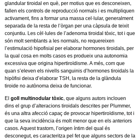
glandular tiroidal en què, per motius que es desconeixen,
fallen els controls de reproducció normals i es multipliquen
activament, fins a formar una massa cel·lular, generalment
separada de la resta de l’òrgan per una càpsula de teixit
conjuntiu. Les cèl·lules de l’adenoma tiroidal tòxic, tot i que
són molt semblants a les normals, no requereixen
l’estimulació hipofisial per elaborar hormones tiroidals, per
la qual cosa en molts casos es produeix una autonomia
excessiva que origina hipertiroïdisme. A més, com que
quan s’eleven els nivells sanguinis d’hormones tiroidals la
hipòfisi deixa d’elaborar TSH, la resta de la glàndula
tiroide no autònoma deixa de funcionar.
El
goll multinodular tòxic
, que alguns autors inclouen
dins el grup d’alteracions tiroidals descrites per Plummer,
és una altra afecció capaç de provocar hipertiroïdisme, tot i
que la seva incidència és molt menor que en els anteriors
casos. Aquest trastorn, l’origen íntim del qual és
desconegut, es caracteritza pel fet que alguns sectors de la