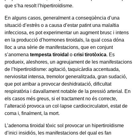
que s’ha resolt l’hipertiroïdisme.
En alguns casos, generalment a conseqüència d’una
situació d’estrès o a causa d’estar patint una malaltia
infecciosa, es pot experimentar un augment brusc i intens
en la producció d’hormones tiroidals, la qual cosa dóna
lloc a una sèrie de manifestacions, que en conjunt
s’anomena
tempesta tiroidal
o
crisi tirotòxica
. Es
produeix, aleshores, un agreujament de les manifestacions
de l’hipertiroïdisme: agitació, taquicàrdia accentuada,
nerviositat intensa, tremolor generalitzada, gran sudació,
que pot arribar a provocar deshidratació, dificultat
respiratòria i davallament notable de la pressió arterial. En
els casos més greus, si el tractament no és correcte,
l’alteració provoca un col·lapse cardiocirculatori, estat de
coma i, finalment, la mort.
L’adenoma tiroidal tòxic sol provocar un hipertiroïdisme
d’inici insidiós, les manifestacions del qual es fan