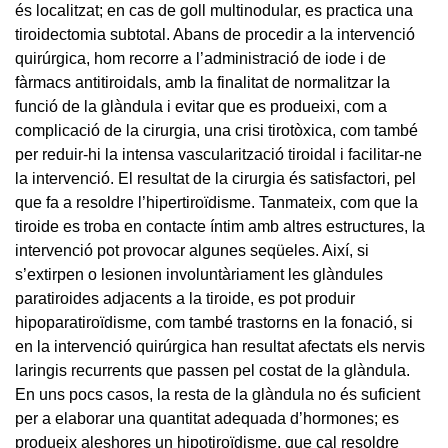
és localitzat; en cas de goll multinodular, es practica una
tiroidectomia subtotal. Abans de procedir a la intervenció
quirúrgica, hom recorre a l’administració de iode i de
fàrmacs antitiroidals, amb la finalitat de normalitzar la
funció de la glàndula i evitar que es produeixi, com a
complicació de la cirurgia, una crisi tirotòxica, com també
per reduir-hi la intensa vascularització tiroidal i facilitar-ne
la intervenció. El resultat de la cirurgia és satisfactori, pel
que fa a resoldre l’hipertiroïdisme. Tanmateix, com que la
tiroide es troba en contacte íntim amb altres estructures, la
intervenció pot provocar algunes seqüeles. Així, si
s’extirpen o lesionen involuntàriament les glàndules
paratiroides adjacents a la tiroide, es pot produir
hipoparatiroïdisme, com també trastorns en la fonació, si
en la intervenció quirúrgica han resultat afectats els nervis
laringis recurrents que passen pel costat de la glàndula.
En uns pocs casos, la resta de la glàndula no és suficient
per a elaborar una quantitat adequada d’hormones; es
produeix aleshores un hipotiroïdisme, que cal resoldre