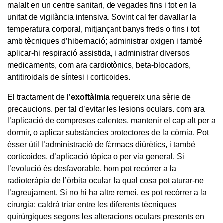
malalt en un centre sanitari, de vegades fins i tot en la
unitat de vigilància intensiva. Sovint cal fer davallar la
temperatura corporal, mitjançant banys freds o fins i tot
amb tècniques d’hibernació; administrar oxigen i també
aplicar-hi respiració assistida, i administrar diversos
medicaments, com ara cardiotònics, beta-blocadors,
antitiroidals de síntesi i corticoides.
El tractament de l’
exoftàlmia
requereix una sèrie de
precaucions, per tal d’evitar les lesions oculars, com ara
l’aplicació de compreses calentes, mantenir el cap alt per a
dormir, o aplicar substàncies protectores de la còrnia. Pot
ésser útil l’administració de fàrmacs diürètics, i també
corticoides, d’aplicació tòpica o per via general. Si
l’evolució és desfavorable, hom pot recórrer a la
radioteràpia de l’òrbita ocular, la qual cosa pot aturar-ne
l’agreujament. Si no hi ha altre remei, es pot recórrer a la
cirurgia: caldrà triar entre les diferents tècniques
quirúrgiques segons les alteracions oculars presents en