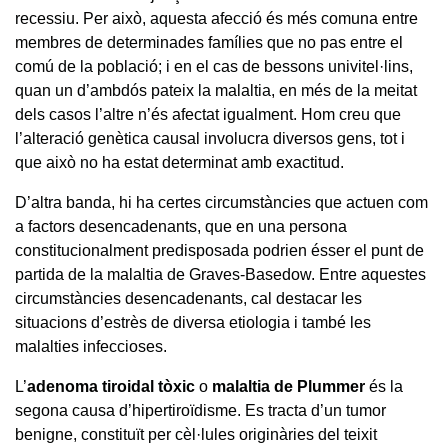
recessiu. Per això, aquesta afecció és més comuna entre
membres de determinades famílies que no pas entre el
comú de la població; i en el cas de bessons univitel·lins,
quan un d’ambdós pateix la malaltia, en més de la meitat
dels casos l’altre n’és afectat igualment. Hom creu que
l’alteració genètica causal involucra diversos gens, tot i
que això no ha estat determinat amb exactitud.
D’altra banda, hi ha certes circumstàncies que actuen com
a factors desencadenants, que en una persona
constitucionalment predisposada podrien ésser el punt de
partida de la malaltia de Graves-Basedow. Entre aquestes
circumstàncies desencadenants, cal destacar les
situacions d’estrès de diversa etiologia i també les
malalties infeccioses.
L’
adenoma tiroidal tòxic
o
malaltia de Plummer
és la
segona causa d’hipertiroïdisme. Es tracta d’un tumor
benigne, constituït per cèl·lules originàries del teixit