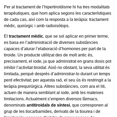
Per al tractament de l’hipertiroïdisme hi ha tres modalitats
terapèutiques, que hom aplica segons les característiques
de cada cas, així com la resposta a la teràpia: tractament
mèdic, quirúrgic i amb radioisòtops.
El
tractament mèdic
, que se sol aplicar en primer terme,
es basa en l’administració de diverses substàncies
capaces d’aturar l’elaboració d’hormones per part de la
tiroide. Un producte utilitzat des de molt antic és,
precisament, el iode, ja que administrat en grans dosis pot
inhibir l’activitat tiroidal. Això no obstant, la seva utilitat és
limitada, perquè després d’administrar-lo durant un temps
perd efectivitat; per aquesta raó, el seu ús és restringit a la
teràpia prequirúrgica. Altres substàncies, com ara el liti,
actuen de manera semblant al iode, amb les mateixes
limitacions. Actualment s’empren diversos fàrmacs,
denominats
antitiroidals de síntesi
, que corresponen al
grup de les tiocarbamides, derivats de la tiourea i de