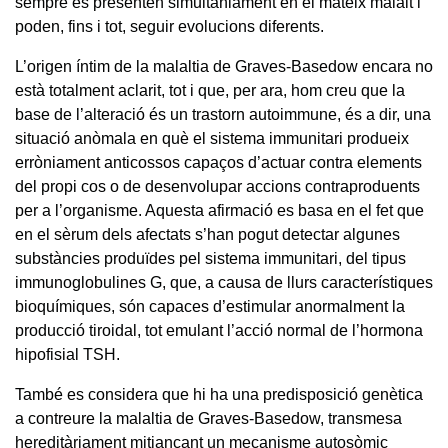
sempre es presenten simultàniament en el mateix malalt i
poden, fins i tot, seguir evolucions diferents.
L’origen íntim de la malaltia de Graves-Basedow encara no
està totalment aclarit, tot i que, per ara, hom creu que la
base de l’alteració és un trastorn autoimmune, és a dir, una
situació anòmala en què el sistema immunitari produeix
erròniament anticossos capaços d’actuar contra elements
del propi cos o de desenvolupar accions contraproduents
per a l’organisme. Aquesta afirmació es basa en el fet que
en el sèrum dels afectats s’han pogut detectar algunes
substàncies produïdes pel sistema immunitari, del tipus
immunoglobulines G, que, a causa de llurs característiques
bioquímiques, són capaces d’estimular anormalment la
producció tiroidal, tot emulant l’acció normal de l’hormona
hipofisial TSH.
També es considera que hi ha una predisposició genètica
a contreure la malaltia de Graves-Basedow, transmesa
hereditàriament mitjançant un mecanisme autosòmic