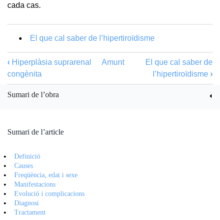
cada cas.
El que cal saber de l’hipertiroïdisme
‹
Hiperplàsia suprarenal
Amunt
El que cal saber de
congènita
l’hipertiroïdisme
›
Sumari de l’obra
Sumari de l’article
Definició
Causes
Freqüència, edat i sexe
Manifestacions
Evolució i complicacions
Diagnosi
Tractament