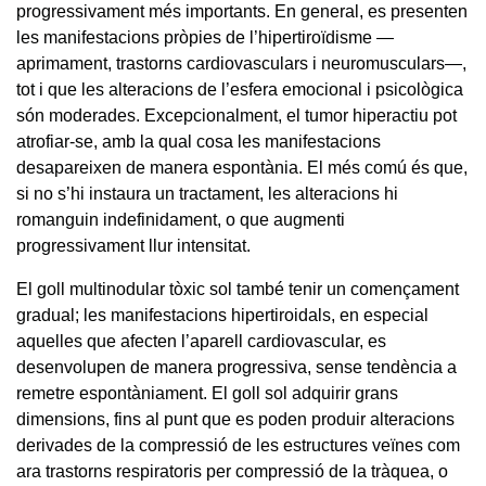
progressivament més importants. En general, es presenten
les manifestacions pròpies de l’hipertiroïdisme —
aprimament, trastorns cardiovasculars i neuromusculars—,
tot i que les alteracions de l’esfera emocional i psicològica
són moderades. Excepcionalment, el tumor hiperactiu pot
atrofiar-se, amb la qual cosa les manifestacions
desapareixen de manera espontània. El més comú és que,
si no s’hi instaura un tractament, les alteracions hi
romanguin indefinidament, o que augmenti
progressivament llur intensitat.
El goll multinodular tòxic sol també tenir un començament
gradual; les manifestacions hipertiroidals, en especial
aquelles que afecten l’aparell cardiovascular, es
desenvolupen de manera progressiva, sense tendència a
remetre espontàniament. El goll sol adquirir grans
dimensions, fins al punt que es poden produir alteracions
derivades de la compressió de les estructures veïnes com
ara trastorns respiratoris per compressió de la tràquea, o