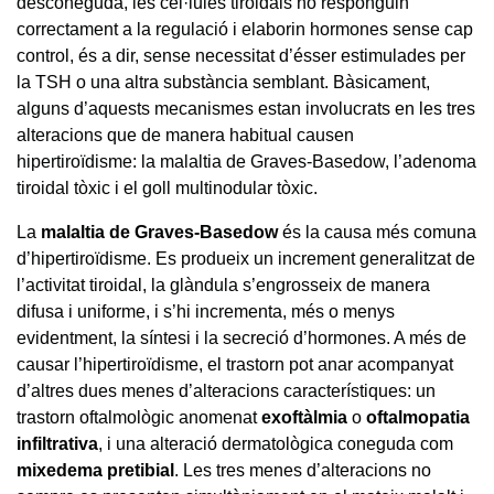
desconeguda, les cèl·lules tiroidals no responguin
correctament a la regulació i elaborin hormones sense cap
control, és a dir, sense necessitat d’ésser estimulades per
la TSH o una altra substància semblant. Bàsicament,
alguns d’aquests mecanismes estan involucrats en les tres
alteracions que de manera habitual causen
hipertiroïdisme: la malaltia de Graves-Basedow, l’adenoma
tiroidal tòxic i el goll multinodular tòxic.
La
malaltia de Graves-Basedow
és la causa més comuna
d’hipertiroïdisme. Es produeix un increment generalitzat de
l’activitat tiroidal, la glàndula s’engrosseix de manera
difusa i uniforme, i s’hi incrementa, més o menys
evidentment, la síntesi i la secreció d’hormones. A més de
causar l’hipertiroïdisme, el trastorn pot anar acompanyat
d’altres dues menes d’alteracions característiques: un
trastorn oftalmològic anomenat
exoftàlmia
o
oftalmopatia
infiltrativa
, i una alteració dermatològica coneguda com
mixedema pretibial
. Les tres menes d’alteracions no