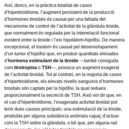
Així, doncs, en la pràctica totalitat de casos
d’hipertiroïdisme, l’augment persistent de la producció
d’hormones tiroidals és causat per una fallada del
mecanisme de control de l’activitat de la glàndula tiroide,
que normalment és regulada per la interrelació funcional
existent entre la tiroide i l’eix hipotàlem-hipòfisi. De manera
excepcional, el trastorn és causat pel desenvolupament
d’un tumor d’hipòfisi que, en produir quantitats elevades
d’
hormona estimulant de la tiroide
—també coneguda
com
tirotropina
o
TSH
—, provoca un augment exagerat
de l’activitat tiroidal. Tot al contrari, en la majoria de casos
d’hipertiroïdisme, els elevats nivells sanguinis d’hormones
tiroidals són captats per la hipòfisi, la qual redueix
proporcionalment la secreció de TSH. Això vol dir que, en
el cas d’hipertiroïdisme, l’exagerada activitat tiroidal pot
tenir dues causes principals: una estimulació de la tiroide,
produïda per alguna substància anòmala capaç d’actuar
com la TSH sobre la glàndula, o bé que, per alguna raó