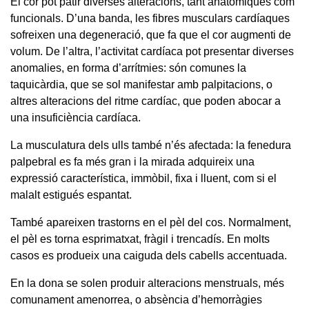
El cor pot patir diverses alteracions, tant anatòmiques com
funcionals. D’una banda, les fibres musculars cardíaques
sofreixen una degeneració, que fa que el cor augmenti de
volum. De l’altra, l’activitat cardíaca pot presentar diverses
anomalies, en forma d’arrítmies: són comunes la
taquicàrdia, que se sol manifestar amb palpitacions, o
altres alteracions del ritme cardíac, que poden abocar a
una insuficiència cardíaca.
La musculatura dels ulls també n’és afectada: la fenedura
palpebral es fa més gran i la mirada adquireix una
expressió característica, immòbil, fixa i lluent, com si el
malalt estigués espantat.
També apareixen trastorns en el pèl del cos. Normalment,
el pèl es torna esprimatxat, fràgil i trencadís. En molts
casos es produeix una caiguda dels cabells accentuada.
En la dona se solen produir alteracions menstruals, més
comunament amenorrea, o absència d’hemorràgies