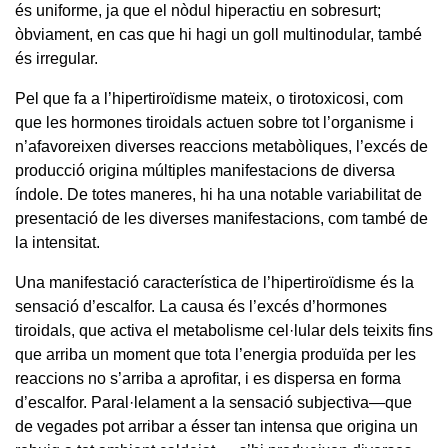
és uniforme, ja que el nòdul hiperactiu en sobresurt;
òbviament, en cas que hi hagi un goll multinodular, també
és irregular.
Pel que fa a l’hipertiroïdisme mateix, o tirotoxicosi, com
que les hormones tiroidals actuen sobre tot l’organisme i
n’afavoreixen diverses reaccions metabòliques, l’excés de
producció origina múltiples manifestacions de diversa
índole. De totes maneres, hi ha una notable variabilitat de
presentació de les diverses manifestacions, com també de
la intensitat.
Una manifestació característica de l’hipertiroïdisme és la
sensació d’escalfor. La causa és l’excés d’hormones
tiroidals, que activa el metabolisme cel·lular dels teixits fins
que arriba un moment que tota l’energia produïda per les
reaccions no s’arriba a aprofitar, i es dispersa en forma
d’escalfor. Paral·lelament a la sensació subjectiva—que
de vegades pot arribar a ésser tan intensa que origina un