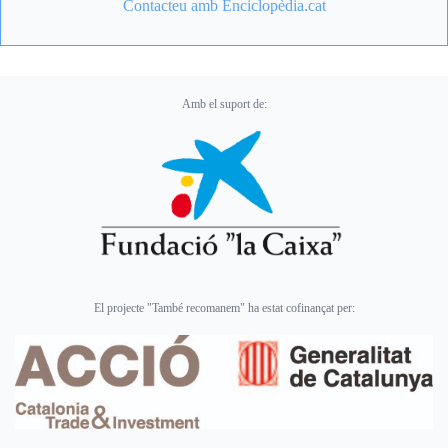
Contacteu amb Enciclopèdia.cat
Amb el suport de:
El projecte "També recomanem" ha estat cofinançat per: