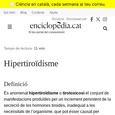
Vés
✉️
Ciència en català, cada setmana al teu correu.
al
➜
Subscriu-te al butlletí de Divulcat
.
Qui som
Blog
Contacte
Ajuda
contingut
Divulcat
Diccionari.cat
El teu portal del coneixement
Temps de lectura:
11 min
Hipertiroïdisme
Definició
És anomenat
hipertiroïdisme
o
tirotoxicosi
el conjunt de
manifestacions produïdes per un increment persistent de la
secreció de les hormones tiroides, inadequat a les
necessitats de l’organisme, que pot ésser causat per