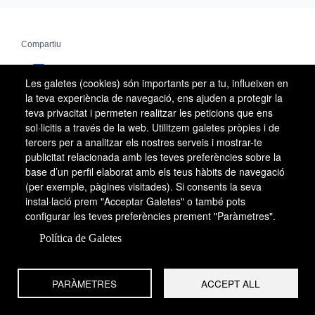
Compartiu
Facebook
Les galetes (cookies) són importants per a tu, influeixen en
X
la teva experiència de navegació, ens ajuden a protegir la
teva privacitat i permeten realitzar les peticions que ens
Email
sol·licitis a través de la web. Utilitzem galetes pròpies i de
tercers per a analitzar els nostres serveis i mostrar-te
WhatsApp
publicitat relacionada amb les teves preferències sobre la
base d’un perfil elaborat amb els teus hàbits de navegació
(per exemple, pàgines visitades). Si consents la seva
instal·lació prem "Acceptar Galetes" o també pots
configurar les teves preferències prement "Paràmetres".
Política de Galetes
PARÀMETRES
ACCEPT ALL