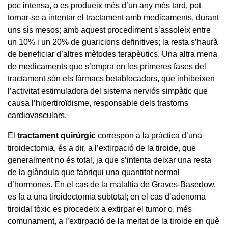
poc intensa, o es produeix més d’un any més tard, pot
tornar-se a intentar el tractament amb medicaments, durant
uns sis mesos; amb aquest procediment s’assoleix entre
un 10% i un 20% de guaricions definitives; la resta s’haurà
de beneficiar d’altres mètodes terapèutics. Una altra mena
de medicaments que s’empra en les primeres fases del
tractament són els fàrmacs betablocadors, que inhibeixen
l’activitat estimuladora del sistema nerviós simpàtic que
causa l’hipertiroïdisme, responsable dels trastorns
cardiovasculars.
El
tractament quirúrgic
correspon a la pràctica d’una
tiroidectomia, és a dir, a l’extirpació de la tiroide, que
generalment no és total, ja que s’intenta deixar una resta
de la glàndula que fabriqui una quantitat normal
d’hormones. En el cas de la malaltia de Graves-Basedow,
es fa a una tiroidectomia subtotal; en el cas d’adenoma
tiroidal tòxic es procedeix a extirpar el tumor o, més
comunament, a l’extirpació de la meitat de la tiroide en què