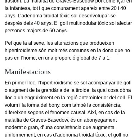
trastorn. La malaltia de Graves-Basedow pot començar en
la infantesa, tot i que comunament apareix entre 20 i 40
anys. L’adenoma tiroidal tòxic sol desenvolupar-se
després dels 40 anys. El goll multinodular tòxic sol afectar
persones majors de 60 anys.
Pel que fa al sexe, les alteracions que produeixen
hipertiroïdisme són molt més comunes en la dona que no
pas en l’home, en una proporció global de 7 a 1.
Manifestacions
En primer lloc, l’hipertiroïdisme se sol acompanyar de goll
o augment de la grandària de la tiroide, la qual cosa dóna
lloc a un engruiximent en la regió anteroinferior del coll. El
volum i la forma del bony, com també la consistència,
difereixen segons el fenomen causal. Així, en cas de la
malaltia de Graves-Basedow, és un abonyegament
moderat o gran, d’una consistència que augmenta
uniformement; en cas d’adenoma tiroidal tòxic, el goll no