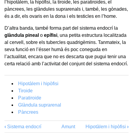
l’hipotàlem, la hipòfisi, la tiroide, les paratiroides, el
pàncrees, les glàndules suprarenals i, també, les gònades,
és a dir, els ovaris en la dona i els testicles en l’home.
D’altra banda, també forma part del sistema endocrí la
glàndula pineal
o
epífisi
, una petita estructura localitzada
al cervell, sobre els tubercles quadrigèmins. Tanmateix, la
seva funció en l’ésser humà és poc coneguda en
l’actualitat, encara que no es descarta que pugui tenir una
certa relació amb l’activitat del conjunt del sistema endocrí.
Hipotàlem i hipòfisi
Tiroide
Paratiroide
Glàndula suprarenal
Pàncrees
‹
Sistema endocrí
Amunt
Hipotàlem i hipòfisi
›