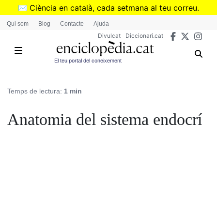
Vés
✉️
Ciència en català, cada setmana al teu correu.
al
➜
Subscriu-te al butlletí de Divulcat
.
Qui som
Blog
Contacte
Ajuda
contingut
Divulcat
Diccionari.cat
El teu portal del coneixement
Temps de lectura:
1 min
Anatomia del sistema endocrí