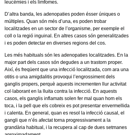
leucèmies i els limfomes.
D’altra banda, les adenopaties poden ésser úniques o
múltiples. Quan són més d’una, es poden trobar
localitzades en un sector de l’organisme, per exemple el
coll o la regió inguinal. En altres casos són generalitzades
i es poden detectar en diverses regions del cos.
Les més habituals són les adenopaties localitzades. En la
major part dels casos són degudes a un trastorn proper.
Així, és freqüent que una infecció localitzada, com ara una
otitis o una amigdalitis provoqui l’engrossiment dels
ganglis propers, perquè aquests incrementen llur activitat
col·laborant en la lluita contra la infecció. En aquests
casos, els ganglis inflamats solen fer mal quan hom els
toca, i la pell que els cobreix es pot presentar envermellida
i calenta. En general, quan es resol la infecció causal, el
gangli que n’és afectat torna progressivament a la
grandària habitual, i la recupera al cap de dues setmanes
aproximadament.