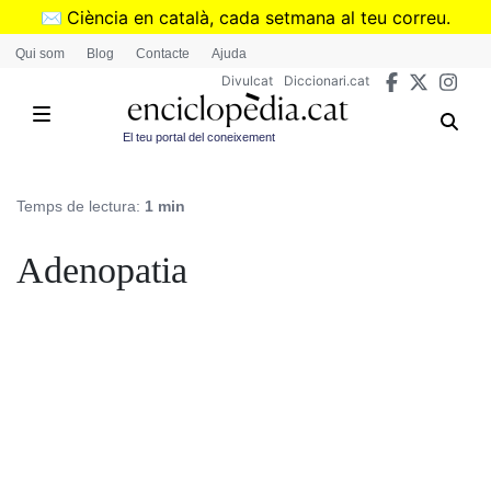
Vés
✉️
Ciència en català, cada setmana al teu correu.
al
➜
Subscriu-te al butlletí de Divulcat
.
Qui som
Blog
Contacte
Ajuda
contingut
Divulcat
Diccionari.cat
El teu portal del coneixement
Temps de lectura:
1 min
Adenopatia