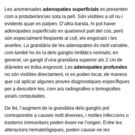
Les anomenades
adenopaties superficials
es presenten
com a protuberàncies sota la pell. Són visibles a ull nu i
evidents quan es palpen. D’altra banda, hi pot haver
adenopaties superficials en qualsevol part del cos, però
són especialment freqüents al coll, els engonals i les
aixelles. La grandària de les adenopaties és molt variable,
com també ho és la dels ganglis limfàtics normals; en
general, un gangli d’una grandària superior als 2 cm de
diàmetre es troba engrossit. Les
adenopaties profundes
no són visibles directament, ni es poden tocar, de manera
que cal aplicar algunes proves diagnostiques específiques
per a descobrir-les, com ara radiografies o tomografies
axials computades.
De fet, l’augment de la grandària dels ganglis pot
correspondre a causes molt diverses, i moltes infeccions o
trastorns immunitaris poden ésser-ne l’origen. Entre les
alteracions hematològiques, poden causar-ne les