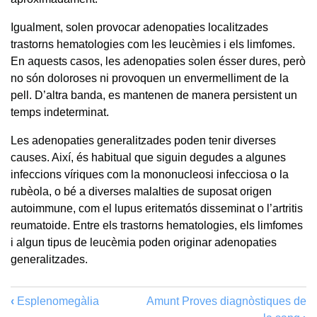
Igualment, solen provocar adenopaties localitzades
trastorns hematologies com les leucèmies i els limfomes.
En aquests casos, les adenopaties solen ésser dures, però
no són doloroses ni provoquen un envermelliment de la
pell. D’altra banda, es mantenen de manera persistent un
temps indeterminat.
Les adenopaties generalitzades poden tenir diverses
causes. Així, és habitual que siguin degudes a algunes
infeccions víriques com la mononucleosi infecciosa o la
rubèola, o bé a diverses malalties de suposat origen
autoimmune, com el lupus eritematós disseminat o l’artritis
reumatoide. Entre els trastorns hematologies, els limfomes
i algun tipus de leucèmia poden originar adenopaties
generalitzades.
‹
Esplenomegàlia
Amunt
Proves diagnòstiques de