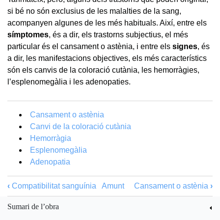
si bé no són exclusius de les malalties de la sang,
acompanyen algunes de les més habituals. Així, entre els
símptomes
,
és a dir, els trastorns subjectius, el més
particular és el cansament o astènia, i entre els
signes
,
és
a dir, les manifestacions objectives, els més característics
són els canvis de la coloració cutània, les hemorràgies,
l’esplenomegàlia i les adenopaties.
Cansament o astènia
Canvi de la coloració cutània
Hemorràgia
Esplenomegàlia
Adenopatia
‹
Compatibilitat sanguínia
Amunt
Cansament o astènia
›
Sumari de l’obra