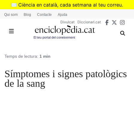
Vés
✉️
Ciència en català, cada setmana al teu correu.
al
➜
Subscriu-te al butlletí de Divulcat
.
Qui som
Blog
Contacte
Ajuda
contingut
Divulcat
Diccionari.cat
El teu portal del coneixement
Temps de lectura:
1 min
Símptomes i signes patològics
de la sang