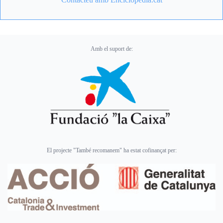
Amb el suport de:
El projecte "També recomanem" ha estat cofinançat per: