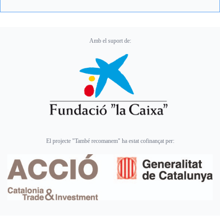
Amb el suport de:
El projecte "També recomanem" ha estat cofinançat per: