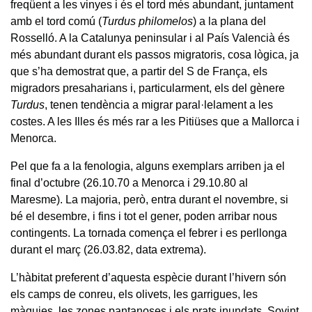
freqüent a les vinyes i és el tord més abundant, juntament
amb el tord comú (
Turdus philomelos
) a la plana del
Rosselló. A la Catalunya peninsular i al País Valencià és
més abundant durant els passos migratoris, cosa lògica, ja
que s’ha demostrat que, a partir del S de França, els
migradors presaharians i, particularment, els del gènere
Turdus
, tenen tendència a migrar paral·lelament a les
costes. A les Illes és més rar a les Pitiüses que a Mallorca i
Menorca.
Pel que fa a la fenologia, alguns exemplars arriben ja el
final d’octubre (26.10.70 a Menorca i 29.10.80 al
Maresme). La majoria, però, entra durant el novembre, si
bé el desembre, i fins i tot el gener, poden arribar nous
contingents. La tornada comença el febrer i es perllonga
durant el març (26.03.82, data extrema).
L’hàbitat preferent d’aquesta espècie durant l’hivern són
els camps de conreu, els olivets, les garrigues, les
màquies, les zones pantanoses i els prats inundats. Sovint