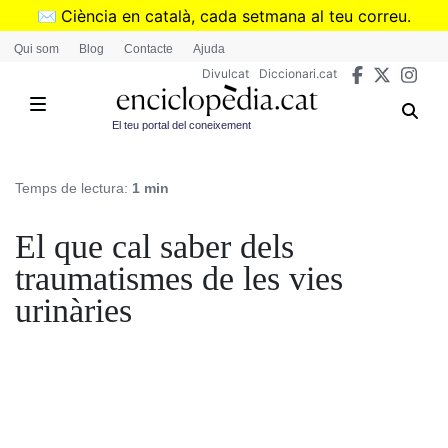
Vés
✉️
Ciència en català, cada setmana al teu correu.
al
➜
Subscriu-te al butlletí de Divulcat
.
Qui som
Blog
Contacte
Ajuda
contingut
Divulcat
Diccionari.cat
El teu portal del coneixement
Temps de lectura:
1 min
El que cal saber dels
traumatismes de les vies
urinàries