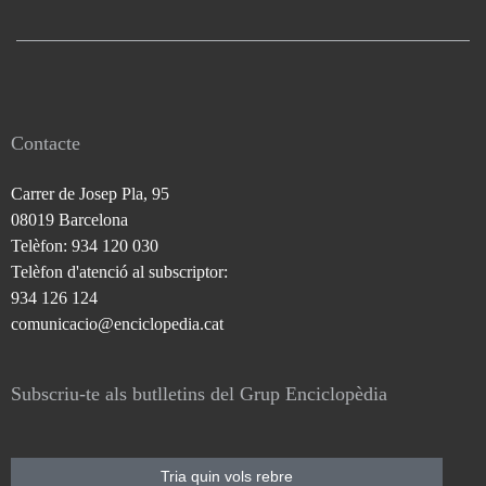
Contacte
Carrer de Josep Pla, 95
08019 Barcelona
Telèfon: 934 120 030
Telèfon d'atenció al subscriptor:
934 126 124
comunicacio@enciclopedia.cat
Subscriu-te als butlletins del Grup Enciclopèdia
Tria quin vols rebre