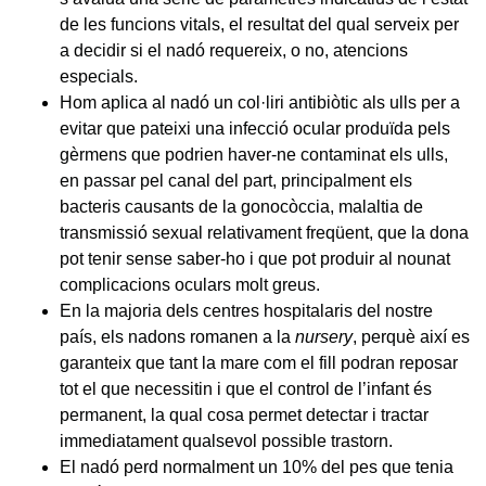
de les funcions vitals, el resultat del qual serveix per
a decidir si el nadó requereix, o no, atencions
especials.
Hom aplica al nadó un col·liri antibiòtic als ulls per a
evitar que pateixi una infecció ocular produïda pels
gèrmens que podrien haver-ne contaminat els ulls,
en passar pel canal del part, principalment els
bacteris causants de la gonocòccia, malaltia de
transmissió sexual relativament freqüent, que la dona
pot tenir sense saber-ho i que pot produir al nounat
complicacions oculars molt greus.
En la majoria dels centres hospitalaris del nostre
país, els nadons romanen a la
nursery
, perquè així es
garanteix que tant la mare com el fill podran reposar
tot el que necessitin i que el control de l’infant és
permanent, la qual cosa permet detectar i tractar
immediatament qualsevol possible trastorn.
El nadó perd normalment un 10% del pes que tenia