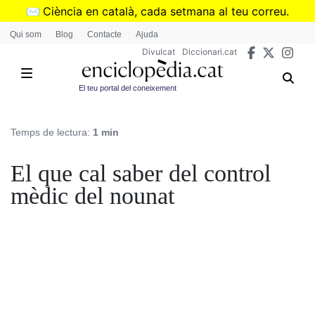
Vés
✉️
Ciència en català, cada setmana al teu correu.
al
➜
Subscriu-te al butlletí de Divulcat
.
Qui som
Blog
Contacte
Ajuda
contingut
Divulcat
Diccionari.cat
El teu portal del coneixement
Temps de lectura:
1 min
El que cal saber del control
mèdic del nounat