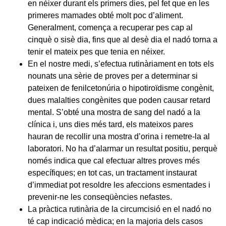
en néixer durant els primers dies, pel fet que en les
primeres mamades obté molt poc d’aliment.
Generalment, comença a recuperar pes cap al
cinquè o sisè dia, fins que al desè dia el nadó torna a
tenir el mateix pes que tenia en néixer.
En el nostre medi, s’efectua rutinàriament en tots els
nounats una sèrie de proves per a determinar si
pateixen de fenilcetonúria o hipotiroïdisme congènit,
dues malalties congènites que poden causar retard
mental. S’obté una mostra de sang del nadó a la
clínica i, uns dies més tard, els mateixos pares
hauran de recollir una mostra d’orina i remetre-la al
laboratori. No ha d’alarmar un resultat positiu, perquè
només indica que cal efectuar altres proves més
específiques; en tot cas, un tractament instaurat
d’immediat pot resoldre les afeccions esmentades i
prevenir-ne les conseqüències nefastes.
La pràctica rutinària de la circumcisió en el nadó no
té cap indicació mèdica; en la majoria dels casos