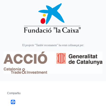
El projecte "També recomanem" ha estat cofinançat per:
Compartiu
Facebook