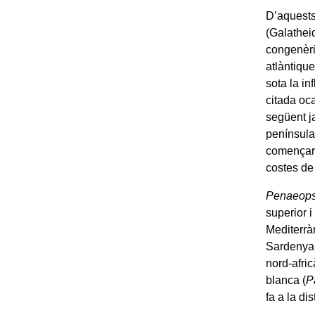
D’aquests 
(Galathe
congenèri
atlàntique
sota la in
citada oca
següent ja
península
començar a
costes de
Penaeopsi
superior i
Mediterràn
Sardenya.
nord-afric
blanca (
P
fa a la di