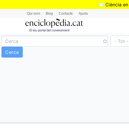
✉️
Ciència en
Qui som
Blog
Contacte
Ajuda
El teu portal del coneixement