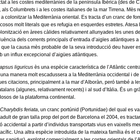
ctat a les costes mediterrànies de la península Ibèrica (des de C
 als Columbrets i a les costes italianes de la mar Tirrena. Mès
a colonitzar la Mediterrània oriental. Es tracta d’un cranc de f
cosos molt literals que es refugia en esquerdes estretes. Atesa 
lonització en àrees càlides relativament allunyades les unes de l
fluència dels corrents principals d’entrada d’aigïes atlàntiques a
 que la causa mès probable de la seva introducció deu haver est
b un influx excepcional d’aigües atlàntiques.
apsus liguricus
ès una espècie característica de l’Atlàntic centra
’una manera molt escadussera a la Mediterrània occidental i de l
ues citacions, principalment a la mar d’Alboràn, peró també a le
alans (algunes, relativament recents) i al sud d’Itàlia. És un gràp
losos de la plataforma continental.
e
Charybdis feriata
, un cranc portúnid (Portunidae) del qual es va
dult de gran talla prop del port de Barcelona el 2004, es tracta
ó accidental a partir d’individus transportats vius en vaixells m
acífic. Una altra espècie introduïda de la mateixa família és el 
tes sapidus
), explotat comercialment a les costes orientals de l’