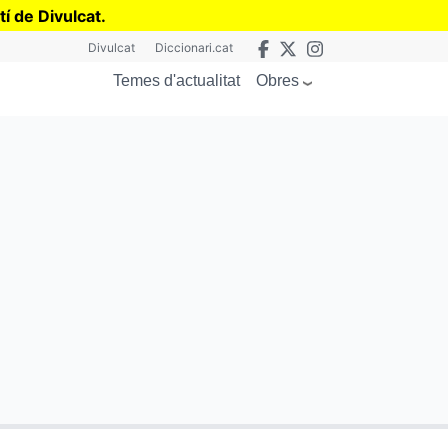
tí de Divulcat
.
Divulcat
Diccionari.cat
Obres
Temes d'actualitat