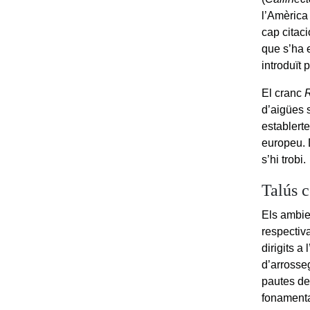
l’Amèrica
cap citac
que s’ha e
introduït 
El cranc
R
d’aigües 
establerte
europeu. 
s’hi trobi.
Talús c
Els ambie
respectiv
dirigits a
d’arrosse
pautes de
fonamenta