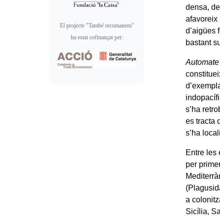
densa, de 
afavoreix 
El projecte "També recomanem"
d’aigües 
ha estat cofinançat per:
bastant su
Automate 
constituei
d’exempla
indopacíf
s’ha retro
es tracta
s’ha local
Entre les
per prime
Mediterrà
(Plagusid
a colonitz
Sicília, 