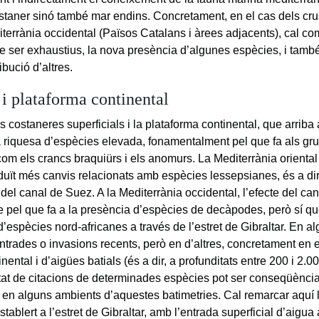
ostaner sinó també mar endins. Concretament, en el cas dels cr
iterrània occidental (Països Catalans i àrees adjacents), cal co
de ser exhaustius, la nova presència d’algunes espècies, i tamb
ribució d’altres.
 i plataforma continental
 costaneres superficials i la plataforma continental, que arriba
 riquesa d’espècies elevada, fonamentalment pel que fa als grup
com els crancs braquiürs i els anomurs. La Mediterrània oriental
duït més canvis relacionats amb espècies lessepsianes, és a di
 del canal de Suez. A la Mediterrània occidental, l’efecte del c
re pel que fa a la presència d’espècies de decàpodes, però sí qu
d’espècies nord-africanes a través de l’estret de Gibraltar. En a
’entrades o invasions recents, però en d’altres, concretament en
inental i d’aigües batials (és a dir, a profunditats entre 200 i 2.
tat de citacions de determinades espècies pot ser conseqüènci
 en alguns ambients d’aquestes batimetries. Cal remarcar aquí 
stablert a l’estret de Gibraltar, amb l’entrada superficial d’aigu