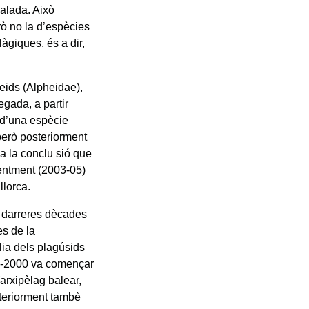
salada. Això
rò no la d’espècies
àgiques, és a dir,
feids (Alpheidae),
egada, a partir
 d’una espècie
però posteriorment
t a la conclu sió que
centment (2003-05)
llorca.
s darreres dècades
es de la
ília dels plagúsids
99-2000 va començar
(arxipèlag balear,
steriorment tambè