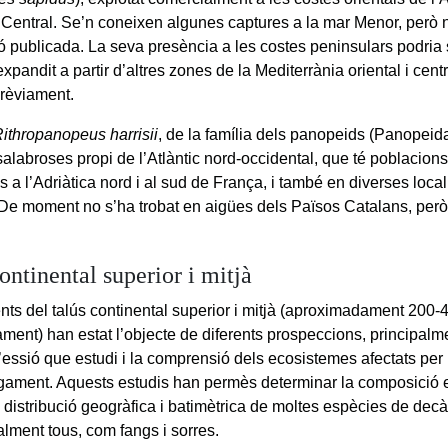
 Central. Se’n coneixen algunes captures a la mar Menor, però 
ió publicada. La seva presència a les costes peninsulars podria 
xpandit a partir d’altres zones de la Mediterrània oriental i centr
prèviament.
ithropanopeus harrisii
, de la família dels panopeids (Panopeida
salabroses propi de l’Atlàntic nord-occidental, que té poblacions
s a l’Adriàtica nord i al sud de França, i també en diverses locali
De moment no s’ha trobat en aigües dels Països Catalans, per
ontinental superior i mitjà
nts del talús continental superior i mitjà (aproximadament 200-
ament) han estat l’objecte de diferents prospeccions, principal
 l’essió que estudi i la comprensió dels ecosistemes afectats per
gament. Aquests estudis han permès determinar la composició es
 distribució geogràfica i batimètrica de moltes espècies de dec
lment tous, com fangs i sorres.