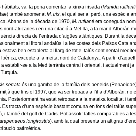
hàbitats, val la pena comentar la xinxa irisada (
Munida rutllanti
idae) també anomenat
M. iris
, el qual seria, però, una espècie 
ca. Abans de la dècada de 1970,
M. rutllanti
era coneguda nomé
s nord-africanes i en una citació a Melilla, a la mar d’Alborán 
fluència directa de l’entrada d’aigües atlàntiques. Durant la dè
sionalment al litoral andalús i a les costes dels Països Catalan
 estava ben establerta al llarg de tot el talús continental medite
 Ibèrica, excepte a la meitat nord de Catalunya. A partir d’aque
 establir-se a la Mediterrània central i oriental, i actualment ja h
 Turquia.
s serrata
és una gamba de la família dels peneids (Penaeidae),
 mitjà que fins el 1997, que va ser trobada a l’illa d’Alboràn, no
ia. Posteriorment ha estat retrobada a la mateixa localitat i tam
 Es tracta d’una espècie bastant comuna en fons del talús superi
à, i també del golf de Cadis. Pot assolir talles comparables a l
arapenaeus longirostris
), amb la qual presenta un alt grau d’e
stribució batimètrica.