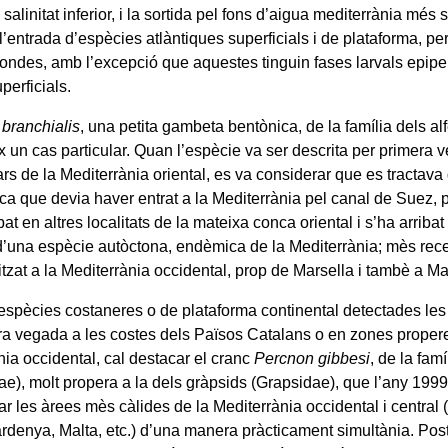
salinitat inferior, i la sortida pel fons d’aigua mediterrània més 
l’entrada d’espècies atlàntiques superficials i de plataforma, pe
fondes, amb l’excepció que aquestes tinguin fases larvals epipel
perficials.
branchialis
, una petita gambeta bentònica, de la família dels al
x un cas particular. Quan l’espècie va ser descrita per primera v
rs de la Mediterrània oriental, es va considerar que es tractava
ica que devia haver entrat a la Mediterrània pel canal de Suez, 
bat en altres localitats de la mateixa conca oriental i s’ha arriba
 d’una espècie autòctona, endèmica de la Mediterrània; mès re
itzat a la Mediterrània occidental, prop de Marsella i tambè a Ma
 espècies costaneres o de plataforma continental detectades le
ra vegada a les costes dels Països Catalans o en zones proper
nia occidental, cal destacar el cranc
Percnon gibbesi
, de la fam
ae), molt propera a la dels gràpsids (Grapsidae), que l’any 19
ar les àrees mès càlides de la Mediterrània occidental i central 
Sardenya, Malta, etc.) d’una manera pràcticament simultània. Po