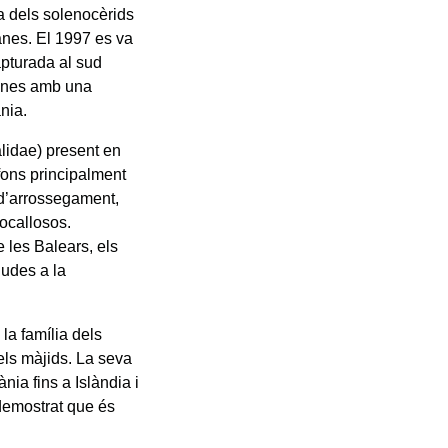
a dels solenocèrids
canes. El 1997 es va
apturada al sud
 zones amb una
nia.
lidae) present en
fons principalment
s d’arrossegament,
ocallosos.
 les Balears, els
gudes a la
 la família dels
dels màjids. La seva
nia fins a Islàndia i
demostrat que és