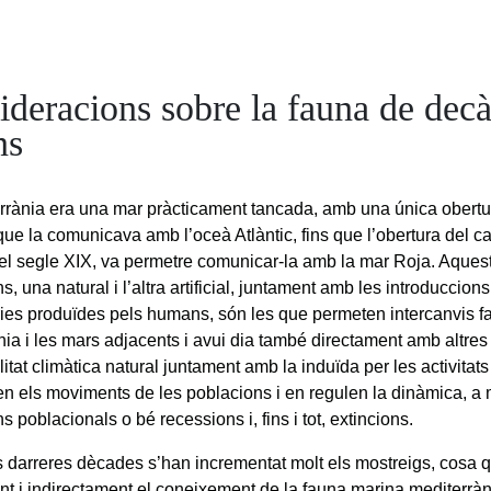
ideracions sobre la fauna de dec
ns
rrània era una mar pràcticament tancada, amb una única obertura
que la comunicava amb l’oceà Atlàntic, fins que l’obertura del c
del segle XIX, va permetre comunicar-la amb la mar Roja. Aques
, una natural i l’altra artificial, juntament amb les introduccions
ries produïdes pels humans, són les que permeten intercanvis fau
nia i les mars adjacents i avui dia també directament amb altre
litat climàtica natural juntament amb la induïda per les activita
en els moviments de les poblacions i en regulen la dinàmica, a
 poblacionals o bé recessions i, fins i tot, extincions.
s darreres dècades s’han incrementat molt els mostreigs, cosa q
nt i indirectament el coneixement de la fauna marina mediterrà