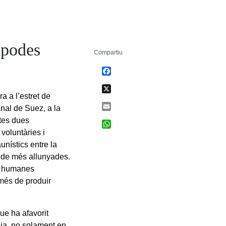
àpodes
Compartiu
Facebook
X
 a l’estret de
Email
anal de Suez, a la
tes dues
WhatsApp
 voluntàries i
nístics entre la
s de més allunyades.
ts humanes
 més de produir
ue ha afavorit
nia, no solament en