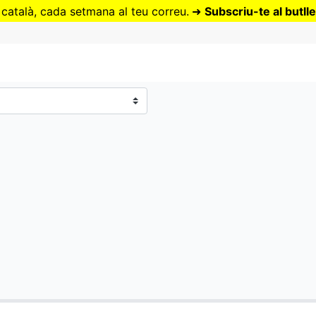
Vés
 català, cada setmana al teu correu.
➜
Subscriu-te al butlle
al
contingut