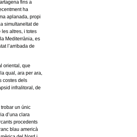
artagena fins a
 recentment ha
orma aplanada, propi
la simultaneïtat de
es altres, i totes
 la Mediterrània, es
at l’arribada de
l oriental, que
a qual, ara per ara,
s costes dels
sid infralitoral, de
 trobar un únic
ria d’una clara
ercants procedents
cranc blau americà
Amèrica del Nord i