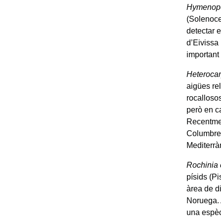
Hymenope
(Solenocer
detectar 
d’Eivissa 
important
Heterocar
aigües re
rocalloso
però en c
Recentmen
Columbret
Mediterrà
Rochinia 
písids (Pi
àrea de di
Noruega. 
una espèci