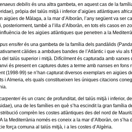
naeus debilis
és una altra gambeta, en aquest cas de la famíli
idae), pròpia del talús mitjà i inferior d’aigües atlàntiques afri
en aigües de Màlaga, a la mar d’Alboràn, l’any següent va ser c
i, posteriorment, també a l’illa d’Alboràn, en tots els casos en
 influència de les aigües atlàntiques que penetren a la Mediterrà
pus ensifer
és una gambeta de la família dels pandàlids (Panda
lativament càlides a ambdues bandes de l’Atlàntic i que viu als 
s del talús superior i mitjà. Difícilment és capturada amb xarxe
anvi és present en captures dutes a terme amb nanses en fons r
t (1998-99) se n’han capturat diversos exemplars en aigües de
s i Almeria, els quals constitueixen les úniques citacions cone
nia.
carpenteri
és un cranc de profunditat, del talús mitjà i inferior, de
sidae), una de les famílies en què s’ha escindit la gran família 
stribució comprèn les costes atlàntiques des del nord de Maurità
A la Mediterrània només es coneix a la mar d’Alboràn, on s’ha 
e força comuna al talús mitjà, i a les costes d’Algèria.