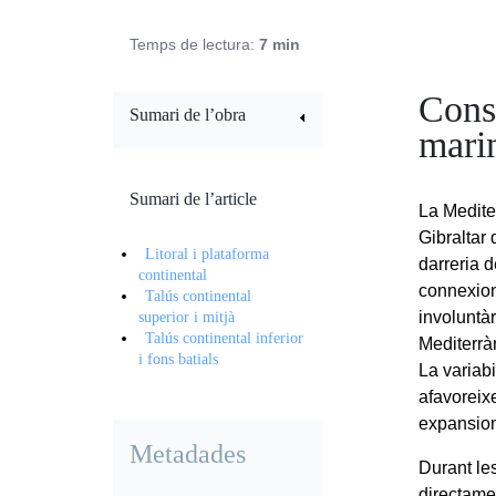
Temps de lectura:
7 min
Cons
Sumari de l’obra
mari
Sumari de l’article
La Medite
Gibraltar 
Litoral i plataforma
darreria 
continental
connexions
Talús continental
involuntà
superior i mitjà
Talús continental inferior
Mediterrà
i fons batials
La variabi
afavoreix
expansions
Metadades
Durant le
directame