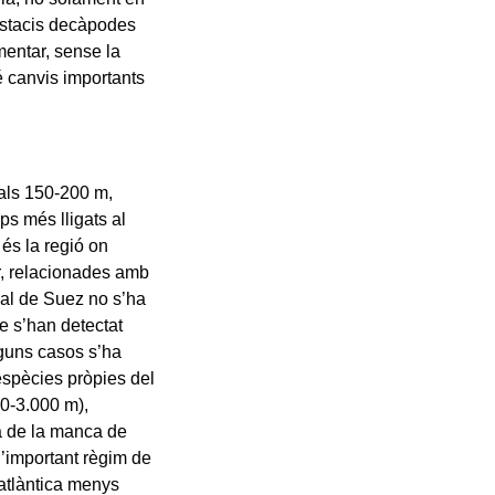
ustacis decàpodes
mentar, sense la
é canvis importants
 als 150-200 m,
s més lligats al
 és la regió on
r, relacionades amb
anal de Suez no s’ha
e s’han detectat
lguns casos s’ha
 espècies pròpies del
000-3.000 m),
a de la manca de
l’important règim de
a atlàntica menys