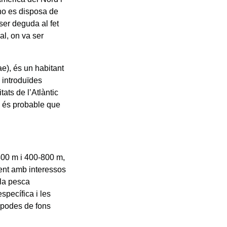
no es disposa de
ser deguda al fet
al, on va ser
e), és un habitant
 introduïdes
tats de l’Atlàntic
ò és probable que
400 m i 400-800 m,
ment amb interessos
 la pesca
pecífica i les
àpodes de fons