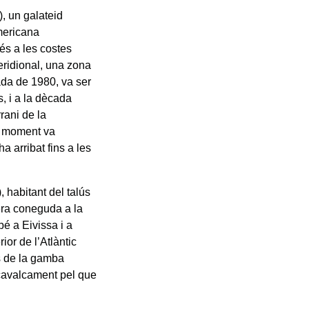
), un galateid
americana
s a les costes
meridional, una zona
cada de 1980, va ser
s, i a la dècada
rrani de la
ll moment va
a arribat fins a les
 habitant del talús
 era coneguda a la
bé a Eivissa i a
or de l’Atlàntic
es de la gamba
ncavalcament pel que