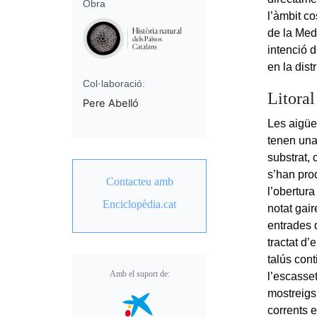
Obra
l’àmbit c
de la Med
intenció 
en la dist
Col·laboració:
Litoral
Pere Abelló
Les aigües
tenen una
substrat, 
s’han pro
Contacteu amb
l’obertura
Enciclopèdia.cat
notat gai
entrades 
tractat d
talús cont
Amb el suport de:
l’escasse
mostreigs
corrents e