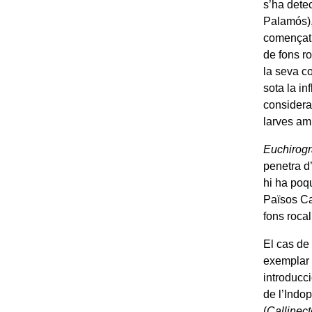
s’ha dete
Palamós),
començat 
de fons ro
la seva co
sota la in
considera
larves am
Euchirogr
penetra d
hi ha poq
Països Cat
fons rocal
El cas d
exemplar a
introducci
de l’Indop
(
Callinec