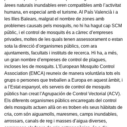
àrees naturals inundables eren compatibles amb l’activitat
humana, en especial amb el turisme. Al País Valencià i a
les Illes Balears, malgrat el nombre de zones amb
problemes causats pels mosquits, no hi ha hagut cap SCM
públic, i el control de mosquits és a càrrec d’empreses
privades, moltes de les quals tenen assessorament o estan
sota la direcció d’organismes públics, com ara
ajuntaments, facultats i instituts de recerca. Hi ha, a més,
un gran nombre d’empreses de control de plagues,
incloses les de mosquits. L’European Mosquito Control
Association (EMCA) reuneix de manera voluntària tots els
grups o persones que treballen a Europa en aquest àmbit, i
a l’Estat espanyol, els serveis de control de mosquits
públics han creat l’Agrupación de Control Vectorial (ACV).
Els diferents organismes públics encarregats del control
dels mosquits actuen allà on es troben els seus hàbitats de
cria, com són aiguamolls, maresmes, camps inundables,
arrossars, canals de reg i masses d’aigua diverses,