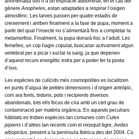
anomenada sifó o a un espiracle abdominal, en el cas del
gènere
Anopheles
, estan adaptades a respirar l’oxigen
atmosfèric. Les larves passen per quatre estadis de
creixement i arriben finalment a la fase de pupa, moment a
partir del qual l’insecte no s’alimentarà fins a completar la
metamorfosi. Finalment, la pupa donarà lloc a l’adult. Les
femelles, un cop hagin copulat, buscaran activament algun
vertebrat per a picar i xuclar la sang, ja que depenen
d’aquest recurs energètic extra per a poder fer la posta
d’ous.
Les espècies de culícids més cosmopolites es localitzen
en punts d’aigua de petites dimensions i d’origen antròpic,
com ara fonts, bidons, pots i recipients diversos
abandonats, tots ells focus de cria amb un cert grau de
contaminació per matèria orgànica. En aquests peculiars
hàbitats es troben espècies tan comunes com
Culex
pipiens
i d’altres tan recents com el mosquit tigre,
Aedes
albopictus
, present a la península Ibèrica des del 2004.
Cx.