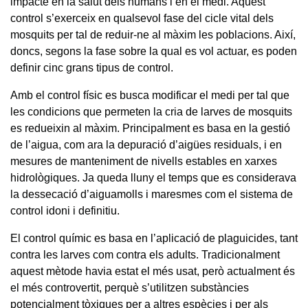
impacte en la salut dels humans i en el medi. Aquest
control s’exerceix en qualsevol fase del cicle vital dels
mosquits per tal de reduir-ne al màxim les poblacions. Així,
doncs, segons la fase sobre la qual es vol actuar, es poden
definir cinc grans tipus de control.
Amb el control físic es busca modificar el medi per tal que
les condicions que permeten la cria de larves de mosquits
es redueixin al màxim. Principalment es basa en la gestió
de l’aigua, com ara la depuració d’aigües residuals, i en
mesures de manteniment de nivells estables en xarxes
hidrològiques. Ja queda lluny el temps que es considerava
la dessecació d’aiguamolls i maresmes com el sistema de
control idoni i definitiu.
El control químic es basa en l’aplicació de plaguicides, tant
contra les larves com contra els adults. Tradicionalment
aquest mètode havia estat el més usat, però actualment és
el més controvertit, perquè s’utilitzen substàncies
potencialment tòxiques per a altres espècies i per als