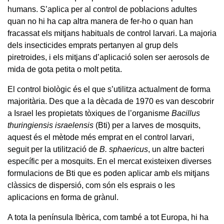
humans. S’aplica per al control de poblacions adultes
quan no hi ha cap altra manera de fer-ho o quan han
fracassat els mitjans habituals de control larvari. La majoria
dels insecticides emprats pertanyen al grup dels
piretroides, i els mitjans d’aplicació solen ser aerosols de
mida de gota petita o molt petita.
El control biològic és el que s’utilitza actualment de forma
majoritària. Des que a la dècada de 1970 es van descobrir
a Israel les propietats tòxiques de l’organisme
Bacillus
thuringiensis israelensis
(Bti) per a larves de mosquits,
aquest és el mètode més emprat en el control larvari,
seguit per la utilització de
B. sphaericus
, un altre bacteri
específic per a mosquits. En el mercat existeixen diverses
formulacions de Bti que es poden aplicar amb els mitjans
clàssics de dispersió, com són els esprais o les
aplicacions en forma de grànul.
A tota la península Ibèrica, com també a tot Europa, hi ha