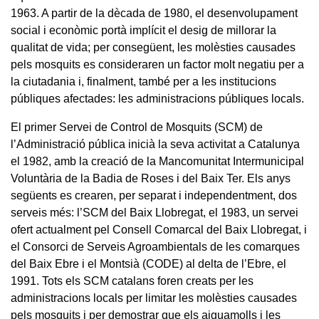
1963. A partir de la dècada de 1980, el desenvolupament
social i econòmic portà implícit el desig de millorar la
qualitat de vida; per consegüent, les molèsties causades
pels mosquits es consideraren un factor molt negatiu per a
la ciutadania i, finalment, també per a les institucions
públiques afectades: les administracions públiques locals.
El primer Servei de Control de Mosquits (SCM) de
l’Administració pública inicià la seva activitat a Catalunya
el 1982, amb la creació de la Mancomunitat Intermunicipal
Voluntària de la Badia de Roses i del Baix Ter. Els anys
següents es crearen, per separat i independentment, dos
serveis més: l’SCM del Baix Llobregat, el 1983, un servei
ofert actualment pel Consell Comarcal del Baix Llobregat, i
el Consorci de Serveis Agroambientals de les comarques
del Baix Ebre i el Montsià (CODE) al delta de l’Ebre, el
1991. Tots els SCM catalans foren creats per les
administracions locals per limitar les molèsties causades
pels mosquits i per demostrar que els aiguamolls i les