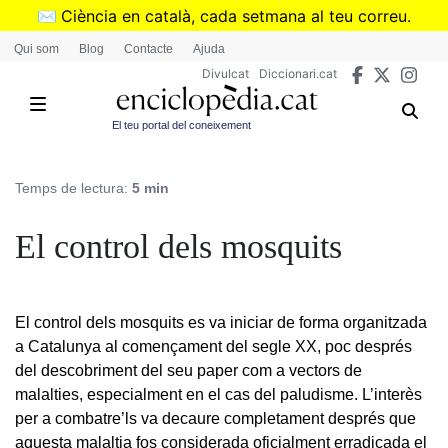
Vés
✉️
Ciència en català, cada setmana al teu correu.
al
➜
Subscriu-te al butlletí de Divulcat
.
Qui som
Blog
Contacte
Ajuda
contingut
Divulcat
Diccionari.cat
El teu portal del coneixement
Temps de lectura:
5 min
El control dels mosquits
El control dels mosquits es va iniciar de forma organitzada
a Catalunya al començament del segle XX, poc després
del descobriment del seu paper com a vectors de
malalties, especialment en el cas del paludisme. L’interès
per a combatre’ls va decaure completament després que
aquesta malaltia fos considerada oficialment erradicada el