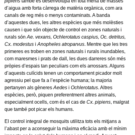
pipiens
també es desenvolupa en tota mena de masses
d’aigua amb forta càrrega de matèria orgànica, com ara
canals de reg més o menys contaminats. A banda
d’aquestes dues, les altres espècies que més molèsties
causen i que són objecte de control en zones naturals i
rurals són
Ae. vexans, Ochlerotatus caspius, Oc. detritus,
Cx. modestus
i
Anopheles atroparvus
. Mentre que les tres
primeres es troben en zones naturals i rurals inundables,
com maresmes i prats de dall, les dues darreres són més
pròpies d’espais tan peculiars com els arrossars. Alguns
d’aquests culícids tenen un comportament picador molt
agressiu pel que fa a l’espècie humana; la majoria
pertanyen als gèneres
Aedes
i
Ochlerotatus
. Altres
espècies, però, piquen preferentment altres animals,
especialment ocells, com és el cas de
Cx. pipiens
, malgrat
que també pot picar els humans.
El control integral de mosquits utilitza tots els mitjans a
l’abast per a aconseguir la màxima eficàcia amb el mínim