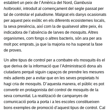
establert un peix de l’Amèrica del Nord,
Gambusia
holbrookii
, introduït al començament del segle passat per
tal de controlar el paludisme. Malgrat els danys ocasionats
per aquest peix exòtic en els diferents ecosistemes locals,
la seva presència, així com la de qualsevol altre peix, és
indicadora de l’absència de larves de mosquits. Altres
organismes, com fongs o altres bacteris, són ara per ara
molt poc emprats, ja que la majoria no ha superat la fase
de proves.
Un altre tipus de control per a combatre els mosquits és el
que deriva de la informació que l’Administració dona als
ciutadans perquè siguin capaços de prendre les mesures
més adients per a evitar que en les seves propietats hi
hagi cria de mosquits. D’aquesta manera, el públic es pot
convertir en protagonista del control de mosquits de la
seva comunitat. La realització de campanyes de
comunicació porta a porta i a les escoles constitueixen
bons exemples de promoció d’aquest tipus de control. Cal