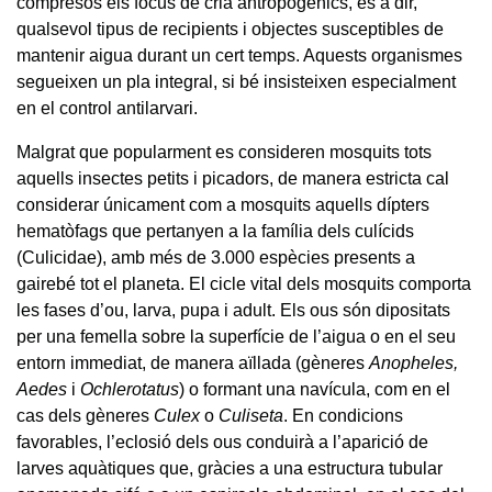
compresos els focus de cria antropogènics, és a dir,
qualsevol tipus de recipients i objectes susceptibles de
mantenir aigua durant un cert temps. Aquests organismes
segueixen un pla integral, si bé insisteixen especialment
en el control antilarvari.
Malgrat que popularment es consideren mosquits tots
aquells insectes petits i picadors, de manera estricta cal
considerar únicament com a mosquits aquells dípters
hematòfags que pertanyen a la família dels culícids
(Culicidae), amb més de 3.000 espècies presents a
gairebé tot el planeta. El cicle vital dels mosquits comporta
les fases d’ou, larva, pupa i adult. Els ous són dipositats
per una femella sobre la superfície de l’aigua o en el seu
entorn immediat, de manera aïllada (gèneres
Anopheles,
Aedes
i
Ochlerotatus
) o formant una navícula, com en el
cas dels gèneres
Culex
o
Culiseta
. En condicions
favorables, l’eclosió dels ous conduirà a l’aparició de
larves aquàtiques que, gràcies a una estructura tubular