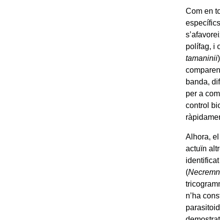
Com en to
específic
s’afavorei
polífag, i
tamaninii
comparen 
banda, di
per a com
control b
ràpidamen
Alhora, e
actuïn alt
identifica
(
Necremn
tricogram
n’ha const
parasitoi
demostrat 