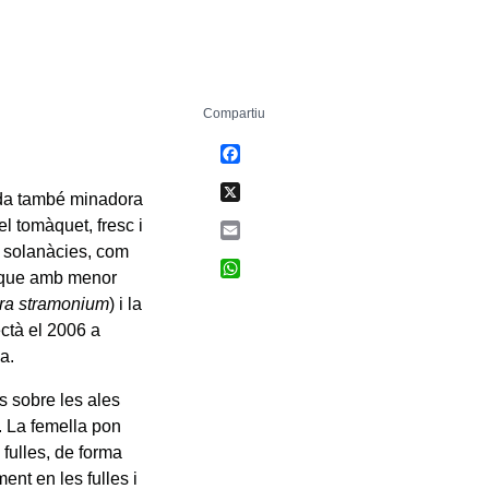
Compartiu
Facebook
X
da també minadora
l tomàquet, fresc i
Email
es solanàcies, com
WhatsApp
 i que amb menor
ra stramonium
) i la
ectà el 2006 a
a.
s sobre les ales
s. La femella pon
 fulles, de forma
ent en les fulles i