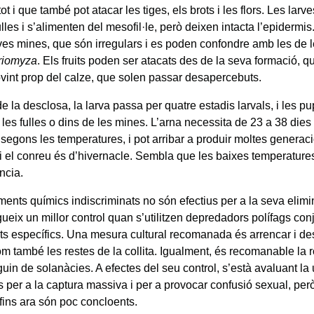
, tot i que també pot atacar les tiges, els brots i les flors. Les lar
ulles i s’alimenten del mesofil·le, però deixen intacta l’epidermi
oves mines, que són irregulars i es poden confondre amb les de 
riomyza
. Els fruits poden ser atacats des de la seva formació, qu
sovint prop del calze, que solen passar desapercebuts.
 la desclosa, la larva passa per quatre estadis larvals, i les p
 les fulles o dins de les mines. L’arna necessita de 23 a 38 dies
 segons les temperatures, i pot arribar a produir moltes generac
si el conreu és d’hivernacle. Sembla que les baixes temperatures
ncia.
ments químics indiscriminats no són efectius per a la seva elimi
ueix un millor control quan s’utilitzen depredadors polífags c
ts específics. Una mesura cultural recomanada és arrencar i destr
com també les restes de la collita. Igualment, és recomanable la
uin de solanàcies. A efectes del seu control, s’està avaluant la u
 per a la captura massiva i per a provocar confusió sexual, però
 fins ara són poc concloents.