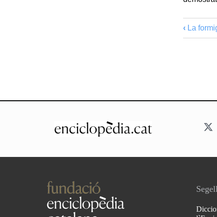
‹
La formi
Segell
Diccio