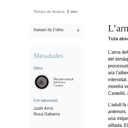
Temps de lectura:
2 min
L’ar
Sumari de l’obra
Tuta abs
L’arna de
Metadades
del tomàq
processat,
Obra
ara l’albe
intensita
morella ve
Castelló,
Col·laboració:
L’adult f
Judit Arnó
anteriors.
Rosa Gabarra
una mitjan
aïllada. E