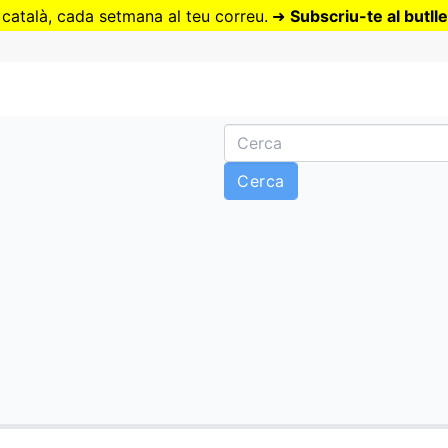
Vés
 català, cada setmana al teu correu.
➜
Subscriu-te al butlle
al
contingut