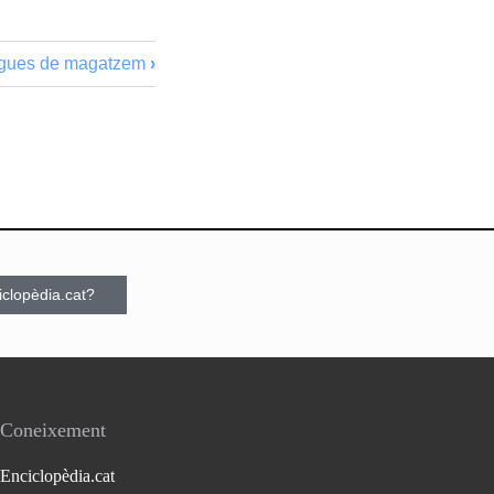
gues de magatzem
›
ciclopèdia.cat?
Coneixement
Enciclopèdia.cat