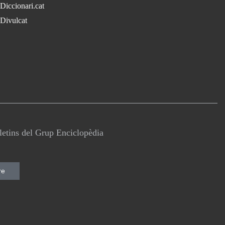
Diccionari.cat
Divulcat
lletins del Grup Enciclopèdia
re