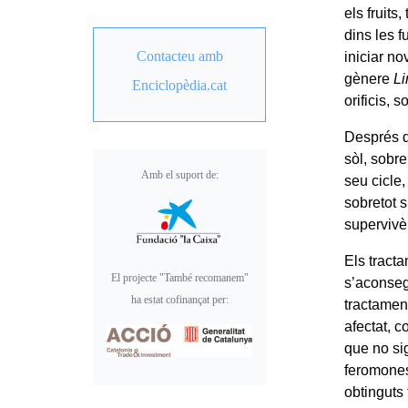
els fruits
dins les f
Contacteu amb
iniciar n
gènere
Li
Enciclopèdia.cat
orificis, 
Després de
sòl, sobre
Amb el suport de:
seu cicle,
sobretot 
supervivè
Els tracta
El projecte "També recomanem"
s’aconseg
ha estat cofinançat per:
tractamen
afectat, 
que no sig
feromones
obtinguts