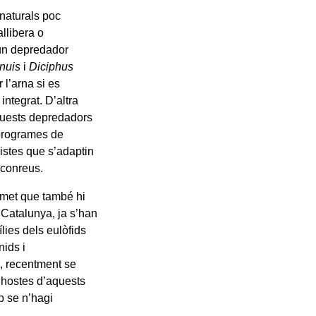
naturals poc
llibera o
 un depredador
enuis
i
Diciphus
 l’arna si es
ntegrat. D’altra
aquests depredadors
 programes de
istes que s’adaptin
 conreus.
rmet que també hi
a Catalunya, ja s’han
lies dels eulòfids
nids i
s, recentment se
es hostes d’aquests
p se n’hagi