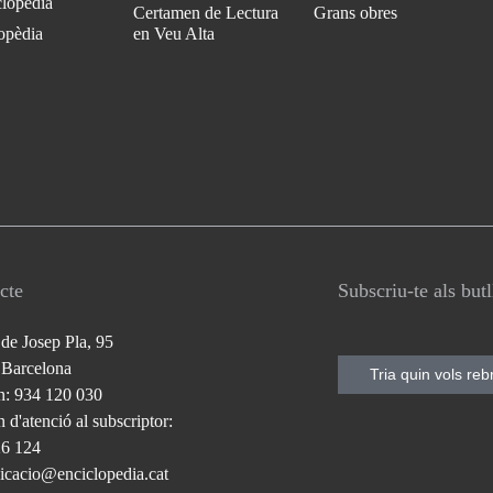
clopèdia
Certamen de Lectura
Grans obres
opèdia
en Veu Alta
cte
Subscriu-te als but
 de Josep Pla, 95
 Barcelona
Tria quin vols reb
n: 934 120 030
 d'atenció al subscriptor:
26 124
cacio@enciclopedia.cat