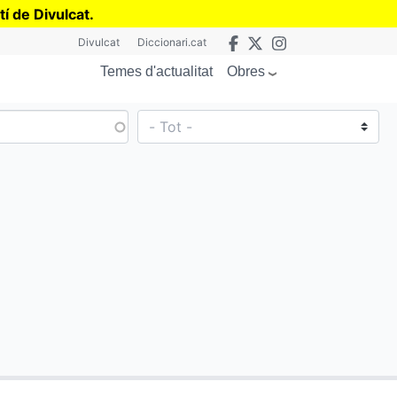
tí de Divulcat
.
Divulcat
Diccionari.cat
Obres
Temes d'actualitat