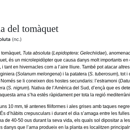
na del tomàquet
oluta
(nc.)
l tomàquet,
Tuta absoluta
(
Lepidoptera
:
Gelechiidae
), anomena
uet, és un microlepidòpter que causa danys molt importants en e
 i tant en hivernacles com a l’aire lliure. També pot atacar altr
rginiera (
Solanum melongena
) i la patatera (
S. tuberosum
), tot
t. Només se li coneixen dos hostes secundaris: l’estramoni (
Datu
ra (
S. nigrum
). Nativa de l’Amèrica del Sud, d’ençà que es det
 aquesta arna s’ha estès ràpidament per tota la regió mediterràni
a uns 10 mm, té antenes filiformes i ales grises amb taques negre
 És d’hàbits crepusculars i durant el dia s’amaga entre les fulle
a de 40-50 ous durant la seva vida, els quals sol dipositar a les
ls danys que l’arna produeix en la planta es localitzen principalm