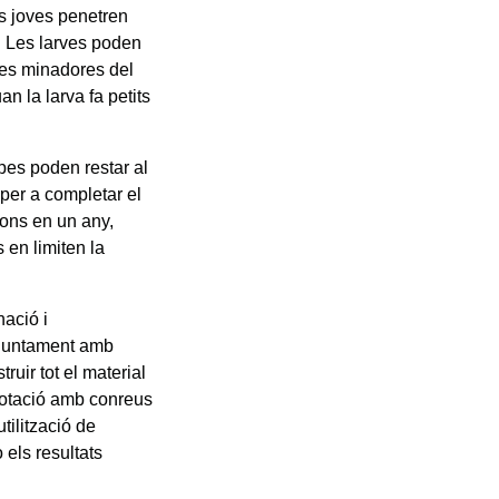
ves joves penetren
s. Les larves poden
les minadores del
an la larva fa petits
upes poden restar al
 per a completar el
ions en un any,
 en limiten la
nació i
onjuntament amb
uir tot el material
 rotació amb conreus
tilització de
 els resultats