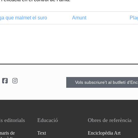
ga que malmet el suro
Amunt
Pla
Vols subscriure't al butlletí d'En
s editorials
Educació
Obres de referència
naris de
Text
Enciclopèdia Art