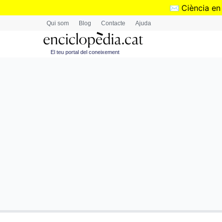
✉️
Ciència en
Qui som
Blog
Contacte
Ajuda
El teu portal del coneixement