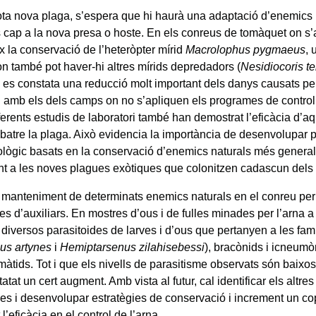
ta nova plaga, s’espera que hi haurà una adaptació d’enemics 
s cap a la nova presa o hoste. En els conreus de tomàquet on s’a
x la conservació de l’heteròpter mírid
Macrolophus pygmaeus
,
 on també pot haver-hi altres mírids depredadors (
Nesidiocoris t
) es constata una reducció molt important dels danys causats per
amb els dels camps on no s’apliquen els programes de control i
ferents estudis de laboratori també han demostrat l’eficàcia d’
batre la plaga. Això evidencia la importància de desenvolupar
iològic basats en la conservació d’enemics naturals més general
t a les noves plagues exòtiques que colonitzen cadascun dels
l manteniment de determinats enemics naturals en el conreu pe
res d’auxiliars. En mostres d’ous i de fulles minades per l’arna 
t diversos parasitoides de larves i d’ous que pertanyen a les famí
us artynes
i
Hemiptarsenus zilahisebessi
), bracònids i icneumò
màtids. Tot i que els nivells de parasitisme observats són baixo
atat un cert augment. Amb vista al futur, cal identificar els altr
des i desenvolupar estratègies de conservació i increment un co
l’eficàcia en el control de l’arna.