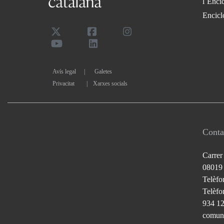
l`Enci
Encicl
Avís legal
Galetes
Privacitat
|
Xarxes socials
Conta
Carrer
08019
Telèfo
Telèfon
934 1
comuni