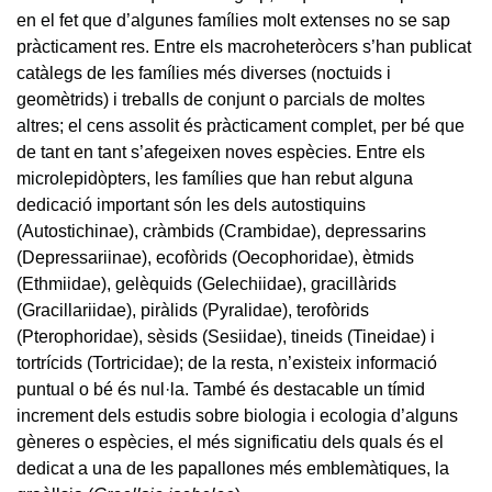
en el fet que d’algunes famílies molt extenses no se sap
pràcticament res. Entre els macroheteròcers s’han publicat
catàlegs de les famílies més diverses (noctuids i
geomètrids) i treballs de conjunt o parcials de moltes
altres; el cens assolit és pràcticament complet, per bé que
de tant en tant s’afegeixen noves espècies. Entre els
microlepidòpters, les famílies que han rebut alguna
dedicació important són les dels autostiquins
(Autostichinae), cràmbids (Crambidae), depressarins
(Depressariinae), ecofòrids (Oecophoridae), ètmids
(Ethmiidae), gelèquids (Gelechiidae), gracillàrids
(Gracillariidae), piràlids (Pyralidae), terofòrids
(Pterophoridae), sèsids (Sesiidae), tineids (Tineidae) i
tortrícids (Tortricidae); de la resta, n’existeix informació
puntual o bé és nul·la. També és destacable un tímid
increment dels estudis sobre biologia i ecologia d’alguns
gèneres o espècies, el més significatiu dels quals és el
dedicat a una de les papallones més emblemàtiques, la