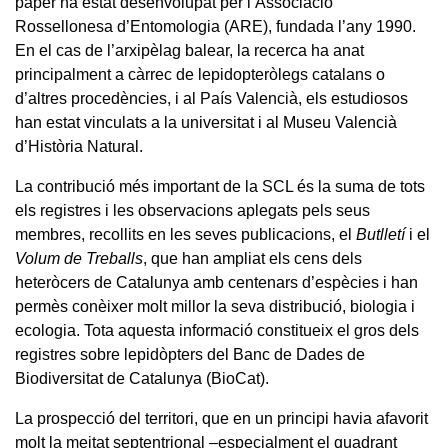
paper ha estat desenvolupat per l’Associació
Rossellonesa d’Entomologia (ARE), fundada l’any 1990.
En el cas de l’arxipèlag balear, la recerca ha anat
principalment a càrrec de lepidopteròlegs catalans o
d’altres procedències, i al País Valencià, els estudiosos
han estat vinculats a la universitat i al Museu Valencià
d’Història Natural.
La contribució més important de la SCL és la suma de tots
els registres i les observacions aplegats pels seus
membres, recollits en les seves publicacions, el
Butlletí
i el
Volum de Treballs
, que han ampliat els cens dels
heteròcers de Catalunya amb centenars d’espècies i han
permès conèixer molt millor la seva distribució, biologia i
ecologia. Tota aquesta informació constitueix el gros dels
registres sobre lepidòpters del Banc de Dades de
Biodiversitat de Catalunya (BioCat).
La prospecció del territori, que en un principi havia afavorit
molt la meitat septentrional –especialment el quadrant