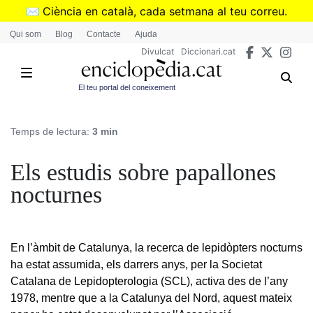
Vés
✉️
Ciència en català, cada setmana al teu correu.
al
➜
Subscriu-te al butlletí de Divulcat
.
Qui som
Blog
Contacte
Ajuda
contingut
Divulcat
Diccionari.cat
El teu portal del coneixement
Temps de lectura:
3 min
Els estudis sobre papallones
nocturnes
En l’àmbit de Catalunya, la recerca de lepidòpters nocturns
ha estat assumida, els darrers anys, per la Societat
Catalana de Lepidopterologia (SCL), activa des de l’any
1978, mentre que a la Catalunya del Nord, aquest mateix