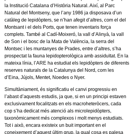
la Institució Catalana d’Història Natural. Així, al Parc
Natural del Montseny, que l’any 1986 ja disposava d’un
catàleg de lepidòpters, se n’han afegit d’altres, com el del
Montsant i el dels Ports, que tenen inventaris força
complets. També al Cadí-Moixeró, la vall d’Alinyà, la vall
de Son i el bosc de la Mata de València, la serra del
Montsec i les muntanyes de Prades, entre d’altres, s’ha
prospectat la fauna lepidopterològica amb assiduïtat. En la
mateixa línia, l’ARE ha estudiat els lepidòpters de diferents
reserves naturals de la Catalunya del Nord, com les
d’Eina, Jújols, Mentet, Noedes o Nyer.
Simultàniament, és significatiu el canvi progressiu en
l’abast d’aquests estudis, ja que, si en un principi estaven
exclusivament focalitzats en els macroheteròcers, cada
cop s’ha dedicat més atenció als microlepidòpters,
taxonòmicament més complexos i molt menys estudiats.
Tot i això, encara existeix un buit important en el
coneixement d’aquest últim grup, la qual cosa es palesa