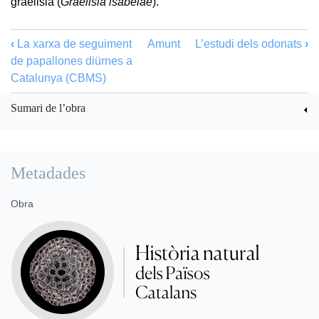
graèllsia (
Graellsia isabelae
).
‹
La xarxa de seguiment
Amunt
L’estudi dels odonats
›
de papallones diürnes a
Catalunya (CBMS)
Sumari de l’obra
Metadades
Obra