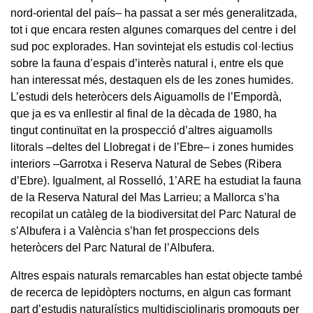
nord-oriental del país– ha passat a ser més generalitzada,
tot i que encara resten algunes comarques del centre i del
sud poc explorades. Han sovintejat els estudis col·lectius
sobre la fauna d’espais d’interès natural i, entre els que
han interessat més, destaquen els de les zones humides.
L’estudi dels heteròcers dels Aiguamolls de l’Empordà,
que ja es va enllestir al final de la dècada de 1980, ha
tingut continuïtat en la prospecció d’altres aiguamolls
litorals –deltes del Llobregat i de l’Ebre– i zones humides
interiors –Garrotxa i Reserva Natural de Sebes (Ribera
d’Ebre). Igualment, al Rosselló, 1’ARE ha estudiat la fauna
de la Reserva Natural del Mas Larrieu; a Mallorca s’ha
recopilat un catàleg de la biodiversitat del Parc Natural de
s’Albufera i a València s’han fet prospeccions dels
heteròcers del Parc Natural de l’Albufera.
Altres espais naturals remarcables han estat objecte també
de recerca de lepidòpters nocturns, en algun cas formant
part d’estudis naturalístics multidisciplinaris promoguts per