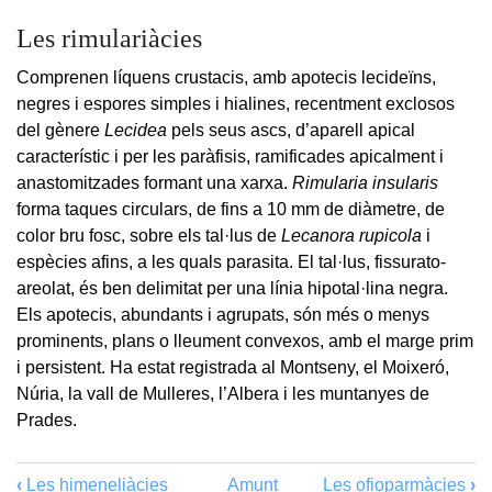
Les rimulariàcies
Comprenen líquens crustacis, amb apotecis lecideïns,
negres i espores simples i hialines, recentment exclosos
del gènere
Lecidea
pels seus ascs, d’aparell apical
característic i per les paràfisis, ramificades apicalment i
anastomitzades formant una xarxa.
Rimularia insularis
forma taques circulars, de fins a 10 mm de diàmetre, de
color bru fosc, sobre els tal·lus de
Lecanora rupicola
i
espècies afins, a les quals parasita. El tal·lus, fissurato-
areolat, és ben delimitat per una línia hipotal·lina negra.
Els apotecis, abundants i agrupats, són més o menys
prominents, plans o lleument convexos, amb el marge prim
i persistent. Ha estat registrada al Montseny, el Moixeró,
Núria, la vall de Mulleres, l’Albera i les muntanyes de
Prades.
‹
Les himeneliàcies
Amunt
Les ofioparmàcies
›