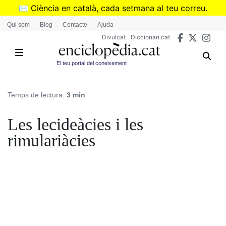
Vés
✉️
Ciència en català, cada setmana al teu correu.
al
➜
Subscriu-te al butlletí de Divulcat
.
Qui som
Blog
Contacte
Ajuda
contingut
Divulcat
Diccionari.cat
El teu portal del coneixement
Temps de lectura:
3 min
Les lecideàcies i les
rimulariàcies