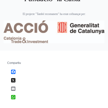
El projecte "També recomanem" ha estat cofinançat per:
Compartiu
Facebook
X
Email
WhatsApp