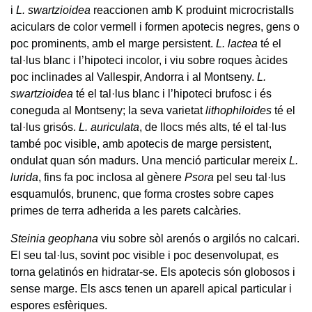
i
L. swartzioidea
reaccionen amb K produint microcristalls
aciculars de color vermell i formen apotecis negres, gens o
poc prominents, amb el marge persistent.
L. lactea
té el
tal·lus blanc i l’hipoteci incolor, i viu sobre roques àcides
poc inclinades al Vallespir, Andorra i al Montseny.
L.
swartzioidea
té el tal·lus blanc i l’hipoteci brufosc i és
coneguda al Montseny; la seva varietat
lithophiloides
té el
tal·lus grisós.
L. auriculata
, de llocs més alts, té el tal·lus
també poc visible, amb apotecis de marge persistent,
ondulat quan són madurs. Una menció particular mereix
L.
lurida
, fins fa poc inclosa al gènere
Psora
pel seu tal·lus
esquamulós, brunenc, que forma crostes sobre capes
primes de terra adherida a les parets calcàries.
Steinia geophana
viu sobre sòl arenós o argilós no calcari.
El seu tal·lus, sovint poc visible i poc desenvolupat, es
torna gelatinós en hidratar-se. Els apotecis són globosos i
sense marge. Els ascs tenen un aparell apical particular i
espores esfèriques.