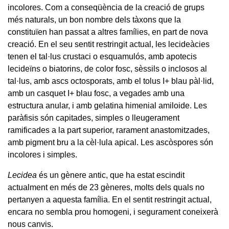
incolores. Com a conseqüència de la creació de grups
més naturals, un bon nombre dels tàxons que la
constituïen han passat a altres famílies, en part de nova
creació. En el seu sentit restringit actual, les lecideàcies
tenen el tal·lus crustaci o esquamulós, amb apotecis
lecideïns o biatorins, de color fosc, sèssils o inclosos al
tal·lus, amb ascs octosporats, amb el tolus I+ blau pàl·lid,
amb un casquet I+ blau fosc, a vegades amb una
estructura anular, i amb gelatina himenial amiloide. Les
paràfisis són capitades, simples o lleugerament
ramificades a la part superior, rarament anastomitzades,
amb pigment bru a la cèl·lula apical. Les ascòspores són
incolores i simples.
Lecidea
és un gènere antic, que ha estat escindit
actualment en més de 23 gèneres, molts dels quals no
pertanyen a aquesta família. En el sentit restringit actual,
encara no sembla prou homogeni, i segurament coneixerà
nous canvis.