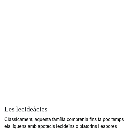
Les lecideàcies
Clàssicament, aquesta família comprenia fins fa poc temps
els líquens amb apotecis lecideïns o biatorins i espores