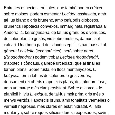
Entre les espècies terrícoles, que també poden créixer
sobre molses, podem esmentar
Lecidea assimilata
, amb
tal·lus blanc o gris brunenc, amb cefalodis globosos,
brunencs i apotecis convexos, immarginats, registrada a
Andorra.
L. berengeriana
, de tal·lus granulós o verrucós,
de color blanc o grisós, viu sobre molses, damunt sòl
calcari. Una bona part dels tàxons epifítics han passat al
gènere
Lecidella
(lecanoràcies), però sobre neret
(
Rhododendron
) podem trobar
Lecidea rhododendri
,
d’apotecis còncaus, gairebé urceolats, que al final es
tornen plans. Sobre fusta, en llocs muntanyosos,
L.
botryosa
forma tal·lus de color bru o gris verdós,
densament recoberts d’apotecis plans, de color bru fosc,
amb un marge més clar, persistent. Sobre escorces de
planifoli hi viu
L. exigua
, de tal·lus molt prim, gris més o
menys verdós, i apotecis bruns, amb tonalitats vermelles o
vermell negroses, més clares en estat hidratat. A l’alta
muntanya, sobre roques silícies dures i exposades, sovint