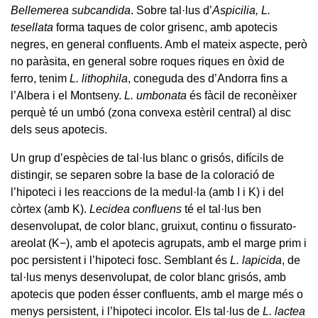
Bellemerea subcandida
. Sobre tal·lus d’
Aspicilia, L.
tesellata
forma taques de color grisenc, amb apotecis
negres, en general confluents. Amb el mateix aspecte, però
no paràsita, en general sobre roques riques en òxid de
ferro, tenim
L. lithophila
, coneguda des d’Andorra fins a
l’Albera i el Montseny.
L. umbonata
és fàcil de reconèixer
perquè té un umbó (zona convexa estèril central) al disc
dels seus apotecis.
Un grup d’espècies de tal·lus blanc o grisós, difícils de
distingir, se separen sobre la base de la coloració de
l’hipoteci i les reaccions de la medul·la (amb I i K) i del
còrtex (amb K).
Lecidea confluens
té el tal·lus ben
desenvolupat, de color blanc, gruixut, continu o fissurato-
areolat (K−), amb el apotecis agrupats, amb el marge prim i
poc persistent i l’hipoteci fosc. Semblant és
L. lapicida
, de
tal·lus menys desenvolupat, de color blanc grisós, amb
apotecis que poden ésser confluents, amb el marge més o
menys persistent, i l’hipoteci incolor. Els tal·lus de
L. lactea