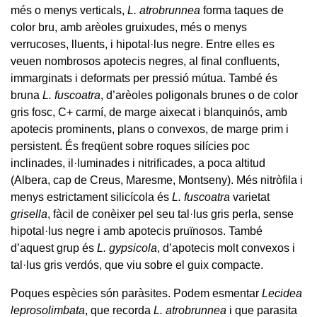
més o menys verticals,
L. atrobrunnea
forma taques de
color bru, amb arèoles gruixudes, més o menys
verrucoses, lluents, i hipotal·lus negre. Entre elles es
veuen nombrosos apotecis negres, al final confluents,
immarginats i deformats per pressió mútua. També és
bruna
L. fuscoatra
, d’arèoles poligonals brunes o de color
gris fosc, C+ carmí, de marge aixecat i blanquinós, amb
apotecis prominents, plans o convexos, de marge prim i
persistent. És freqüent sobre roques silícies poc
inclinades, il·luminades i nitrificades, a poca altitud
(Albera, cap de Creus, Maresme, Montseny). Més nitròfila i
menys estrictament silicícola és
L. fuscoatra
varietat
grisella
, fàcil de conèixer pel seu tal·lus gris perla, sense
hipotal·lus negre i amb apotecis pruïnosos. També
d’aquest grup és
L. gypsicola
, d’apotecis molt convexos i
tal·lus gris verdós, que viu sobre el guix compacte.
Poques espècies són paràsites. Podem esmentar
Lecidea
leprosolimbata
, que recorda
L. atrobrunnea
i que parasita