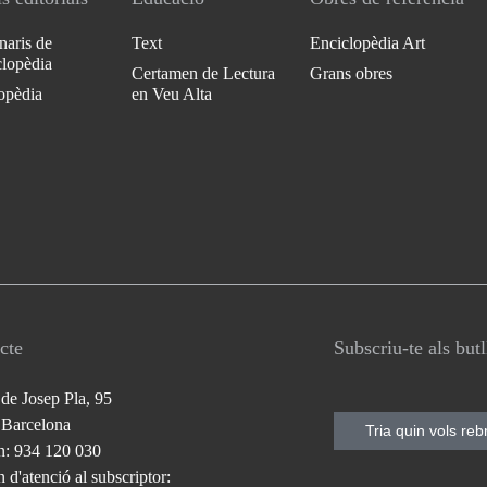
naris de
Text
Enciclopèdia Art
clopèdia
Certamen de Lectura
Grans obres
opèdia
en Veu Alta
cte
Subscriu-te als but
 de Josep Pla, 95
 Barcelona
Tria quin vols reb
n: 934 120 030
 d'atenció al subscriptor: