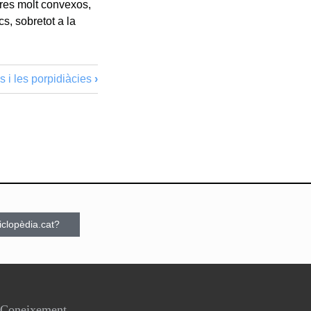
res molt convexos,
cs, sobretot a la
 i les porpidiàcies
›
ciclopèdia.cat?
Coneixement