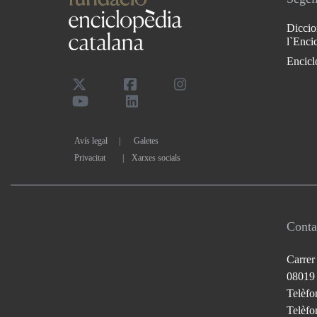
Diccio
l`Enci
Encicl
Avís legal
Galetes
Privacitat
|
Xarxes socials
Conta
Carrer
08019
Telèfo
Telèfon