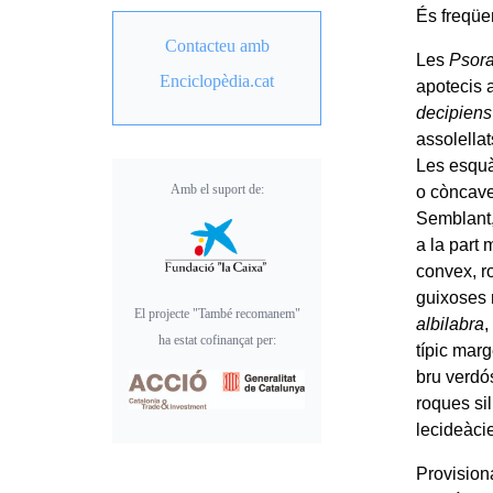
És freqüe
Contacteu amb
Les
Psor
Enciclopèdia.cat
apotecis 
decipiens
assolella
Les esquà
Amb el suport de:
o còncave
Semblant,
a la part 
convex, r
guixoses 
El projecte "També recomanem"
albilabra
,
ha estat cofinançat per:
típic marg
bru verdó
roques sil
lecideàci
Provision