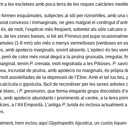
nt a les escletxes amb poca terra de les roques calcàries medite
a
formen esquàmules, subjectes al sòl per rizinohifes, amb una 
aviat convexos i immarginats, ne gres malgrat el contingut d’an
és, de molt, l’espècie més freqüent, sobretot als sòls calcaris o
ts, de les zones baixes, si bé als Pirineus pot pujar ocasionalm
mules (1-8 mm) són més o menys vermelloses (verdoses en esta
s, amb apotecis marginals, sovint absents. L’epiteci és bru verm
 però de color més rosat degut a la pruïna gruixuda, irregular, f
marginal, tenim
P. crenata
, molt registrada a les Pitiüses.
P. savic
osa, incrustat de pruïna, amb apotecis no marginals, és pròpia d
molt assolellades de la depressió de l’Ebre. Amb el tal·lus br
 calcícola o gipsícola, fàcil de reconèixer per les seves arèole
e blanc, i
P. gresinonis
, que forma elegants grups discoïdals d
s, amb apotecis abundants i prominents al centre, a la terra pri
ícies, a l’Alt Empordà. L’antiga
P. lurida
és inclosa actualment a 
es.
alment, hom inclou aquí
Glyphopeltis ligustica
, un curiós liquen