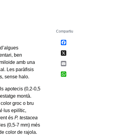
Compartiu
Facebook
 d’algues
X
entari, ben
 amiloide amb una
Email
al. Les paràfisis
WhatsApp
s, sense halo.
ls apotecis (0,2-0,5
l’estatge montà.
color groc o bru
lus epilític,
rent és
P. testacea
mules (0,5-7 mm) més
e color de rajola.