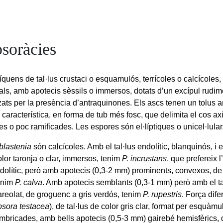
psoràcies
íquens de tal·lus crustaci o esquamulós, terrícoles o calcícoles,
als, amb apotecis sèssils o immersos, dotats d’un excípul rudim
tzats per la presència d’antraquinones. Els ascs tenen un tolus
 característica, en forma de tub més fosc, que delimita el cos axi
es o poc ramificades. Les espores són el·líptiques o unicel·lular
blastenia
són calcícoles. Amb el tal·lus endolític, blanquinós, i e
lor taronja o clar, immersos, tenim
P. incrustans
, que prefereix 
olític, però amb apotecis (0,3-2 mm) prominents, convexos, de 
tenim
P. calva
. Amb apotecis semblants (0,3-1 mm) però amb el tal·
-areolat, de groguenc a gris verdós, tenim
P. rupestris
. Força dife
sora testacea
), de tal·lus de color gris clar, format per esquà
mbricades, amb bells apotecis (0,5-3 mm) gairebé hemisfèrics, d