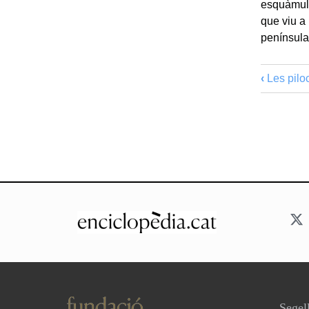
esquàmule
que viu a 
península
‹
Les piloc
Segell