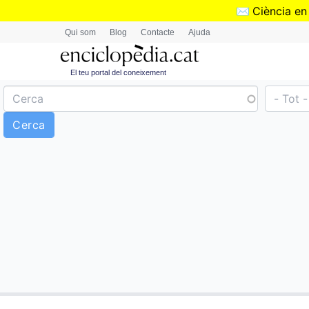
✉️
Ciència en
Qui som
Blog
Contacte
Ajuda
El teu portal del coneixement