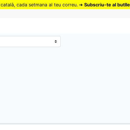
Vés
 català, cada setmana al teu correu.
➜
Subscriu-te al butlle
al
contingut