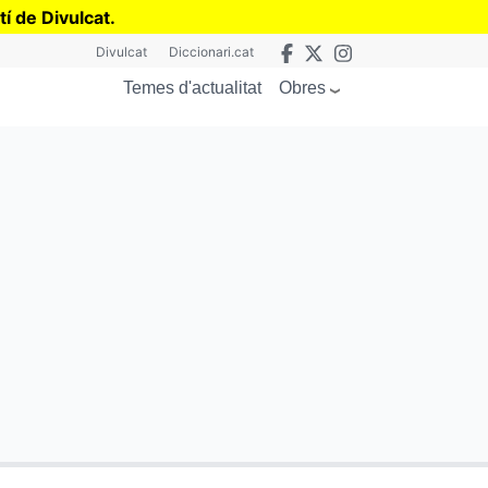
tí de Divulcat
.
Divulcat
Diccionari.cat
Obres
Temes d'actualitat