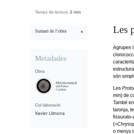
Temps de lectura:
2 min
Les 
Sumari de l’obra
Agrupen l
clorococc
Metadades
caracteri
estructura
Obra
són simpl
Les
Proto
mm) de co
També end
Col·laboració:
taronja, 
Xavier Llimona
fissurato
(
=Chrysop
o menys i