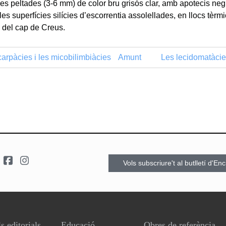
s peltades (3-6 mm) de color bru grisós clar, amb apotecis neg
les superfícies silícies d’escorrentia assolellades, en llocs tèrmi
 del cap de Creus.
arpàcies i les micobilimbiàcies
Amunt
Les lecidomatàcies
Vols subscriure't al butlletí d'En
s editorials
Educació
Obres de referència