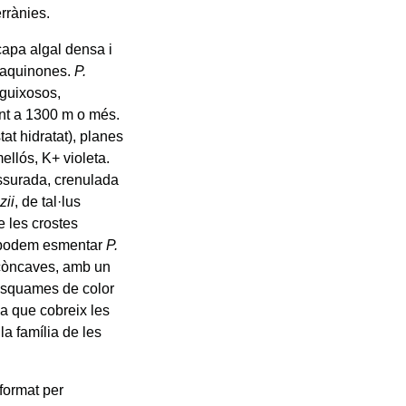
rrànies.
capa algal densa i
traquinones.
P.
 guixosos,
ent a 1300 m o més.
t hidratat), planes
ellós, K+ violeta.
issurada, crenulada
zii
, de tal·lus
e les crostes
u, podem esmentar
P.
s còncaves, amb un
’esquames de color
ma que cobreix les
la família de les
 format per