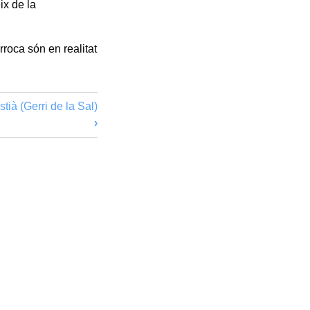
ix de la
rroca són en realitat
tià (Gerri de la Sal)
›