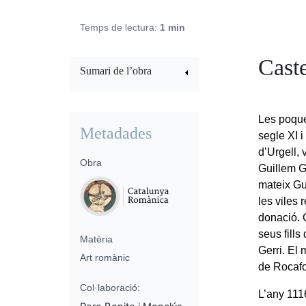
Temps de lectura:
1 min
Caste
Sumari de l’obra
Les poque
Metadades
segle XI i
d’Urgell, 
Obra
Guillem G
mateix Gui
les viles 
donació. 
seus fills
Matèria
Gerri. El 
Art romànic
de Rocafo
Col·laboració:
L’any 111