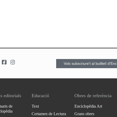
Vols subscriure't al butlletí d'En
s editorials
Educació
Obres de referència
naris de
Text
Enciclopèdia Art
clopèdia
Certamen de Lectura
Grans obres