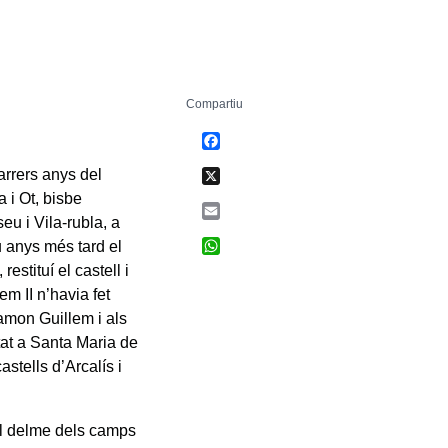
Compartiu
Facebook
X
arrers anys del
 i Ot, bisbe
Email
eu i Vila-rubla, a
WhatsApp
u anys més tard el
stituí el castell i
em II n’havia fet
amon Guillem i als
stat a Santa Maria de
astells d’Arcalís i
 el delme dels camps