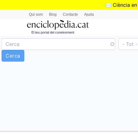
✉️
Ciència en
Qui som
Blog
Contacte
Ajuda
El teu portal del coneixement