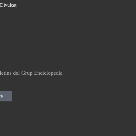
Divulcat
lletins del Grup Enciclopèdia
re