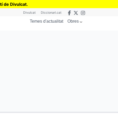
tí de Divulcat
.
Divulcat
Diccionari.cat
Obres
Temes d'actualitat