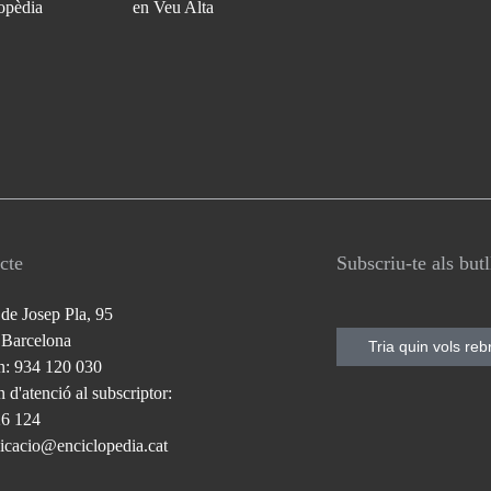
opèdia
en Veu Alta
cte
Subscriu-te als but
 de Josep Pla, 95
 Barcelona
Tria quin vols reb
n: 934 120 030
 d'atenció al subscriptor:
26 124
cacio@enciclopedia.cat