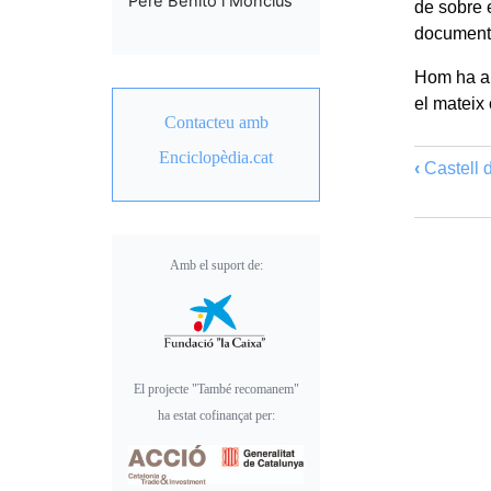
Pere Benito i Monclús
de sobre e
document
Hom ha apu
el mateix 
Contacteu amb
Enciclopèdia.cat
‹
Castell d
Amb el suport de:
El projecte "També recomanem"
ha estat cofinançat per: