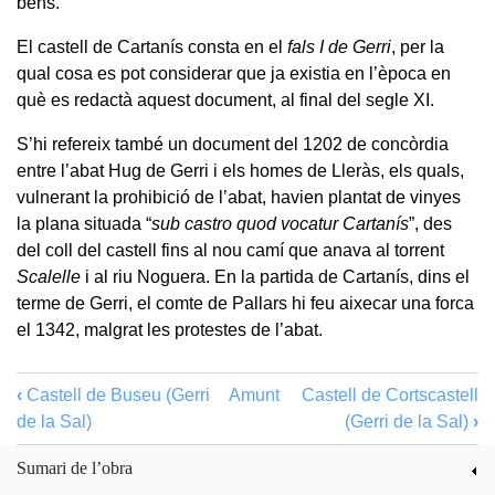
béns.
El castell de Cartanís consta en el
fals I de Gerri
, per la
qual cosa es pot considerar que ja existia en l’època en
què es redactà aquest document, al final del segle XI.
S’hi refereix també un document del 1202 de concòrdia
entre l’abat Hug de Gerri i els homes de Lleràs, els quals,
vulnerant la prohibició de l’abat, havien plantat de vinyes
la plana situada “
sub castro quod vocatur Cartanís
”, des
del coll del castell fins al nou camí que anava al torrent
Scalelle
i al riu Noguera. En la partida de Cartanís, dins el
terme de Gerri, el comte de Pallars hi feu aixecar una forca
el 1342, malgrat les protestes de l’abat.
‹
Castell de Buseu (Gerri
Amunt
Castell de Cortscastell
de la Sal)
(Gerri de la Sal)
›
Sumari de l’obra