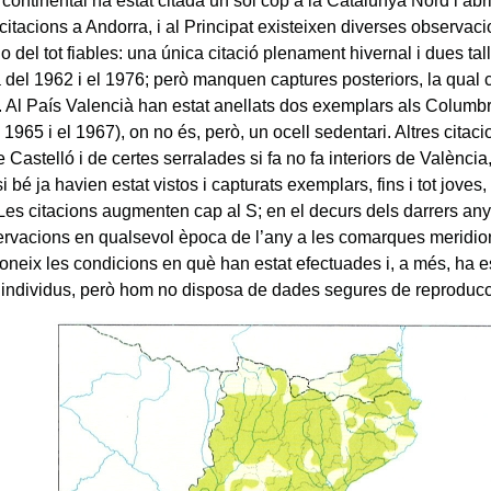
ri continental ha estat citada un sol cop a la Catalunya Nord l’ab
citacions a Andorra, i al Principat existeixen diverses observaci
no del tot fiables: una única citació plenament hivernal i dues ta
 del 1962 i el 1976; però manquen captures posteriors, la qual 
. Al País Valencià han estat anellats dos exemplars als Columb
l 1965 i el 1967), on no és, però, un ocell sedentari. Altres citac
e Castelló i de certes serralades si fa no fa interiors de València
i bé ja havien estat vistos i capturats exemplars, fins i tot joves,
Les citacions augmenten cap al S; en el decurs dels darrers anys
ervacions en qualsevol època de l’any a les comarques meridio
neix les condicions en què han estat efectuades i, a més, ha es
individus, però hom no disposa de dades segures de reproducc