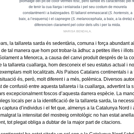
plomatge del pit de color vermell fosc, però també és característic pel f
de tenir la cua llarga i enlairada i pel seu costum de mourela
constantment i a batzegades. El tallarol emmascarat (
S. hortensis
, a
baix, a l’esquerra) i el capnegre (
S. melanocephala
, a baix, a la dreta) 
diferencien clarament pel color dels ulls i per la mida.
MARISA BENDALA.
ars, la tallareta sarda és sedentària, comuna i força abundant a
 de tal manera que hom pot trobar-la àdhuc a petites illes i illots
Solament a Menorca, a causa del canvi produït després de la colo
de la tallareta cuallarga, hom desconeix el seu estatus actual i
exemplars molt localitzats. Als Països Catalans continentals i a 
 situació és, però, molt diferent i a més, polèmica. Diversos aut
at de confusió entre aquesta tallareta i la cuallarga, advertint l
rs excepcionalment foscos d’aquesta darrera espècie. La manc
òlegs locals per a la identificació de la tallareta sarda, la necessi
a captura d’individus i el fet que, almenys a la Catalunya Nord i a
 malgrat la intensitat del mostreig ornitològic no han estat anella
t, tot plegat obliga a dubtar de la major part de citacions.