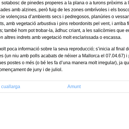
l sotabosc de pinedes properes a la plana o a turons pròxims a l
jades amb alzines, però fuig de les zones ombrívoles i els bosc
ie volençosa d’ambients secs i pedregosos, planúries o vessan
s, amb vegetació arbustiva i pins rebordonits pel vent, i arriba 
s; també hom pot trobar-la, àdhuc criant, a les salicòrnies que e
 en altres indrets amb vegetació molt esclarissada o escassa.
olt poca informació sobre la seva reproducció; s’inicia al final 
s (un niu amb polls acabats de néixer a Mallorca el 07.04.67) 
ues postes o més (o bé les fa d’una manera molt irregular), ja qu
començament de juny i de juliol.
 cuallarga
Amunt