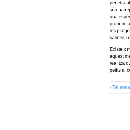
penetra a
són barre
una espèc
pronunciat
les platge
salines i
Existeix m
aquest me
realitza d
petits al 
‹
Tallareta