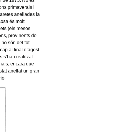
ril de 1973. No es
ons primaverals i
llaretes anellades la
cosa és molt
rets (els mesos
ions, provinents de
, no són del tot
 cap al final d’agost
 s’han realitzat
nals, encara que
tat anellat un gran
ió.