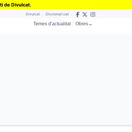
tí de Divulcat
.
Divulcat
Diccionari.cat
Obres
Temes d'actualitat