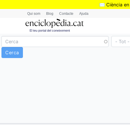
✉️
Ciència en
Qui som
Blog
Contacte
Ajuda
El teu portal del coneixement