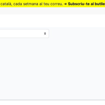
Vés
 català, cada setmana al teu correu.
➜
Subscriu-te al butlle
al
contingut