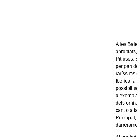
A les Bale
apropiats,
Pitiüses. 
per part 
raríssims 
Ibèrica la
possibilit
d’exempla
dels ornit
cant o a l
Principat,
darreramen