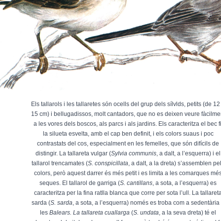
Els tallarols i les tallaretes són ocells del grup dels sílvlds, petits (de 12
15 cm) i bellugadissos, molt cantadors, que no es deixen veure fàcilme
a les vores dels boscos, als parcs i als jardins. Els caracteritza el bec fi
la silueta esvelta, amb el cap ben definit, i els colors suaus i poc
contrastats del cos, especialment en les femelles, que són difícils de
distingir. La tallareta vulgar (
Sylvia communis
, a dalt, a l’esquerra) i el
tallarol trencamates (
S. conspicillata
, a dalt, a la dreta) s’assemblen pe
colors, però aquest darrer és més petit i es limita a les comarques mé
seques. El tallarol de garriga (
S. cantillans
, a sota, a l’esquerra) es
caracteritza per la fina ratlla blanca que corre per sota l’ull. La tallaret
sarda (
S. sarda
, a sota, a l’esquerra) només es troba com a sedentària
les
Balears. La tallareta cuallarga
(
S. undata
, a la seva dreta) té el