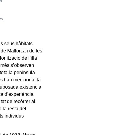
et
es
ls seus hàbitats
 de Mallorca i de les
nització de l’illa
 només s’observen
tota la península
ors han mencionat la
a suposada existència
a d’experiència
tat de recórrer al
 la resta del
ts individus