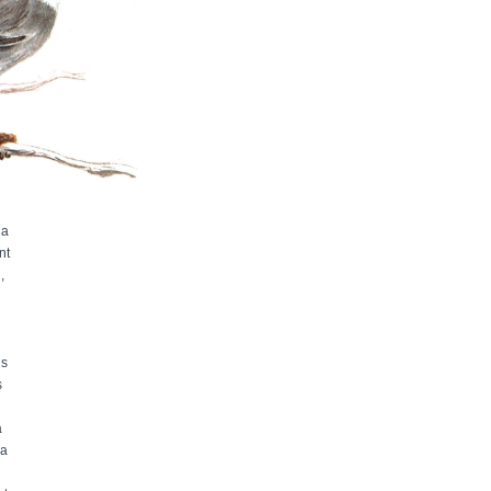
 a
nt
,
ls
s
a
 a