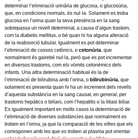
determinar l’eliminació urinària de glucosa, o glucosúria,
que, en condicions normals, és nul·la. Solament es troba
glucosa en l’orina quan la seva presència en la sang
sobrepassa un nivell determinat, a causa d’algun trastorn,
com la diabetis mellitus, o bé quan hi ha alguna alteració
de la reabsorció tubular. Igualment es pot determinar
l’eliminació de cossos cetònics, o
cetonúria
, que
normalment és gairebé nul·la, però que es pot incrementar
en diversos trastorns, com els vòmits cetonèmics dels
infants. Una altra determinació habitual és la de
l’eliminació de bilirubina amb l’orina, o
bilirubinúria
, que
solament es presenta quan hi ha un increment dels nivells
d’aquesta substància en la sang causat, en general, per
trastorns hepàtics o biliars, com l’hepatitis o la litiasi biliar.
Es igualment important en molts casos la determinació de
l’eliminació de diverses substàncies que normalment es
troben en l’orina, ja que la comparació de les xifres que els
corresponen amb les que es troben al plasma pot orientar