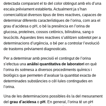
detectada comparant el to del color obtingut amb els d’una
escala prèviament establerta. Actualment ja s’han
comercialitzat diversos tipus de tires reactives, capaces de
determinar diferents característiques de l’orina, com ara el
grau d’acidesa o pH, o bé la presència en l’orina de
glucosa, proteïnes, cossos cetònics, bilirubina, sang o
leucòcits. Aquestes tires reactives s’utilitzen sobretot per a
determinacions d’urgència, o bé per a controlar l’evolució
de trastorns prèviament diagnosticats.
Per a determinar amb precisió el contingut de l’orina
s’efectua una
anàlisi quantitativa de laboratori
en què
l’orina és sotmesa a diversos procediments químics i
biològics que permeten d’avaluar la quantitat exacta de
determinades substàncies o cèl·lules contingudes en
l’orina.
Una de les determinacions possibles és la del mesurament
del
grau d’acidesa
o
pH
. En general, l’orina té un pH