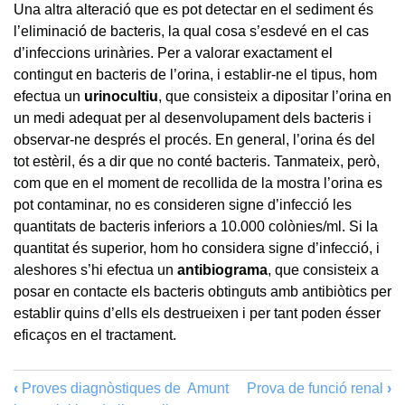
Una altra alteració que es pot detectar en el sediment és
l’eliminació de bacteris, la qual cosa s’esdevé en el cas
d’infeccions urinàries. Per a valorar exactament el
contingut en bacteris de l’orina, i establir-ne el tipus, hom
efectua un
urinocultiu
, que consisteix a dipositar l’orina en
un medi adequat per al desenvolupament dels bacteris i
observar-ne després el procés. En general, l’orina és del
tot estèril, és a dir que no conté bacteris. Tanmateix, però,
com que en el moment de recollida de la mostra l’orina es
pot contaminar, no es consideren signe d’infecció les
quantitats de bacteris inferiors a 10.000 colònies/ml. Si la
quantitat és superior, hom ho considera signe d’infecció, i
aleshores s’hi efectua un
antibiograma
, que consisteix a
posar en contacte els bacteris obtinguts amb antibiòtics per
establir quins d’ells els destrueixen i per tant poden ésser
eficaços en el tractament.
‹
Proves diagnòstiques de
Amunt
Prova de funció renal
›