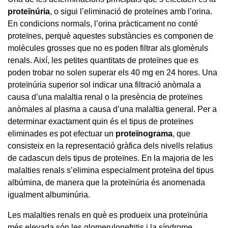
proteïnúria
, o sigui l’eliminació de proteïnes amb l’orina.
En condicions normals, l’orina pràcticament no conté
proteïnes, perquè aquestes substàncies es componen de
molècules grosses que no es poden filtrar als glomèruls
renals. Així, les petites quantitats de proteïnes que es
poden trobar no solen superar els 40 mg en 24 hores. Una
proteïnúria superior sol indicar una filtració anòmala a
causa d’una malaltia renal o la presència de proteïnes
anòmales al plasma a causa d’una malaltia general. Per a
determinar exactament quin és el tipus de proteïnes
eliminades es pot efectuar un
proteïnograma
, que
consisteix en la representació gràfica dels nivells relatius
de cadascun dels tipus de proteïnes. En la majoria de les
malalties renals s’elimina especialment proteïna del tipus
albúmina, de manera que la proteïnúria és anomenada
igualment albuminúria.
Les malalties renals en què es produeix una proteïnúria
més elevada són les glomerulonefritis i la síndrome