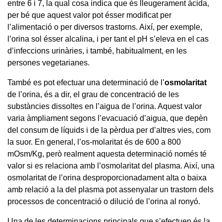
entre 6 i 7, la qual cosa indica que és lleugerament àcida,
per bé que aquest valor pot ésser modificat per
l’alimentació o per diversos trastorns. Així, per exemple,
l’orina sol ésser alcalina, i per tant el pH s’eleva en el cas
d’infeccions urinàries, i també, habitualment, en les
persones vegetarianes.
També es pot efectuar una determinació de l’
osmolaritat
de l’orina, és a dir, el grau de concentració de les
substàncies dissoltes en l’aigua de l’orina. Aquest valor
varia àmpliament segons l’evacuació d’aigua, que depèn
del consum de líquids i de la pèrdua per d’altres vies, com
la suor. En general, l’os-molaritat és de 600 a 800
mOsm/Kg, però realment aquesta determinació només té
valor si es relaciona amb l’osmolaritat del plasma. Així, una
osmolaritat de l’orina desproporcionadament alta o baixa
amb relació a la del plasma pot assenyalar un trastorn dels
processos de concentració o dilució de l’orina al ronyó.
Una de les determinacions principals que s’efectuen és la