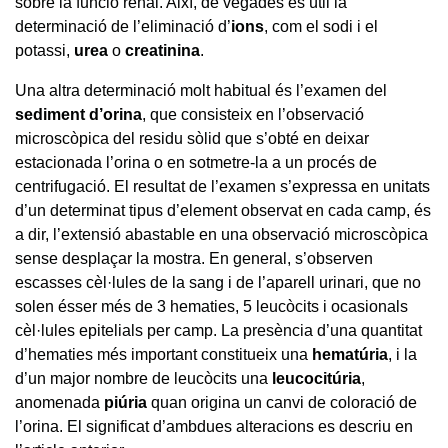
sobre la funció renal. Així, de vegades és útil la
determinació de l’eliminació d’
ions
, com el sodi i el
potassi,
urea
o
creatinina
.
Una altra determinació molt habitual és l’examen del
sediment d’orina
, que consisteix en l’observació
microscòpica del residu sòlid que s’obté en deixar
estacionada l’orina o en sotmetre-la a un procés de
centrifugació. El resultat de l’examen s’expressa en unitats
d’un determinat tipus d’element observat en cada camp, és
a dir, l’extensió abastable en una observació microscòpica
sense desplaçar la mostra. En general, s’observen
escasses cèl·lules de la sang i de l’aparell urinari, que no
solen ésser més de 3 hematies, 5 leucòcits i ocasionals
cèl·lules epitelials per camp. La presència d’una quantitat
d’hematies més important constitueix una
hematúria
, i la
d’un major nombre de leucòcits una
leucocitúria
,
anomenada
piúria
quan origina un canvi de coloració de
l’orina. El significat d’ambdues alteracions es descriu en