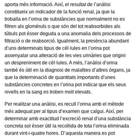
aporta més informació. Així, el resultat de l’anàlisi
constitueix un indicador de la funció renal, ja que la
troballa en l’orina de substàncies que normalment no es
filtren als glomèruls o que són del tot reabsorbides als
túbuls pot ésser deguda a una anomalia dels processos de
filtració o de reabsorció. Igualment, la presència abundant
d’uns determinats tipus de cèl·lules en l’orina pot
assenyalar una alteració de les vies urinàries que origini
un despreniment de cèl·lules. A més, l’anàlisi d’orina
també és útil en la diagnosi de malalties d’altres òrgans, ja
que la determinació de quantitats importants d’unes
substàncies concretes en l’orina pot indicar que els seus
nivells en la sang es troben molt elevats.
Per realitzar una anàlisi, es recull l’orina amb el mètode
més adequat per al tipus d’examen que calgui. Així, per
determinar amb exactitud l’excreció renal d’una substància
concreta sol ésser útil la recollida de tota l’orina eliminada
durant vint-i-quatre hores. D’aquesta manera es pot