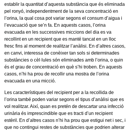
establir la quantitat d’aquesta substància que és eliminada
pel ronyó, independentment de la seva concentració en
l’orina, la qual cosa pot variar segons el consum d’aigua i
l’evacuació que se’n fa. En aquests casos, l’orina
evacuada en les successives miccions del dia es va
recollint en un recipient que es manté tancat en un lloc
fresc fins al moment de realitzar l’anàlisi. En d’altres casos,
en canvi, interessa de conèixer tan sols si determinades
substàncies o cèl·lules són eliminades amb l’orina, o quin
és el grau de concentració en què s’hi troben. En aquests
casos, n’hi ha prou de recollir una mostra de l’orina
evacuada en una micció.
Les característiques del recipient per a la recollida de
l’orina també poden variar segons el tipus d’anàlisi que es
vol realitzar. Així, quan es pretén de descartar una infecció
urinària és imprescindible que es tracti d’un recipient
estèril. En d’altres casos n’hi ha prou que estigui net i sec, i
que no contingui restes de substàncies que podrien alterar