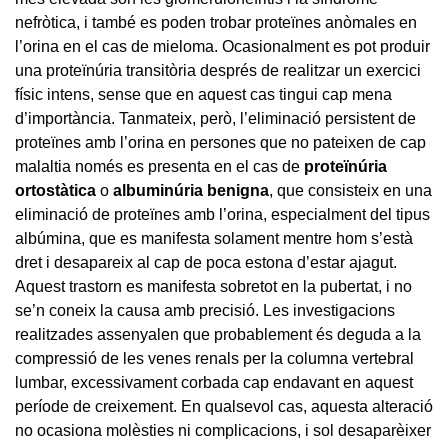
nefròtica, i també es poden trobar proteïnes anòmales en
l’orina en el cas de mieloma. Ocasionalment es pot produir
una proteïnúria transitòria després de realitzar un exercici
físic intens, sense que en aquest cas tingui cap mena
d’importància. Tanmateix, però, l’eliminació persistent de
proteïnes amb l’orina en persones que no pateixen de cap
malaltia només es presenta en el cas de
proteïnúria
ortostàtica
o
albuminúria benigna
, que consisteix en una
eliminació de proteïnes amb l’orina, especialment del tipus
albúmina, que es manifesta solament mentre hom s’està
dret i desapareix al cap de poca estona d’estar ajagut.
Aquest trastorn es manifesta sobretot en la pubertat, i no
se’n coneix la causa amb precisió. Les investigacions
realitzades assenyalen que probablement és deguda a la
compressió de les venes renals per la columna vertebral
lumbar, excessivament corbada cap endavant en aquest
període de creixement. En qualsevol cas, aquesta alteració
no ocasiona molèsties ni complicacions, i sol desaparèixer