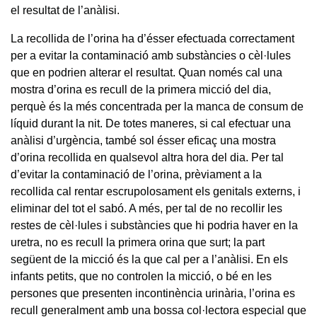
el resultat de l’anàlisi.
La recollida de l’orina ha d’ésser efectuada correctament
per a evitar la contaminació amb substàncies o cèl·lules
que en podrien alterar el resultat. Quan només cal una
mostra d’orina es recull de la primera micció del dia,
perquè és la més concentrada per la manca de consum de
líquid durant la nit. De totes maneres, si cal efectuar una
anàlisi d’urgència, també sol ésser eficaç una mostra
d’orina recollida en qualsevol altra hora del dia. Per tal
d’evitar la contaminació de l’orina, prèviament a la
recollida cal rentar escrupolosament els genitals externs, i
eliminar del tot el sabó. A més, per tal de no recollir les
restes de cèl·lules i substàncies que hi podria haver en la
uretra, no es recull la primera orina que surt; la part
següent de la micció és la que cal per a l’anàlisi. En els
infants petits, que no controlen la micció, o bé en les
persones que presenten incontinència urinària, l’orina es
recull generalment amb una bossa col·lectora especial que