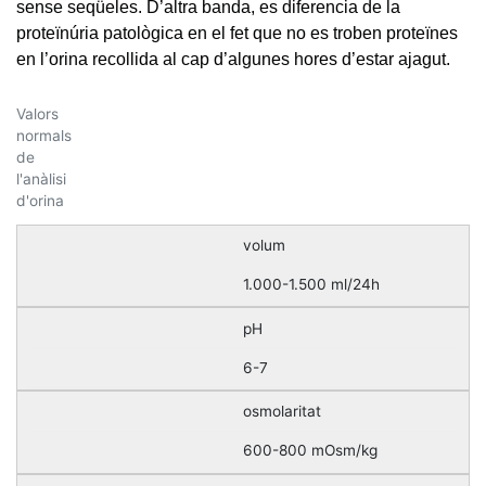
sense seqüeles. D’altra banda, es diferencia de la
proteïnúria patològica en el fet que no es troben proteïnes
en l’orina recollida al cap d’algunes hores d’estar ajagut.
Valors
normals
de
l'anàlisi
d'orina
volum
1.000-1.500 ml/24h
pH
6-7
osmolaritat
600-800 mOsm/kg