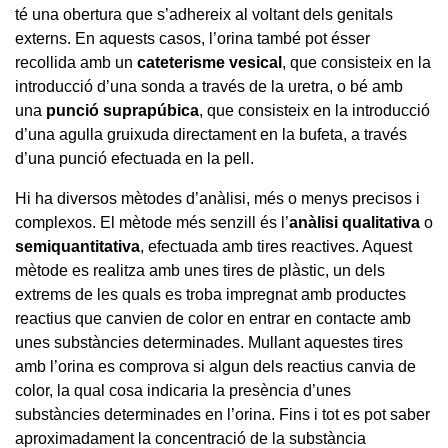
té una obertura que s’adhereix al voltant dels genitals
externs. En aquests casos, l’orina també pot ésser
recollida amb un
cateterisme vesical
, que consisteix en la
introducció d’una sonda a través de la uretra, o bé amb
una
punció suprapúbica
, que consisteix en la introducció
d’una agulla gruixuda directament en la bufeta, a través
d’una punció efectuada en la pell.
Hi ha diversos mètodes d’anàlisi, més o menys precisos i
complexos. El mètode més senzill és l’
anàlisi qualitativa
o
semiquantitativa
, efectuada amb tires reactives. Aquest
mètode es realitza amb unes tires de plàstic, un dels
extrems de les quals es troba impregnat amb productes
reactius que canvien de color en entrar en contacte amb
unes substàncies determinades. Mullant aquestes tires
amb l’orina es comprova si algun dels reactius canvia de
color, la qual cosa indicaria la presència d’unes
substàncies determinades en l’orina. Fins i tot es pot saber
aproximadament la concentració de la substància