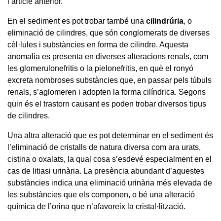
l’article anterior.
En el sediment es pot trobar també una
cilindrúria
, o
eliminació de cilindres, que són conglomerats de diverses
cèl·lules i substàncies en forma de cilindre. Aquesta
anomalia es presenta en diverses alteracions renals, com
les glomerulonefritis o la pielonefritis, en què el ronyó
excreta nombroses substàncies que, en passar pels túbuls
renals, s’aglomeren i adopten la forma cilíndrica. Segons
quin és el trastorn causant es poden trobar diversos tipus
de cilindres.
Una altra alteració que es pot determinar en el sediment és
l’eliminació de cristalls de natura diversa com ara urats,
cistina o oxalats, la qual cosa s’esdevé especialment en el
cas de litiasi urinària. La presència abundant d’aquestes
substàncies indica una eliminació urinària més elevada de
les substàncies que els componen, o bé una alteració
química de l’orina que n’afavoreix la cristal·lització.