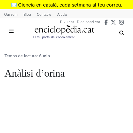
Vés
✉️
Ciència en català, cada setmana al teu correu.
al
➜
Subscriu-te al butlletí de Divulcat
.
Qui som
Blog
Contacte
Ajuda
contingut
Divulcat
Diccionari.cat
El teu portal del coneixement
Temps de lectura:
6 min
Anàlisi d’orina