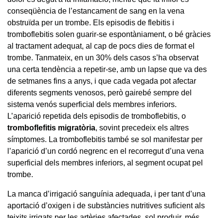
conseqüència de l’estancament de sang en la vena
obstruïda per un trombe. Els episodis de flebitis i
tromboflebitis solen guarir-se espontàniament, o bé gràcies
al tractament adequat, al cap de pocs dies de format el
trombe. Tanmateix, en un 30% dels casos s’ha observat
una certa tendència a repetir-se, amb un lapse que va des
de setmanes fins a anys, i que cada vegada pot afectar
diferents segments venosos, però gairebé sempre del
sistema venós superficial dels membres inferiors.
L’aparició repetida dels episodis de tromboflebitis, o
tromboflefitis migratòria
,
sovint precedeix els altres
símptomes. La tromboflebitis també se sol manifestar per
l’aparició d’un cordó negrenc en el recorregut d’una vena
superficial dels membres inferiors, al segment ocupat pel
trombe.
La manca d’irrigació sanguínia adequada, i per tant d’una
aportació d’oxigen i de substàncies nutritives suficient als
teixits irrigats per les artèries afectades, sol produir, més