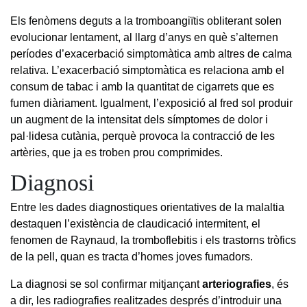
Els fenòmens deguts a la tromboangiïtis obliterant solen
evolucionar lentament, al llarg d’anys en què s’alternen
períodes d’exacerbació simptomàtica amb altres de calma
relativa. L’exacerbació simptomàtica es relaciona amb el
consum de tabac i amb la quantitat de cigarrets que es
fumen diàriament. Igualment, l’exposició al fred sol produir
un augment de la intensitat dels símptomes de dolor i
pal·lidesa cutània, perquè provoca la contracció de les
artèries, que ja es troben prou comprimides.
Diagnosi
Entre les dades diagnostiques orientatives de la malaltia
destaquen l’existència de claudicació intermitent, el
fenomen de Raynaud, la tromboflebitis i els trastorns tròfics
de la pell, quan es tracta d’homes joves fumadors.
La diagnosi se sol confirmar mitjançant
arterio
grafies
,
és
a dir, les radiografies realitzades després d’introduir una