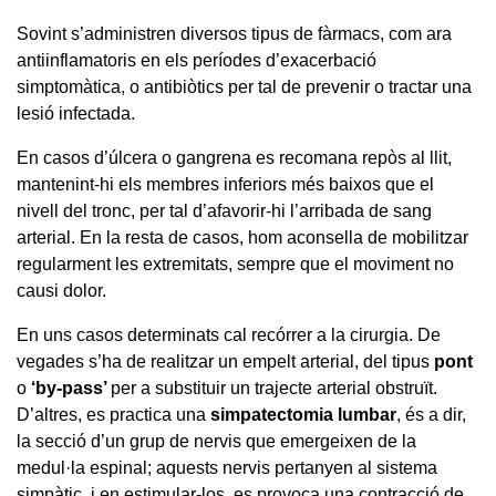
Sovint s’administren diversos tipus de fàrmacs, com ara
antiinflamatoris en els períodes d’exacerbació
simptomàtica, o antibiòtics per tal de prevenir o tractar una
lesió infectada.
En casos d’úlcera o gangrena es recomana repòs al llit,
mantenint-hi els membres inferiors més baixos que el
nivell del tronc, per tal d’afavorir-hi l’arribada de sang
arterial. En la resta de casos, hom aconsella de mobilitzar
regularment les extremitats, sempre que el moviment no
causi dolor.
En uns casos determinats cal recórrer a la cirurgia. De
vegades s’ha de realitzar un empelt arterial, del tipus
pont
o
‘by-pass’
per a substituir un trajecte arterial obstruït.
D’altres, es practica una
simpatec
tomia lumbar
,
és a dir,
la secció d’un grup de nervis que emergeixen de la
medul·la espinal; aquests nervis pertanyen al sistema
simpàtic, i en estimular-los, es provoca una contracció de