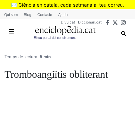
Vés
✉️
Ciència en català, cada setmana al teu correu.
al
➜
Subscriu-te al butlletí de Divulcat
.
Qui som
Blog
Contacte
Ajuda
contingut
Divulcat
Diccionari.cat
El teu portal del coneixement
Temps de lectura:
5 min
Tromboangiïtis obliterant