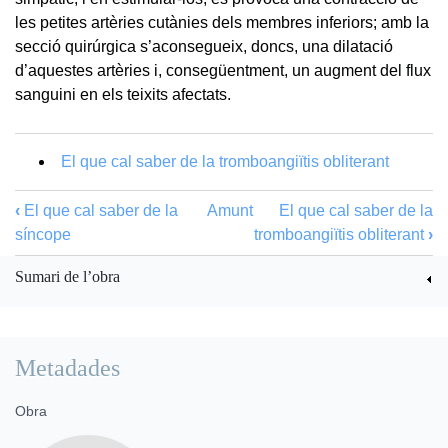
les petites artèries cutànies dels membres inferiors; amb la
secció quirúrgica s’aconsegueix, doncs, una dilatació
d’aquestes artèries i, consegüentment, un augment del flux
sanguini en els teixits afectats.
El que cal saber de la tromboangiïtis obliterant
‹
El que cal saber de la
Amunt
El que cal saber de la
síncope
tromboangiïtis obliterant
›
Sumari de l’obra
Metadades
Obra