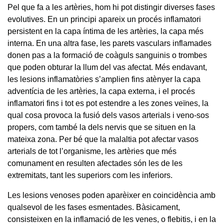
Pel que fa a les artèries, hom hi pot distingir diverses fases
evolutives. En un principi apareix un procés inflamatori
persistent en la capa íntima de les artèries, la capa més
interna. En una altra fase, les parets vasculars inflamades
donen pas a la formació de coàguls sanguinis o trombes
que poden obturar la llum del vas afectat. Més endavant,
les lesions inflamatòries s’amplien fins atènyer la capa
adventícia de les artèries, la capa externa, i el procés
inflamatori fins i tot es pot estendre a les zones veïnes, la
qual cosa provoca la fusió dels vasos arterials i veno-sos
propers, com també la dels nervis que se situen en la
mateixa zona. Per bé que la malaltia pot afectar vasos
arterials de tot l’organisme, les artèries que més
comunament en resulten afectades són les de les
extremitats, tant les superiors com les inferiors.
Les lesions venoses poden aparèixer en coincidència amb
qualsevol de les fases esmentades. Bàsicament,
consisteixen en la inflamació de les venes, o flebitis, i en la