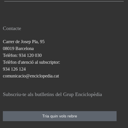
Contacte
Carrer de Josep Pla, 95
08019 Barcelona
Telèfon: 934 120 030
Telèfon d'atenció al subscriptor:
934 126 124
comunicacio@enciclopedia.cat
Subscriu-te als butlletins del Grup Enciclopèdia
Tria quin vols rebre