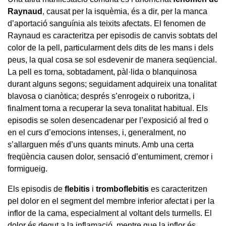
Raynaud
, causat per la isquèmia, és a dir, per la manca
d’aportació sanguínia als teixits afectats. El fenomen de
Raynaud es caracteritza per episodis de canvis sobtats del
color de la pell, particularment dels dits de les mans i dels
peus, la qual cosa se sol esdevenir de manera seqüencial.
La pell es torna, sobtadament, pàl·lida o blanquinosa
durant alguns segons; seguidament adquireix una tonalitat
blavosa o cianòtica; després s’enrogeix o ruboritza, i
finalment torna a recuperar la seva tonalitat habitual. Els
episodis se solen desencadenar per l’exposició al fred o
en el curs d’emocions intenses, i, generalment, no
s’allarguen més d’uns quants minuts. Amb una certa
freqüència causen dolor, sensació d’entumiment, cremor i
formigueig.
Els episodis de
flebitis
i
tromboflebitis
es caracteritzen
pel dolor en el segment del membre inferior afectat i per la
inflor de la cama, especialment al voltant dels turmells. El
dolor és degut a la inflamació, mentre que la inflor és