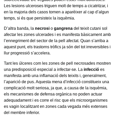
Les lesions ulceroses triguen molt de temps a cicatritzar, i
en la majoria dels casos tornen a aparèixer al cap d’algun
temps, si és que persisteix la isquèmia.
D’altra banda, la
necrosi
o
gangrena
del teixit cutani sol
afectar les zones ulcerades i es manifesta bàsicament amb
l’ennegriment del sector de la pell afectat. Quan s’arriba a
aquest punt, els trastorns tròfics ja són del tot irreversibles i
llur progressió s’accelera.
Tant les úlceres com les zones de pell necrosades mostren
una predisposició especial a infectar-se. La
infecció
es
manifesta amb una inflamació dels teixits i, generalment,
l’aparició de pus. Aquesta mena d’infecció constitueix una
complicació molt seriosa, ja que, a causa de la isquèmia,
els mecanismes de defensa orgànica no poden actuar
adequadament i es corre el risc que els microorganismes
es vagin localitzant en zones cada vegada més extenses
del membre inferior.