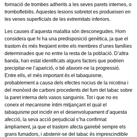
formació de trombes adherits a les seves parets internes, o
tromboflebitis. Aquestes lesions sobretot es produeixen en
les venes superficials de les extremitats inferiors.
Les causes d’aquesta malaltia són desconegudes. Hom
considera que hi ha una predisposició genètica, ja que el
trastorn és més freqüent entre els membres d’unes famílies
determinades que no entre la resta de la població. D’altra
banda, han estat identificats alguns factors que podrien
precipitar-ne l’aparició, o bé afavorir-ne la progressió.
Entre ells, el més important és el tabaquisme,
probablement a causa dels efectes nocius de la nicotina i
del monòxid de carboni procedents del fum del tabac sobre
la paret interna dels vasos sanguinis. Tot i que no es
coneix el mecanisme íntim mitjançant el qual el
tabaquisme pot incidir en el desenvolupament d’aquesta
afecció, la seva acció perjudicial s’ha confirmat
àmpliament, ja que el trastorn afecta gairebé sempre els
grans fumadors, i abstenir-se del tabac és imprescindible