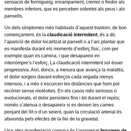
sensació de formigueig, enrampament, cremor o fredor als
membres inferiors, que es perceben sobretot als peus i als
panxells.
Un dels símptomes més habituals d’aquest trastorn, de bon
començament, és la
claudicació inter
mitent
, és a dir,
l’aparició de dolor localitzat al panxell o a l’arc plantar que
es manifesta durant els moments d’esforç físic, com per
exemple quan es camina, i que desapareix en
interrompre’s l’esforç. La claudicació intermitent sol ésser
progressiva. Així, doncs, a mesura que avança la malaltia,
el dolor sorgeix davant esforços cada vegada menys
intensos, i a més s’escurcen les distàncies que hom pot
recórrer sense molèsties. En els casos més seriosos o
evolucionats, el dolor persisteix fins i tot durant el repòs;
només s’atenua o desapareix si es deixen les cames
penjant del llit o d’un seient, quan la circulació arterial és
afavorida pels efectes de la llei de la gravetat.
Una altra manifestació comuna és l’anomenat
fenomen de