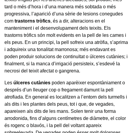
tard o més d’hora i d’una manera més sobtada o més
progressiva, l’aparició d’una sèrie de lesions conegudes
com
trastorns
trò
fics
, és a dir, alteracions en el
manteniment i el desenvolupament dels teixits. Els
trastorns tròfics són molt evidents en la pell de les cames i
els peus. En un principi, la pell sofreix una atròfia, s’aprima
i adquireix una tonalitat marronosa; més endavant es
poden produir solucions de continuïtat o úlceres cutànies; i
finalment, si la manca d’irrigació persisteix, s’esdevé la
necrosi del teixit afectat o gangrena.
Les
úlceres cutànies
poden aparèixer espontàniament o
després d’un lleuger cop o fregament damunt la pell
atrofiada. En general es localitzen a l’entorn dels turmells i
als dits i les plantes dels peus, tot i que, de vegades,
apareixen als dits de les mans. Solen tenir una forma
arrodonida, fins d’alguns centímetres de diàmetre, el color
és rogenc o blavós, i la pell del voltant apareix
sobreelevada. De vegades poden ésser molt doloroses.