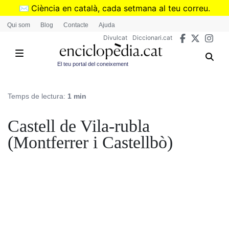
Vés
✉️
Ciència en català, cada setmana al teu correu.
al
➜
Subscriu-te al butlletí de Divulcat
.
Qui som
Blog
Contacte
Ajuda
contingut
Divulcat
Diccionari.cat
El teu portal del coneixement
Temps de lectura:
1 min
Castell de Vila-rubla
(Montferrer i Castellbò)