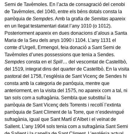
Serni de Tavèrnoles. En l’acta de consagració del cenobi
de Tavèrnoles, del 1040, entre els béns dotals consta la
parròquia de
Sempdes
. Amb la grafia de
Semitas
apareix
en un llegat testamentari datat l’any 1010 (o 1012).
Posteriorment apareix en dues donacions d’alous a Santa
Maria de la Seu dels anys 1090 i 1104. L’any 1131 el
comte d’Urgell, Ermengol, feia donació a Sant Serni de
Tavèrnoles d’unes possessions que tenia a Sendes.
Sempdes
consta en el
Spill
… del vescomtat de Castellbò,
del 1519, integrat dins del quarter de Castellbò. En la visita
pastoral del 1758, l’església de Sant Vicenç de Sendes hi
consta amb la categoria de parròquia, mentre que
anteriorment, en la visita del 1575, no apareix com a tal, ni
tan sols com a sufragània. Sembla que substituí la
parròquia de Sant Vicenç dels Torrents i recollí l’extinta
parròquia de Sant Climent de la Torre, que n’esdevingué
sufragània, igual que Sant Martí d’Albet i el veïnat de
Sallent. L’any 1904 sols tenia com a sufragània Sant Serni
de Sallent i la capella de Sant Climent. L’església actual