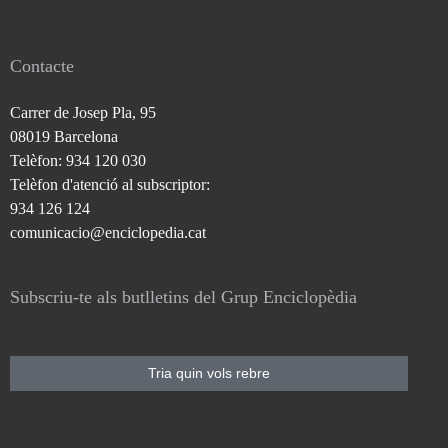
Contacte
Carrer de Josep Pla, 95
08019 Barcelona
Telèfon: 934 120 030
Telèfon d'atenció al subscriptor:
934 126 124
comunicacio@enciclopedia.cat
Subscriu-te als butlletins del Grup Enciclopèdia
Tria quin vols rebre