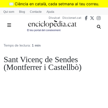
Vés
✉️
Ciència en català, cada setmana al teu correu.
al
➜
Subscriu-te al butlletí de Divulcat
.
Qui som
Blog
Contacte
Ajuda
contingut
Divulcat
Diccionari.cat
El teu portal del coneixement
Temps de lectura:
1 min
Sant Vicenç de Sendes
(Montferrer i Castellbò)