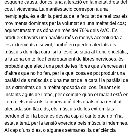
esquerre causa, doncs, una alteració en la meitat dreta del
cos, i viceversa. La manifestació correspon a una
hemiplegia, és a dir, la pèrdua de la facultat de realitzar els
moviments dominats per la voluntat en una meitat del cos;
aquest trastorn es dóna en més del 70% dels AVC. Es
produeix llavors una paràlisi més o menys accentuada a
les extremitats i, sovint, també en queden afectats els
músculs de mitja cara; si la lesió se situa al tronc encefàlic,
a la zona on té lloc l’encreuament de fibres nervioses, és
probable que afecti una part de les fibres que s’encreuen i
d’altres que no ho fan, per la qual cosa es pot produir una
paràlisi dels músculs d’una meitat de la cara i la paràlisi de
les extremitats de la meitat oposada del cos. Durant els
instants aguts de l’atac, per exemple quan el malalt està en
coma, els músculs la innervació dels quals n’ha resultat
afectada són flàccids, els músculs de les extremitats
perden el to i la boca es desvia cap al cantó que no n’ha
estat alterat, per la tensió exercida pels músculs indemnes.
Al cap d’uns dies, o algunes setmanes, la deficiència