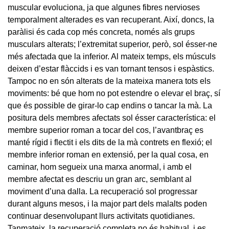
muscular evoluciona, ja que algunes fibres nervioses
temporalment alterades es van recuperant. Així, doncs, la
paràlisi és cada cop més concreta, només als grups
musculars alterats; l’extremitat superior, però, sol ésser-ne
més afectada que la inferior. Al mateix temps, els músculs
deixen d’estar flàccids i es van tornant tensos i espàstics.
Tampoc no en són alterats de la mateixa manera tots els
moviments: bé que hom no pot estendre o elevar el braç, sí
que és possible de girar-lo cap endins o tancar la mà. La
positura dels membres afectats sol ésser característica: el
membre superior roman a tocar del cos, l’avantbraç es
manté rígid i flectit i els dits de la mà contrets en flexió; el
membre inferior roman en extensió, per la qual cosa, en
caminar, hom segueix una marxa anormal, i amb el
membre afectat es descriu un gran arc, semblant al
moviment d’una dalla. La recuperació sol progressar
durant alguns mesos, i la major part dels malalts poden
continuar desenvolupant llurs activitats quotidianes.
Tanmateix, la recuperació completa no és habitual, i es