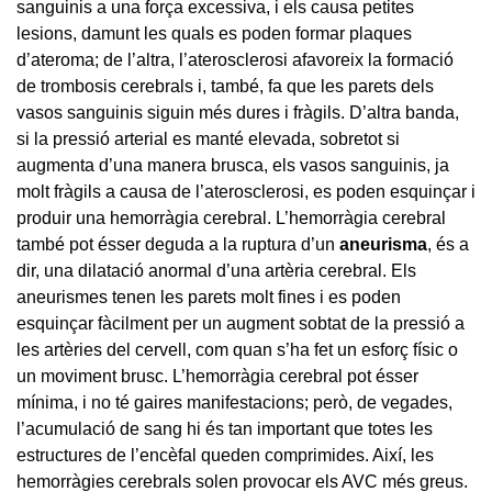
sanguinis a una força excessiva, i els causa petites
lesions, damunt les quals es poden formar plaques
d’ateroma; de l’altra, l’aterosclerosi afavoreix la formació
de trombosis cerebrals i, també, fa que les parets dels
vasos sanguinis siguin més dures i fràgils. D’altra banda,
si la pressió arterial es manté elevada, sobretot si
augmenta d’una manera brusca, els vasos sanguinis, ja
molt fràgils a causa de l’aterosclerosi, es poden esquinçar i
produir una hemorràgia cerebral. L’hemorràgia cerebral
també pot ésser deguda a la ruptura d’un
aneurisma
, és a
dir, una dilatació anormal d’una artèria cerebral. Els
aneurismes tenen les parets molt fines i es poden
esquinçar fàcilment per un augment sobtat de la pressió a
les artèries del cervell, com quan s’ha fet un esforç físic o
un moviment brusc. L’hemorràgia cerebral pot ésser
mínima, i no té gaires manifestacions; però, de vegades,
l’acumulació de sang hi és tan important que totes les
estructures de l’encèfal queden comprimides. Així, les
hemorràgies cerebrals solen provocar els AVC més greus.