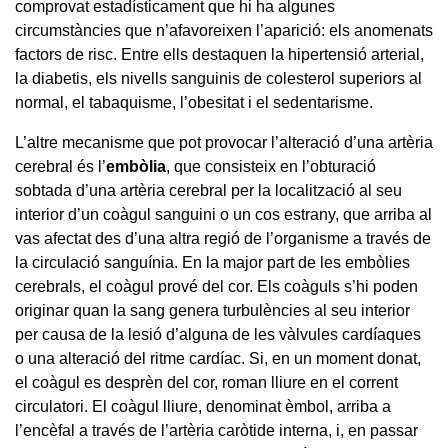
comprovat estadísticament que hi ha algunes
circumstàncies que n’afavoreixen l’aparició: els anomenats
factors de risc. Entre ells destaquen la hipertensió arterial,
la diabetis, els nivells sanguinis de colesterol superiors al
normal, el tabaquisme, l’obesitat i el sedentarisme.
L’altre mecanisme que pot provocar l’alteració d’una artèria
cerebral és l’
embòlia
,
que consisteix en l’obturació
sobtada d’una artèria cerebral per la localització al seu
interior d’un coàgul sanguini o un cos estrany, que arriba al
vas afectat des d’una altra regió de l’organisme a través de
la circulació sanguínia. En la major part de les embòlies
cerebrals, el coàgul prové del cor. Els coàguls s’hi poden
originar quan la sang genera turbulències al seu interior
per causa de la lesió d’alguna de les vàlvules cardíaques
o una alteració del ritme cardíac. Si, en un moment donat,
el coàgul es desprèn del cor, roman lliure en el corrent
circulatori. El coàgul lliure, denominat èmbol, arriba a
l’encèfal a través de l’artèria caròtide interna, i, en passar