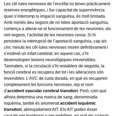
Les cèl·lules nervioses de l’encèfal no tenen pràcticament
reserves energètiques, i llur capacitat de supervivència
quan s’interromp la irrigació sanguínia, és molt limitada.
Amb només deu segons de no rebre aportació sanguínia,
comença a alterar-se el funcionament de les neurones; als
vint segons, l’activitat de les neurones cessa. Si hi
persisteix la interrupció de l’aportació sanguínia, cap als
cinc minuts les cèl·lules nervioses moren definitivament i
s’esdevé un infart cerebral; en aquest cas, s’hi
desenvolupen lesions neurològiques irreversibles.
Tanmateix, si la circulació s’hi restableix de seguida, la
funció cerebral es recupera del tot i les alteracions són
reversibles. L’AVC de curta durada, en què es recuperen
completament les funcions nervioses, rep el nom
d’
accident vascular cerebral transitori
.
Però, com que
alhora determina una manca de sang, denominada
isquèmia, també és anomenat
accident isquèmic
transitori
,
abreujadament AIT. Els AIT poden ésser
causats per trombosis o per embòlies, en què els coàguls