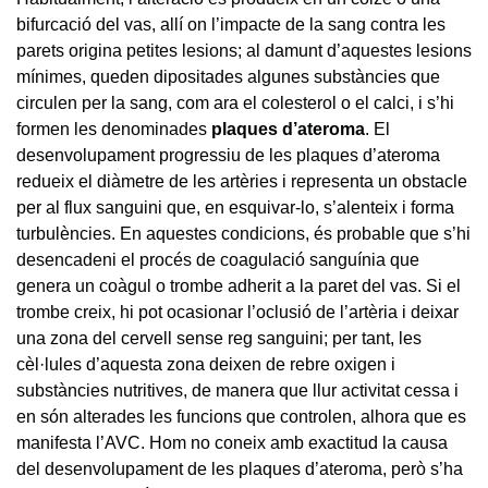
bifurcació del vas, allí on l’impacte de la sang contra les
parets origina petites lesions; al damunt d’aquestes lesions
mínimes, queden dipositades algunes substàncies que
circulen per la sang, com ara el colesterol o el calci, i s’hi
formen les denominades
plaques d’ateroma
. El
desenvolupament progressiu de les plaques d’ateroma
redueix el diàmetre de les artèries i representa un obstacle
per al flux sanguini que, en esquivar-lo, s’alenteix i forma
turbulències. En aquestes condicions, és probable que s’hi
desencadeni el procés de coagulació sanguínia que
genera un coàgul o trombe adherit a la paret del vas. Si el
trombe creix, hi pot ocasionar l’oclusió de l’artèria i deixar
una zona del cervell sense reg sanguini; per tant, les
cèl·lules d’aquesta zona deixen de rebre oxigen i
substàncies nutritives, de manera que llur activitat cessa i
en són alterades les funcions que controlen, alhora que es
manifesta l’AVC. Hom no coneix amb exactitud la causa
del desenvolupament de les plaques d’ateroma, però s’ha