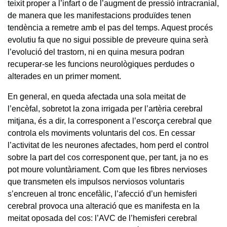
teixit proper a l’infart o de l’augment de pressió intracranial,
de manera que les manifestacions produïdes tenen
tendència a remetre amb el pas del temps. Aquest procés
evolutiu fa que no sigui possible de preveure quina serà
l’evolució del trastorn, ni en quina mesura podran
recuperar-se les funcions neurològiques perdudes o
alterades en un primer moment.
En general, en queda afectada una sola meitat de
l’encèfal, sobretot la zona irrigada per l’artèria cerebral
mitjana, és a dir, la corresponent a l’escorça cerebral que
controla els moviments voluntaris del cos. En cessar
l’activitat de les neurones afectades, hom perd el control
sobre la part del cos corresponent que, per tant, ja no es
pot moure voluntàriament. Com que les fibres nervioses
que transmeten els impulsos nerviosos voluntaris
s’encreuen al tronc encefàlic, l’afecció d’un hemisferi
cerebral provoca una alteració que es manifesta en la
meitat oposada del cos: l’AVC de l’hemisferi cerebral