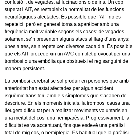
confusió i, de vegades, al·lucinacions o deliris. Un cop
superat l’AIT, es restableix la normalitat de les funcions
neurològiques afectades. És possible que l’AIT no es
repeteixi, però en general torna a aparèixer amb una
freqüència molt variable segons els casos; de vegades,
solament se’n presenten alguns atacs al llarg d’uns anys;
unes altres, se’n repeteixen diversos cada dia. És possible
que els AIT precedeixin un AVC complet provocat per una
trombosi o una embòlia que obstrueixi el reg sanguini de
manera persistent.
La trombosi cerebral se sol produir en persones que amb
anterioritat han estat afectades per algun accident
isquèmic transitori, amb els símptomes que s’acaben de
descriure. En els moments inicials, la trombosi causa una
lleugera dificultat per a realitzar moviments voluntaris en
una meitat del cos: una hemiparèsia. Progressivament, la
dificultat es va accentuant, fins que esdevé una paràlisi
total de mig cos, o hemiplegia. És habitual que la paràlisi