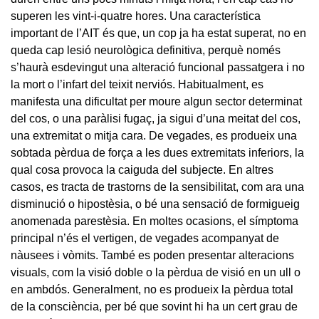
superen les vint-i-quatre hores. Una característica
important de l’AIT és que, un cop ja ha estat superat, no en
queda cap lesió neurològica definitiva, perquè només
s’haurà esdevingut una alteració funcional passatgera i no
la mort o l’infart del teixit nerviós. Habitualment, es
manifesta una dificultat per moure algun sector determinat
del cos, o una paràlisi fugaç, ja sigui d’una meitat del cos,
una extremitat o mitja cara. De vegades, es produeix una
sobtada pèrdua de força a les dues extremitats inferiors, la
qual cosa provoca la caiguda del subjecte. En altres
casos, es tracta de trastorns de la sensibilitat, com ara una
disminució o hipostèsia, o bé una sensació de formigueig
anomenada parestèsia. En moltes ocasions, el símptoma
principal n’és el vertigen, de vegades acompanyat de
nàusees i vòmits. També es poden presentar alteracions
visuals, com la visió doble o la pèrdua de visió en un ull o
en ambdós. Generalment, no es produeix la pèrdua total
de la consciència, per bé que sovint hi ha un cert grau de