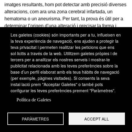
imatges resultants, hom pot detectar amb precisió diverses
alteracions, com ara una zona cerebral infartada, un
hematoma o un aneurisma. Per tant, la prova és útil per a
determinar l’origen d’una alteració i precisar la forma i
l’extensió de l’àrea que n’ha resultat afectada.
Les galetes (cookies) són importants per a tu, influeixen en
la teva experiència de navegació, ens ajuden a protegir la
Hom també pot recórrer a la ressonància magnètica
teva privacitat i permeten realitzar les peticions que ens
nuclear, o RMN, una tècnica menys difosa que l’anterior,
sol·licitis a través de la web. Utilitzem galetes pròpies i de
però que proporciona imatges molt detallades de les
tercers per a analitzar els nostres serveis i mostrar-te
publicitat relacionada amb les teves preferències sobre la
estructures encefàliques i permet d’observar qualsevol
base d’un perfil elaborat amb els teus hàbits de navegació
zona petita del cervell on s’hagi produït una alteració en la
(per exemple, pàgines visitades). Si consents la seva
irrigació sanguínia. A més, amb aquesta tècnica hom pot
instal·lació prem "Acceptar Galetes" o també pots
detectar perfectament lesions localitzades a la fossa
configurar les teves preferències prement "Paràmetres".
posterior del cervell, zona que, per les estructures òssies,
Política de Galetes
ofereix força dificultat en l’observació per mitjà dels altres
mètodes exploratoris.
PARÀMETRES
ACCEPT ALL
En algunes ocasions, hom practica una punció lumbar per
tal de mesurar la pressió del líquid encèfalo-raquidi i