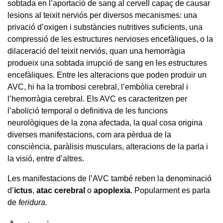
sobtada en l’aportació de sang al cervell capaç de causar
lesions al teixit nerviós per diversos mecanismes: una
privació d’oxigen i substàncies nutritives suficients, una
compressió de les estructures nervioses encefàliques, o la
dilaceració del teixit nerviós, quan una hemorràgia
produeix una sobtada irrupció de sang en les estructures
encefàliques. Entre les alteracions que poden produir un
AVC, hi ha la trombosi cerebral, l’embòlia cerebral i
l’hemorràgia cerebral. Els AVC es caracteritzen per
l’abolició temporal o definitiva de les funcions
neurològiques de la zona afectada, la qual cosa origina
diverses manifestacions, com ara pèrdua de la
consciència, paràlisis musculars, alteracions de la parla i
la visió, entre d’altres.
Les manifestacions de l’AVC també reben la denominació
d’
ictus
,
atac cerebral
o
apoplexia
.
Popularment es parla
de
feridura.