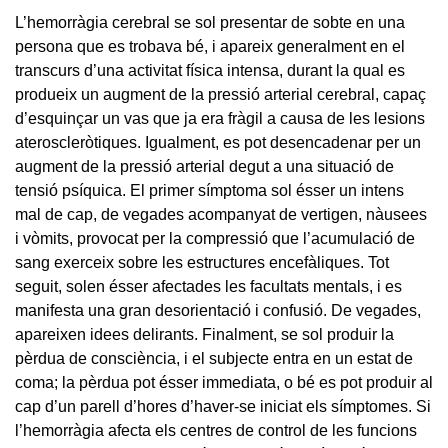
L’hemorràgia cerebral se sol presentar de sobte en una
persona que es trobava bé, i apareix generalment en el
transcurs d’una activitat física intensa, durant la qual es
produeix un augment de la pressió arterial cerebral, capaç
d’esquinçar un vas que ja era fràgil a causa de les lesions
ateroscleròtiques. Igualment, es pot desencadenar per un
augment de la pressió arterial degut a una situació de
tensió psíquica. El primer símptoma sol ésser un intens
mal de cap, de vegades acompanyat de vertigen, nàusees
i vòmits, provocat per la compressió que l’acumulació de
sang exerceix sobre les estructures encefàliques. Tot
seguit, solen ésser afectades les facultats mentals, i es
manifesta una gran desorientació i confusió. De vegades,
apareixen idees delirants. Finalment, se sol produir la
pèrdua de consciència, i el subjecte entra en un estat de
coma; la pèrdua pot ésser immediata, o bé es pot produir al
cap d’un parell d’hores d’haver-se iniciat els símptomes. Si
l’hemorràgia afecta els centres de control de les funcions