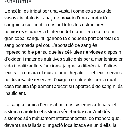
Anatomia
L’encèfal és irrigat per una vasta i complexa xarxa de
vasos circulatoris capaç de proveir d’una aportació
sanguínia suficient i constant totes les estructures
nervioses situades a l’interior del crani: l’encèfal rep un
gran cabal sanguini, gairebé la cinquena part del total de
sang bombada pel cor. L’aportació de sang és
imprescindible per tal que les cèl·lules nervioses disposin
d’oxigen i matèries nutritives suficients per a mantenirse en
vida i realitzar llurs funcions, ja que, a diferència d’altres
teixits —com ara el muscular o l’hepàtic—, el teixit nerviós
no disposa de reserves d’oxigen o nutrients, per la qual
cosa resulta ràpidament afectat si l’aportació de sang hi és
insuficient.
La sang aflueix a l’encèfal per dos sistemes arterials: el
sistema carotidi i el sistema vèrtebrobasilar. Ambdós
sistemes són mútuament interconnectats, de manera que,
davant una fallada d’irrigació localitzada en un d’ells, la