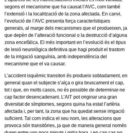
segons el mecanisme que ha causat l’AVC, com també
l’extensió i la localització de la zona afectada. En canvi,
l’evolució de l’AVC presenta força característiques
generals, al marge dels mecanismes que el produeixen, ja
que depèn de l’alteració funcional o la destrucció d’alguna
zona encefàlica. El més important en l’evolució és el tipus
de lesió neurològica definitiva que hagi produït el trastorn
de la irrigació sanguínia, amb independència del
mecanisme que el va causar.
L’accident isquèmic transitori és produeix sobtadament, en
general quan el subjecte s’alça o gira bruscament el cap,
tot i que, en molts casos, no és possible de determinar-ne
cap factor desencadenant. L’AIT pot originar una gran
diversitat de símptomes, segons quina ha estat l’artèria
afectada i, per tant, la zona que ha quedat sense irrigació
suficient. Tal com indica el seu nom, les alteracions que
provoca són transitòries, ja que de manera general només
duren entre uns pocs minuts i mitja hora, i en cap cas no