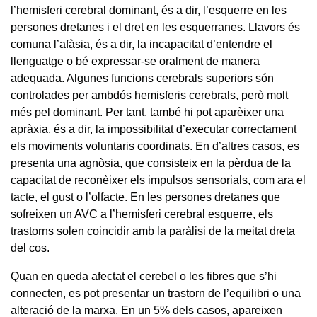
l’hemisferi cerebral dominant, és a dir, l’esquerre en les
persones dretanes i el dret en les esquerranes. Llavors és
comuna l’afàsia, és a dir, la incapacitat d’entendre el
llenguatge o bé expressar-se oralment de manera
adequada. Algunes funcions cerebrals superiors són
controlades per ambdós hemisferis cerebrals, però molt
més pel dominant. Per tant, també hi pot aparèixer una
apràxia, és a dir, la impossibilitat d’executar correctament
els moviments voluntaris coordinats. En d’altres casos, es
presenta una agnòsia, que consisteix en la pèrdua de la
capacitat de reconèixer els impulsos sensorials, com ara el
tacte, el gust o l’olfacte. En les persones dretanes que
sofreixen un AVC a l’hemisferi cerebral esquerre, els
trastorns solen coincidir amb la paràlisi de la meitat dreta
del cos.
Quan en queda afectat el cerebel o les fibres que s’hi
connecten, es pot presentar un trastorn de l’equilibri o una
alteració de la marxa. En un 5% dels casos, apareixen