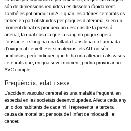
són de dimensions reduïdes i es dissolen ràpidament.
També es pot produir un AIT quan les artèries cerebrals es
troben en part obstruïdes per plaques d’ateroma, si en un
moment donat es produeix un descens de la pressió
arterial, la qual cosa fa que la sang no pugui superar
l’obstacle, i s’origina una fallada transitòria en l’arribada
d’oxigen al cervell. Per si mateixos, els AIT no són
perillosos, però indiquen que hi ha una alteració als vasos
cerebrals que, en qualsevol moment, podria provocar un
AVC complet.
Freqüència, edat i sexe
L’accident vascular cerebral és una malaltia freqüent, en
especial en les societats desenvolupades. Afecta cada any
un o dos habitants de cada mil i representa la tercera
causa de mortalitat, per sota de l’infart de miocardi i el
càncer.