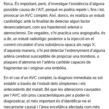
física. És important, però, d’investigar l’existència d’alguna
possible causa de l’AIT, perquè es podria repetir i, fins i tot,
provocar un AVC complet. Així, doncs, es realitza un estudi
cardiològic amb la finalitat de detectar algun factor
desencadenant, com ara hipertensió arterial o
aterosclerosi. De vegades, s’hi practica una angiografia, és
a dir, un estudi radiològic posterior a la injecció en el
corrent circulatori d’una substància opaca als raigs X;
d’aquesta manera, s’hi pot detectar l’estrenyiment d’alguna
artèria cerebral susceptible de propiciar una trombosi, o
plaques d’ateroma en l’artèria caròtide capaces de
fragmentar-se i originar una embòlia.
En el cas d’un AVC complet, la diagnosi immediata se sol
establir a través de l’estudi dels símptomes i els
antecedents del malalt. Bé que les alteracions causades
per l’AVC són prou característiques per a poder-lo
diagnosticar, el més important és d’identificar-ne el
mecanisme causal i l’àrea encefàlica afectada com més