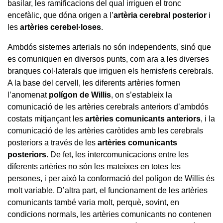
basilar, les ramificacions del qual irriguen el tronc
encefàlic, que dóna origen a l’
artèria cerebral posterior
i
les
artèries cerebel·loses
.
Ambdós sistemes arterials no són independents, sinó que
es comuniquen en diversos punts, com ara a les diverses
branques col·laterals que irriguen els hemisferis cerebrals.
A la base del cervell, les diferents artèries formen
l’anomenat
polígon de Willis
,
on s’estableix la
comunicació de les artèries cerebrals anteriors d’ambdós
costats mitjançant les
artèries comunicants anteriors
,
i la
comunicació de les artèries caròtides amb les cerebrals
posteriors a través de les
artèries comunicants
posteriors
.
De fet, les intercomunicacions entre les
diferents artèries no són les mateixes en totes les
persones, i per això la conformació del polígon de Willis és
molt variable. D’altra part, el funcionament de les artèries
comunicants també varia molt, perquè, sovint, en
condicions normals, les artèries comunicants no contenen