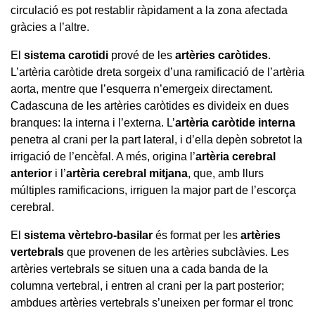
circulació es pot restablir ràpidament a la zona afectada
gràcies a l’altre.
El
sistema carotidi
prové de les
artèries caròtides
.
L’artèria caròtide dreta sorgeix d’una ramificació de l’artèria
aorta, mentre que l’esquerra n’emergeix directament.
Cadascuna de les artèries caròtides es divideix en dues
branques: la interna i l’externa. L’
artèria caròtide interna
penetra al crani per la part lateral, i d’ella depèn sobretot la
irrigació de l’encèfal. A més, origina l’
artèria cerebral
anterior
i l’
artèria cerebral mitjana
,
que, amb llurs
múltiples ramificacions, irriguen la major part de l’escorça
cerebral.
El
sistema vèrtebro-basilar
és format per les
artèries
vertebrals
que provenen de les artèries subclàvies. Les
artèries vertebrals se situen una a cada banda de la
columna vertebral, i entren al crani per la part posterior;
ambdues artèries vertebrals s’uneixen per formar el tronc