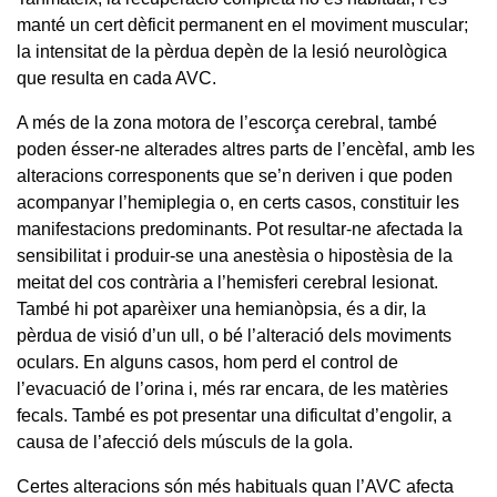
manté un cert dèficit permanent en el moviment muscular;
la intensitat de la pèrdua depèn de la lesió neurològica
que resulta en cada AVC.
A més de la zona motora de l’escorça cerebral, també
poden ésser-ne alterades altres parts de l’encèfal, amb les
alteracions corresponents que se’n deriven i que poden
acompanyar l’hemiplegia o, en certs casos, constituir les
manifestacions predominants. Pot resultar-ne afectada la
sensibilitat i produir-se una anestèsia o hipostèsia de la
meitat del cos contrària a l’hemisferi cerebral lesionat.
També hi pot aparèixer una hemianòpsia, és a dir, la
pèrdua de visió d’un ull, o bé l’alteració dels moviments
oculars. En alguns casos, hom perd el control de
l’evacuació de l’orina i, més rar encara, de les matèries
fecals. També es pot presentar una dificultat d’engolir, a
causa de l’afecció dels músculs de la gola.
Certes alteracions són més habituals quan l’AVC afecta