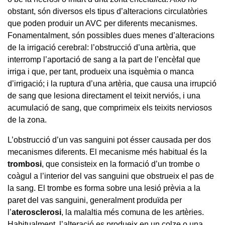
obstant, són diversos els tipus d’alteracions circulatòries
que poden produir un AVC per diferents mecanismes.
Fonamentalment, són possibles dues menes d’alteracions
de la irrigació cerebral: l’obstrucció d’una artèria, que
interromp l’aportació de sang a la part de l’encèfal que
irriga i que, per tant, produeix una isquèmia o manca
d’irrigació; i la ruptura d’una artèria, que causa una irrupció
de sang que lesiona directament el teixit nerviós, i una
acumulació de sang, que comprimeix els teixits nerviosos
de la zona.
L’obstrucció d’un vas sanguini pot ésser causada per dos
mecanismes diferents. El mecanisme més habitual és la
trombosi
, que consisteix en la formació d’un trombe o
coàgul a l’interior del vas sanguini que obstrueix el pas de
la sang. El trombe es forma sobre una lesió prèvia a la
paret del vas sanguini, generalment produïda per
l’
aterosclerosi
, la malaltia més comuna de les artèries.
Habitualment, l’alteració es produeix en un colze o una