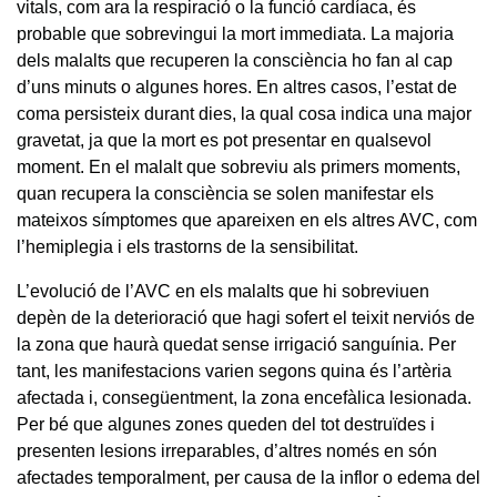
vitals, com ara la respiració o la funció cardíaca, és
probable que sobrevingui la mort immediata. La majoria
dels malalts que recuperen la consciència ho fan al cap
d’uns minuts o algunes hores. En altres casos, l’estat de
coma persisteix durant dies, la qual cosa indica una major
gravetat, ja que la mort es pot presentar en qualsevol
moment. En el malalt que sobreviu als primers moments,
quan recupera la consciència se solen manifestar els
mateixos símptomes que apareixen en els altres AVC, com
l’hemiplegia i els trastorns de la sensibilitat.
L’evolució de l’AVC en els malalts que hi sobreviuen
depèn de la deterioració que hagi sofert el teixit nerviós de
la zona que haurà quedat sense irrigació sanguínia. Per
tant, les manifestacions varien segons quina és l’artèria
afectada i, consegüentment, la zona encefàlica lesionada.
Per bé que algunes zones queden del tot destruïdes i
presenten lesions irreparables, d’altres només en són
afectades temporalment, per causa de la inflor o edema del