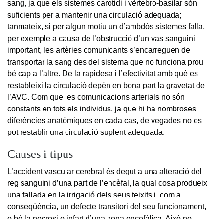
sang, ja que els sistemes carotidi i vèrtebro-basilar són
suficients per a mantenir una circulació adequada;
tanmateix, si per algun motiu un d’ambdós sistemes falla,
per exemple a causa de l’obstrucció d’un vas sanguini
important, les artèries comunicants s’encarreguen de
transportar la sang des del sistema que no funciona prou
bé cap a l’altre. De la rapidesa i l’efectivitat amb què es
restableixi la circulació depèn en bona part la gravetat de
l’AVC. Com que les comunicacions arterials no són
constants en tots els individus, ja que hi ha nombroses
diferències anatòmiques en cada cas, de vegades no es
pot restablir una circulació suplent adequada.
Causes i tipus
L’accident vascular cerebral és degut a una alteració del
reg sanguini d’una part de l’encèfal, la qual cosa produeix
una fallada en la irrigació dels seus teixits i, com a
conseqüència, un defecte transitori del seu funcionament,
o bé la necrosi o infart d’una zona encefàlica. Això no