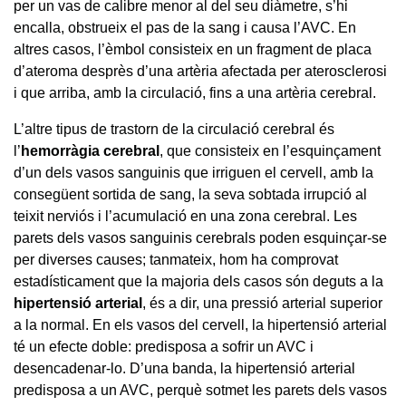
per un vas de calibre menor al del seu diàmetre, s’hi
encalla, obstrueix el pas de la sang i causa l’AVC. En
altres casos, l’èmbol consisteix en un fragment de placa
d’ateroma desprès d’una artèria afectada per aterosclerosi
i que arriba, amb la circulació, fins a una artèria cerebral.
L’altre tipus de trastorn de la circulació cerebral és
l’
hemorràgia
cerebral
, que consisteix en l’esquinçament
d’un dels vasos sanguinis que irriguen el cervell, amb la
consegüent sortida de sang, la seva sobtada irrupció al
teixit nerviós i l’acumulació en una zona cerebral. Les
parets dels vasos sanguinis cerebrals poden esquinçar-se
per diverses causes; tanmateix, hom ha comprovat
estadísticament que la majoria dels casos són deguts a la
hipertensió arterial
, és a dir, una pressió arterial superior
a la normal. En els vasos del cervell, la hipertensió arterial
té un efecte doble: predisposa a sofrir un AVC i
desencadenar-lo. D’una banda, la hipertensió arterial
predisposa a un AVC, perquè sotmet les parets dels vasos