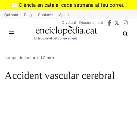
Vés
✉️
Ciència en català, cada setmana al teu correu.
al
➜
Subscriu-te al butlletí de Divulcat
.
Qui som
Blog
Contacte
Ajuda
contingut
Divulcat
Diccionari.cat
El teu portal del coneixement
Temps de lectura:
17 min
Accident vascular cerebral