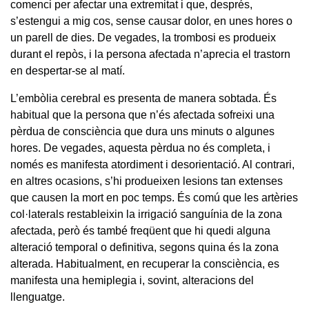
comenci per afectar una extremitat i que, després,
s’estengui a mig cos, sense causar dolor, en unes hores o
un parell de dies. De vegades, la trombosi es produeix
durant el repòs, i la persona afectada n’aprecia el trastorn
en despertar-se al matí.
L’embòlia cerebral es presenta de manera sobtada. És
habitual que la persona que n’és afectada sofreixi una
pèrdua de consciència que dura uns minuts o algunes
hores. De vegades, aquesta pèrdua no és completa, i
només es manifesta atordiment i desorientació. Al contrari,
en altres ocasions, s’hi produeixen lesions tan extenses
que causen la mort en poc temps. És comú que les artèries
col·laterals restableixin la irrigació sanguínia de la zona
afectada, però és també freqüent que hi quedi alguna
alteració temporal o definitiva, segons quina és la zona
alterada. Habitualment, en recuperar la consciència, es
manifesta una hemiplegia i, sovint, alteracions del
llenguatge.