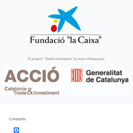
El projecte "També recomanem" ha estat cofinançat per:
Compartiu
Facebook