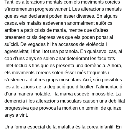
Tant les alteracions mentals com els moviments coreics
s’incrementen progressivament. Les alteracions mentals
que es van declarant poden ésser diverses. En alguns
casos, els malalts esdevenen anormalment eufòrics i
arriben a patir crisis de mania, mentre que d’altres
presenten crisis depressives que els poden portar al
suïcidi. De vegades hi ha accessos de violència i
agressivitat, i fins i tot una paranoia. En qualsevol cas, al
cap d’uns anys se solen anar deteriorant les facultats
intel·lectuals fins que es presenta una demència. Alhora,
els moviments coreics solen ésser més freqüents i
s’estenen a d’altres grups musculars. Així, són possibles
les alteracions de la deglució que dificulten l’alimentació
d’una manera notable, i la marxa esdevé impossible. La
demència i les alteracions musculars causen una debilitat
progressiva que provoca la mort en un termini de quinze
anys a vint.
Una forma especial de la malaltia és la corea infantil. En