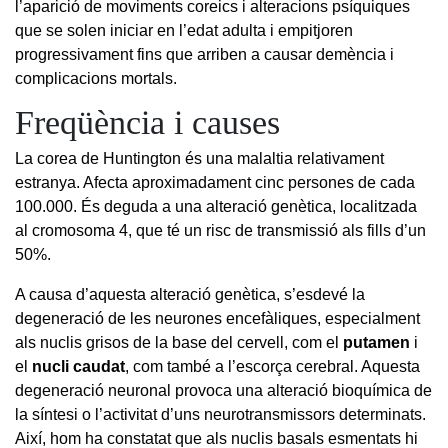
l’aparició de moviments coreics i alteracions psíquiques
que se solen iniciar en l’edat adulta i empitjoren
progressivament fins que arriben a causar demència i
complicacions mortals.
Freqüència i causes
La corea de Huntington és una malaltia relativament
estranya. Afecta aproximadament cinc persones de cada
100.000. És deguda a una alteració genètica, localitzada
al cromosoma 4, que té un risc de transmissió als fills d’un
50%.
A causa d’aquesta alteració genètica, s’esdevé la
degeneració de les neurones encefàliques, especialment
als nuclis grisos de la base del cervell, com el
putamen
i
el
nucli caudat
,
com també a l’escorça cerebral. Aquesta
degeneració neuronal provoca una alteració bioquímica de
la síntesi o l’activitat d’uns neurotransmissors determinats.
Així, hom ha constatat que als nuclis basals esmentats hi