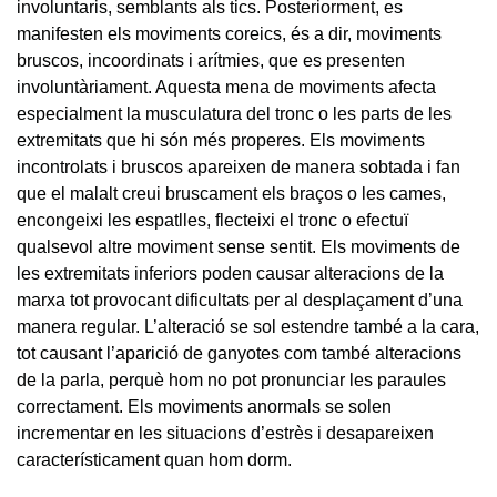
involuntaris, semblants als tics. Posteriorment, es
manifesten els moviments coreics, és a dir, moviments
bruscos, incoordinats i arítmies, que es presenten
involuntàriament. Aquesta mena de moviments afecta
especialment la musculatura del tronc o les parts de les
extremitats que hi són més properes. Els moviments
incontrolats i bruscos apareixen de manera sobtada i fan
que el malalt creui bruscament els braços o les cames,
encongeixi les espatlles, flecteixi el tronc o efectuï
qualsevol altre moviment sense sentit. Els moviments de
les extremitats inferiors poden causar alteracions de la
marxa tot provocant dificultats per al desplaçament d’una
manera regular. L’alteració se sol estendre també a la cara,
tot causant l’aparició de ganyotes com també alteracions
de la parla, perquè hom no pot pronunciar les paraules
correctament. Els moviments anormals se solen
incrementar en les situacions d’estrès i desapareixen
característicament quan hom dorm.