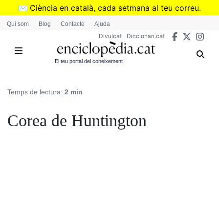
Vés
✉️
Ciència en català, cada setmana al teu correu.
al
➜
Subscriu-te al butlletí de Divulcat
.
Qui som
Blog
Contacte
Ajuda
contingut
Divulcat
Diccionari.cat
El teu portal del coneixement
Temps de lectura:
2 min
Corea de Huntington