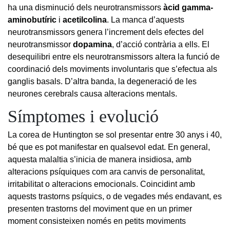
ha una disminució dels neurotransmissors
àcid gamma-
ami
nobutíric
i
acetilcolina
. La manca d’aquests
neurotransmissors genera l’increment dels efectes del
neurotransmissor
dopamina
, d’acció contrària a ells. El
desequilibri entre els neurotransmissors altera la funció de
coordinació dels moviments involuntaris que s’efectua als
ganglis basals. D’altra banda, la degeneració de les
neurones cerebrals causa alteracions mentals.
Símptomes i evolució
La corea de Huntington se sol presentar entre 30 anys i 40,
bé que es pot manifestar en qualsevol edat. En general,
aquesta malaltia s’inicia de manera insidiosa, amb
alteracions psíquiques com ara canvis de personalitat,
irritabilitat o alteracions emocionals. Coincidint amb
aquests trastorns psíquics, o de vegades més endavant, es
presenten trastorns del moviment que en un primer
moment consisteixen només en petits moviments