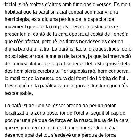
facial, sinó moltes d’altres amb funcions diverses. És molt
habitual que la paràlisi facial central acompanyi una
hemiplegia, és a dir, una pèrdua de la capacitat de
moviment que afecta mig cos. Les manifestacions es
presenten al cantó de la cara oposat al costat de l’encèfal
que n’és afectat, perquè les fibres nervioses es creuen
d’una banda a l’altra. La paràlisi facial d’aquest tipus, però,
no sol afectar tota la meitat de la cara, ja que la innervació
de la musculatura de la part superior del rostre prové dels
dos hemisferis cerebrals. Per aquesta raó, hom conserva
la motilitat de la musculatura del front i de l’òrbita de l’ull.
L’evolució de la paràlisi varia segons el trastorn que n’és
responsable.
La paràlisi de Bell sol ésser precedida per un dolor
localitzat a la zona posterior de l’orella, seguit al cap de
poc per una pèrdua de força en la musculatura de la cara
que es produeix en el curs d’unes hores. Quan s’ha
desenvolupat del tot, s’esdevé una pèrdua de força