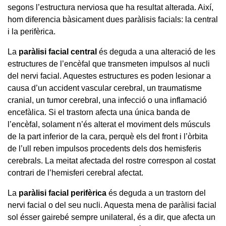
segons l’estructura nerviosa que ha resultat alterada. Així,
hom diferencia bàsicament dues paràlisis facials: la central
i la perifèrica.
La
paràlisi facial central
és deguda a una alteració de les
estructures de l’encèfal que transmeten impulsos al nucli
del nervi facial. Aquestes estructures es poden lesionar a
causa d’un accident vascular cerebral, un traumatisme
cranial, un tumor cerebral, una infecció o una inflamació
encefàlica. Si el trastorn afecta una única banda de
l’encèfal, solament n’és alterat el moviment dels músculs
de la part inferior de la cara, perquè els del front i l’òrbita
de l’ull reben impulsos procedents dels dos hemisferis
cerebrals. La meitat afectada del rostre correspon al costat
contrari de l’hemisferi cerebral afectat.
La
paràlisi facial perifèrica
és deguda a un trastorn del
nervi facial o del seu nucli. Aquesta mena de paràlisi facial
sol ésser gairebé sempre unilateral, és a dir, que afecta un