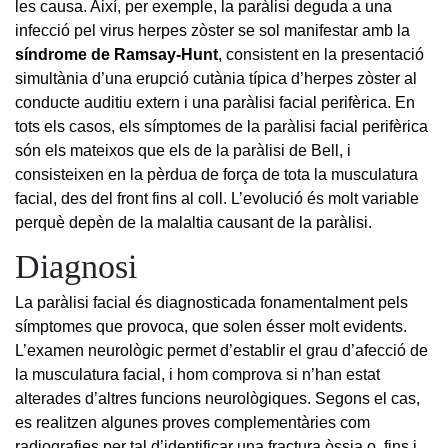
les causa. Així, per exemple, la paràlisi deguda a una
infecció pel virus herpes zòster se sol manifestar amb la
síndrome de Ramsay-Hunt
,
consistent en la presentació
simultània d’una erupció cutània típica d’herpes zòster al
conducte auditiu extern i una paràlisi facial perifèrica. En
tots els casos, els símptomes de la paràlisi facial perifèrica
són els mateixos que els de la paràlisi de Bell, i
consisteixen en la pèrdua de força de tota la musculatura
facial, des del front fins al coll. L’evolució és molt variable
perquè depèn de la malaltia causant de la paràlisi.
Diagnosi
La paràlisi facial és diagnosticada fonamentalment pels
símptomes que provoca, que solen ésser molt evidents.
L’examen neurològic permet d’establir el grau d’afecció de
la musculatura facial, i hom comprova si n’han estat
alterades d’altres funcions neurològiques. Segons el cas,
es realitzen algunes proves complementàries com
radiografies per tal d’identificar una fractura òssia o, fins i