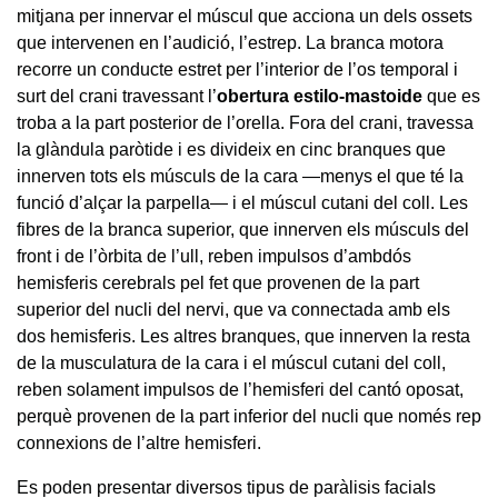
mitjana per innervar el múscul que acciona un dels ossets
que intervenen en l’audició, l’estrep. La branca motora
recorre un conducte estret per l’interior de l’os temporal i
surt del crani travessant l’
obertura estilo-mastoide
que es
troba a la part posterior de l’orella. Fora del crani, travessa
la glàndula paròtide i es divideix en cinc branques que
innerven tots els músculs de la cara —menys el que té la
funció d’alçar la parpella— i el múscul cutani del coll. Les
fibres de la branca superior, que innerven els músculs del
front i de l’òrbita de l’ull, reben impulsos d’ambdós
hemisferis cerebrals pel fet que provenen de la part
superior del nucli del nervi, que va connectada amb els
dos hemisferis. Les altres branques, que innerven la resta
de la musculatura de la cara i el múscul cutani del coll,
reben solament impulsos de l’hemisferi del cantó oposat,
perquè provenen de la part inferior del nucli que només rep
connexions de l’altre hemisferi.
Es poden presentar diversos tipus de paràlisis facials