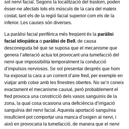
sol nervi facial. Segons la localització del trastorn, poden
ésser-ne afectats tots els músculs de la cara del mateix
costat, tant els de la regió facial superior com els de la
inferior. Les causes són diverses.
La paràlisi facial perifèrica més freqüent és la
paràlisi
facial idiopàtica
o
paràlisi de Bell
,
de causa
desconeguda bé que se suposa que el mecanisme que
genera l’alteració actua tot provocant una tumefacció del
nervi que impossibilita temporalment la conducció
d’impulsos nerviosos. Se sol presentar després que hom
ha exposat la cara a un corrent d’aire fred, per exemple en
viatjar amb cotxe amb les finestres obertes. No se’n coneix
exactament el mecanisme causal, però probablement el
fred provoca una constricció dels vasos sanguinis de la
zona, la qual cosa ocasiona una deficiència d’irrigació
sanguínia del nervi facial. Aquesta aportació sanguínia
insuficient pot comportar una manca d’oxigen al nervi, i
això en provocaria la tumefacció, de manera que el nervi