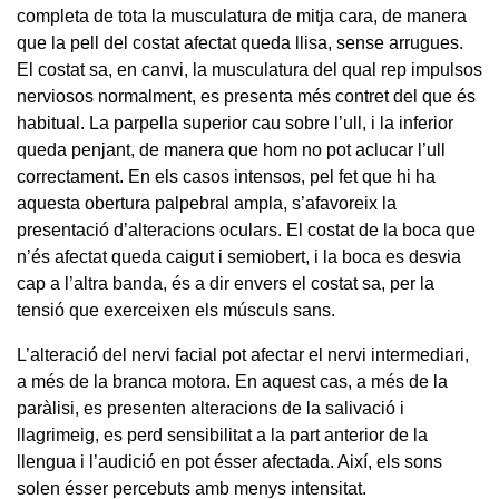
completa de tota la musculatura de mitja cara, de manera
que la pell del costat afectat queda llisa, sense arrugues.
El costat sa, en canvi, la musculatura del qual rep impulsos
nerviosos normalment, es presenta més contret del que és
habitual. La parpella superior cau sobre l’ull, i la inferior
queda penjant, de manera que hom no pot aclucar l’ull
correctament. En els casos intensos, pel fet que hi ha
aquesta obertura palpebral ampla, s’afavoreix la
presentació d’alteracions oculars. El costat de la boca que
n’és afectat queda caigut i semiobert, i la boca es desvia
cap a l’altra banda, és a dir envers el costat sa, per la
tensió que exerceixen els músculs sans.
L’alteració del nervi facial pot afectar el nervi intermediari,
a més de la branca motora. En aquest cas, a més de la
paràlisi, es presenten alteracions de la salivació i
llagrimeig, es perd sensibilitat a la part anterior de la
llengua i l’audició en pot ésser afectada. Així, els sons
solen ésser percebuts amb menys intensitat.