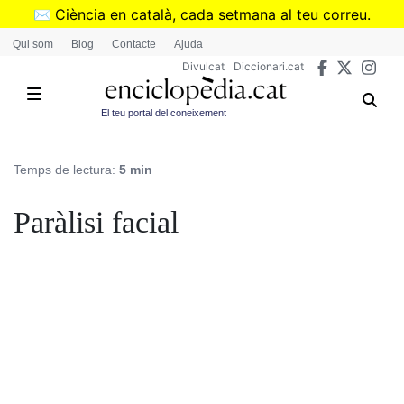
Vés
✉️
Ciència en català, cada setmana al teu correu.
al
➜
Subscriu-te al butlletí de Divulcat
.
Qui som
Blog
Contacte
Ajuda
contingut
Divulcat
Diccionari.cat
El teu portal del coneixement
Temps de lectura:
5 min
Paràlisi facial