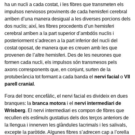
ha un nucli a cada costat, i les fibres que transmeten els
impulsos nerviosos provinents de cada hemisferi cerebral
arriben d’una manera desigual a les diverses porcions dels
dos nuclis; així, les fibres procedents d’un hemisferi
cerebral arriben a la part superior d’ambdós nuclis i
posteriorment s’adrecen a la part inferior del nucli del
costat oposat, de manera que es creuen amb les que
provenen de l’altre hemisferi. Des de les neurones que
formen cada nucli, els impulsos són transmesos pels
axons corresponents que, en conjunt, surten de la
protuberància tot formant a cada banda el
nervi facial
o
VII
parell cranial
.
Fora del tronc encefàlic, el nervi facial es divideix en dues
branques: la
branca motora
i el
nervi intermediari de
Wrisberg
. El nervi intermediari es compon de fibres que
recullen els estímuls gustatius dels dos terços anteriors de
la llengua i innerven les glàndules lacrimals i les salivals,
excepte la paròtide. Algunes fibres s’adrecen cap a l’orella