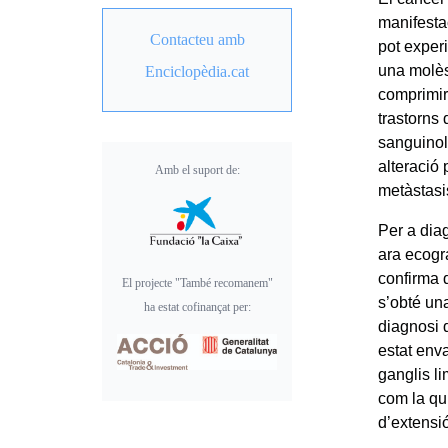
manifesta
Contacteu amb
pot exper
una molès
Enciclopèdia.cat
comprimir 
trastorns
sanguinol
alteració
Amb el suport de:
metàstasi
Per a dia
ara ecogr
confirma d
El projecte "També recomanem"
s’obté una
ha estat cofinançat per:
diagnosi 
estat enva
ganglis li
com la qui
d’extensi