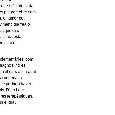
 que n’és afectada
es pot percebre com
, el tumor pot
yiment, diarrea o
ea aquosa o
ent, aquesta
ormació de
mplementàries, com
 diagnosi no es
en el curs de la qual
s confirma la
 que podrien haver
, l’úter i els
ures terapèutiques,
ns el grau