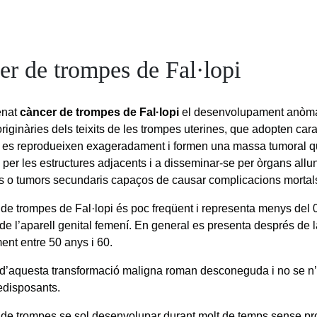
er de trompes de Fal·lopi
enat
càncer de trompes de Fal·lopi
el desenvolupament anòma
originàries dels teixits de les trompes uterines, que adopten car
, es reprodueixen exageradament i formen una massa tumoral q
se per les estructures adjacents i a disseminar-se per òrgans all
s o tumors secundaris capaços de causar complicacions mortal
 de trompes de Fal·lopi és poc freqüent i representa menys del 
de l’aparell genital femení. En general es presenta després de
ent entre 50 anys i 60.
d’aquesta transformació maligna roman desconeguda i no se n
redisposants.
 de trompes se sol desenvolupar durant molt de temps sense pr