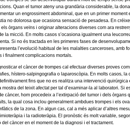
cions. Quan el tumor ateny una grandària considerable, la dona
imentar un engrossiment abdominal, que en un primer moment 
tia no dolorosa que ocasiona sensació de pesadesa. En créixer
els òrgans veïns i originar alteracions diverses com ara restren
 de la micció. En molts casos s’ocasiona igualment una leucorr
enta. Si no és tractada en les primeres fases de desenvolupam
 presenta l’evolució habitual de les malalties canceroses, amb f
s i finalment complicacions mortals.
gnosticar el càncer de trompes cal efectuar diverses proves co
afies, hístero-salpingografia o laparoscòpia. En molts casos, la
efinitivament fins que no es realitza una intervenció quirúrgica 
 mostra del teixit afectat per tal d’examinar-la al laboratori. Si e
de càncer, hom procedeix a l’extirpació del tumor i dels òrgans
ïts, la qual cosa inclou generalment ambdues trompes i els ovaris
mfàtics de la zona. En algun cas, cal a més aplicar d’altres mes
mioteràpia i la radioteràpia. El pronòstic és molt variable, sego
ó del càncer en el moment de la diagnosi i el tractament.