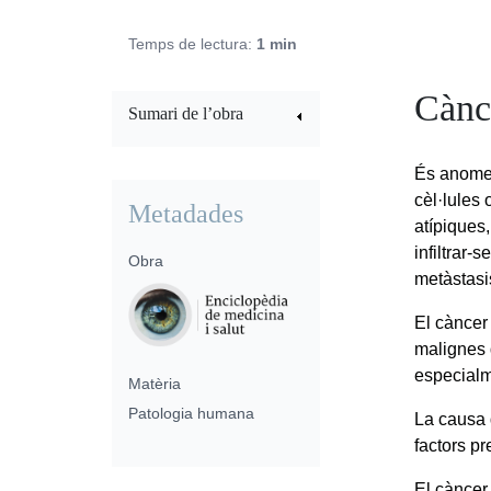
Temps de lectura:
1 min
Cànc
Sumari de l’obra
És anom
cèl·lules 
Metadades
atípiques
infiltrar-
Obra
metàstasi
El càncer
malignes 
especialm
Matèria
Patologia humana
La causa 
factors p
El càncer