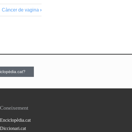
Càncer de vagina
›
ciclopèdia.cat?
Coneixement
Enciclopèdia.cat
Diccionari.cat