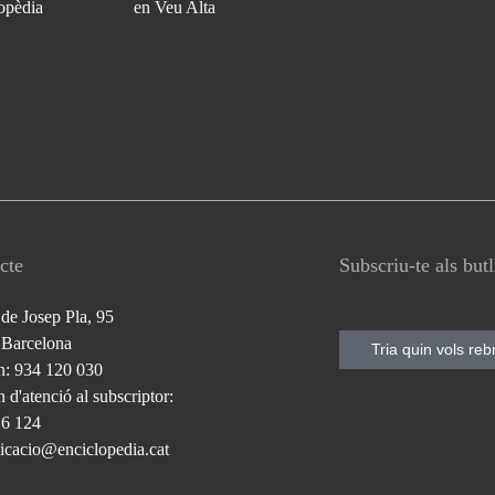
opèdia
en Veu Alta
cte
Subscriu-te als but
 de Josep Pla, 95
 Barcelona
Tria quin vols reb
n: 934 120 030
 d'atenció al subscriptor:
26 124
cacio@enciclopedia.cat