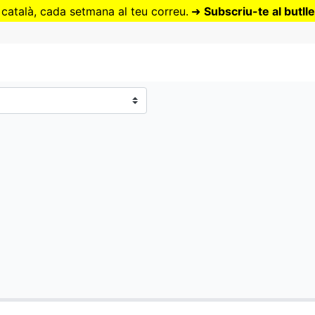
Vés
 català, cada setmana al teu correu.
➜
Subscriu-te al butlle
al
contingut