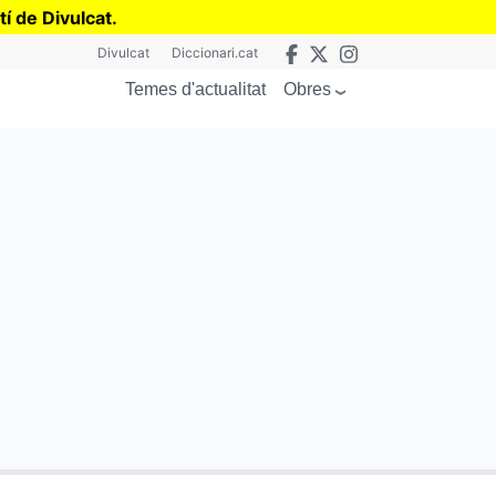
tí de Divulcat
.
Divulcat
Diccionari.cat
Obres
Temes d'actualitat