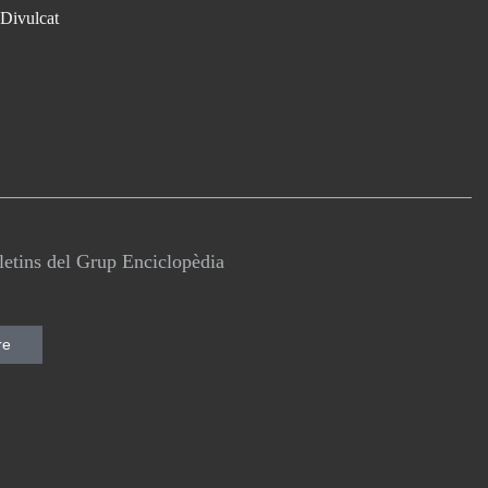
Divulcat
lletins del Grup Enciclopèdia
re