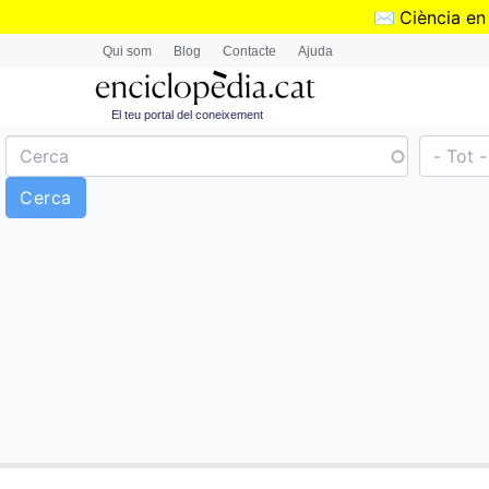
✉️
Ciència en
Qui som
Blog
Contacte
Ajuda
El teu portal del coneixement