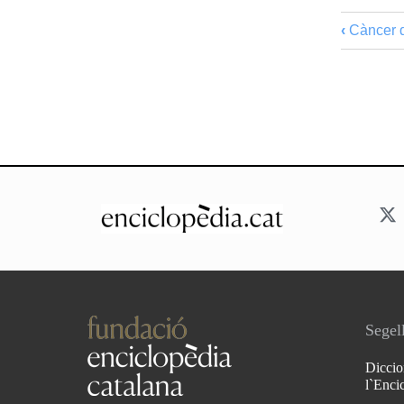
‹
Càncer d
Segell
Diccio
l`Enci