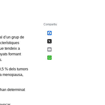
Compartiu
Facebook
l d’un grup de
X
acterístiques
ue tendeix a
Email
unyats formant
WhatsApp
s.
0,5 % dels tumors
 la menopausa,
’han determinat
ovocar