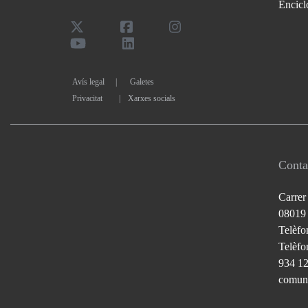
Encicl
Avís legal
Galetes
Privacitat
|
Xarxes socials
Conta
Carrer
08019
Telèfo
Telèfon
934 1
comuni