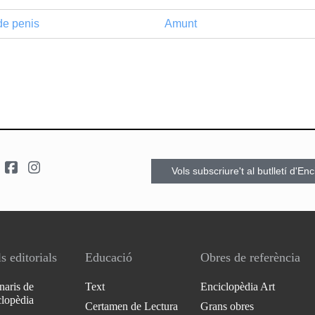
e penis
Amunt
Vols subscriure't al butlletí d'En
s editorials
Educació
Obres de referència
naris de
Text
Enciclopèdia Art
clopèdia
Certamen de Lectura
Grans obres