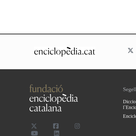
Segell
Diccio
l`Enci
Encicl