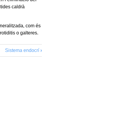
etides caldrà
eneralitzada, com és
rotiditis o galteres.
Sistema endocrí
›