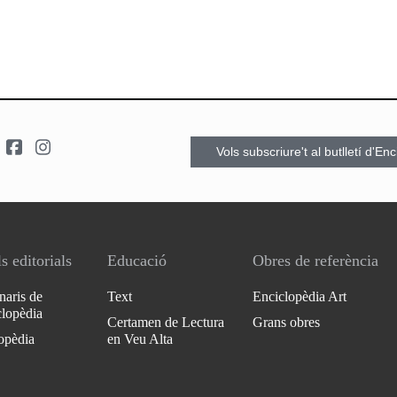
Vols subscriure't al butlletí d'En
s editorials
Educació
Obres de referència
naris de
Text
Enciclopèdia Art
clopèdia
Certamen de Lectura
Grans obres
opèdia
en Veu Alta