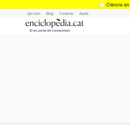
✉️
Ciència en
Qui som
Blog
Contacte
Ajuda
El teu portal del coneixement