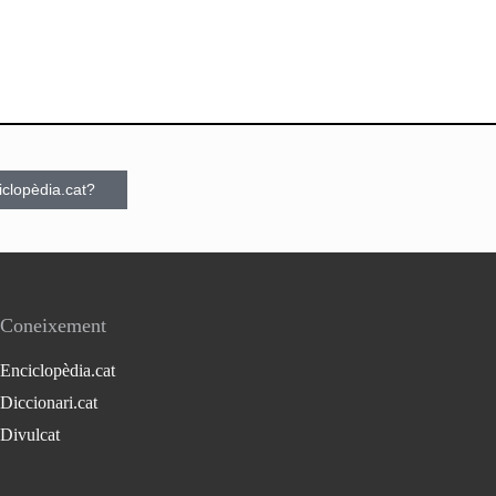
ciclopèdia.cat?
Coneixement
Enciclopèdia.cat
Diccionari.cat
Divulcat