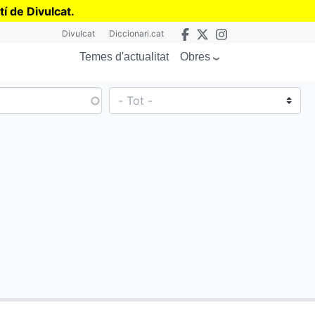
tí de Divulcat
.
Divulcat
Diccionari.cat
Obres
Temes d'actualitat