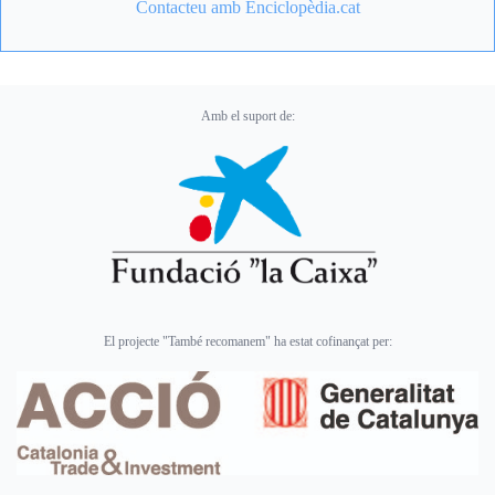
Contacteu amb Enciclopèdia.cat
Amb el suport de:
El projecte "També recomanem" ha estat cofinançat per: