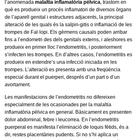
l’anomenada
malaltia inflamatòria pèlvica
, trastorn en
què es produeix un procés inflamatori de diversos òrgans
de l’aparell genital i estructures adjacents, la principal
alteració de les quals és la salpin-gitis o inflamació de les
trompes de Fal·lopi. Els gèrmens causals poden arribar
fins a l’endometri des dels genitals externs, i aleshores es
produeix en primer lloc l’endometritis, i posteriorment
s’infecten les trompes. En d’altres casos, l’endometritis es
produeix en estendre’s una infecció iniciada en les
trompes. L’alteració es presenta amb una freqüència
especial durant el puerperi, després d’un part o d’un
avortament.
Les manifestacions de l’endometritis no difereixen
especialment de les ocasionades per la malaltia
inflamatòria pèlvica en general. Bàsicament es presenten
dolor abdominal, febre i leucorrea. En l’endometritis
puerperal es manifesta l’eliminació de loquis fètids, és a
dir, restes placentàries pudents. Si no s’hi aplica un