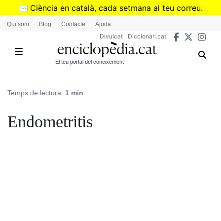
Vés
✉️
Ciència en català, cada setmana al teu correu.
al
➜
Subscriu-te al butlletí de Divulcat
.
Qui som
Blog
Contacte
Ajuda
contingut
Divulcat
Diccionari.cat
El teu portal del coneixement
Temps de lectura:
1 min
Endometritis