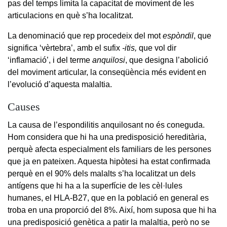
pas del temps limita la capacitat de moviment de les
articulacions en què s’ha localitzat.
La denominació que rep procedeix del mot
espòndil
,
que
significa ‘vèrtebra’, amb el sufix
-itis,
que vol dir
‘inflamació’, i del terme
anquilosi
, que designa l’abolició
del moviment articular, la conseqüència més evident en
l’evolució d’aquesta malaltia.
Causes
La causa de l’espondilitis anquilosant no és coneguda.
Hom considera que hi ha una predisposició hereditària,
perquè afecta especialment els familiars de les persones
que ja en pateixen. Aquesta hipòtesi ha estat confirmada
perquè en el 90% dels malalts s’ha localitzat un dels
antígens que hi ha a la superfície de les cèl·lules
humanes, el HLA-B27, que en la població en general es
troba en una proporció del 8%. Així, hom suposa que hi ha
una predisposició genètica a patir la malaltia, però no se