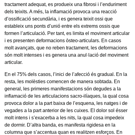
tractament adequat, es produeix una fibrosi i l’enduriment
dels teixits. A més, la inflamació provoca una reacció
d’ossificació secundària, i es genera teixit ossi que
estableix uns ponts d’unió entre els extrems ossis que
formen l’articulació. Per tant, es limita el moviment articular
i es presenten deformacions òsteo-articulars. En casos
molt avançats, que no reben tractament, les deformacions
són molt intenses i es genera una anul·lació del moviment
articular.
En el 75% dels casos, l’inici de l’afecció és gradual. En la
resta, les molèsties comencen de manera sobtada. En
general, les primeres manifestacions són degudes a la
inflamació de les articulacions sacro-ilíaques, la qual cosa
provoca dolor a la part baixa de l’esquena, les natges i de
vegades a la part anterior de les cuixes. El dolor sol ésser
molt intens i s’exacerba a les nits, la qual cosa impedeix
de dormir. D’altra banda, es manifesta rigidesa en la
columna que s’accentua quan es realitzen esforços. En