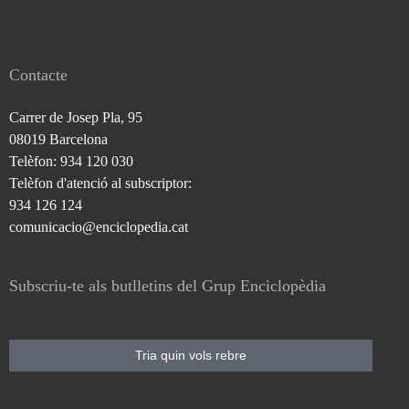
Contacte
Carrer de Josep Pla, 95
08019 Barcelona
Telèfon: 934 120 030
Telèfon d'atenció al subscriptor:
934 126 124
comunicacio@enciclopedia.cat
Subscriu-te als butlletins del Grup Enciclopèdia
Tria quin vols rebre