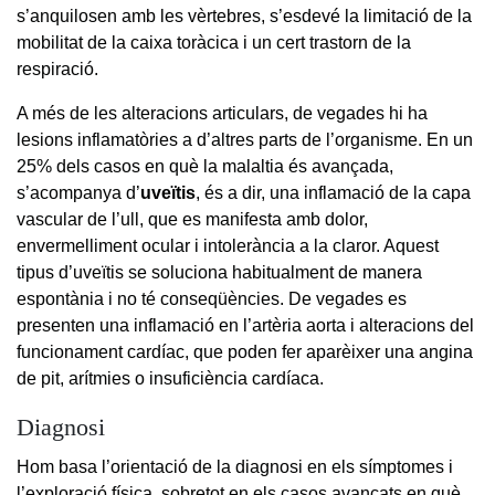
s’anquilosen amb les vèrtebres, s’esdevé la limitació de la
mobilitat de la caixa toràcica i un cert trastorn de la
respiració.
A més de les alteracions articulars, de vegades hi ha
lesions inflamatòries a d’altres parts de l’organisme. En un
25% dels casos en què la malaltia és avançada,
s’acompanya d’
uveïtis
, és a dir, una inflamació de la capa
vascular de l’ull, que es manifesta amb dolor,
envermelliment ocular i intolerància a la claror. Aquest
tipus d’uveïtis se soluciona habitualment de manera
espontània i no té conseqüències. De vegades es
presenten una inflamació en l’artèria aorta i alteracions del
funcionament cardíac, que poden fer aparèixer una angina
de pit, arítmies o insuficiència cardíaca.
Diagnosi
Hom basa l’orientació de la diagnosi en els símptomes i
l’exploració física, sobretot en els casos avançats en què