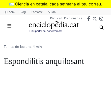
Vés
✉️
Ciència en català, cada setmana al teu correu.
al
➜
Subscriu-te al butlletí de Divulcat
.
Qui som
Blog
Contacte
Ajuda
contingut
Divulcat
Diccionari.cat
El teu portal del coneixement
Temps de lectura:
4 min
Espondilitis anquilosant