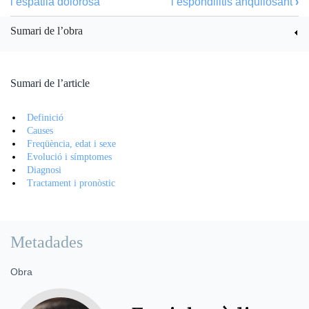
l’espatlla dolorosa
l’espondilitis anquilosant
›
Sumari de l’obra
Sumari de l’article
Definició
Causes
Freqüència, edat i sexe
Evolució i símptomes
Diagnosi
Tractament i pronòstic
Metadades
Obra