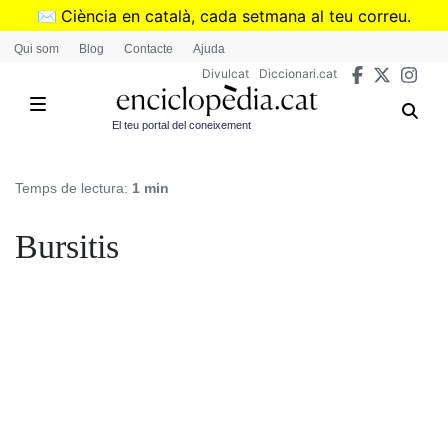
Vés
✉️
Ciència en català, cada setmana al teu correu.
al
➜
Subscriu-te al butlletí de Divulcat
.
Qui som
Blog
Contacte
Ajuda
contingut
Divulcat
Diccionari.cat
El teu portal del coneixement
Temps de lectura:
1 min
Bursitis